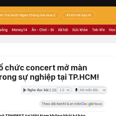
nh Trai Vượt Ngàn Chông Gai mùa 2
Tinh Hà Say Hi
 sống
Money.14
Ăn - Chơi - Đi
Xã hội
Sức khỏe
Tek-life
Học
ổ chức concert mở màn
trong sự nghiệp tại TP.HCM!
2:58
Nghe đọc bài
Theo dõi Kenh14.vn trên
mộ TEMPEST tại Việt Nam không khỏi tự hào.