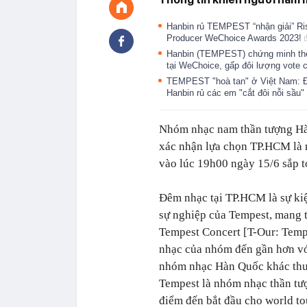
Hanbin rủ TEMPEST “nhận giải” Ris
Producer WeChoice Awards 2023!
Hanbin (TEMPEST) chứng minh thế 
tại WeChoice, gấp đôi lượng vote 
TEMPEST "hoà tan" ở Việt Nam: Đ
Hanbin rủ các em "cắt đôi nỗi sầu
Nhóm nhạc nam thần tượng Ha
xác nhận lựa chọn TP.HCM là 
vào lúc 19h00 ngày 15/6 sắp tơ
Đêm nhạc tại TP.HCM là sự kiệ
sự nghiệp của Tempest, mang
Tempest Concert [T-Our: Tem
nhạc của nhóm đến gần hơn vơ
nhóm nhạc Hàn Quốc khác thươ
Tempest là nhóm nhạc thần tươ
điểm đến bắt đầu cho world to