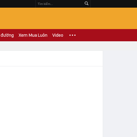
 đường
Xem Mua Luôn
Video