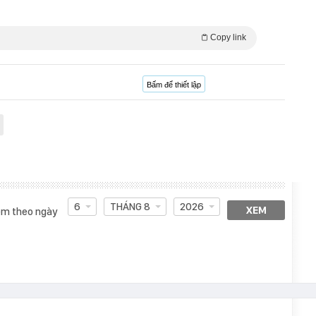
Copy link
Bấm để thiết lập
6
THÁNG 8
2026
XEM
m theo ngày