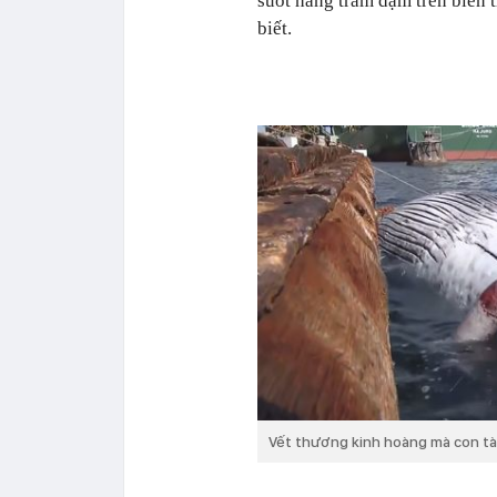
suốt hàng trăm dặm trên biển 
biết.
Vết thương kinh hoàng mà con t