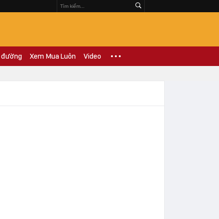
 đường
Xem Mua Luôn
Video