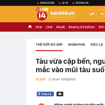
EMAGAZINE
ID.14
SHOWLIVE
m
Star
Ciné
Musik
Beauty & Fashion
Đời
THẾ GIỚI ĐÓ ĐÂY
KHÁM PHÁ
ĐỘC LẠ
Tàu vừa cập bến, ngư
mắc vào mũi tàu suố
LÊ DUY,
13:41 11/10/2021
Chia sẻ
Nhìn cảnh tượng trước mắt, 