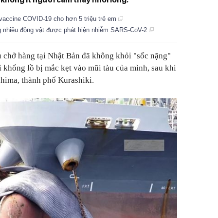
m vaccine COVID-19 cho hơn 5 triệu trẻ em
g nhiều động vật được phát hiện nhiễm SARS-CoV-2
u chở hàng tại Nhật Bản đã không khỏi "sốc nặng"
i khổng lồ bị mắc kẹt vào mũi tàu của mình, sau khi
shima, thành phố Kurashiki.