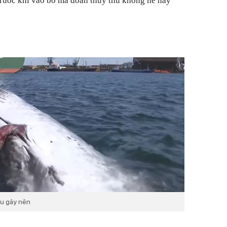
trước khi vào bờ mà đoàn thủy thủ không hề hay
àu gây nên