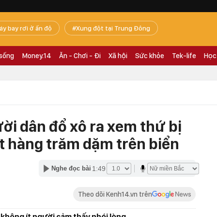
áy bay rơi ở ấn độ
Xung đột tại Trung Đông
 sống
Money.14
Ăn - Chơi - Đi
Xã hội
Sức khỏe
Tek-life
Học
ời dân đổ xô ra xem thứ bị
t hàng trăm dặm trên biển
1:49
Nghe đọc bài
Theo dõi Kenh14.vn trên
không ít người cảm thấy nhói lòng.