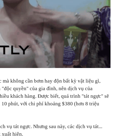
c mà không cần bơm hay độn bất kỳ vật liệu gì,
à "độc quyền" của gia đình, nên dịch vụ của
iều khách hàng. Được biết, quá trình "tát ngực" sẽ
h 10 phút, với chi phí khoảng $380 (hơn 8 triệu
 vụ tát ngực. Nhưng sau này, các dịch vụ tát...
 xuất hiện.