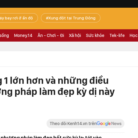
áy bay rơi ở ấn độ
Xung đột tại Trung Đông
 sống
Money.14
Ăn - Chơi - Đi
Xã hội
Sức khỏe
Tek-life
Học
 1 lớn hơn và những điều
ơng pháp làm đẹp kỳ dị này
Theo dõi Kenh14.vn trên
phương pháp làm đẹp hết sức kỳ lạ: tát vào