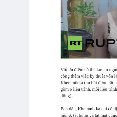
Với ưu điểm có thể làm to ngự
cộng thêm việc kỹ thuật vốn l
Khemmikka thu hút được rất nh
gồm 6 liệu trình, mỗi liệu trìn
đồng).
Ban đầu, Khemmikka chỉ có dịch
mông, tát bụng và tát mặt cũng