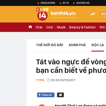
EMAGAZINE
ID.14
SHOWLIVE
m
Star
Ciné
Musik
Beauty & Fashion
Đời
THẾ GIỚI ĐÓ ĐÂY
KHÁM PHÁ
ĐỘC LẠ
Tát vào ngực để vòng
bạn cần biết về phư
TYPN,
20:20 02/11/2017
Chia sẻ
Người Thái Lan đang có một 