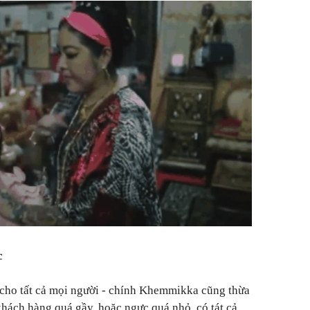
c
ho tất cả mọi người - chính Khemmikka cũng thừa
hách hàng quá gầy, hoặc ngực quá nhỏ, có tát cả