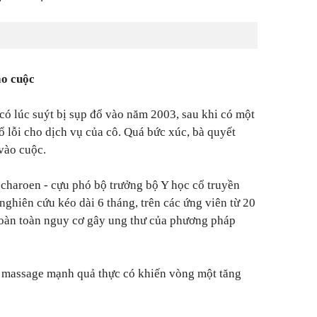
ào cuộc
ó lúc suýt bị sụp đổ vào năm 2003, sau khi có một
ổ lỗi cho dịch vụ của cô. Quá bức xúc, bà quyết
 vào cuộc.
charoen - cựu phó bộ trưởng bộ Y học cổ truyền
nghiên cứu kéo dài 6 tháng, trên các ứng viên từ 20
 hoàn toàn nguy cơ gây ung thư của phương pháp
ệc massage mạnh quả thực có khiến vòng một tăng