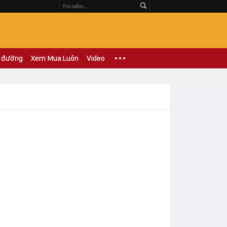
 đường
Xem Mua Luôn
Video