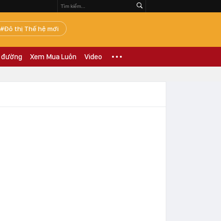
Đô thị Thế hệ mới
 đường
Xem Mua Luôn
Video