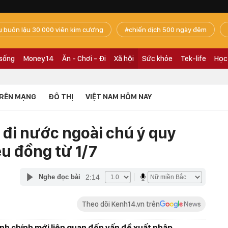
ụ buôn lậu 30.000 viên kim cương
chiến dịch 500 ngày đêm
 sống
Money.14
Ăn - Chơi - Đi
Xã hội
Sức khỏe
Tek-life
Học
RÊN MẠNG
ĐÔ THỊ
VIỆT NAM HÔM NAY
 đi nước ngoài chú ý quy
ệu đồng từ 1/7
2:14
Nghe đọc bài
Theo dõi Kenh14.vn trên
nh chính mới liên quan đến vấn đề xuất nhập