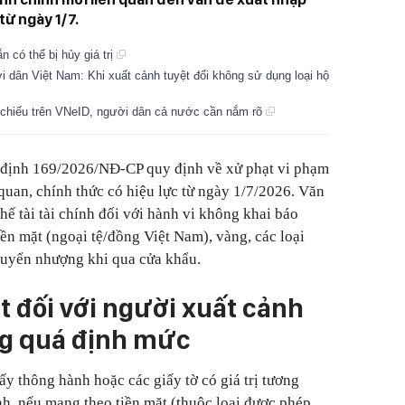
từ ngày 1/7.
n có thể bị hủy giá trị
i dân Việt Nam: Khi xuất cảnh tuyệt đối không sử dụng loại hộ
 chiếu trên VNeID, người dân cả nước cần nắm rõ
 định 169/2026/NĐ-CP quy định về xử phạt vi phạm
quan, chính thức có hiệu lực từ ngày 1/7/2026. Văn
chế tài tài chính đối với hành vi không khai báo
iền mặt (ngoại tệ/đồng Việt Nam), vàng, các loại
huyển nhượng khi qua cửa khẩu.
 đối với người xuất cảnh
g quá định mức
y thông hành hoặc các giấy tờ có giá trị tương
nh, nếu mang theo tiền mặt (thuộc loại được phép