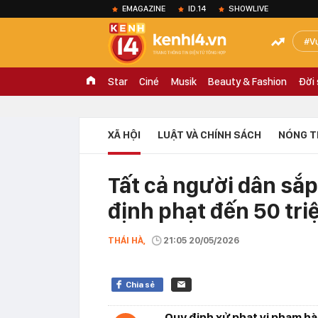
EMAGAZINE
ID.14
SHOWLIVE
V
Star
Ciné
Musik
Beauty & Fashion
Đời
XÃ HỘI
LUẬT VÀ CHÍNH SÁCH
NÓNG T
Tất cả người dân sắp
định phạt đến 50 tri
THÁI HÀ,
21:05 20/05/2026
Chia sẻ
Quy định xử phạt vi phạm hà