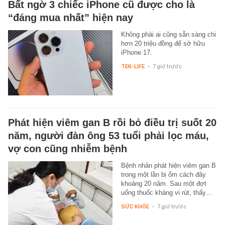
Bất ngờ 3 chiếc iPhone cũ được cho là
“đáng mua nhất” hiện nay
Không phải ai cũng sẵn sàng chi
hơn 20 triệu đồng để sở hữu
iPhone 17.
TEK-LIFE
-
7 giờ trước
Phát hiện viêm gan B rồi bỏ điều trị suốt 20
năm, người đàn ông 53 tuổi phải lọc máu,
vợ con cũng nhiễm bệnh
Bệnh nhân phát hiện viêm gan B
trong một lần bị ốm cách đây
khoảng 20 năm. Sau một đợt
uống thuốc kháng vi rút, thấy…
SỨC KHỎE
-
7 giờ trước