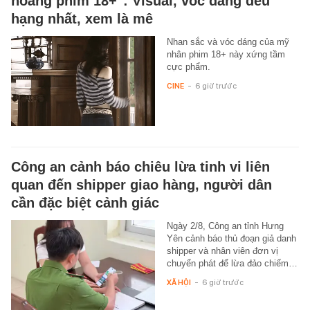
hoàng phim 18+": Visual, vóc dáng đều
hạng nhất, xem là mê
Nhan sắc và vóc dáng của mỹ
nhân phim 18+ này xứng tầm
cực phẩm.
CINE
-
6 giờ trước
Công an cảnh báo chiêu lừa tinh vi liên
quan đến shipper giao hàng, người dân
cần đặc biệt cảnh giác
Ngày 2/8, Công an tỉnh Hưng
Yên cảnh báo thủ đoạn giả danh
shipper và nhân viên đơn vị
chuyển phát để lừa đảo chiếm…
XÃ HỘI
-
6 giờ trước