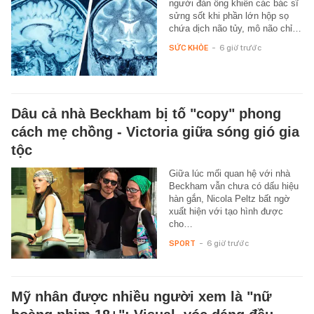
người đàn ông khiến các bác sĩ
sửng sốt khi phần lớn hộp sọ
chứa dịch não tủy, mô não chỉ…
SỨC KHỎE
-
6 giờ trước
Dâu cả nhà Beckham bị tố "copy" phong
cách mẹ chồng - Victoria giữa sóng gió gia
tộc
Giữa lúc mối quan hệ với nhà
Beckham vẫn chưa có dấu hiệu
hàn gắn, Nicola Peltz bất ngờ
xuất hiện với tạo hình được
cho…
SPORT
-
6 giờ trước
Mỹ nhân được nhiều người xem là "nữ