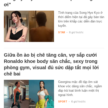
ơi"
Tình trạng của Song Hye Kyo ở
thời điểm hiện tại đã gây bàn tán
lớn trên khắp các diễn đàn trực
tuyến.
STAR
-
6 giờ trước
Giữa ồn ào bị chê tăng cân, vợ sắp cưới
Ronaldo khoe body săn chắc, sexy trong
phòng gym, visual đủ sức dập tắt mọi lời
chê bai
Georgina mặc đồ tập ôm sát
khoe vóc dáng săn chắc, ngầm
đáp trả loạt bình luận miệt thị
ngoại hình.
SPORT
-
6 giờ trước