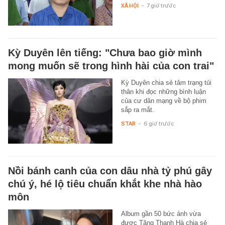
XÃ HỘI
-
7 giờ trước
Kỳ Duyên lên tiếng: "Chưa bao giờ mình
mong muốn sẽ trong hình hài của con trai"
Kỳ Duyên chia sẻ tâm trạng tủi
thân khi đọc những bình luận
của cư dân mạng về bộ phim
sắp ra mắt.
STAR
-
6 giờ trước
Nồi bánh canh của con dâu nhà tỷ phú gây
chú ý, hé lộ tiêu chuẩn khắt khe nhà hào
môn
Album gần 50 bức ảnh vừa
được Tăng Thanh Hà chia sẻ