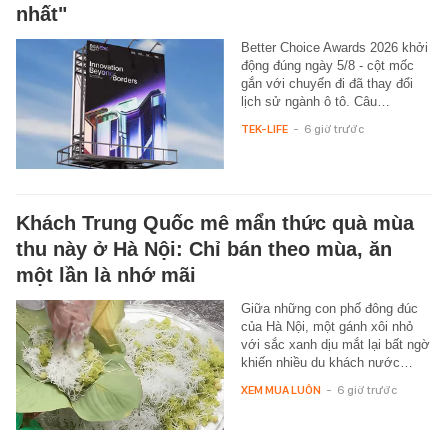
nhất"
Better Choice Awards 2026 khởi
động đúng ngày 5/8 - cột mốc
gắn với chuyến đi đã thay đổi
lịch sử ngành ô tô. Câu…
TEK-LIFE
-
6 giờ trước
Khách Trung Quốc mê mẩn thức quà mùa
thu này ở Hà Nội: Chỉ bán theo mùa, ăn
một lần là nhớ mãi
Giữa những con phố đông đúc
của Hà Nội, một gánh xôi nhỏ
với sắc xanh dịu mắt lại bất ngờ
khiến nhiều du khách nước…
XEM MUA LUÔN
-
6 giờ trước