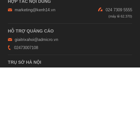
HỢP TÁC NỘI DUNG
marketing@kenh14.vn
024 7309 5555
HỖ TRỢ QUẢNG CÁO
giaitrixahoi@admicro.vn
02473007108
TRỤ SỞ HÀ NỘI
Tầng 21, Tòa nhà Center Building, Hapulico Complex, Số 01, phố
Nguyễn Huy Tưởng, phường Thanh Xuân, thành phố Hà Nội
TRỤ SỞ TP.HỒ CHÍ MINH
Tầng 4, Tòa nhà 123, số 127 Võ Văn Tần, Phường Xuân Hòa, TPHCM
Giấy phép thiết lập trang thông tin điện tử tổng hợp trên mạng số
2215/GP-TTĐT do Sở Thông tin và Truyền thông Hà Nội cấp ngày 10
tháng 4 năm 2019
© Copyright 2007 - 2026 – Công ty Cổ phần VCCorp