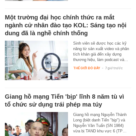
Một trường đại học chính thức ra mắt
ngành cử nhân đào tạo KOL: Sáng tạo nội
dung đã là nghề chính thống
Sinh viên sẽ được học các kỹ
năng từ sản xuất video và phân
tích khán giả đến xây dựng
thương hiệu, làm podcast và…
THẾ GIỚI ĐÓ ĐÂY
-
7 giờ trước
Giang hồ mạng Tiến 'bịp' lĩnh 8 năm tù vì
tổ chức sử dụng trái phép ma túy
Giang hồ mạng Nguyễn Thành
Long (biệt danh Tiến "bịp") và
Nguyễn Văn Tuấn (SN 1984)
vừa bị TAND khu vực 6 (TP…