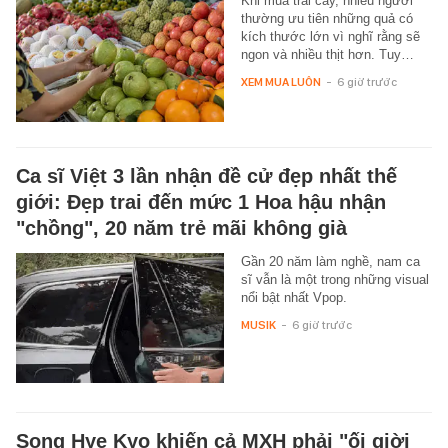
Khi mua trái cây, nhiều người
thường ưu tiên những quả có
kích thước lớn vì nghĩ rằng sẽ
ngon và nhiều thịt hơn. Tuy…
XEM MUA LUÔN
-
6 giờ trước
Ca sĩ Việt 3 lần nhận đề cử đẹp nhất thế
giới: Đẹp trai đến mức 1 Hoa hậu nhận
"chồng", 20 năm trẻ mãi không già
Gần 20 năm làm nghề, nam ca
sĩ vẫn là một trong những visual
nổi bật nhất Vpop.
MUSIK
-
6 giờ trước
Song Hye Kyo khiến cả MXH phải "ối giời