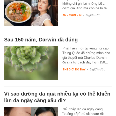
không chỉ ghi lại những bữa
cơm gia đình mà còn hé lộ tài…
ĂN - CHƠI - ĐI
-
6 giờ trước
Sau 150 năm, Darwin đã đúng
Phát hiện mới tại vùng núi cao
Trung Quốc đã chứng minh cho
giả thuyết mà Charles Darwin
đưa ra từ cách đây hơn 150…
THẾ GIỚI ĐÓ ĐÂY
-
6 giờ trước
Vì sao dưỡng da quá nhiều lại có thể khiến
làn da ngày càng xấu đi?
Nếu thấy làn da ngày càng
"xuống cấp" dù skincare rất