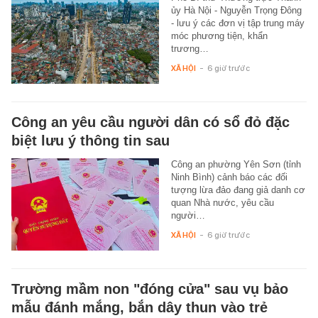
ủy Hà Nội - Nguyễn Trọng Đông
- lưu ý các đơn vị tập trung máy
móc phương tiện, khẩn
trương…
XÃ HỘI
-
6 giờ trước
Công an yêu cầu người dân có sổ đỏ đặc
biệt lưu ý thông tin sau
Công an phường Yên Sơn (tỉnh
Ninh Bình) cảnh báo các đối
tượng lừa đảo đang giả danh cơ
quan Nhà nước, yêu cầu
người…
XÃ HỘI
-
6 giờ trước
Trường mầm non "đóng cửa" sau vụ bảo
mẫu đánh mắng, bắn dây thun vào trẻ