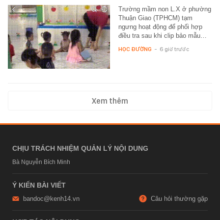
Trường mầm non L.X ở phường
Thuận Giao (TPHCM) tạm
ngưng hoạt động để phối hợp
điều tra sau khi clip bảo mẫu…
HỌC ĐƯỜNG
-
6 giờ trước
Xem thêm
CHỊU TRÁCH NHIỆM QUẢN LÝ NỘI DUNG
Bà Nguyễn Bích Minh
Ý KIẾN BÀI VIẾT
bandoc@kenh14.vn
Câu hỏi thường gặp