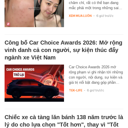
chăm chỉ, rất có thể bạn đang
mắc phải một trong những sai…
XEM MUA LUÔN
-
6 giờ trước
Công bố Car Choice Awards 2026: Mở rộng
vinh danh cả con người, sự kiện thúc đẩy
ngành xe Việt Nam
Car Choice Awards 2026 mở
rộng phạm vi ghi nhận tới những
con người, nội dung, sự kiện và
giá trị nổi bật đang góp phần…
TEK-LIFE
-
6 giờ trước
Chiếc xe cà tàng lăn bánh 138 năm trước là
lý do cho lựa chọn "Tốt hơn", thay vì "Tốt