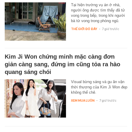
Tại hiện trường vụ án ở nhà,
người ông được tìm thấy đã tử
vong trong bếp, trong khi người
bà tử vong trong phòng ngủ.
THẾ GIỚI ĐÓ ĐÂY
-
7 giờ trước
Kim Ji Won chứng minh mặc càng đơn
giản càng sang, đứng im cũng tỏa ra hào
quang sáng chói
Visual bừng sáng và gu ăn vận
thời thượng của Kim Ji Won đẹp
không thể chê.
XEM MUA LUÔN
-
7 giờ trước