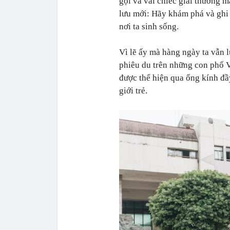
gọi và vài chiếc giải thưởng m
lưu mới: Hãy khám phá và ghi 
nơi ta sinh sống.
Vì lẽ ấy mà hàng ngày ta vẫn 
phiêu du trên những con phố V
được thể hiện qua ống kính đầy
giới trẻ.