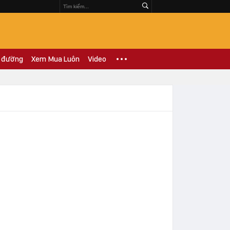
 đường
Xem Mua Luôn
Video