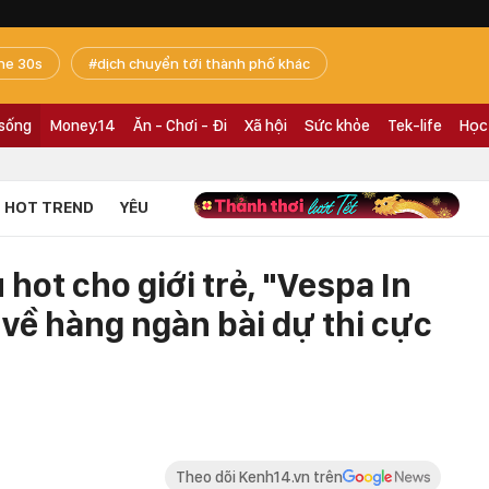
he 30s
dịch chuyển tới thành phố khác
 sống
Money.14
Ăn - Chơi - Đi
Xã hội
Sức khỏe
Tek-life
Học
HOT TREND
YÊU
 hot cho giới trẻ, "Vespa In
về hàng ngàn bài dự thi cực
Theo dõi Kenh14.vn trên