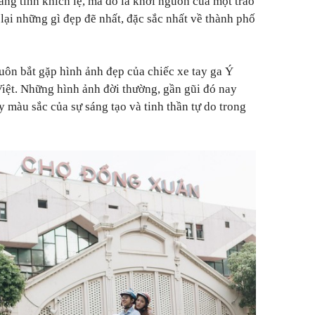
ang tính khích lệ, mà đó là khởi nguồn của một trào
lại những gì đẹp đẽ nhất, đặc sắc nhất về thành phố
luôn bắt gặp hình ảnh đẹp của chiếc xe tay ga Ý
iệt. Những hình ảnh đời thường, gần gũi đó nay
 màu sắc của sự sáng tạo và tinh thần tự do trong