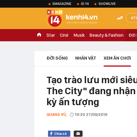
EMAGAZINE
ID.14
SHOWLIVE
T
Star
Ciné
Musik
Beauty & Fashion
Đời
ĐỜI SỐNG
NHÂN VẬT
XEM ĂN CHƠI
Tạo trào lưu mới siêu
The City" đang nhận 
kỳ ấn tượng
QUANG VŨ,
19:30 27/09/2019
Chia sẻ