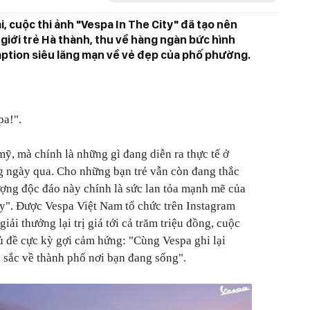
, cuộc thi ảnh "Vespa In The City" đã tạo nên
giới trẻ Hà thành, thu về hàng ngàn bức hình
aption siêu lãng mạn về vẻ đẹp của phố phường.
pa!".
ỹ, mà chính là những gì đang diễn ra thực tế ở
 ngày qua. Cho những bạn trẻ vẫn còn đang thắc
ượng độc đáo này chính là sức lan tỏa mạnh mẽ của
ty". Được Vespa Việt Nam tổ chức trên Instagram
iải thưởng lại trị giá tới cả trăm triệu đồng, cuộc
ủ đề cực kỳ gợi cảm hứng: "Cùng Vespa ghi lại
 sắc về thành phố nơi bạn đang sống".