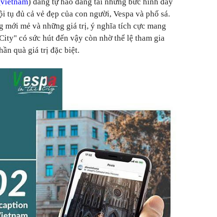
vietnam
) đang tự hào đăng tải những bức hình đầy
i tụ đủ cả vẻ đẹp của con người, Vespa và phố sá.
 mới mẻ và những giá trị, ý nghĩa tích cực mang
 City" có sức hút đến vậy còn nhờ thể lệ tham gia
n quà giá trị đặc biệt.