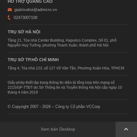
HỖ TRỢ QUẢNG CÁO
giaitrixahoi@admicro.vn
02473007108
TRỤ SỞ HÀ NỘI
Tầng 21, Tòa nhà Center Building, Hapulico Complex, Số 01, phố
Nguyễn Huy Tưởng, phường Thanh Xuân, thành phố Hà Nội
TRỤ SỞ TP.HỒ CHÍ MINH
Tầng 4, Tòa nhà 123, số 127 Võ Văn Tần, Phường Xuân Hòa, TPHCM
Giấy phép thiết lập trang thông tin điện tử tổng hợp trên mạng số
2215/GP-TTĐT do Sở Thông tin và Truyền thông Hà Nội cấp ngày 10
tháng 4 năm 2019
© Copyright 2007 - 2026 – Công ty Cổ phần VCCorp
Xem bản Desktop