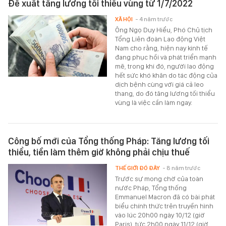
Đề xuất tăng lương tối thiểu vùng từ 1/7/2022
XÃ HỘI
- 4 năm trước
Ông Ngọ Duy Hiểu, Phó Chủ tịch
Tổng Liên đoàn Lao động Việt
Nam cho rằng, hiện nay kinh tế
đang phục hồi và phát triển mạnh
mẽ, trong khi đó, người lao động
hết sức khó khăn do tác động của
dịch bệnh cùng với giá cả leo
thang, do đó tăng lương tối thiểu
vùng là việc cần làm ngay.
Công bố mới của Tổng thống Pháp: Tăng lương tối
thiểu, tiền làm thêm giờ không phải chịu thuế
THẾ GIỚI ĐÓ ĐÂY
- 8 năm trước
Trước sự mong chờ của toàn
nước Pháp, Tổng thống
Emmanuel Macron đã có bài phát
biểu chính thức trên truyền hình
vào lúc 20h00 ngày 10/12 (giờ
Paris), tức 2h00 ngày 11/12 (giờ