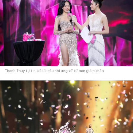
Thanh Thuỷ tự tin trả lời câu hỏi ứng xử từ ban giám khảo