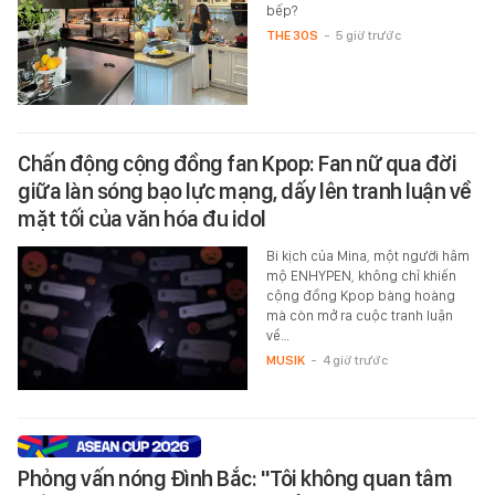
bếp?
THE 30S
-
5 giờ trước
Chấn động cộng đồng fan Kpop: Fan nữ qua đời
giữa làn sóng bạo lực mạng, dấy lên tranh luận về
mặt tối của văn hóa đu idol
Bi kịch của Mina, một người hâm
mộ ENHYPEN, không chỉ khiến
cộng đồng Kpop bàng hoàng
mà còn mở ra cuộc tranh luận
về…
MUSIK
-
4 giờ trước
Phỏng vấn nóng Đình Bắc: "Tôi không quan tâm