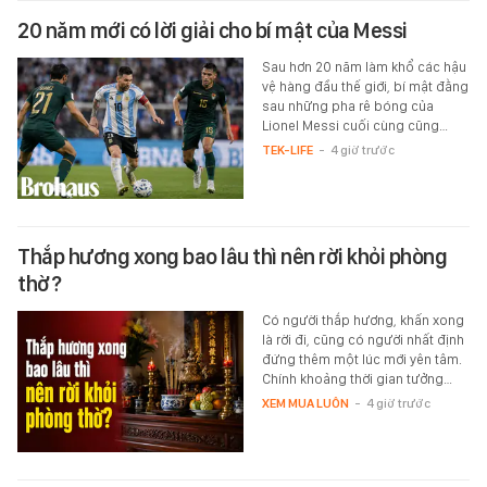
20 năm mới có lời giải cho bí mật của Messi
Sau hơn 20 năm làm khổ các hậu
vệ hàng đầu thế giới, bí mật đằng
sau những pha rê bóng của
Lionel Messi cuối cùng cũng…
TEK-LIFE
-
4 giờ trước
Thắp hương xong bao lâu thì nên rời khỏi phòng
thờ?
Có người thắp hương, khấn xong
là rời đi, cũng có người nhất định
đứng thêm một lúc mới yên tâm.
Chính khoảng thời gian tưởng…
XEM MUA LUÔN
-
4 giờ trước