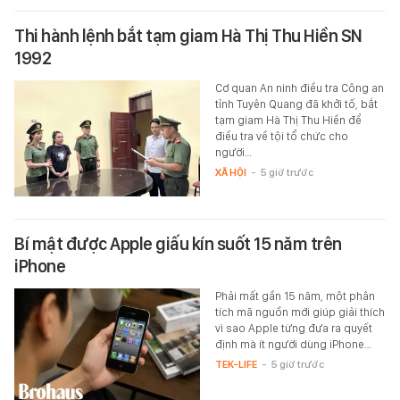
Thi hành lệnh bắt tạm giam Hà Thị Thu Hiền SN
1992
Cơ quan An ninh điều tra Công an
tỉnh Tuyên Quang đã khởi tố, bắt
tạm giam Hà Thị Thu Hiền để
điều tra về tội tổ chức cho
người…
XÃ HỘI
-
5 giờ trước
Bí mật được Apple giấu kín suốt 15 năm trên
iPhone
Phải mất gần 15 năm, một phân
tích mã nguồn mới giúp giải thích
vì sao Apple từng đưa ra quyết
định mà ít người dùng iPhone…
TEK-LIFE
-
5 giờ trước