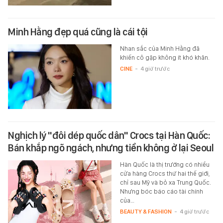
Minh Hằng đẹp quá cũng là cái tội
Nhan sắc của Minh Hằng đã
khiến cô gặp không ít khó khăn.
CINE
-
4 giờ trước
Nghịch lý "đôi dép quốc dân" Crocs tại Hàn Quốc:
Bán khắp ngõ ngách, nhưng tiền không ở lại Seoul
Hàn Quốc là thị trường có nhiều
cửa hàng Crocs thứ hai thế giới,
chỉ sau Mỹ và bỏ xa Trung Quốc.
Nhưng bóc báo cáo tài chính
của…
BEAUTY & FASHION
-
4 giờ trước