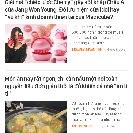
Giải mã "chiếc lược Cherry" gây sốt khắp Châu Á
của Jang Won Young: Đồ lưu niệm của idol hay
"vũ khí" kinh doanh thiên tài của Medicube?
Liệu bạn có bỏ ra khoảng
600.000 nghìn đồng để mua 1
chiếc lược không có quá nhiều
tính năng đặc biệt?
BEAUTY & FASHION
-
6 giờ trước
Món ăn này rất ngon, chỉ cần nấu một nồi toàn
nguyên liệu đơn giản thôi là đủ khiến cả nhà "ăn tì
tì"
Với toàn những nguyên liệu quen
thuộc, bạn có thể dễ dàng nấu
được món ăn này. Đây là một
món ăn nhẹ nhàng nhưng ngon…
ĂN - CHƠI - ĐI
-
6 giờ trước