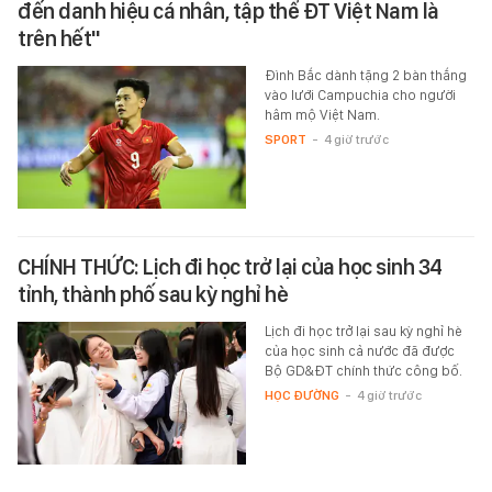
đến danh hiệu cá nhân, tập thể ĐT Việt Nam là
trên hết"
Đình Bắc dành tặng 2 bàn thắng
vào lưới Campuchia cho người
hâm mộ Việt Nam.
SPORT
-
4 giờ trước
CHÍNH THỨC: Lịch đi học trở lại của học sinh 34
tỉnh, thành phố sau kỳ nghỉ hè
Lịch đi học trở lại sau kỳ nghỉ hè
của học sinh cả nước đã được
Bộ GD&ĐT chính thức công bố.
HỌC ĐƯỜNG
-
4 giờ trước