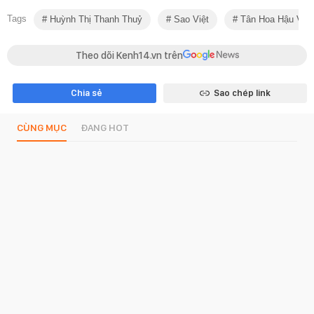
Tags
Huỳnh Thị Thanh Thuỷ
Sao Việt
Tân Hoa Hậu Việt
Theo dõi Kenh14.vn trên
Chia sẻ
Sao chép link
CÙNG MỤC
ĐANG HOT