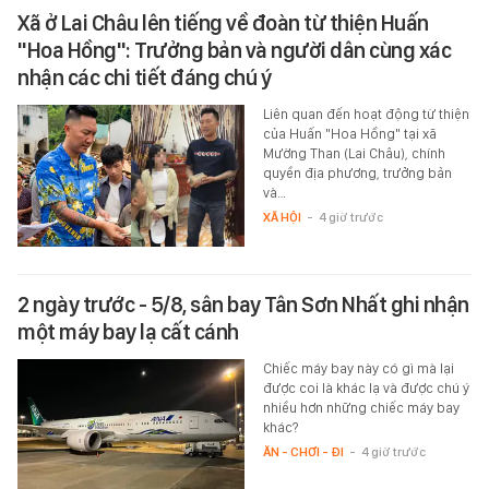
Xã ở Lai Châu lên tiếng về đoàn từ thiện Huấn
"Hoa Hồng": Trưởng bản và người dân cùng xác
nhận các chi tiết đáng chú ý
Liên quan đến hoạt động từ thiện
của Huấn "Hoa Hồng" tại xã
Mường Than (Lai Châu), chính
quyền địa phương, trưởng bản
và…
XÃ HỘI
-
4 giờ trước
2 ngày trước - 5/8, sân bay Tân Sơn Nhất ghi nhận
một máy bay lạ cất cánh
Chiếc máy bay này có gì mà lại
được coi là khác lạ và được chú ý
nhiều hơn những chiếc máy bay
khác?
ĂN - CHƠI - ĐI
-
4 giờ trước