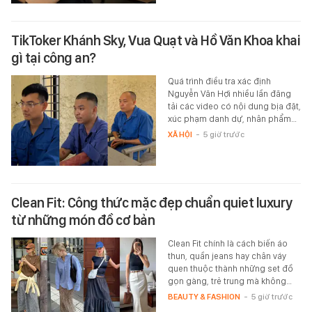
TikToker Khánh Sky, Vua Quạt và Hồ Văn Khoa khai
gì tại công an?
Quá trình điều tra xác định
Nguyễn Văn Hợi nhiều lần đăng
tải các video có nội dung bịa đặt,
xúc phạm danh dự, nhân phẩm…
XÃ HỘI
-
5 giờ trước
Clean Fit: Công thức mặc đẹp chuẩn quiet luxury
từ những món đồ cơ bản
Clean Fit chính là cách biến áo
thun, quần jeans hay chân váy
quen thuộc thành những set đồ
gọn gàng, trẻ trung mà không…
BEAUTY & FASHION
-
5 giờ trước