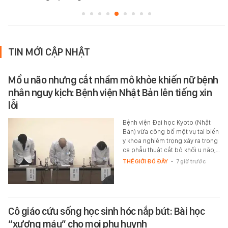
TIN MỚI CẬP NHẬT
Mổ u não nhưng cắt nhầm mô khỏe khiến nữ bệnh
nhân nguy kịch: Bệnh viện Nhật Bản lên tiếng xin
lỗi
Bệnh viện Đại học Kyoto (Nhật
Bản) vừa công bố một vụ tai biến
y khoa nghiêm trọng xảy ra trong
ca phẫu thuật cắt bỏ khối u não,…
THẾ GIỚI ĐÓ ĐÂY
-
7 giờ trước
Cô giáo cứu sống học sinh hóc nắp bút: Bài học
“xương máu” cho mọi phụ huynh