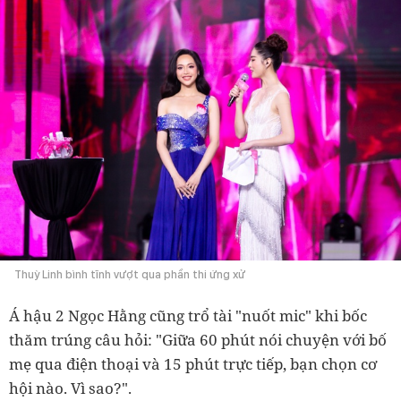
Thuỳ Linh bình tĩnh vượt qua phần thi ứng xử
Á hậu 2 Ngọc Hằng cũng trổ tài "nuốt mic" khi bốc
thăm trúng câu hỏi: "Giữa 60 phút nói chuyện với bố
mẹ qua điện thoại và 15 phút trực tiếp, bạn chọn cơ
hội nào. Vì sao?".