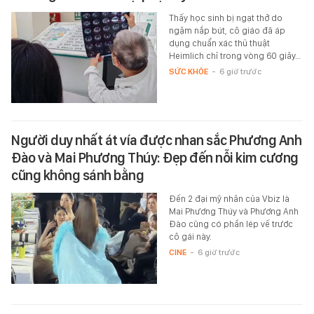
Thấy học sinh bị ngạt thở do
ngậm nắp bút, cô giáo đã áp
dụng chuẩn xác thủ thuật
Heimlich chỉ trong vòng 60 giây…
SỨC KHỎE
-
6 giờ trước
Người duy nhất át vía được nhan sắc Phương Anh
Đào và Mai Phương Thúy: Đẹp đến nỗi kim cương
cũng không sánh bằng
Đến 2 đại mỹ nhân của Vbiz là
Mai Phương Thúy và Phương Anh
Đào cũng có phần lép vế trước
cô gái này.
CINE
-
6 giờ trước