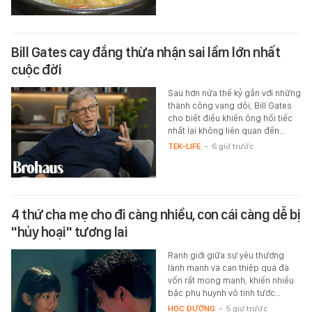
Bill Gates cay đắng thừa nhận sai lầm lớn nhất
cuộc đời
Sau hơn nửa thế kỷ gắn với những
thành công vang dội, Bill Gates
cho biết điều khiến ông hối tiếc
nhất lại không liên quan đến…
TEK-LIFE
-
6 giờ trước
4 thứ cha mẹ cho đi càng nhiều, con cái càng dễ bị
"hủy hoại" tương lai
Ranh giới giữa sự yêu thương
lành mạnh và can thiệp quá đà
vốn rất mong manh, khiến nhiều
bậc phụ huynh vô tình tước…
HỌC ĐƯỜNG
-
5 giờ trước