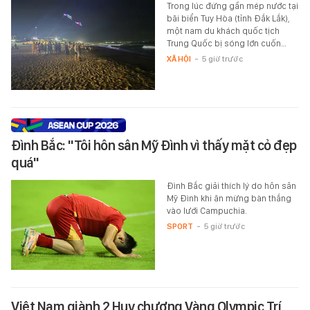
Trong lúc đứng gần mép nước tại
bãi biển Tuy Hòa (tỉnh Đắk Lắk),
một nam du khách quốc tịch
Trung Quốc bị sóng lớn cuốn…
XÃ HỘI
-
5 giờ trước
Đình Bắc: "Tôi hôn sân Mỹ Đình vì thấy mặt cỏ đẹp
quá"
Đình Bắc giải thích lý do hôn sân
Mỹ Đình khi ăn mừng bàn thắng
vào lưới Campuchia.
SPORT
-
5 giờ trước
Việt Nam giành 2 Huy chương Vàng Olympic Trí