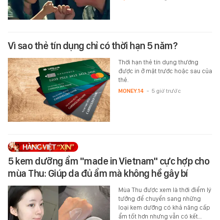
Vì sao thẻ tín dụng chỉ có thời hạn 5 năm?
Thời hạn thẻ tín dụng thường
được in ở mặt trước hoặc sau của
thẻ.
MONEY.14
-
5 giờ trước
5 kem dưỡng ẩm "made in Vietnam" cực hợp cho
mùa Thu: Giúp da đủ ẩm mà không hề gây bí
Mùa Thu được xem là thời điểm lý
tưởng để chuyển sang những
loại kem dưỡng có khả năng cấp
ẩm tốt hơn nhưng vẫn có kết…