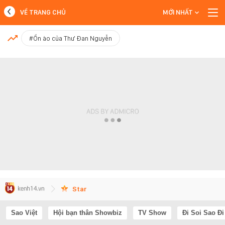
VỀ TRANG CHỦ
MỚI NHẤT
MỚI NHẤT
#Ồn ào của Thư Đan Nguyễn
Xem thêm
Star
Sao Việt
Hội bạn thân Showbiz
TV Show
Đi Soi Sao Đi