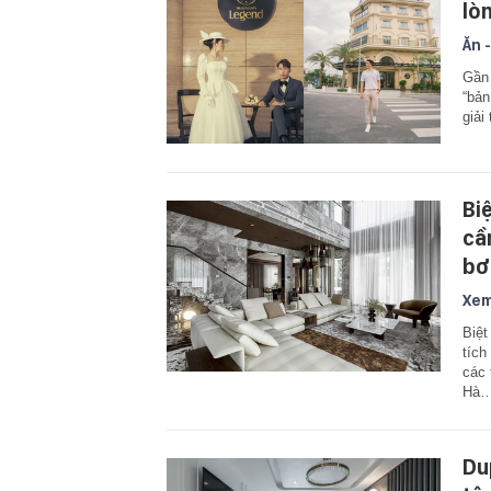
lò
Ăn -
Gần 
“bản
giải
Bi
cầ
bơ
Xem
Biệt
tích
các 
Hà
Du