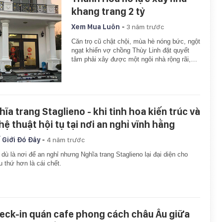
khang trang 2 tỷ
-
Xem Mua Luôn
3 năm trước
Căn trọ cũ chật chội, mùa hè nóng bức, ngột
ngạt khiến vợ chồng Thùy Linh đặt quyết
tâm phải xây được một ngôi nhà rộng rãi,…
hĩa trang Staglieno - khi tinh hoa kiến trúc và
hệ thuật hội tụ tại nơi an nghỉ vĩnh hằng
-
 Giới Đó Đây
4 năm trước
dù là nơi để an nghỉ nhưng Nghĩa trang Staglieno lại đại diện cho
u thứ hơn là cái chết.
eck-in quán cafe phong cách châu Âu giữa