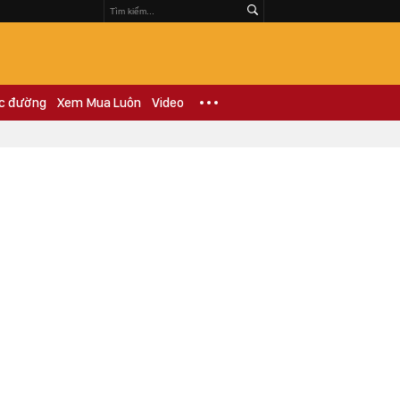
c đường
Xem Mua Luôn
Video