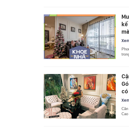
Mu
kế
mà
Xem
Phon
tron
Cậ
Gó
có
Xem
Căn 
Cao