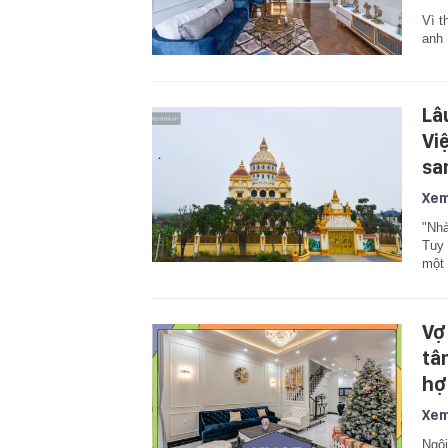
Vì t
anh 
Lâ
Vi
sa
Xem
"Nhà
Tuy 
một 
Vợ
tâ
hợp
Xem
Ngôi