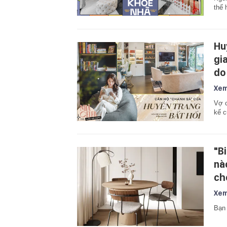
thế 
Hu
gi
do
Xem
Vợ c
kế c
"B
nà
ch
Xem
Bạn 