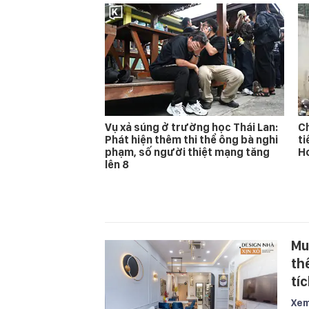
Vụ xả súng ở trường học Thái Lan:
Ch
Phát hiện thêm thi thể ông bà nghi
ti
phạm, số người thiệt mạng tăng
Ho
lên 8
Mu
th
tíc
Xem