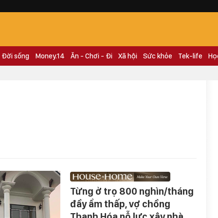
Đời sống
Money.14
Ăn - Chơi - Đi
Xã hội
Sức khỏe
Tek-life
Họ
Từng ở trọ 800 nghìn/tháng
đầy ẩm thấp, vợ chồng
Thanh Hóa nỗ lực xây nhà