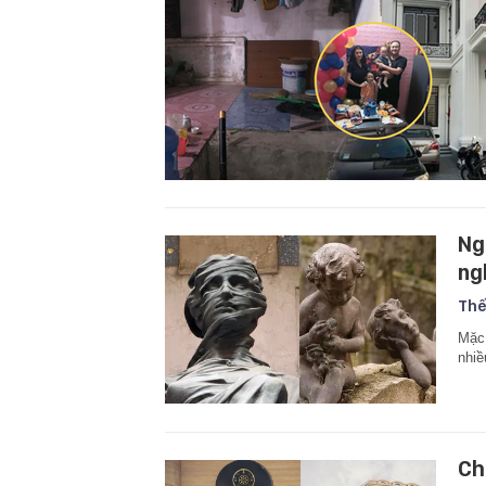
Ng
ng
Thế
Mặc 
nhiề
Ch