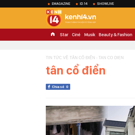
EMAGAZINE
ID.14
SHOWLIVE
Star
Ciné
Musik
Beauty & Fashion
TIN TỨC VỀ TÂN CỔ ĐIỂN - TAN CO DIEN
tân cổ điển
Chia sẻ
0