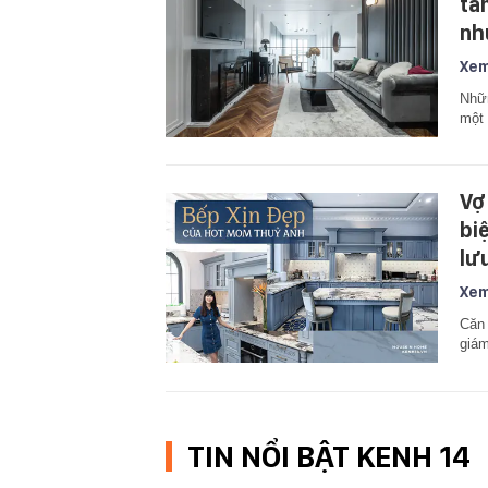
tâ
nh
Xem
Nhữn
một 
Vợ
bi
lư
Xem
Căn 
giám
TIN NỔI BẬT KENH 14