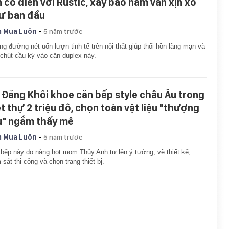
n cổ điển với Rustic, xây bao năm vẫn xịn xò
ư ban đầu
-
 Mua Luôn
5 năm trước
g đường nét uốn lượn tinh tế trên nội thất giúp thổi hồn lãng mạn và
chút cầu kỳ vào căn duplex này.
 Đăng Khôi khoe căn bếp style châu Âu trong
ệt thự 2 triệu đô, chọn toàn vật liệu "thượng
u" ngắm thấy mê
-
 Mua Luôn
5 năm trước
bếp này do nàng hot mom Thủy Anh tự lên ý tưởng, vẽ thiết kế,
 sát thi công và chọn trang thiết bị.