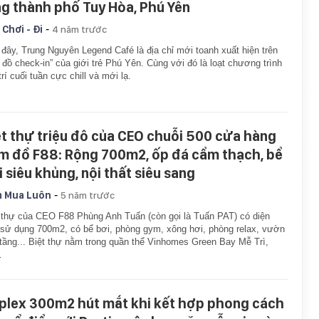
ng thành phố Tuy Hòa, Phú Yên
-
 Chơi - Đi
4 năm trước
đây, Trung Nguyên Legend Café là địa chỉ mới toanh xuất hiện trên
 đồ check-in” của giới trẻ Phú Yên. Cùng với đó là loạt chương trình
 trí cuối tuần cực chill và mới lạ.
ệt thự triệu đô của CEO chuỗi 500 cửa hàng
m đồ F88: Rộng 700m2, ốp đá cẩm thạch, bể
i siêu khủng, nội thất siêu sang
-
 Mua Luôn
5 năm trước
 thự của CEO F88 Phùng Anh Tuấn (còn gọi là Tuấn PAT) có diện
 sử dụng 700m2, có bể bơi, phòng gym, xông hơi, phòng relax, vườn
tầng... Biệt thự nằm trong quần thể Vinhomes Green Bay Mễ Trì,
…
plex 300m2 hút mắt khi kết hợp phong cách