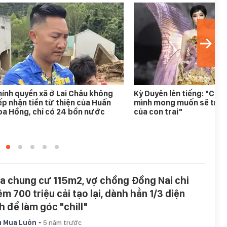
ính quyền xã ở Lai Châu không
Kỳ Duyên lên tiếng: "Chư
ếp nhận tiền từ thiện của Huấn
mình mong muốn sẽ trong
a Hồng, chỉ có 24 bồn nước
của con trai"
a chung cư 115m2, vợ chồng Đồng Nai chi
êm 700 triệu cải tạo lại, dành hẳn 1/3 diện
h để làm góc "chill"
-
 Mua Luôn
5 năm trước