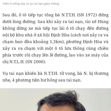
Hiện trường xảy ra vụ tai nạn giao thông.
Sau đó, ô tô tiếp tục tông bà N.T.T.H. (SN 1972) đứng
dưới lòng đường. Sau khi xảy ra tai nạn, tài xế Hùng
không dừng xe mà tiếp tục lái ô tô chạy đến đường
nội bộ khu nhà ở xã hội Định Hòa (cách nơi xảy ra va
chạm ban đầu khoảng 1,3km), phường Định Hòa và
xảy ra va chạm với một ô tô lưu thông cùng chiều
phía trước rồi chạy lên lề đường, lao vào xe máy của
chị N.T.L.H. (SN 2000).
Vụ tai nạn khiến bà N.T.T.H. tử vong, bà N. bị thương
nhẹ, 4 phương tiện hư hỏng sau tai nạn.