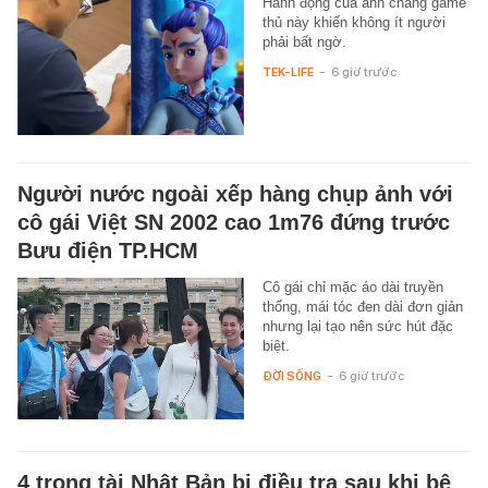
Hành động của anh chàng game
thủ này khiến không ít người
phải bất ngờ.
TEK-LIFE
-
6 giờ trước
Người nước ngoài xếp hàng chụp ảnh với
cô gái Việt SN 2002 cao 1m76 đứng trước
Bưu điện TP.HCM
Cô gái chỉ mặc áo dài truyền
thống, mái tóc đen dài đơn giản
nhưng lại tạo nên sức hút đặc
biệt.
ĐỜI SỐNG
-
6 giờ trước
4 trọng tài Nhật Bản bị điều tra sau khi bê