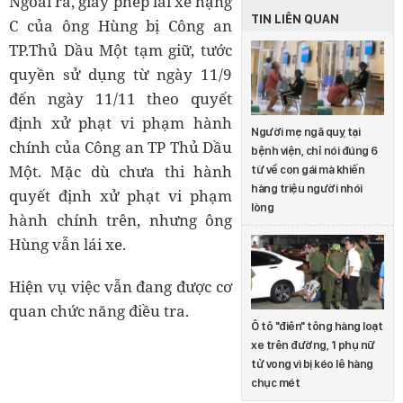
Ngoài ra, giấy phép lái xe hạng
TIN LIÊN QUAN
C của ông Hùng bị Công an
TP.Thủ Dầu Một tạm giữ, tước
quyền sử dụng từ ngày 11/9
đến ngày 11/11 theo quyết
định xử phạt vi phạm hành
Người mẹ ngã quỵ tại
chính của Công an TP Thủ Dầu
bệnh viện, chỉ nói đúng 6
Một. Mặc dù chưa thi hành
từ về con gái mà khiến
hàng triệu người nhói
quyết định xử phạt vi phạm
lòng
hành chính trên, nhưng ông
Hùng vẫn lái xe.
Hiện vụ việc vẫn đang được cơ
quan chức năng điều tra.
Ô tô "điên" tông hàng loạt
xe trên đường, 1 phụ nữ
tử vong vì bị kéo lê hàng
chục mét