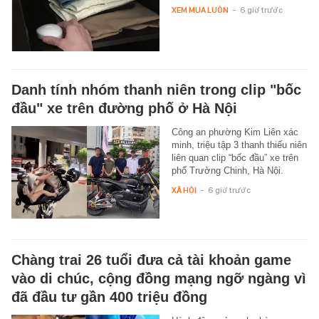
XEM MUA LUÔN
-
6 giờ trước
Danh tính nhóm thanh niên trong clip "bốc
đầu" xe trên đường phố ở Hà Nội
Công an phường Kim Liên xác
minh, triệu tập 3 thanh thiếu niên
liên quan clip “bốc đầu” xe trên
phố Trường Chinh, Hà Nội.
XÃ HỘI
-
6 giờ trước
Chàng trai 26 tuổi đưa cả tài khoản game
vào di chúc, cộng đồng mạng ngỡ ngàng vì
đã đầu tư gần 400 triệu đồng