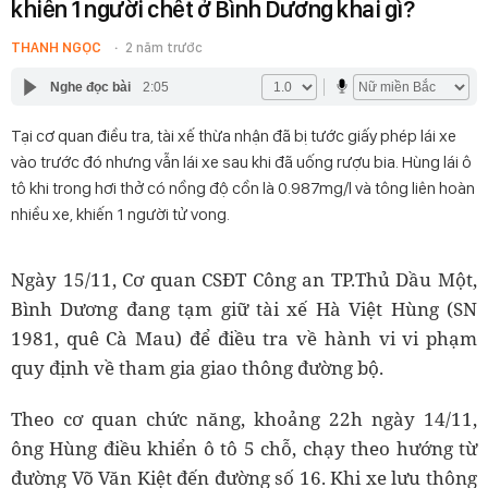
khiến 1 người chết ở Bình Dương khai gì?
THANH NGỌC
2 năm trước
Nghe đọc bài
2:05
Tại cơ quan điều tra, tài xế thừa nhận đã bị tước giấy phép lái xe
vào trước đó nhưng vẫn lái xe sau khi đã uống rượu bia. Hùng lái ô
tô khi trong hơi thở có nồng độ cồn là 0.987mg/l và tông liên hoàn
nhiều xe, khiến 1 người tử vong.
Ngày 15/11, Cơ quan CSĐT Công an TP.Thủ Dầu Một,
Bình Dương đang tạm giữ tài xế Hà Việt Hùng (SN
1981, quê Cà Mau) để điều tra về hành vi vi phạm
quy định về tham gia giao thông đường bộ.
Theo cơ quan chức năng, khoảng 22h ngày 14/11,
ông Hùng điều khiển ô tô 5 chỗ, chạy theo hướng từ
đường Võ Văn Kiệt đến đường số 16. Khi xe lưu thông