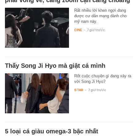
phải vòng về, càng zoom cận càng choáng
Rất nhiều lời khen ngợi đang
được cư dân mạng dành cho
mỹ nam này.
CINE
-
7 giờ trước
Thấy Song Ji Hyo mà giật cả mình
Rốt cuộc chuyện gì đang xảy ra
với Song Ji Hyo?
STAR
-
7 giờ trước
5 loại cá giàu omega-3 bậc nhất