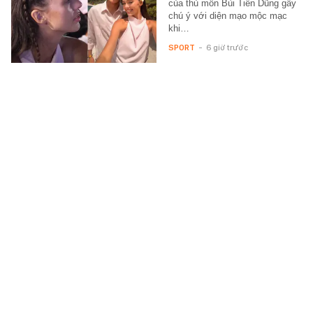
của thủ môn Bùi Tiến Dũng gây
chú ý với diện mạo mộc mạc
khi…
SPORT
-
6 giờ trước
Mẫu xe máy điện mới tinh sắp bán tại Việt
Nam: Chạy pin LFP, đi 150km/sạc, Honda
Stylo bản điện?
Mẫu xe máy điện sắp ra mắt tại
Việt Nam có thiết kế được cho
là giống với mẫu Honda Stylo
160.
TEK-LIFE
-
6 giờ trước
Xem thêm