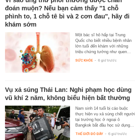
Vì sao ung thư phổi thường được chẩn
đoán muộn? Nếu bạn cảm thấy "1 chỗ
phình to, 1 chỗ tê bì và 2 cơn đau", hãy đi
khám sớm
Một bác sĩ hô hấp tại Trung
Quốc cho biết nhiều bệnh nhân
lớn tuổi đến khám với những
triệu chứng tưởng như quen…
SỨC KHỎE
-
6 giờ trước
Vụ xả súng Thái Lan: Nghi phạm học dùng
vũ khí 2 năm, không biểu hiện bất thường
Nam sinh 14 tuổi bị cáo buộc
thực hiện vụ xả súng chết người
tại trường học ở ngoại ô
Bangkok bắt đầu học sử dụng…
THẾ GIỚI ĐÓ ĐÂY
-
6 giờ trước