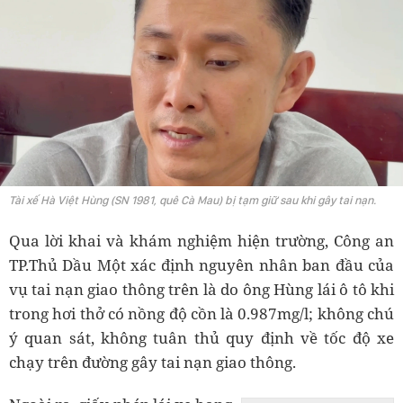
Tài xế Hà Việt Hùng (SN 1981, quê Cà Mau) bị tạm giữ sau khi gây tai nạn.
Qua lời khai và khám nghiệm hiện trường, Công an
TP.Thủ Dầu Một xác định nguyên nhân ban đầu của
vụ tai nạn giao thông trên là do ông Hùng lái ô tô khi
trong hơi thở có nồng độ cồn là 0.987mg/l; không chú
ý quan sát, không tuân thủ quy định về tốc độ xe
chạy trên đường gây tai nạn giao thông.