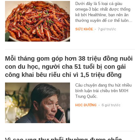
Dưới đây là 5 loại cá giàu
omega-3 bậc nhất được thống
kê bởi Healthline, bạn nên ăn
thường xuyên để cơ thể luôn…
SỨC KHỎE
-
7 giờ trước
Mỗi tháng gom góp hơn 38 triệu đồng nuôi
con du học, người cha 51 tuổi bị con gái
công khai bêu riếu chỉ vì 1,5 triệu đồng
Câu chuyện đang thu hút nhiều
bình luận trái chiều trên MXH
Trung Quốc.
HỌC ĐƯỜNG
-
6 giờ trước