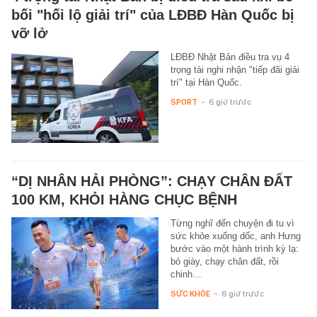
bối "hối lộ giải trí" của LĐBĐ Hàn Quốc bị
vỡ lở
LĐBĐ Nhật Bản điều tra vụ 4
trọng tài nghi nhận "tiếp đãi giải
trí" tại Hàn Quốc.
SPORT
-
6 giờ trước
“DỊ NHÂN HẢI PHÒNG”: CHẠY CHÂN ĐẤT
100 KM, KHỎI HÀNG CHỤC BỆNH
Từng nghĩ đến chuyện đi tu vì
sức khỏe xuống dốc, anh Hưng
bước vào một hành trình kỳ lạ:
bỏ giày, chạy chân đất, rồi
chinh…
SỨC KHỎE
-
6 giờ trước