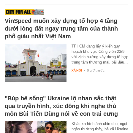
VinSpeed muốn xây dựng tổ hợp 4 tầng
dưới lòng đất ngay trung tâm của thành
phố giàu nhất Việt Nam
TPHCM đang lấy ý kiến quy
hoạch khu vực Công viên 23/9
với định hướng xây dựng tổ hợp
trung tâm thương mại, bãi đậu…
XÃ HỘI
-
6 giờ trước
"Búp bê sống" Ukraine lộ nhan sắc thật
qua truyền hình, xúc động khi nghe thủ
môn Bùi Tiến Dũng nói về con trai cưng
Khác xa hình ảnh chỉn chu, ngọt
ngào thường thấy, bà xã Ukraine