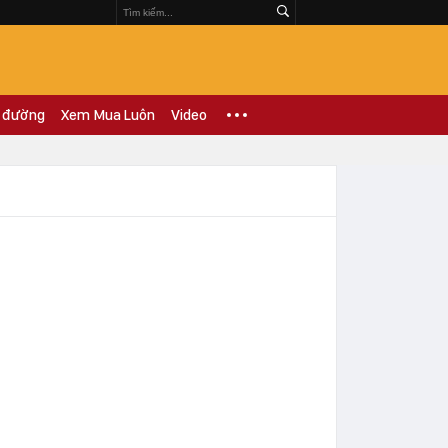
 đường
Xem Mua Luôn
Video