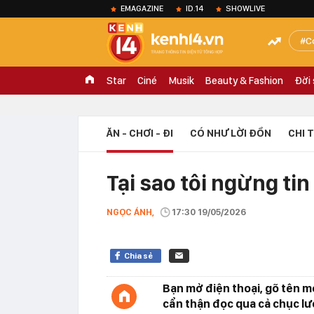
EMAGAZINE
ID.14
SHOWLIVE
C
Star
Ciné
Musik
Beauty & Fashion
Đời
ĂN - CHƠI - ĐI
CÓ NHƯ LỜI ĐỒN
CHI 
Tại sao tôi ngừng ti
NGỌC ÁNH,
17:30 19/05/2026
Chia sẻ
Bạn mở điện thoại, gõ tên m
cẩn thận đọc qua cả chục lượ