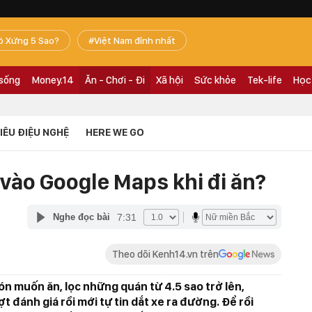
ó Xứng 5 Sao?
Việt Nam đỉnh nhất
 sống
Money.14
Ăn - Chơi - Đi
Xã hội
Sức khỏe
Tek-life
Học
TIÊU ĐIỆU NGHỆ
HERE WE GO
n vào Google Maps khi đi ăn?
7:31
Nghe đọc bài
Theo dõi Kenh14.vn trên
ón muốn ăn, lọc những quán từ 4.5 sao trở lên,
t đánh giá rồi mới tự tin dắt xe ra đường. Để rồi