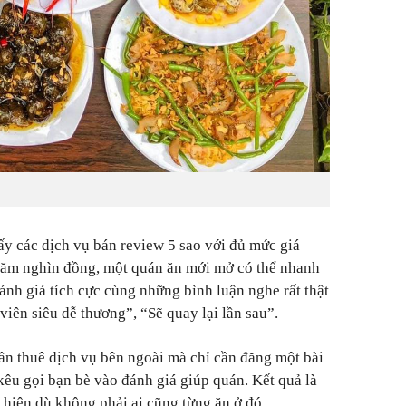
ấy các dịch vụ bán review 5 sao với đủ mức giá
trăm nghìn đồng, một quán ăn mới mở có thể nhanh
ánh giá tích cực cùng những bình luận nghe rất thật
iên siêu dễ thương”, “Sẽ quay lại lần sau”.
n thuê dịch vụ bên ngoài mà chỉ cần đăng một bài
êu gọi bạn bè vào đánh giá giúp quán. Kết quả là
 hiện dù không phải ai cũng từng ăn ở đó.