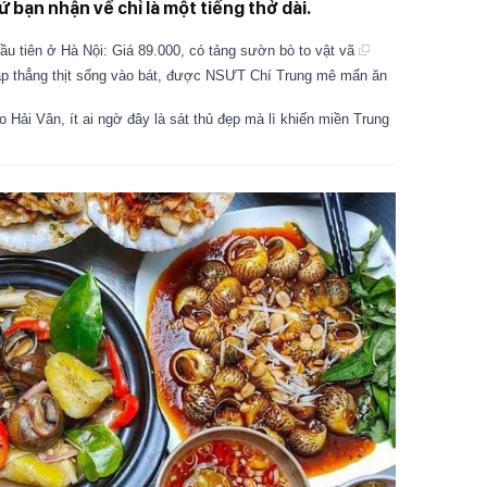
 bạn nhận về chỉ là một tiếng thở dài.
ầu tiên ở Hà Nội: Giá 89.000, có tảng sườn bò to vật vã
ập thẳng thịt sống vào bát, được NSƯT Chí Trung mê mẩn ăn
 Hải Vân, ít ai ngờ đây là sát thủ đẹp mà lì khiến miền Trung