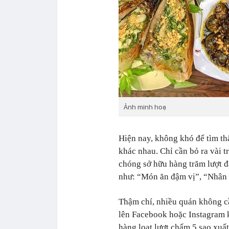
Ảnh minh hoạ
Hiện nay, không khó để tìm th
khác nhau. Chỉ cần bỏ ra vài 
chóng sở hữu hàng trăm lượt đ
như: “Món ăn đậm vị”, “Nhân v
Thậm chí, nhiều quán không cầ
lên Facebook hoặc Instagram k
hàng loạt lượt chấm 5 sao xuất