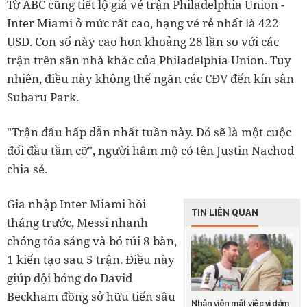
Tờ ABC cũng tiết lộ giá vé trận Philadelphia Union -
Inter Miami ở mức rất cao, hạng vé rẻ nhất là 422
USD. Con số này cao hơn khoảng 28 lần so với các
trận trên sân nhà khác của Philadelphia Union. Tuy
nhiên, điều này không thể ngăn các CĐV đến kín sân
Subaru Park.
"Trận đấu hấp dẫn nhất tuần này. Đó sẽ là một cuộc
đối đầu tầm cỡ", người hâm mộ có tên Justin Nachod
chia sẻ.
Gia nhập Inter Miami hồi
TIN LIÊN QUAN
tháng trước, Messi nhanh
chóng tỏa sáng và bỏ túi 8 bàn,
1 kiến tạo sau 5 trận. Điều này
giúp đội bóng do David
Beckham đồng sở hữu tiến sâu
Nhân viên mất việc vì dám