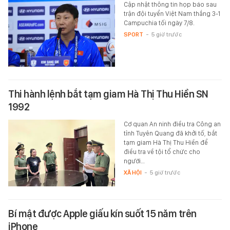
Cập nhật thông tin họp báo sau
trận đội tuyển Việt Nam thắng 3-1
Campuchia tối ngày 7/8.
SPORT
-
5 giờ trước
Thi hành lệnh bắt tạm giam Hà Thị Thu Hiền SN
1992
Cơ quan An ninh điều tra Công an
tỉnh Tuyên Quang đã khởi tố, bắt
tạm giam Hà Thị Thu Hiền để
điều tra về tội tổ chức cho
người…
XÃ HỘI
-
5 giờ trước
Bí mật được Apple giấu kín suốt 15 năm trên
iPhone