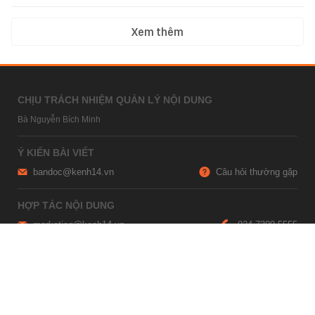
Xem thêm
CHỊU TRÁCH NHIỆM QUẢN LÝ NỘI DUNG
Bà Nguyễn Bích Minh
Ý KIẾN BÀI VIẾT
bandoc@kenh14.vn
Câu hỏi thường gặp
HỢP TÁC NỘI DUNG
marketing@kenh14.vn
024 7309 5555
HỖ TRỢ QUẢNG CÁO
giaitrixahoi@admicro.vn
02473007108