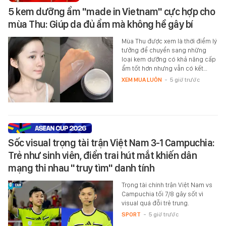
5 kem dưỡng ẩm "made in Vietnam" cực hợp cho
mùa Thu: Giúp da đủ ẩm mà không hề gây bí
Mùa Thu được xem là thời điểm lý
tưởng để chuyển sang những
loại kem dưỡng có khả năng cấp
ẩm tốt hơn nhưng vẫn có kết…
XEM MUA LUÔN
-
5 giờ trước
Sốc visual trọng tài trận Việt Nam 3-1 Campuchia:
Trẻ như sinh viên, điển trai hút mắt khiến dân
mạng thi nhau "truy tìm" danh tính
Trọng tài chính trận Việt Nam vs
Campuchia tối 7/8 gây sốt vì
visual quá đỗi trẻ trung.
SPORT
-
5 giờ trước