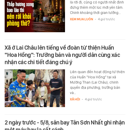
là rời đi, cũng có người nhất định
đứng thêm một lúc mới yên tâm.
Chính khoảng thời gian tưởng…
XEM MUA LUÔN
-
4 giờ trước
Xã ở Lai Châu lên tiếng về đoàn từ thiện Huấn
"Hoa Hồng": Trưởng bản và người dân cùng xác
nhận các chi tiết đáng chú ý
Liên quan đến hoạt động từ thiện
của Huấn "Hoa Hồng" tại xã
Mường Than (Lai Châu), chính
quyền địa phương, trưởng bản
và…
XÃ HỘI
-
4 giờ trước
2 ngày trước - 5/8, sân bay Tân Sơn Nhất ghi nhận
một máy bay lạ cất cánh