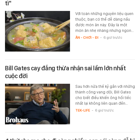
tì"
Với toàn những nguyên liệu quen
thuộc, bạn có thể dễ dàng nấu
được món ăn này. Đây là một
món ăn nhẹ nhàng nhưng ngon…
ĂN - CHƠI - ĐI
-
6 giờ trước
Bill Gates cay đắng thừa nhận sai lầm lớn nhất
cuộc đời
Sau hơn nửa thế kỷ gắn với những
thành công vang dội, Bill Gates
cho biết điều khiến ông hối tiếc
nhất lại không liên quan đến…
TEK-LIFE
-
6 giờ trước