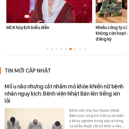
MCK hủy lịch biểu diễn
Nhiều công ty c
không còn hoạt đ
đăng ký
TIN MỚI CẬP NHẬT
Mổ u não nhưng cắt nhầm mô khỏe khiến nữ bệnh
nhân nguy kịch: Bệnh viện Nhật Bản lên tiếng xin
lỗi
Bệnh viện Đại học Kyoto (Nhật
Bản) vừa công bố một vụ tai biến
y khoa nghiêm trọng xảy ra trong
ca phẫu thuật cắt bỏ khối u não,…