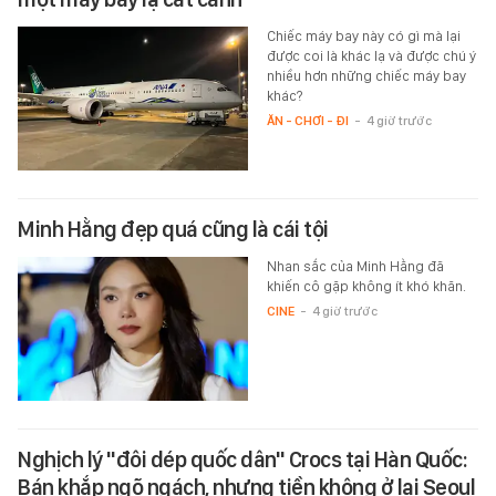
Chiếc máy bay này có gì mà lại
được coi là khác lạ và được chú ý
nhiều hơn những chiếc máy bay
khác?
ĂN - CHƠI - ĐI
-
4 giờ trước
Minh Hằng đẹp quá cũng là cái tội
Nhan sắc của Minh Hằng đã
khiến cô gặp không ít khó khăn.
CINE
-
4 giờ trước
Nghịch lý "đôi dép quốc dân" Crocs tại Hàn Quốc:
Bán khắp ngõ ngách, nhưng tiền không ở lại Seoul