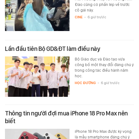
Đào cũng có phần lép vế trước
cô gái này.
CINE
-
6 giờ trước
Lần đầu tiên Bộ GD&ĐT làm điều này
Bộ Giáo dục và Đào tạo vừa
công bố một thay đổi đáng chú ý
trong công tác điều hành năm
học.
HỌC ĐƯỜNG
-
6 giờ trước
Thông tin người đợi mua iPhone 18 Pro Max nên
biết
iPhone 18 Pro Max được kỳ vọng
là mẫu smartphone đáng chú ý