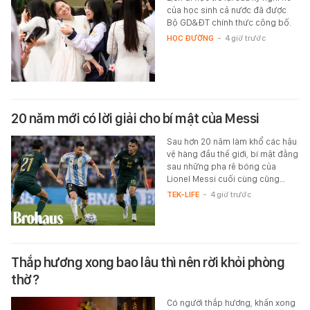
của học sinh cả nước đã được
Bộ GD&ĐT chính thức công bố.
HỌC ĐƯỜNG
-
4 giờ trước
20 năm mới có lời giải cho bí mật của Messi
Sau hơn 20 năm làm khổ các hậu
vệ hàng đầu thế giới, bí mật đằng
sau những pha rê bóng của
Lionel Messi cuối cùng cũng…
TEK-LIFE
-
4 giờ trước
Thắp hương xong bao lâu thì nên rời khỏi phòng
thờ?
Có người thắp hương, khấn xong