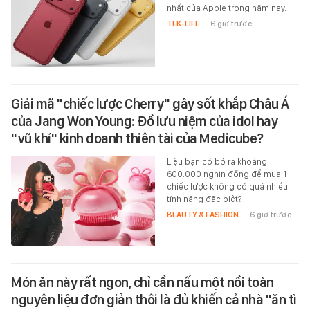
nhất của Apple trong năm nay.
TEK-LIFE
-
6 giờ trước
Giải mã "chiếc lược Cherry" gây sốt khắp Châu Á
của Jang Won Young: Đồ lưu niệm của idol hay
"vũ khí" kinh doanh thiên tài của Medicube?
Liệu bạn có bỏ ra khoảng
600.000 nghìn đồng để mua 1
chiếc lược không có quá nhiều
tính năng đặc biệt?
BEAUTY & FASHION
-
6 giờ trước
Món ăn này rất ngon, chỉ cần nấu một nồi toàn
nguyên liệu đơn giản thôi là đủ khiến cả nhà "ăn tì