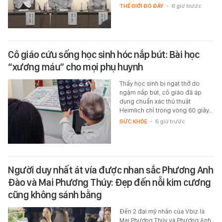
THẾ GIỚI ĐÓ ĐÂY
-
6 giờ trước
Cô giáo cứu sống học sinh hóc nắp bút: Bài học
“xương máu” cho mọi phụ huynh
Thấy học sinh bị ngạt thở do
ngậm nắp bút, cô giáo đã áp
dụng chuẩn xác thủ thuật
Heimlich chỉ trong vòng 60 giây…
SỨC KHỎE
-
6 giờ trước
Người duy nhất át vía được nhan sắc Phương Anh
Đào và Mai Phương Thúy: Đẹp đến nỗi kim cương
cũng không sánh bằng
Đến 2 đại mỹ nhân của Vbiz là
Mai Phương Thúy và Phương Anh