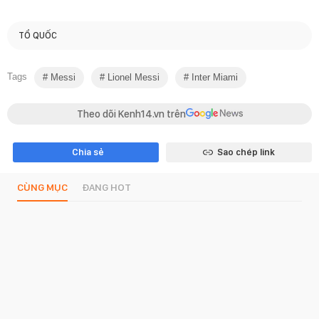
TỔ QUỐC
Tags
Messi
Lionel Messi
Inter Miami
Theo dõi Kenh14.vn trên
Chia sẻ
Sao chép link
CÙNG MỤC
ĐANG HOT