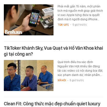
Phải mất gần 15 năm, một phân
tích mã nguồn mới giúp giải thích
vì sao Apple từng đưa ra quyết
định mà ít người dùng iPhone…
TEK-LIFE
-
5 giờ trước
TikToker Khánh Sky, Vua Quạt và Hồ Văn Khoa khai
gì tại công an?
Quá trình điều tra xác định
Nguyễn Văn Hợi nhiều lần đăng
tải các video có nội dung bịa đặt,
xúc phạm danh dự, nhân phẩm…
XÃ HỘI
-
5 giờ trước
Clean Fit: Công thức mặc đẹp chuẩn quiet luxury