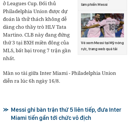
ở Leagues Cup. Đối thủ
làm phiền Messi
Philadelphia Union được dự
đoán là thử thách không dễ
dàng cho thầy trò HLV Tata
Martino. CLB này đang đứng
thứ 3 tại BXH miền đông của
Vé xem Messi tại Mỹ nóng
rực, trang web quá tải
MLS, bất bại trong 7 trận gần
nhất.
Màn so tài giữa Inter Miami - Philadelphia Union
diễn ra lúc 6h ngày 16/8.
Messi ghi bàn trận thứ 5 liên tiếp, đưa Inter
Miami tiến gần tới chức vô địch