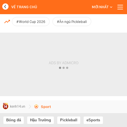
VỀ TRANG CHỦ
MỚI NHẤT
MỚI NHẤT
#World Cup 2026
#Ăn ngủ Pickleball
Xem thêm
Sport
Bóng đá
Hậu Trường
Pickleball
eSports