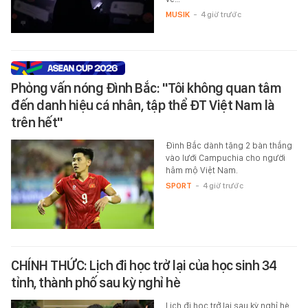
MUSIK
-
4 giờ trước
Phỏng vấn nóng Đình Bắc: "Tôi không quan tâm
đến danh hiệu cá nhân, tập thể ĐT Việt Nam là
trên hết"
Đình Bắc dành tặng 2 bàn thắng
vào lưới Campuchia cho người
hâm mộ Việt Nam.
SPORT
-
4 giờ trước
CHÍNH THỨC: Lịch đi học trở lại của học sinh 34
tỉnh, thành phố sau kỳ nghỉ hè
Lịch đi học trở lại sau kỳ nghỉ hè