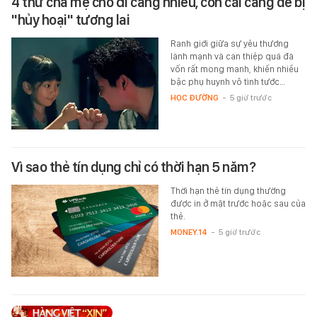
4 thứ cha mẹ cho đi càng nhiều, con cái càng dễ bị
"hủy hoại" tương lai
Ranh giới giữa sự yêu thương
lành mạnh và can thiệp quá đà
vốn rất mong manh, khiến nhiều
bậc phụ huynh vô tình tước…
HỌC ĐƯỜNG
-
5 giờ trước
Vì sao thẻ tín dụng chỉ có thời hạn 5 năm?
Thời hạn thẻ tín dụng thường
được in ở mặt trước hoặc sau của
thẻ.
MONEY.14
-
5 giờ trước