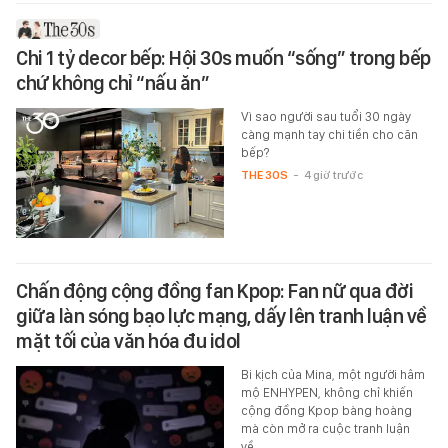
Chi 1 tỷ decor bếp: Hội 30s muốn “sống” trong bếp
chứ không chỉ “nấu ăn”
Vì sao người sau tuổi 30 ngày
càng mạnh tay chi tiền cho căn
bếp?
THE 30S
-
4 giờ trước
Chấn động cộng đồng fan Kpop: Fan nữ qua đời
giữa làn sóng bạo lực mạng, dấy lên tranh luận về
mặt tối của văn hóa đu idol
Bi kịch của Mina, một người hâm
mộ ENHYPEN, không chỉ khiến
cộng đồng Kpop bàng hoàng
mà còn mở ra cuộc tranh luận
về…