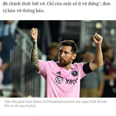
đã chính thức hết vé. Chỉ còn một số ít vé đứng", đơn
vị bán vé thông báo.
Trận đấu giữa Inter Miami và Philadelphia Union vào ngày 16/8 đã bán
hết vé chỉ sau 8 phút