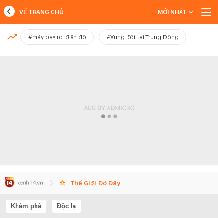
VỀ TRANG CHỦ
MỚI NHẤT
MỚI NHẤT
#máy bay rơi ở ấn độ
#Xung đột tại Trung Đông
Xem thêm
Thế Giới Đó Đây
Khám phá
Độc lạ