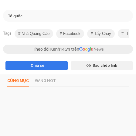
Tổ quốc
Tags
Nhà Quảng Cáo
Facebook
Tẩy Chay
Thông
Theo dõi Kenh14.vn trên
Chia sẻ
Sao chép link
CÙNG MỤC
ĐANG HOT