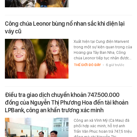
Công chúa Leonor bùng nổ nhan sắc khi diện lại
váy cũ
Xuất hiện tại Cung điện Marivent
trong một sự kiện quan trọng của
Hoàng gia Tây Ban Nha, Công
chúa Leonor tiếp tục nhận được…
THẾ GIỚI ĐÓ ĐÂY
-
6 giờ trước
Điều tra giao dịch chuyển khoản 747.500.000
đồng của Nguyễn Thị Phương Hoa đến tài khoản
LPBank, công an khẩn trương xác minh
Công an xã Vĩnh Mỹ (Cà Mau) đã
phối hợp xác minh, hỗ trợ anh
Trần Văn Phúc hoàn trả 747,5 triệu
đồng mà chị Nguyễn Thị…