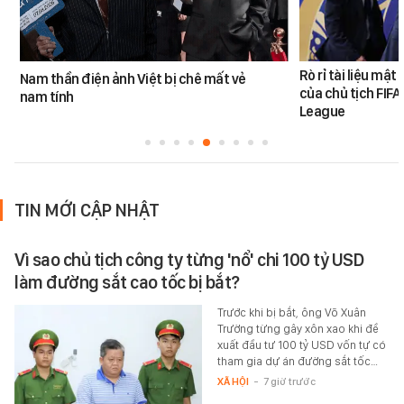
Rò rỉ tài liệu mật
Nam thần điện ảnh Việt bị chê mất vẻ
của chủ tịch FIF
nam tính
League
TIN MỚI CẬP NHẬT
Vì sao chủ tịch công ty từng 'nổ' chi 100 tỷ USD
làm đường sắt cao tốc bị bắt?
Trước khi bị bắt, ông Võ Xuân
Trường từng gây xôn xao khi đề
xuất đầu tư 100 tỷ USD vốn tự có
tham gia dự án đường sắt tốc…
XÃ HỘI
-
7 giờ trước