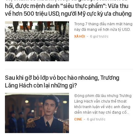
hồi, được mệnh danh "siêu thực phẩm": Vừa thu
về hơn 500 triệu USD, người Mỹ cực kỳ ưa chuộng
Trong 7 tháng đầu năm mặt hàng
này đã mang về hơn nửa tỷ USD.
XÃ HỘI
-
6 giờ trước
Sau khi gỡ bỏ lớp vỏ bọc hào nhoáng, Trương
Lăng Hách còn lại những gì?
Đóng phim đã lâu nhưng Trương
Lăng Hách vẫn chưa thể thoát
khỏi tranh luận về việc anh đang
diễn nhân vật hay chỉ đang cố…
CINE
-
6 giờ trước