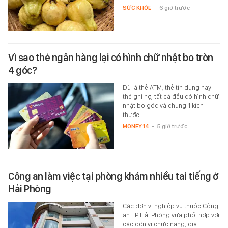
SỨC KHỎE
-
6 giờ trước
Vì sao thẻ ngân hàng lại có hình chữ nhật bo tròn
4 góc?
Dù là thẻ ATM, thẻ tín dụng hay
thẻ ghi nợ, tất cả đều có hình chữ
nhật bo góc và chung 1 kích
thước.
MONEY.14
-
5 giờ trước
Công an làm việc tại phòng khám nhiều tai tiếng ở
Hải Phòng
Các đơn vị nghiệp vụ thuộc Công
an TP Hải Phòng vừa phối hợp với
các đơn vị chức năng, địa