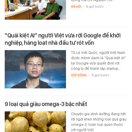
XÃ HỘI
-
6 giờ trước
"Quái kiệt AI" người Việt vừa rời Google để khởi
nghiệp, hàng loạt nhà đầu tư rót vốn
TS Lê Viết Quốc, người Việt Nam
được mệnh danh là “Quái kiệt AI”
tại Google vừa quyết định rời
công ty để thành lập startup…
ĐỜI SỐNG
-
6 giờ trước
9 loại quả giàu omega-3 bậc nhất
Chuyên gia dinh dưỡng đang hết
lời ngợi khen những loại quả giàu
omega-3, toàn loại quen thuộc
với người Việt.