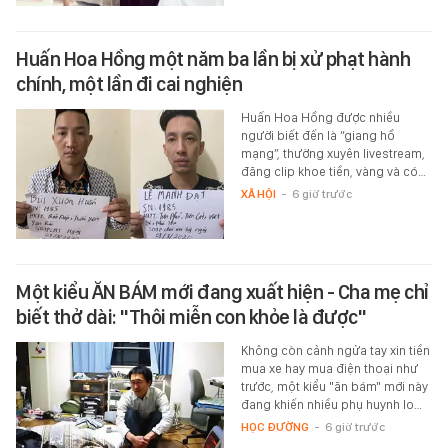
Huấn Hoa Hồng một năm ba lần bị xử phạt hành
chính, một lần đi cai nghiện
Huấn Hoa Hồng được nhiều
người biết đến là “giang hồ
mạng”, thường xuyên livestream,
đăng clip khoe tiền, vàng và có…
XÃ HỘI
-
6 giờ trước
Một kiểu ĂN BÁM mới đang xuất hiện - Cha mẹ chỉ
biết thở dài: "Thôi miễn con khỏe là được"
Không còn cảnh ngửa tay xin tiền
mua xe hay mua điện thoại như
trước, một kiểu "ăn bám" mới này
đang khiến nhiều phụ huynh lo…
HỌC ĐƯỜNG
-
6 giờ trước