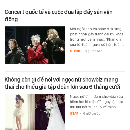
Concert quốc tế và cuộc đua lấp đầy sân vận
động
Một ngôi sao ca nhạc ở ta từng
phát ngôn gây tranh cãi khi khoe
trong một đêm nhạc: “Khán giả
của tôi toàn người có tiền, toàn…
MUSIK
-
6 giờ trước
Không còn gì để nói với ngọc nữ showbiz mang
thai cho thiếu gia tập đoàn lớn sau 6 tháng cưới
Ngọc nữ đình đám showbiz vừa
hiếm hoi lộ diện đã ngay lập tức
thu hút hết sự chú ý về mình.
STAR
-
6 giờ trước