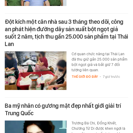
Đột kích một căn nhà sau 3 tháng theo dõi, công
an phát hiện đường dây sản xuất bột ngọt giả
suốt 2 năm, tịch thu gần 25.000 sản phẩm tại Thái
Lan
Cơ quan chức năng tại Thái Lan
đã thu giữ gần 25.000 sản phẩm
bột ngọt giả và bắt giữ 7 đối
tượng liên quan.
THẾ GIỚI ĐÓ ĐÂY
-
7 giờ trước
Ba mỹ nhân có gương mặt đẹp nhất giới giải trí
Trung Quốc
Trương Bá Chi, Đổng Khiết,
Chương Tử Di được khen ngợi là