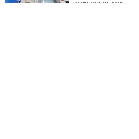
phương làm việc tại Phòng
khám…
XÃ HỘI
-
5 giờ trước
Giải mã những bức ảnh dưới phần mộ liệt sĩ
Những bức ảnh chân dung được
phát hiện trong các phần mộ liệt
sĩ chưa xác định danh tính tại hai
nghĩa trang ở Quảng Ngãi đang…
XÃ HỘI
-
5 giờ trước
Nữ cán bộ Thái Lan lên tiếng sau khi gây "bão
mạng" vì phong cách trang điểm rực rỡ trong
cuộc họp ngân sách
Một nữ cán bộ địa phương tại
tỉnh Yala (Thái Lan) bất ngờ trở