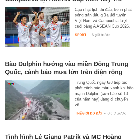
Cập nhật lịch thi đấu, kênh phát
sóng trận đấu giữa đội tuyển
Việt Nam và Campuchia lượt
cuối bảng A ASEAN Cup 2026.
SPORT
-
6 giờ trước
Bão Dolphin hướng vào miền Đông Trung
Quốc, cảnh báo mưa lớn trên diện rộng
Trung Quốc ngày 6/8 tiếp tục
phát cảnh báo màu xanh khi bão
mạnh Dolphin (cơn bão số 13
của năm nay) đang di chuyển
về…
THẾ GIỚI ĐÓ ĐÂY
-
6 giờ trước
Tình hình Lê Giang Patrik và MC Hoàng