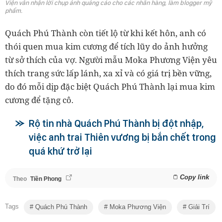
Viện vẫn nhận lời chụp ảnh quảng cáo cho các nhãn hàng, làm blogger mỹ
phẩm.
Quách Phú Thành còn tiết lộ từ khi kết hôn, anh có
thói quen mua kim cương để tích lũy do ảnh hưởng
từ sở thích của vợ. Người mẫu Moka Phương Viện yêu
thích trang sức lấp lánh, xa xỉ và có giá trị bền vững,
do đó mỗi dịp đặc biệt Quách Phú Thành lại mua kim
cương để tặng cô.
Rộ tin nhà Quách Phú Thành bị đột nhập,
việc anh trai Thiên vương bị bắn chết trong
quá khứ trở lại
Copy link
Theo
Tiền Phong
Tags
Quách Phú Thành
Moka Phương Viện
Giải Trí