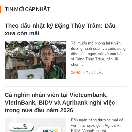
TIN MỚI CẬP NHẬT
Theo dấu nhật ký Đặng Thùy Trâm: Dấu
xưa còn mãi
Tôi muốn mô phỏng lại tuyến
đường hành quân và cuộc sống
đầy hiểm nguy, vất vả của bác
sĩ Đặng Thùy Trâm, nên đã
chọn…
XÃ HỘI
-
7 giờ trước
Cả nghìn nhân viên tại Vietcombank,
VietinBank, BIDV và Agribank nghỉ việc
trong nửa đầu năm 2026
Bốn ngân hàng thương mại có
vốn nhà nước gồm Agribank,
BIDV, VietinBank và