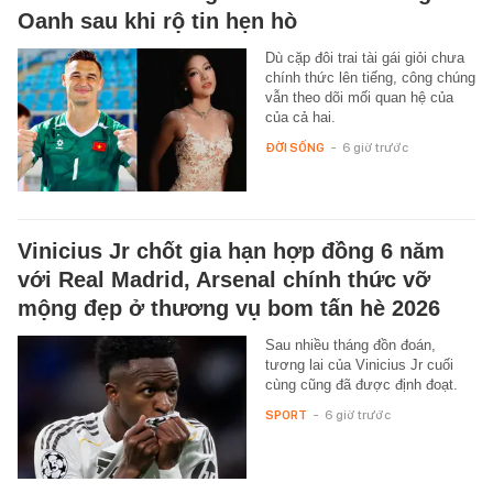
Oanh sau khi rộ tin hẹn hò
Dù cặp đôi trai tài gái giỏi chưa
chính thức lên tiếng, công chúng
vẫn theo dõi mối quan hệ của
của cả hai.
ĐỜI SỐNG
-
6 giờ trước
Vinicius Jr chốt gia hạn hợp đồng 6 năm
với Real Madrid, Arsenal chính thức vỡ
mộng đẹp ở thương vụ bom tấn hè 2026
Sau nhiều tháng đồn đoán,
tương lai của Vinicius Jr cuối
cùng cũng đã được định đoạt.
SPORT
-
6 giờ trước