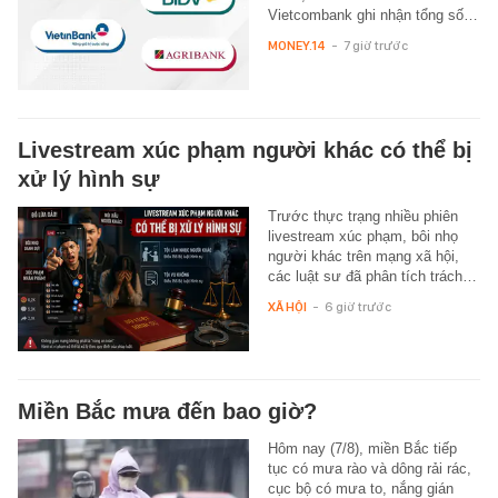
Vietcombank ghi nhận tổng số…
MONEY.14
-
7 giờ trước
Livestream xúc phạm người khác có thể bị
xử lý hình sự
Trước thực trạng nhiều phiên
livestream xúc phạm, bôi nhọ
người khác trên mạng xã hội,
các luật sư đã phân tích trách…
XÃ HỘI
-
6 giờ trước
Miền Bắc mưa đến bao giờ?
Hôm nay (7/8), miền Bắc tiếp
tục có mưa rào và dông rải rác,
cục bộ có mưa to, nắng gián