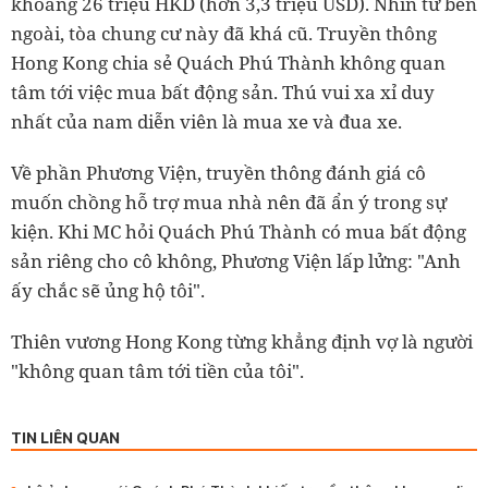
khoảng 26 triệu HKD (hơn 3,3 triệu USD). Nhìn từ bên
ngoài, tòa chung cư này đã khá cũ. Truyền thông
Hong Kong chia sẻ Quách Phú Thành không quan
tâm tới việc mua bất động sản. Thú vui xa xỉ duy
nhất của nam diễn viên là mua xe và đua xe.
Về phần Phương Viện, truyền thông đánh giá cô
muốn chồng hỗ trợ mua nhà nên đã ẩn ý trong sự
kiện. Khi MC hỏi Quách Phú Thành có mua bất động
sản riêng cho cô không, Phương Viện lấp lửng: "Anh
ấy chắc sẽ ủng hộ tôi".
Thiên vương Hong Kong từng khẳng định vợ là người
"không quan tâm tới tiền của tôi".
TIN LIÊN QUAN