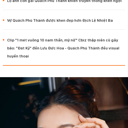
Lộ ảnh con gái Quách Phú Thành khiến truyền thông khen ngợi
Vợ Quách Phú Thành được khen đẹp hơn Địch Lệ Nhiệt Ba
Clip "1 mét vuông 10 nam thần, mỹ nữ" Cbiz thập niên cũ gây
bão: "Đát Kỷ" đến Lưu Đức Hoa - Quách Phú Thành đều visual
huyền thoại