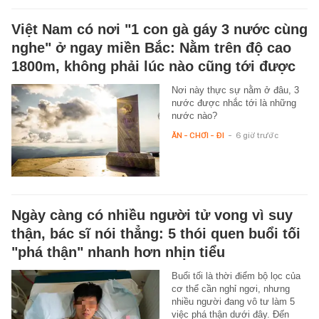
Việt Nam có nơi "1 con gà gáy 3 nước cùng
nghe" ở ngay miền Bắc: Nằm trên độ cao
1800m, không phải lúc nào cũng tới được
Nơi này thực sự nằm ở đâu, 3
nước được nhắc tới là những
nước nào?
ĂN - CHƠI - ĐI
-
6 giờ trước
Ngày càng có nhiều người tử vong vì suy
thận, bác sĩ nói thẳng: 5 thói quen buổi tối
"phá thận" nhanh hơn nhịn tiểu
Buổi tối là thời điểm bộ lọc của
cơ thể cần nghỉ ngơi, nhưng
nhiều người đang vô tư làm 5
việc phá thận dưới đây. Đến