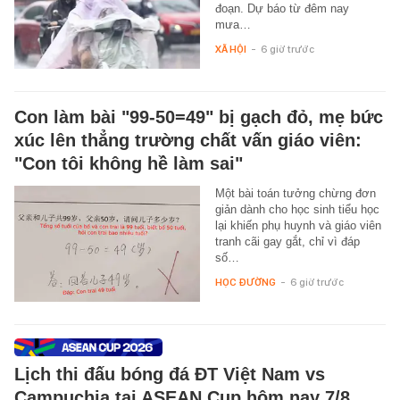
đoạn. Dự báo từ đêm nay
mưa…
XÃ HỘI
-
6 giờ trước
Con làm bài "99-50=49" bị gạch đỏ, mẹ bức
xúc lên thẳng trường chất vấn giáo viên:
"Con tôi không hề làm sai"
Một bài toán tưởng chừng đơn
giản dành cho học sinh tiểu học
lại khiến phụ huynh và giáo viên
tranh cãi gay gắt, chỉ vì đáp
số…
HỌC ĐƯỜNG
-
6 giờ trước
Lịch thi đấu bóng đá ĐT Việt Nam vs
Campuchia tại ASEAN Cup hôm nay 7/8