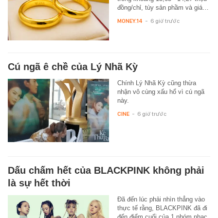
đồng/chỉ, tùy sản phầm và giá…
MONEY.14
-
6 giờ trước
Cú ngã ê chề của Lý Nhã Kỳ
Chính Lý Nhã Kỳ cũng thừa
nhận vô cùng xấu hổ vì cú ngã
này.
CINE
-
6 giờ trước
Dấu chấm hết của BLACKPINK không phải
là sự hết thời
Đã đến lúc phải nhìn thẳng vào
thực tế rằng, BLACKPINK đã đi
đến điểm cuối của 1 nhóm nhạc.