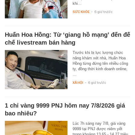
khi…
SỨC KHỎE
-
6 giờ trước
Huấn Hoa Hồng: Từ ‘giang hồ mạng’ đến đế
chế livestream bán hàng
Trước khi bị lực lượng chức
năng khám xét nhà, Huấn Hoa
Hồng từng đứng tên nhiều công
ty, đồng thời kinh doanh online,
…
XÃ HỘI
-
6 giờ trước
1 chỉ vàng 9999 PNJ hôm nay 7/8/2026 giá
bao nhiêu?
Lúc 7h sáng nay 7/8, giá vàng
9999 tại PNJ được niêm yết
trong khoảng 13,65 - 14,27 triệu