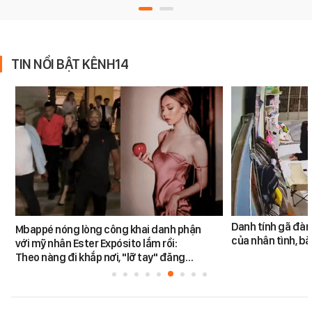
TIN NỔI BẬT KÊNH14
Danh tính gã đàn
Mbappé nóng lòng công khai danh phận
của nhân tình, b
với mỹ nhân Ester Expósito lắm rồi:
Theo nàng đi khắp nơi, "lỡ tay" đăng…