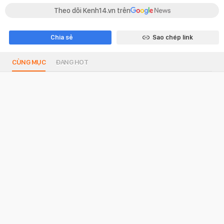
Theo dõi Kenh14.vn trên
Chia sẻ
Sao chép link
CÙNG MỤC
ĐANG HOT