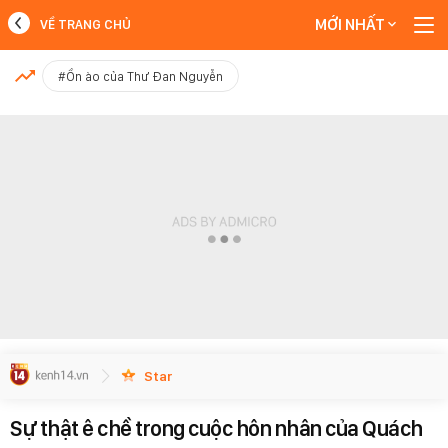
MỚI NHẤT
VỀ TRANG CHỦ
MỚI NHẤT
#Ồn ào của Thư Đan Nguyễn
Xem thêm
Star
Sự thật ê chề trong cuộc hôn nhân của Quách