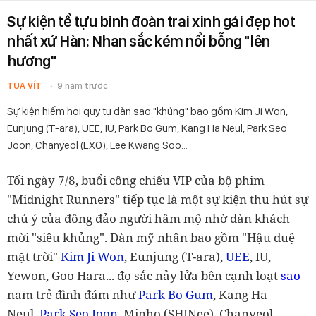
Sự kiện tề tựu binh đoàn trai xinh gái đẹp hot
nhất xứ Hàn: Nhan sắc kém nổi bỗng "lên
hương"
TUA VÍT
9 năm trước
Sự kiện hiếm hoi quy tụ dàn sao "khủng" bao gồm Kim Ji Won,
Eunjung (T-ara), UEE, IU, Park Bo Gum, Kang Ha Neul, Park Seo
Joon, Chanyeol (EXO), Lee Kwang Soo...
Tối ngày 7/8, buổi công chiếu VIP của bộ phim
"Midnight Runners" tiếp tục là một sự kiện thu hút sự
chú ý của đông đảo người hâm mộ nhờ dàn khách
mời "siêu khủng". Dàn mỹ nhân bao gồm "Hậu duệ
mặt trời"
Kim Ji Won
, Eunjung (T-ara),
UEE
, IU,
Yewon, Goo Hara... đọ sắc nảy lửa bên cạnh loạt
sao
nam trẻ đình đám như
Park Bo Gum
, Kang Ha
Neul,
Park Seo Joon
, Minho (SHINee), Chanyeol