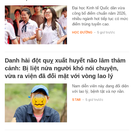
Đại học Kinh tế Quốc dân vừa
công bố điểm chuẩn năm 2026,
nhiều ngành hot tiếp tục có mức
điểm trúng tuyển cao.
HỌC ĐƯỜNG
-
5 giờ trước
Danh hài đột quỵ xuất huyết não lâm thảm
cảnh: Bị liệt nửa người khó nói chuyện,
vừa ra viện đã đối mặt với vòng lao lý
Nam diễn viên này đang đối diện
với lao lý, bệnh tật và nợ nần.
STAR
-
5 giờ trước