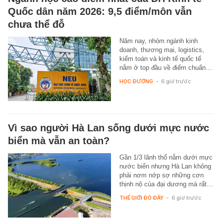
Quốc dân năm 2026: 9,5 điểm/môn vẫn
chưa thể đỗ
Năm nay, nhóm ngành kinh
doanh, thương mại, logistics,
kiểm toán và kinh tế quốc tế
nằm ở top đầu về điểm chuẩn…
HỌC ĐƯỜNG
-
6 giờ trước
Vì sao người Hà Lan sống dưới mực nước
biển mà vẫn an toàn?
Gần 1/3 lãnh thổ nằm dưới mực
nước biển nhưng Hà Lan không
phải nơm nớp sợ những cơn
thịnh nộ của đại dương mà rất…
THẾ GIỚI ĐÓ ĐÂY
-
6 giờ trước