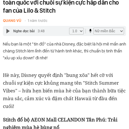
toàn quốc với chuỗi sự kiện cực hấp dẫn cho
fan của Lilo & Stitch
QUANG VŨ
1 năm trước
Nghe đọc bài
3:48
Nếu bạn là một "tín đồ" của nhà Disney, đặc biệt là hội mê mẩn anh
chàng Stitch lém lỉnh đến từ hành tinh khác, thì chuẩn bị tinh thần
"xỉu up xỉu down" đi nhé!
Hè này, Disney quyết định "bung xõa" hết cỡ với
chuỗi sự kiện cực khủng mang tên "Stitch Summer
Vibes" – hứa hẹn biến mùa hè của bạn thành bữa tiệc
màu sắc, cảm xúc và đậm chất Hawaii từ đầu đến
cuối!
Stitch đổ bộ AEON Mall CELANDON Tân Phú: Trải
nghiệm mùa hè bùng nổ