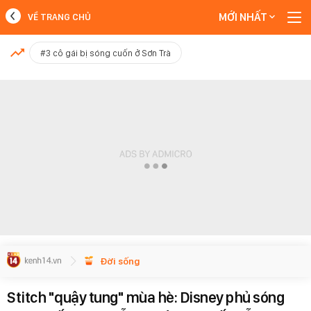
MỚI NHẤT
VỀ TRANG CHỦ
MỚI NHẤT
#3 cô gái bị sóng cuốn ở Sơn Trà
Xem thêm
Đời sống
Stitch "quậy tung" mùa hè: Disney phủ sóng