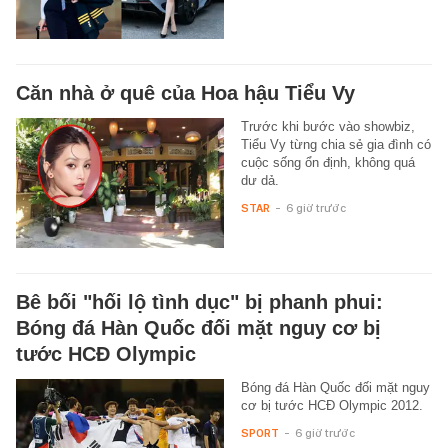
Căn nhà ở quê của Hoa hậu Tiểu Vy
Trước khi bước vào showbiz,
Tiểu Vy từng chia sẻ gia đình có
cuộc sống ổn định, không quá
dư dả.
STAR
-
6 giờ trước
Bê bối "hối lộ tình dục" bị phanh phui:
Bóng đá Hàn Quốc đối mặt nguy cơ bị
tước HCĐ Olympic
Bóng đá Hàn Quốc đối mặt nguy
cơ bị tước HCĐ Olympic 2012.
SPORT
-
6 giờ trước