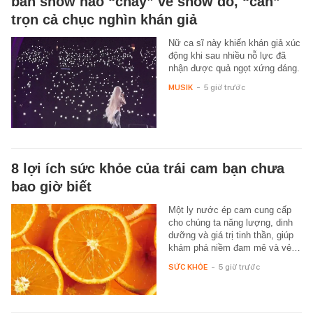
bán show nào “cháy” vé show đó, “cân”
trọn cả chục nghìn khán giả
Nữ ca sĩ này khiến khán giả xúc
động khi sau nhiều nỗ lực đã
nhận được quả ngọt xứng đáng.
MUSIK
-
5 giờ trước
8 lợi ích sức khỏe của trái cam bạn chưa
bao giờ biết
Một ly nước ép cam cung cấp
cho chúng ta năng lượng, dinh
dưỡng và giá trị tinh thần, giúp
khám phá niềm đam mê và vẻ…
SỨC KHỎE
-
5 giờ trước