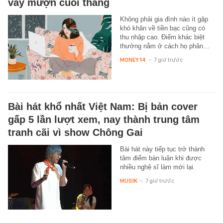
vay mượn cuối tháng
Không phải gia đình nào ít gặp
khó khăn về tiền bạc cũng có
thu nhập cao. Điểm khác biệt
thường nằm ở cách họ phân…
MONEY.14
-
7 giờ trước
Bài hát khổ nhất Việt Nam: Bị bản cover
gấp 5 lần lượt xem, nay thành trung tâm
tranh cãi vì show Chông Gai
Bài hát này tiếp tục trở thành
tâm điểm bàn luận khi được
nhiều nghệ sĩ làm mới lại.
MUSIK
-
7 giờ trước