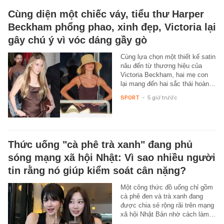
Cùng diện một chiếc váy, tiểu thư Harper
Beckham phổng phao, xinh đẹp, Victoria lại
gây chú ý vì vóc dáng gầy gò
Cùng lựa chọn một thiết kế satin
nâu đến từ thương hiệu của
Victoria Beckham, hai mẹ con
lại mang đến hai sắc thái hoàn…
SPORT
-
5 giờ trước
Thức uống "cà phê trà xanh" đang phủ
sóng mạng xã hội Nhật: Vì sao nhiều người
tin rằng nó giúp kiểm soát cân nặng?
Một công thức đồ uống chỉ gồm
cà phê đen và trà xanh đang
được chia sẻ rộng rãi trên mạng
xã hội Nhật Bản nhờ cách làm…