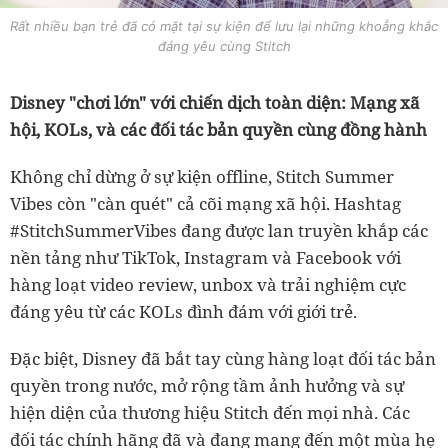
Rất nhiều bạn trẻ đã có mặt tại sự kiện để lưu lại những khoẳng khắc
đáng yêu cùng Stitch
Disney "chơi lớn" với chiến dịch toàn diện: Mạng xã
hội, KOLs, và các đối tác bản quyền cùng đồng hành
Không chỉ dừng ở sự kiện offline, Stitch Summer
Vibes còn "càn quét" cả cõi mạng xã hội. Hashtag
#StitchSummerVibes đang được lan truyền khắp các
nền tảng như TikTok, Instagram và Facebook với
hàng loạt video review, unbox và trải nghiệm cực
đáng yêu từ các KOLs đình đám với giới trẻ.
Đặc biệt, Disney đã bắt tay cùng hàng loạt đối tác bản
quyền trong nước, mở rộng tầm ảnh hưởng và sự
hiện diện của thương hiệu Stitch đến mọi nhà. Các
đối tác chính hãng đã và đang mang đến một mùa hẹ