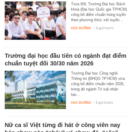
Trưa 9/8, Trường Đại học Bách
khoa (Đại học Quốc gia TPHCM)
công bố điểm chuẩn trúng tuyển
theo phương thức xét tuyển…
HỌC ĐƯỜNG
-
6 giờ trước
Trường đại học đầu tiên có ngành đạt điểm
chuẩn tuyệt đối 30/30 năm 2026
Trường Đại học Công nghệ
Thông tin (ĐHQG TP.HCM) vừa
công bố điểm chuẩn năm 2026,
trong đó ngành Trí tuệ nhân
tạo…
HỌC ĐƯỜNG
-
5 giờ trước
Nữ ca sĩ Việt từng đi hát ở công viên nay