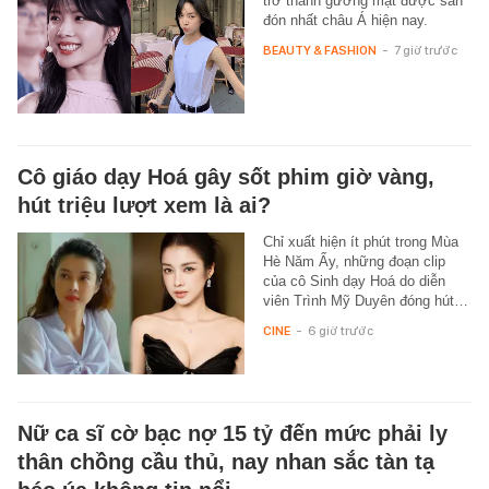
trở thành gương mặt được săn
đón nhất châu Á hiện nay.
BEAUTY & FASHION
-
7 giờ trước
Cô giáo dạy Hoá gây sốt phim giờ vàng,
hút triệu lượt xem là ai?
Chỉ xuất hiện ít phút trong Mùa
Hè Năm Ấy, những đoạn clip
của cô Sinh dạy Hoá do diễn
viên Trình Mỹ Duyên đóng hút…
CINE
-
6 giờ trước
Nữ ca sĩ cờ bạc nợ 15 tỷ đến mức phải ly
thân chồng cầu thủ, nay nhan sắc tàn tạ