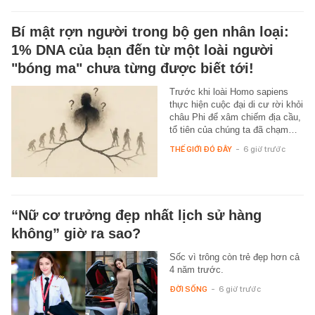
Bí mật rợn người trong bộ gen nhân loại:
1% DNA của bạn đến từ một loài người
"bóng ma" chưa từng được biết tới!
Trước khi loài Homo sapiens
thực hiện cuộc đại di cư rời khỏi
châu Phi để xâm chiếm địa cầu,
tổ tiên của chúng ta đã chạm…
THẾ GIỚI ĐÓ ĐÂY
-
6 giờ trước
“Nữ cơ trưởng đẹp nhất lịch sử hàng
không” giờ ra sao?
Sốc vì trông còn trẻ đẹp hơn cả
4 năm trước.
ĐỜI SỐNG
-
6 giờ trước