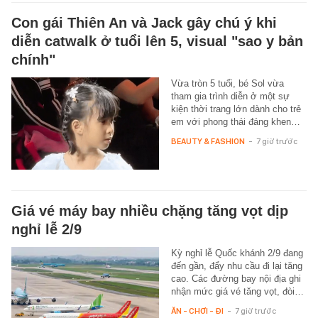
Con gái Thiên An và Jack gây chú ý khi
diễn catwalk ở tuổi lên 5, visual "sao y bản
chính"
Vừa tròn 5 tuổi, bé Sol vừa
tham gia trình diễn ở một sự
kiện thời trang lớn dành cho trẻ
em với phong thái đáng khen…
BEAUTY & FASHION
-
7 giờ trước
Giá vé máy bay nhiều chặng tăng vọt dịp
nghỉ lễ 2/9
Kỳ nghỉ lễ Quốc khánh 2/9 đang
đến gần, đẩy nhu cầu đi lại tăng
cao. Các đường bay nội địa ghi
nhận mức giá vé tăng vọt, đòi…
ĂN - CHƠI - ĐI
-
7 giờ trước