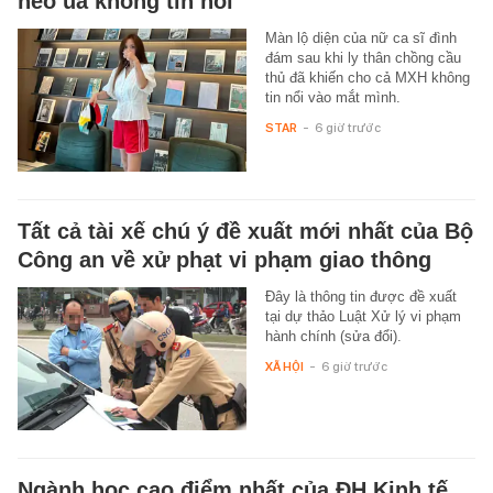
héo úa không tin nổi
Màn lộ diện của nữ ca sĩ đình
đám sau khi ly thân chồng cầu
thủ đã khiến cho cả MXH không
tin nổi vào mắt mình.
STAR
-
6 giờ trước
Tất cả tài xế chú ý đề xuất mới nhất của Bộ
Công an về xử phạt vi phạm giao thông
Đây là thông tin được đề xuất
tại dự thảo Luật Xử lý vi phạm
hành chính (sửa đổi).
XÃ HỘI
-
6 giờ trước
Ngành học cao điểm nhất của ĐH Kinh tế