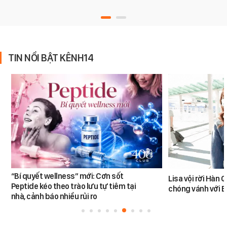
TIN NỔI BẬT KÊNH14
“Bí quyết wellness” mới: Cơn sốt
Lisa vội rời Hàn 
Peptide kéo theo trào lưu tự tiêm tại
chóng vánh với 
nhà, cảnh báo nhiều rủi ro