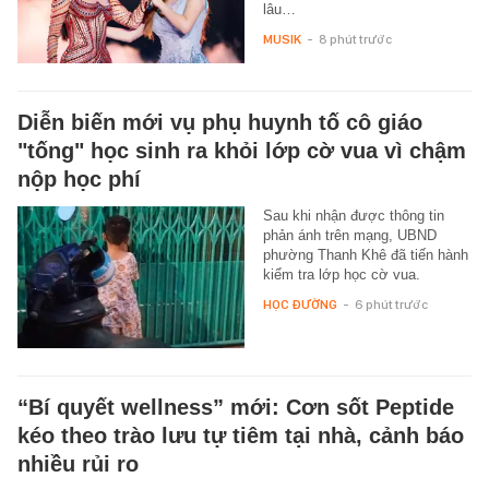
lâu…
MUSIK
-
8 phút trước
Diễn biến mới vụ phụ huynh tố cô giáo
"tống" học sinh ra khỏi lớp cờ vua vì chậm
nộp học phí
Sau khi nhận được thông tin
phản ánh trên mạng, UBND
phường Thanh Khê đã tiến hành
kiểm tra lớp học cờ vua.
HỌC ĐƯỜNG
-
6 phút trước
“Bí quyết wellness” mới: Cơn sốt Peptide
kéo theo trào lưu tự tiêm tại nhà, cảnh báo
nhiều rủi ro