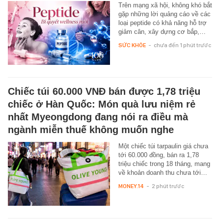
Trên mạng xã hội, không khó bắt
gặp những lời quảng cáo về các
loại peptide có khả năng hỗ trợ
giảm cân, xây dựng cơ bắp,…
SỨC KHỎE
-
chưa đến 1 phút trước
Chiếc túi 60.000 VNĐ bán được 1,78 triệu
chiếc ở Hàn Quốc: Món quà lưu niệm rẻ
nhất Myeongdong đang nói ra điều mà
ngành miễn thuế không muốn nghe
Một chiếc túi tarpaulin giá chưa
tới 60.000 đồng, bán ra 1,78
triệu chiếc trong 18 tháng, mang
về khoản doanh thu chưa tới…
MONEY.14
-
2 phút trước