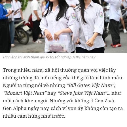
Hình ảnh thí sinh tham gia kỳ thi tốt nghiệp THPT năm nay
Trong nhiều năm, xã hội thường quen với việc lấy
những tượng đài nổi tiếng của thế giới làm hình mẫu.
Người ta từng nói về những
“Bill Gates Việt Nam”,
“Mozart Việt Nam”
hay
“Steve Jobs Việt Nam”...
như
một cách khen ngợi. Nhưng với không ít Gen Z và
Gen Alpha ngày nay, cách ví von ấy không còn tạo ra
nhiều cảm hứng như trước.