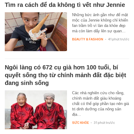
Tìm ra cách để da không tì vết như Jennie
Những bức ảnh gần như để mặt
mộc của Jennie không chỉ khiến
fan trầm trồ vì làn da khỏe đẹp
mà còn làm dấy lên sự quan…
BEAUTY & FASHION
-
41 phút trước
Ngôi làng có 672 cụ già hơn 100 tuổi, bí
quyết sống thọ từ chính mảnh đất đặc biệt
đang sinh sống
Các nhà nghiên cứu cho rằng,
chính mảnh đất giàu khoáng
chất có thể góp phần tạo nên giá
trị dinh dưỡng của nông sản
địa…
SỨC KHỎE
-
31 phút trước