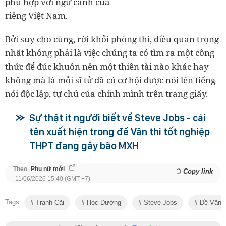
phù hợp với ngữ cảnh của
riêng Việt Nam.
Bởi suy cho cùng, rời khỏi phòng thi, điều quan trọng
nhất không phải là việc chúng ta có tìm ra một công
thức để đúc khuôn nên một thiên tài nào khác hay
không mà là mỗi sĩ tử đã có cơ hội được nói lên tiếng
nói độc lập, tự chủ của chính mình trên trang giấy.
Sự thật ít người biết về Steve Jobs - cái
tên xuất hiện trong đề Văn thi tốt nghiệp
THPT đang gây bão MXH
Theo
Phụ nữ mới
Copy link
11/06/2026 15:40 (GMT +7)
Tags
Tranh Cãi
Học Đường
Steve Jobs
Đề Văn T