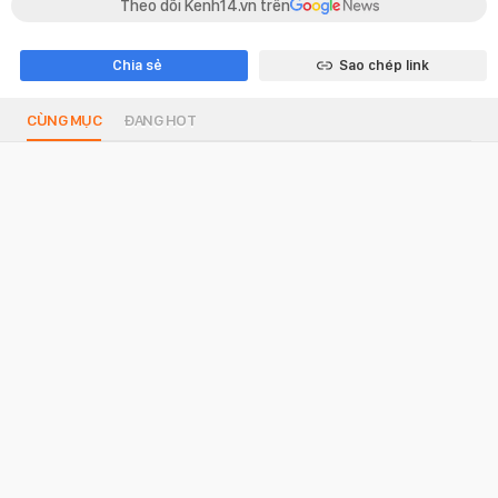
Theo dõi Kenh14.vn trên
Chia sẻ
Sao chép link
CÙNG MỤC
ĐANG HOT