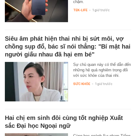
chậm.
TEK-LIFE
-
1 giờ trước
Siêu âm phát hiện thai nhi bị sứt môi, vợ
chồng sụp đổ, bác sĩ nói thẳng: "Bí mật hai
người giấu nhau đã hại em bé"
Sự chủ quan này có thể dẫn đến
những hệ quả nghiêm trọng đối
với sức khỏe của thai nhi.
SỨC KHỎE
-
1 giờ trước
Hai chị em sinh đôi cùng tốt nghiệp Xuất
sắc Đại học Ngoại ngữ
Cùng học ngành Sư phạm Tiếng