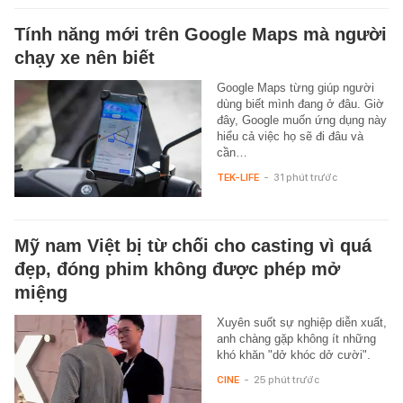
Tính năng mới trên Google Maps mà người
chạy xe nên biết
Google Maps từng giúp người
dùng biết mình đang ở đâu. Giờ
đây, Google muốn ứng dụng này
hiểu cả việc họ sẽ đi đâu và
cần…
TEK-LIFE
-
31 phút trước
Mỹ nam Việt bị từ chối cho casting vì quá
đẹp, đóng phim không được phép mở
miệng
Xuyên suốt sự nghiệp diễn xuất,
anh chàng gặp không ít những
khó khăn "dở khóc dở cười".
CINE
-
25 phút trước