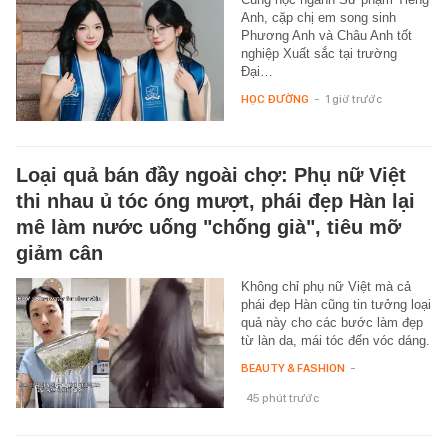
Anh, cặp chị em song sinh
Phương Anh và Châu Anh tốt
nghiệp Xuất sắc tại trường
Đại…
HỌC ĐƯỜNG
-
1 giờ trước
Loại quả bán đầy ngoài chợ: Phụ nữ Việt
thi nhau ủ tóc óng mượt, phái đẹp Hàn lại
mê làm nước uống "chống già", tiêu mỡ
giảm cân
Không chỉ phụ nữ Việt mà cả
phái đẹp Hàn cũng tin tưởng loại
quả này cho các bước làm đẹp
từ làn da, mái tóc đến vóc dáng.
BEAUTY & FASHION
-
45 phút trước