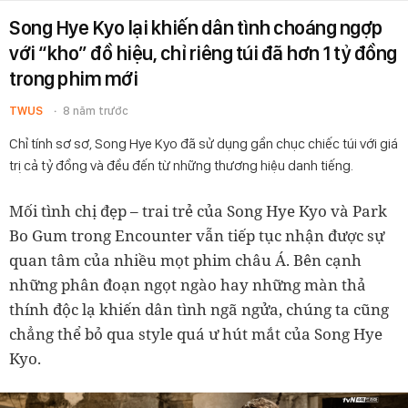
Song Hye Kyo lại khiến dân tình choáng ngợp
với “kho” đồ hiệu, chỉ riêng túi đã hơn 1 tỷ đồng
trong phim mới
TWUS
8 năm trước
Chỉ tính sơ sơ, Song Hye Kyo đã sử dụng gần chục chiếc túi với giá
trị cả tỷ đồng và đều đến từ những thương hiệu danh tiếng.
Mối tình chị đẹp – trai trẻ của Song Hye Kyo và Park
Bo Gum trong Encounter vẫn tiếp tục nhận được sự
quan tâm của nhiều mọt phim châu Á. Bên cạnh
những phân đoạn ngọt ngào hay những màn thả
thính độc lạ khiến dân tình ngã ngửa, chúng ta cũng
chẳng thể bỏ qua style quá ư hút mắt của Song Hye
Kyo.