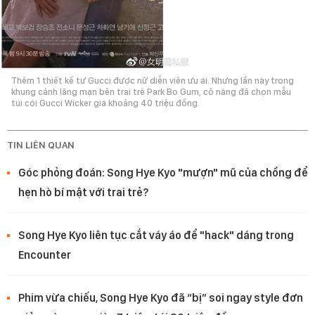
Thêm 1 thiết kế từ Gucci được nữ diễn viên ưu ái. Nhưng lần này trong
khung cảnh lãng mạn bên trai trẻ Park Bo Gum, cô nàng đã chọn mẫu
túi cói Gucci Wicker giá khoảng 40 triệu đồng.
TIN LIÊN QUAN
Góc phỏng đoán: Song Hye Kyo "mượn" mũ của chồng để
hẹn hò bí mật với trai trẻ?
Song Hye Kyo liên tục cắt váy áo để "hack" dáng trong
Encounter
Phim vừa chiếu, Song Hye Kyo đã “bị” soi ngay style đơn