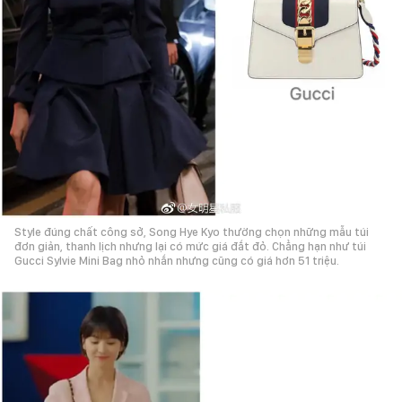
Style đúng chất công sở, Song Hye Kyo thường chọn những mẫu túi
đơn giản, thanh lịch nhưng lại có mức giá đắt đỏ. Chẳng hạn như túi
Gucci Sylvie Mini Bag nhỏ nhắn nhưng cũng có giá hơn 51 triệu.