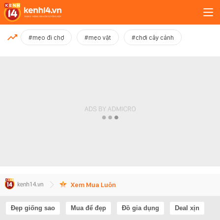
MỚI NHẤT
#mẹo đi chợ
#mẹo vặt
#chơi cây cảnh
Xem thêm
Xem Mua Luôn
Đẹp giống sao
Mua để đẹp
Đồ gia dụng
Deal xịn