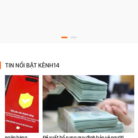
TIN NỔI BẬT KÊNH14
ản ngân hàng
Đề xuất bổ sung quy định bảo vệ người