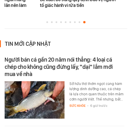
i dân nên làm
tố giác hành vi rửa tiền
TIN MỚI CẬP NHẬT
Người bán cá gần 20 năm nói thẳng: 4 loại cá
chép cho không cũng đừng lấy, "dại" lắm mới
mua về nhà
Sở hữu thịt thơm ngọt cùng hàm
lượng dinh dưỡng cao, cá chép
là lựa chọn quen thuộc trên mâm
cơm người Việt. Thế nhưng, bất…
SỨC KHỎE
-
6 giờ trước