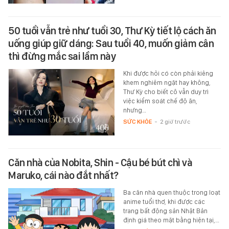
50 tuổi vẫn trẻ như tuổi 30, Thư Kỳ tiết lộ cách ăn
uống giúp giữ dáng: Sau tuổi 40, muốn giảm cân
thì đừng mắc sai lầm này
Khi được hỏi có còn phải kiêng
khem nghiêm ngặt hay không,
Thư Kỳ cho biết cô vẫn duy trì
việc kiểm soát chế độ ăn,
nhưng…
SỨC KHỎE
-
2 giờ trước
Căn nhà của Nobita, Shin - Cậu bé bút chì và
Maruko, cái nào đắt nhất?
Ba căn nhà quen thuộc trong loạt
anime tuổi thơ, khi được các
trang bất động sản Nhật Bản
định giá theo mặt bằng hiện tại,…