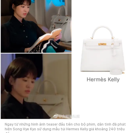
Ngay từ những hình ảnh teaser đầu tiên cho bộ phim, dân tình đã phát
hiện Song Hye Kyo sử dụng mẫu túi Hermes Kelly giá khoảng 240 triệu