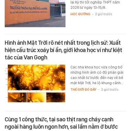
lại Kỳ thi tốt nghiệp THPT năm
2026 từ ngày 13-15/8.
HỌC ĐƯỜNG
-
2 giờ trước
Hình ảnh Mặt Trời rõ nét nhất trong lịch sử: Xuất
hiện cấu trúc xoáy bí ẩn, giới khoa học ví như kiệt
tác của Van Gogh
Các nhà khoa học vừa công bố
những hình ảnh có độ phân giải
cao nhất từ trước đến nay về bề
mặt Mặt Trời, hé lộ khung cảnh…
THẾ GIỚI ĐÓ ĐÂY
-
2 giờ trước
Cùng 1 công thức, tại sao thịt rang cháy cạnh
ngoài hàng luôn ngon hơn, sai lầm nằm ở bước