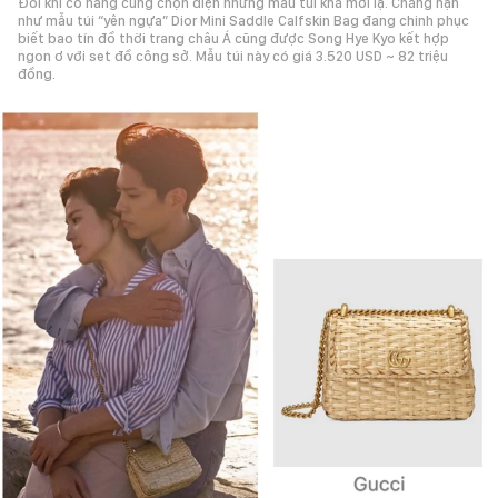
Đôi khi cô nàng cũng chọn diện những mẫu túi khá mới lạ. Chẳng hạn
như mẫu túi “yên ngựa” Dior Mini Saddle Calfskin Bag đang chinh phục
biết bao tín đồ thời trang châu Á cũng được Song Hye Kyo kết hợp
ngon ơ với set đồ công sở. Mẫu túi này có giá 3.520 USD ~ 82 triệu
đồng.