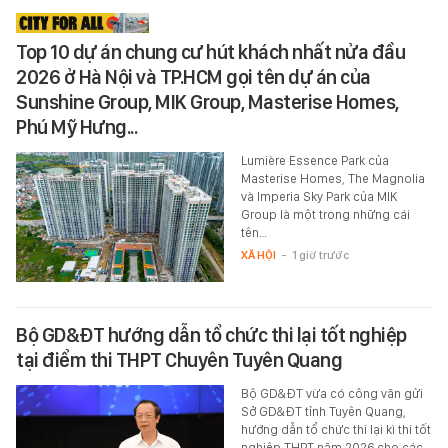
Top 10 dự án chung cư hút khách nhất nửa đầu
2026 ở Hà Nội và TP.HCM gọi tên dự án của
Sunshine Group, MIK Group, Masterise Homes,
Phú Mỹ Hưng...
Lumière Essence Park của
Masterise Homes, The Magnolia
và Imperia Sky Park của MIK
Group là một trong những cái
tên…
XÃ HỘI
-
1 giờ trước
Bộ GD&ĐT hướng dẫn tổ chức thi lại tốt nghiệp
tại điểm thi THPT Chuyên Tuyên Quang
Bộ GD&ĐT vừa có công văn gửi
Sở GD&ĐT tỉnh Tuyên Quang,
hướng dẫn tổ chức thi lại kì thi tốt
nghiệp THPT năm 2026 cho các…