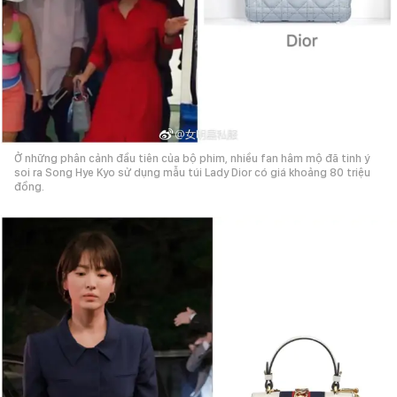
Ở những phân cảnh đầu tiên của bộ phim, nhiều fan hâm mộ đã tinh ý
soi ra Song Hye Kyo sử dụng mẫu túi Lady Dior có giá khoảng 80 triệu
đồng.