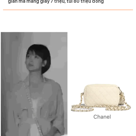
giản mà mang giày 7 triệu, túi 80 triệu đồng