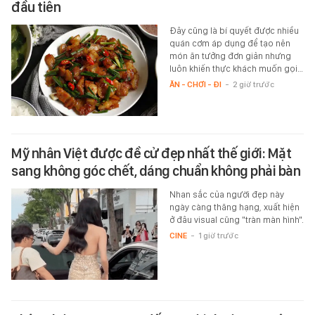
đầu tiên
Đây cũng là bí quyết được nhiều
quán cơm áp dụng để tạo nên
món ăn tưởng đơn giản nhưng
luôn khiến thực khách muốn gọi…
ĂN - CHƠI - ĐI
-
2 giờ trước
Mỹ nhân Việt được đề cử đẹp nhất thế giới: Mặt
sang không góc chết, dáng chuẩn không phải bàn
Nhan sắc của người đẹp này
ngày càng thăng hạng, xuất hiện
ở đâu visual cũng "tràn màn hình".
CINE
-
1 giờ trước