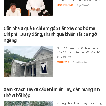
HỌC ĐƯỜNG
-
1 giờ trước
Căn nhà ở quê 6 chị em góp tiền xây cho bố mẹ:
Chi phí 1,08 tỷ đồng, thành quả khiến tất cả ngỡ
ngàng
Suốt 10 năm qua, 6 chị em nhà
này đều tiết kiệm tiền để xây nhà
cho bố mẹ.
MONEY.14
-
1 giờ trước
Xem khách Tây đi cầu khỉ miền Tây, dân mạng nín
thở vì hồi hộp
Không chỉ vị khách Tây thận trọng