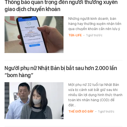
Thông báo quan trọng đến người thường xuyên
giao dịch chuyển khoản
Những người kinh doanh, bán
hàng hay thường xuyên nhận tiền
qua chuyển khoản cần nên lưu ý.
TEK-LIFE
-
1 giờ trước
Người phụ nữ Nhật Bản bị bắt sau hơn 2.000 lần
“bom hàng”
Một phụ nữ 32 tuổi tại Nhật Bản
vừa bị cảnh sát bắt giữ sau khi
nhiều lần lợi dụng hình thức thanh
toán khi nhận hàng (COD) để
đặt…
THẾ GIỚI ĐÓ ĐÂY
-
1 giờ trước