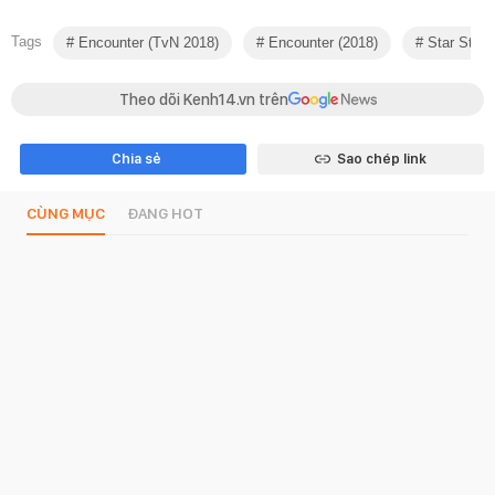
Tags
Encounter (tvN 2018)
Encounter (2018)
Star Style
Theo dõi Kenh14.vn trên
Chia sẻ
Sao chép link
CÙNG MỤC
ĐANG HOT