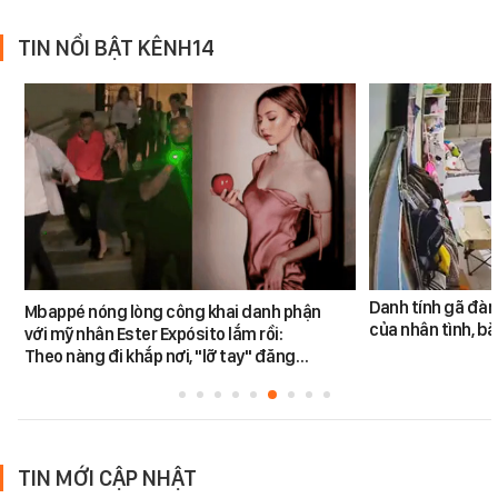
TIN NỔI BẬT KÊNH14
Danh tính gã đàn
Mbappé nóng lòng công khai danh phận
của nhân tình, b
với mỹ nhân Ester Expósito lắm rồi:
Theo nàng đi khắp nơi, "lỡ tay" đăng…
TIN MỚI CẬP NHẬT