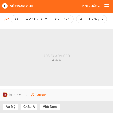
VỀ TRANG CHỦ
MỚI NHẤT
MỚI NHẤT
#Anh Trai Vượt Ngàn Chông Gai mùa 2
#Tinh Hà Say Hi
Xem thêm
Musik
Âu Mỹ
Châu Á
Việt Nam