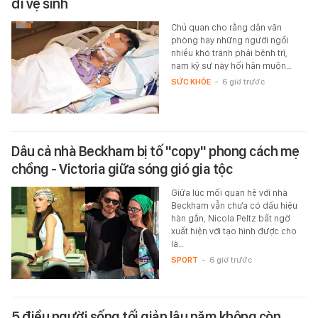
đi vệ sinh
Chủ quan cho rằng dân văn
phòng hay những người ngồi
nhiều khó tránh phải bệnh trĩ,
nam kỹ sư này hối hận muộn…
SỨC KHỎE
-
6 giờ trước
Dâu cả nhà Beckham bị tố "copy" phong cách mẹ
chồng - Victoria giữa sóng gió gia tộc
Giữa lúc mối quan hệ với nhà
Beckham vẫn chưa có dấu hiệu
hàn gắn, Nicola Peltz bất ngờ
xuất hiện với tạo hình được cho
là…
SPORT
-
6 giờ trước
5 điều người sống tối giản lâu năm không còn