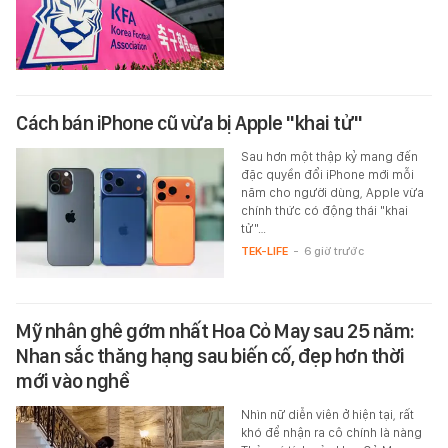
Cách bán iPhone cũ vừa bị Apple "khai tử"
Sau hơn một thập kỷ mang đến
đặc quyền đổi iPhone mới mỗi
năm cho người dùng, Apple vừa
chính thức có động thái "khai
tử"…
TEK-LIFE
-
6 giờ trước
Mỹ nhân ghê gớm nhất Hoa Cỏ May sau 25 năm:
Nhan sắc thăng hạng sau biến cố, đẹp hơn thời
mới vào nghề
Nhìn nữ diễn viên ở hiện tại, rất
khó để nhận ra cô chính là nàng