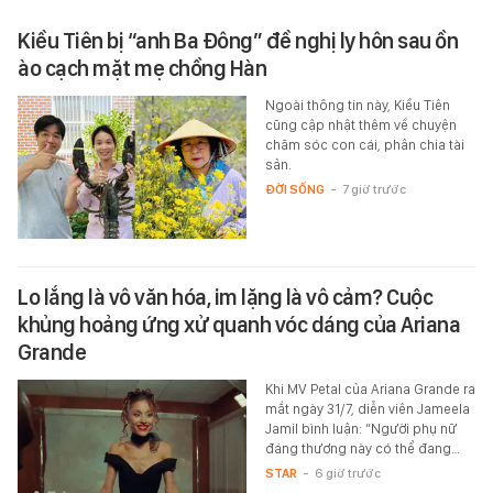
Kiều Tiên bị “anh Ba Đông” đề nghị ly hôn sau ồn
ào cạch mặt mẹ chồng Hàn
Ngoài thông tin này, Kiều Tiên
cũng cập nhật thêm về chuyện
chăm sóc con cái, phân chia tài
sản.
ĐỜI SỐNG
-
7 giờ trước
Lo lắng là vô văn hóa, im lặng là vô cảm? Cuộc
khủng hoảng ứng xử quanh vóc dáng của Ariana
Grande
Khi MV Petal của Ariana Grande ra
mắt ngày 31/7, diễn viên Jameela
Jamil bình luận: “Người phụ nữ
đáng thương này có thể đang…
STAR
-
6 giờ trước