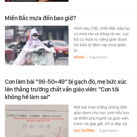
Miền Bắc mưa đến bao giờ?
Hôm nay (7/8), miền Bắc tiếp tục
có mưa rào và dông rải rác, cục
bộ có mưa to, nắng gián đoạn.
Dự báo từ đêm nay mưa giảm,
từ…
XÃ HỘI
-
6 giờ trước
Con làm bài "99-50=49" bị gạch đỏ, mẹ bức xúc
lên thẳng trường chất vấn giáo viên: "Con tôi
không hề làm sai"
Một bài toán tưởng chừng đơn
giản dành cho học sinh tiểu học
lại khiến phụ huynh và giáo viên
tranh cãi gay gắt, chỉ vì đáp số…
HỌC ĐƯỜNG
-
6 giờ trước