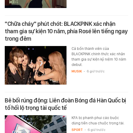
"Chữa cháy" phút chót: BLACKPINK xác nhận
tham gia sự kiện 10 năm, phía Rosé lên tiếng ngay
trong đêm
Cả bốn thành viên của
BLACKPINK chính thức xác nhận
tham gia sự kiện kỷ niệm 10 năm
debut.
MUSIK
-
6 giờ trước
Bê bối rúng động: Liên đoàn Bóng đá Hàn Quốc bị
tố hối lộ trọng tài quốc tế
KFA bị phanh phui cáo buộc
dùng tiền chua chuộc trọng tài.
SPORT
-
6 giờ trước