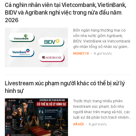
Cả nghìn nhân viên tại Vietcombank, VietinBank,
BIDV và Agribank nghỉ việc trong nửa đầu năm
2026
Bốn ngân hàng thương mại có
vốn nhà nước gồm Agribank,
BIDV, VietinBank và Vietcombank
ghi nhận tổng số nhân sự giảm…
MONEY.14
-
6 giờ trước
Livestream xúc phạm người khác có thể bị xử lý
hình sự
Trước thực trạng nhiều phiên
livestream xúc phạm, bôi nhọ
người khác trên mạng xã hội, các
luật sư đã phân tích trách nhiệm…
XÃ HỘI
-
6 giờ trước