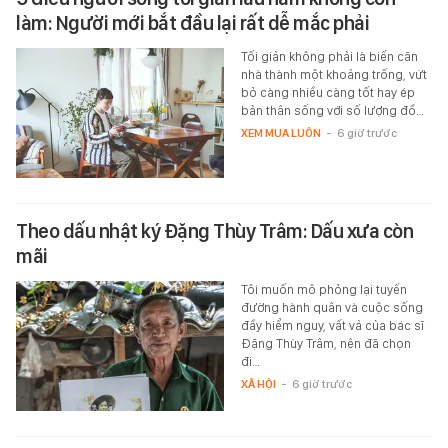
làm: Người mới bắt đầu lại rất dễ mắc phải
Tối giản không phải là biến căn
nhà thành một khoảng trống, vứt
bỏ càng nhiều càng tốt hay ép
bản thân sống với số lượng đồ…
XEM MUA LUÔN
-
6 giờ trước
Theo dấu nhật ký Đặng Thùy Trâm: Dấu xưa còn
mãi
Tôi muốn mô phỏng lại tuyến
đường hành quân và cuộc sống
đầy hiểm nguy, vất vả của bác sĩ
Đặng Thùy Trâm, nên đã chọn
đi…
XÃ HỘI
-
6 giờ trước