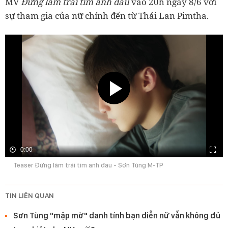
MV
Đừng làm trái tim anh đau
vào 20h ngày 8/6 với
sự tham gia của nữ chính đến từ Thái Lan Pimtha.
0:00
Teaser Đừng làm trái tim anh đau - Sơn Tùng M-TP
TIN LIÊN QUAN
Sơn Tùng "mập mờ" danh tính bạn diễn nữ vẫn không đủ