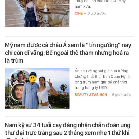
Thủy cá tính của Hoa Cỏ May
năm xưa.
CINE
-
6 giờ trước
Mỹ nam được cả châu Á xem là "tín ngưỡng" nay
chỉ còn dĩ vãng: Bề ngoài thê thảm nhưng hoá ra
là trùm
Ẩn sau vẻ ngoài già nua tưởng
chừng thất thế, Trần Quán Hy là
ông trùm nắm giữ đế chế thời
trang hàng tỷ USD.
BEAUTY & FASHION
-
6 giờ trước
Nam kỹ sư 34 tuổi cay đắng nhận chẩn đoán ung
thư đại trực tràng sau 2 tháng xem nhẹ 1 thứ khi