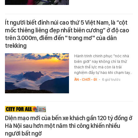
Ít người biết đỉnh núi cao thứ 5 Việt Nam, là “cột
mốc thiêng liêng đẹp nhất biên cương” ở độ cao
trên 3.000m, điểm đến "trong mơ" của dân
trekking
Hành trình chinh phục "nóc nhà
biên giới" này không chỉ là thử
thách thể lực mà còn là trải
nghiệm đầy tự hào khi chạm tay…
ĂN - CHƠI - ĐI
-
6 giờ trước
Diện mạo mới của bến xe khách gần 120 tỷ đồng ở
Hà Nội sau hơn một năm thi công khiến nhiều
người bất ngờ