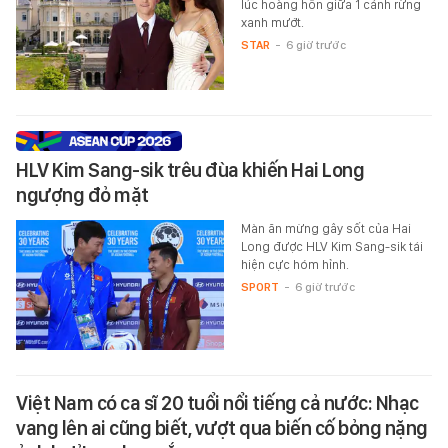
lúc hoàng hôn giữa 1 cánh rừng
xanh mướt.
STAR
-
6 giờ trước
HLV Kim Sang-sik trêu đùa khiến Hai Long
ngượng đỏ mặt
Màn ăn mừng gây sốt của Hai
Long được HLV Kim Sang-sik tái
hiện cực hóm hỉnh.
SPORT
-
6 giờ trước
Việt Nam có ca sĩ 20 tuổi nổi tiếng cả nước: Nhạc
vang lên ai cũng biết, vượt qua biến cố bỏng nặng