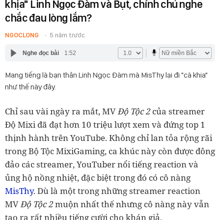
khịa" Linh Ngọc Đàm và Bụt, chính chủ nghe
chắc đau lòng lắm?
NGOCLONG
5 năm trước
Nghe đọc bài
1:52
Mang tiếng là bạn thân Linh Ngọc Đàm mà MisThy lại đi "cà khịa"
như thế này đây.
Chỉ sau vài ngày ra mắt, MV
Độ Tộc 2
của streamer
Độ Mixi đã đạt hơn 10 triệu lượt xem và đứng top 1
thịnh hành trên YouTube. Không chỉ lan tỏa rộng rãi
trong Bộ Tộc MixiGaming, ca khúc này còn được đông
đảo các streamer, YouTuber nổi tiếng reaction và
ủng hộ nồng nhiệt, đặc biệt trong đó có cô nàng
MisThy
. Dù là một trong những streamer reaction
MV
Độ Tộc 2
muộn nhất thế nhưng cô nàng này vẫn
tạo ra rất nhiều tiếng cười cho khán giả.