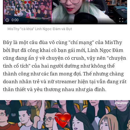
0:00
MisThy "cà khịa" Linh Ngọc Đàm và Bụt
Đây là một câu đùa vô cùng "chí mạng" của MisThy
bởi Bụt đã công khai cô bạn gái mới, Linh Ngọc Đàm
cũng đang ẩn ý về chuyện có crush, vậy nên "chuyện
tình cổ tích" của hai người dường như không thể
thành công như các fan mong đợi. Thế nhưng chàng
doanh nhân trẻ và nữ streamer hiện tại vẫn đang rất
thân thiết và yêu thương nhau như gia đình.