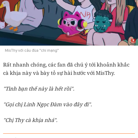
MisThy với câu đùa "chí mạng"
Rất nhanh chóng, các fan đã chú ý tới khoảnh khắc
cà khịa này và bày tỏ sự hài hước với MisThy.
"Tình bạn thế này là hết rồi".
"Gọi chị Linh Ngọc Đàm vào đây đi".
"Chị Thy cà khịa nhá".