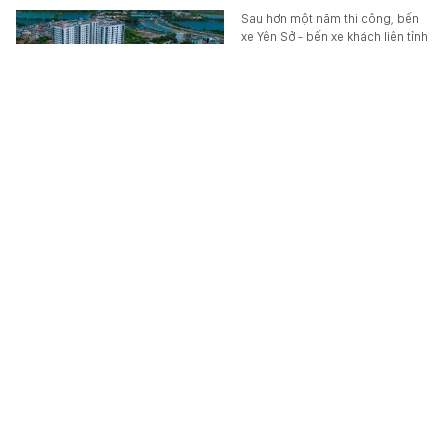
Sau hơn một năm thi công, bến
xe Yên Sở - bến xe khách liên tỉnh
thứ 7 của Hà Nội, đang dần hoàn
thiện trước ngày đưa vào khai…
XÃ HỘI
-
6 giờ trước
Giới khoa học nghiên cứu 5 lần, 7 lượt, lúc thì nói
sinh con mùa Xuân thông minh, lúc lại nói mùa
Đông, mùa Thu: Rốt cuộc là mùa nào?
Các mùa trong năm có thực sự
ảnh hưởng đến trí thông minh
của trẻ?
HỌC ĐƯỜNG
-
6 giờ trước