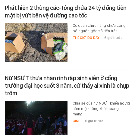
Phát hiện 2 thùng các-tông chứa 24 tỷ đồng tiền
mặt bị vứt bên vệ đường cao tốc
Cơ quan chức năng chưa công
bố nguồn gốc số tiền trên.
THẾ GIỚI ĐÓ ĐÂY
-
6 giờ trước
Nữ NSƯT thừa nhận rình rập sinh viên ở cổng
trường đại học suốt 3 năm, cứ thấy ai xinh là chụp
trộm
Chia sẻ của nữ NSƯT khiến người
hâm mộ không khỏi hoang
mang.
CINE
-
6 giờ trước