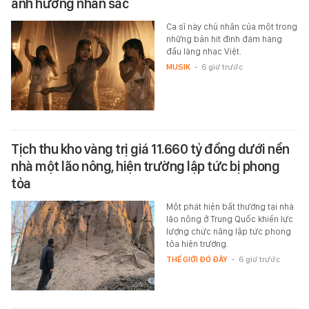
ảnh hưởng nhan sắc
Ca sĩ này chủ nhân của một trong
những bản hit đình đám hàng
đầu làng nhạc Việt.
MUSIK
-
6 giờ trước
Tịch thu kho vàng trị giá 11.660 tỷ đồng dưới nền
nhà một lão nông, hiện trường lập tức bị phong
tỏa
Một phát hiện bất thường tại nhà
lão nông ở Trung Quốc khiến lực
lượng chức năng lập tức phong
tỏa hiện trường.
THẾ GIỚI ĐÓ ĐÂY
-
6 giờ trước