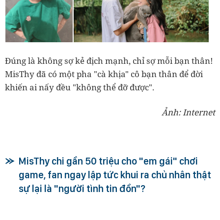
Đúng là không sợ kẻ địch mạnh, chỉ sợ mỗi bạn thân!
MisThy đã có một pha "cà khịa" cô bạn thân để đời
khiến ai nấy đều "không thể đỡ được".
Ảnh: Internet
MisThy chi gần 50 triệu cho "em gái" chơi
game, fan ngay lập tức khui ra chủ nhân thật
sự lại là "người tình tin đồn"?