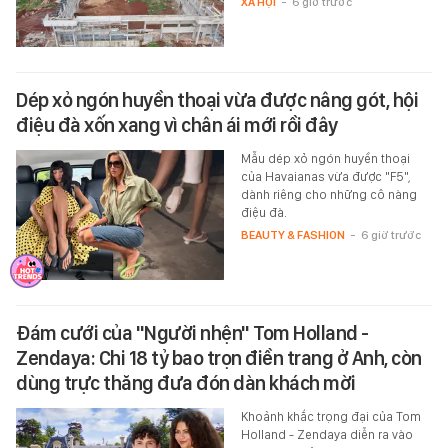
XÃ HỘI
-
6 giờ trước
Dép xỏ ngón huyền thoại vừa được nâng gót, hội
điệu đà xốn xang vì chân ái mới rồi đây
Mẫu dép xỏ ngón huyền thoại
của Havaianas vừa được "F5",
dành riêng cho những cô nàng
điệu đà.
BEAUTY & FASHION
-
6 giờ trước
Đám cưới của "Người nhện" Tom Holland -
Zendaya: Chi 18 tỷ bao trọn điền trang ở Anh, còn
dùng trực thăng đưa đón dàn khách mời
Khoảnh khắc trọng đại của Tom
Holland - Zendaya diễn ra vào