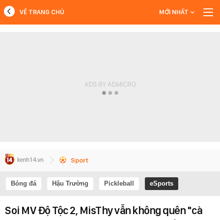
VỀ TRANG CHỦ
MỚI NHẤT
MỚI NHẤT
Xem thêm
Sport
Bóng đá
Hậu Trường
Pickleball
eSports
Soi MV Độ Tộc 2, MisThy vẫn không quên "cà