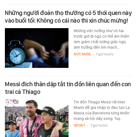
Những người đoản thọ thường có 5 thói quen này
vào buổi tối: Không có cái nào thì xin chúc mừng!
Những việc tưởng như vô hại
trước giờ đi ngủ có thể âm thầm
làm giảm chất lượng giấc ngủ,
ảnh hưởng đến tim mạch,…
SỨC KHỎE
-
7 giờ trước
Messi đích thân dập tắt tin đồn liên quan đến con
trai cả Thiago
Tin đồn Thiago Messi rời Inter
Miami để gia nhập lò đào tạo La
Masia của Barcelona từng khiến
mạng xã hội dậy sóng. Tuy…
SPORT
-
7 giờ trước