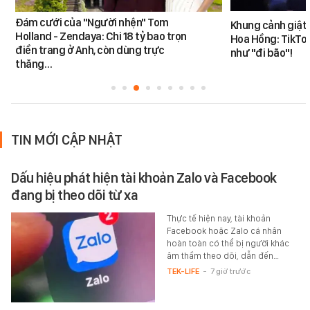
Đám cưới của "Người nhện" Tom
Khung cảnh giật
Holland - Zendaya: Chi 18 tỷ bao trọn
Hoa Hồng: TikTok
điền trang ở Anh, còn dùng trực
như "đi bão"!
thăng…
TIN MỚI CẬP NHẬT
Dấu hiệu phát hiện tài khoản Zalo và Facebook
đang bị theo dõi từ xa
Thực tế hiện nay, tài khoản
Facebook hoặc Zalo cá nhân
hoàn toàn có thể bị người khác
âm thầm theo dõi, dẫn đến…
TEK-LIFE
-
7 giờ trước