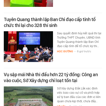
Tuyên Quang thành lập Ban Chỉ đạo cấp tỉnh tổ
chức thi lại cho 328 thí sinh
Sau quyết định hủy kết quả thi tại
Trường THPT Chuyên, UBND tỉnh
Tuyên Quang thành lập Ban Chỉ
đạo cấp tỉnh để tổ chức kỳ thi…
HỌC ĐƯỜNG
-
6 giờ trước
Vụ sập mái Nhà thi đấu hơn 22 tỷ đồng: Công an
vào cuộc, Sở Xây dựng chỉ loạt tồn tại
Sở Xây dựng Đắk Lắk xác định
việc báo cáo sự cố và phối hợp
xử lý ban đầu của các đơn vị liên
quan chưa kịp thời, chưa đầy…