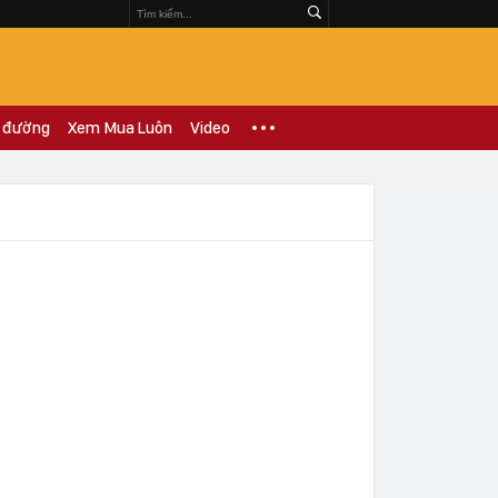
 đường
Xem Mua Luôn
Video