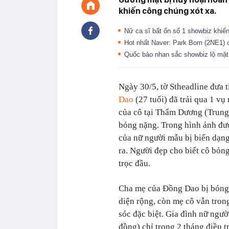
khiến công chúng xót xa.
Nữ ca sĩ bất ổn số 1 showbiz khiế
Hot nhất Naver: Park Bom (2NE1) đ
Quốc bảo nhan sắc showbiz lộ mặ
Ngày 30/5, tờ Stheadline đưa
Dao
(27 tuổi) đã trải qua 1 vụ
của cô tại Thẩm Dương (Trung
bỏng nặng. Trong hình ảnh đượ
của nữ người mẫu bị biến dạn
ra. Người đẹp cho biết cô bỏn
trọc đầu.
Cha mẹ của Đồng Dao bị bỏng 
diện rộng, còn mẹ cô vẫn tron
sóc đặc biệt. Gia đình nữ ngư
đồng) chỉ trong 2 tháng điều t