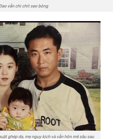
 Dao vẫn chi chít sẹo bỏng
uật ghép da, mẹ nguy kịch và vẫn hôn mê sâu sau