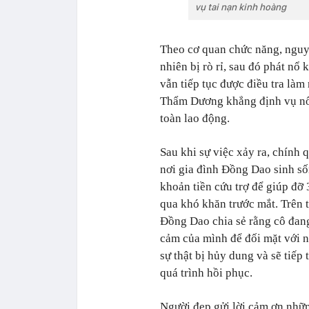
vụ tai nạn kinh hoàng
Theo cơ quan chức năng, nguyê
nhiên bị rò rỉ, sau đó phát nổ
vẫn tiếp tục được điều tra làm
Thẩm Dương khẳng định vụ nổ 
toàn lao động.
Sau khi sự việc xảy ra, chính
nơi gia đình Đồng Dao sinh số
khoản tiền cứu trợ để giúp đỡ
qua khó khăn trước mắt. Trên 
Đồng Dao chia sẻ rằng cô đan
cảm của mình để đối mặt với n
sự thật bị hủy dung và sẽ tiếp
quá trình hồi phục.
Người đẹp gửi lời cảm ơn nhữn