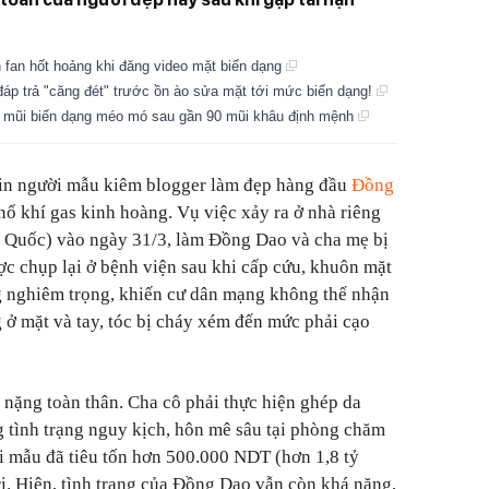
n fan hốt hoảng khi đăng video mặt biến dạng
áp trả "căng đét" trước ồn ào sửa mặt tới mức biến dạng!
t mũi biến dạng méo mó sau gần 90 mũi khâu định mệnh
 tin người mẫu kiêm blogger làm đẹp hàng đầu
Đồng
 nổ khí gas kinh hoàng. Vụ việc xảy ra ở nhà riêng
 Quốc) vào ngày 31/3, làm Đồng Dao và cha mẹ bị
c chụp lại ở bệnh viện sau khi cấp cứu, khuôn mặt
g nghiêm trọng, khiến cư dân mạng không thể nhận
g ở mặt và tay, tóc bị cháy xém đến mức phải cạo
nặng toàn thân. Cha cô phải thực hiện ghép da
g tình trạng nguy kịch, hôn mê sâu tại phòng chăm
ời mẫu đã tiêu tốn hơn 500.000 NDT (hơn 1,8 tỷ
rị. Hiện, tình trạng của Đồng Dao vẫn còn khá nặng,