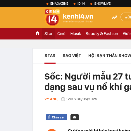
EMAGAZINE
ID.14
SHOWLIVE
Ồ
Star
Ciné
Musik
Beauty & Fashion
Đời
STAR
SAO VIỆT
HỘI BẠN THÂN SHOW
Sốc: Người mẫu 27 t
dạng sau vụ nổ khí 
VY ANH,
12:36 30/05/2025
Chia sẻ
Gương mặt bị hủy hoại hoàn 