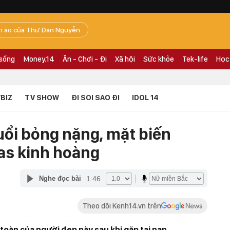
n ào của Thư Đan Nguyễn
 sống
Money.14
Ăn - Chơi - Đi
Xã hội
Sức khỏe
Tek-life
Học
BIZ
TV SHOW
ĐI SOI SAO ĐI
IDOL 14
uổi bỏng nặng, mặt biến
gas kinh hoàng
1:46
Nghe đọc bài
Theo dõi Kenh14.vn trên
toàn của người đẹp này sau khi gặp tai nạn