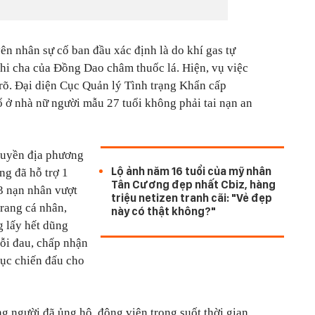
n nhân sự cố ban đầu xác định là do khí gas tự
 khi cha của Đồng Dao châm thuốc lá. Hiện, vụ việc
 rõ. Đại diện Cục Quản lý Tình trạng Khẩn cấp
ở nhà nữ người mẫu 27 tuổi không phải tai nạn an
 quyền địa phương
Lộ ảnh năm 16 tuổi của mỹ nhân
ng đã hỗ trợ 1
Tân Cương đẹp nhất Cbiz, hàng
 3 nạn nhân vượt
triệu netizen tranh cãi: "Vẻ đẹp
trang cá nhân,
này có thật không?"
g lấy hết dũng
ỗi đau, chấp nhận
 tục chiến đấu cho
g người đã ủng hộ, động viên trong suốt thời gian