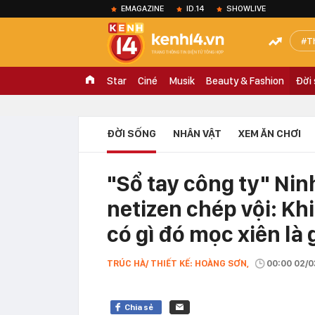
EMAGAZINE
ID.14
SHOWLIVE
T
Star
Ciné
Musik
Beauty & Fashion
Đời
ĐỜI SỐNG
NHÂN VẬT
XEM ĂN CHƠI
"Sổ tay công ty" Nin
netizen chép vội: Kh
có gì đó mọc xiên là
TRÚC HÀ/ THIẾT KẾ: HOÀNG SƠN,
00:00 02/
Chia sẻ