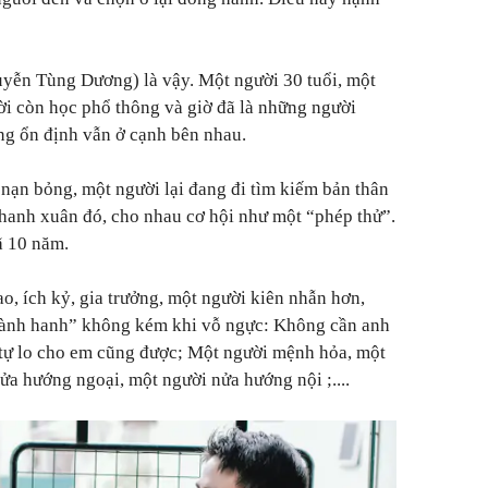
yễn Tùng Dương) là vậy. Một người 30 tuổi, một
hời còn học phổ thông và giờ đã là những người
êng ổn định vẫn ở cạnh bên nhau.
i nạn bỏng, một người lại đang đi tìm kiếm bản thân
hanh xuân đó, cho nhau cơ hội như một “phép thử”.
ã 10 năm.
ao, ích kỷ, gia trưởng, một người kiên nhẫn hơn,
ành hanh” không kém khi vỗ ngực: Không cần anh
 tự lo cho em cũng được; Một người mệnh hỏa, một
a hướng ngoại, một người nửa hướng nội ;....