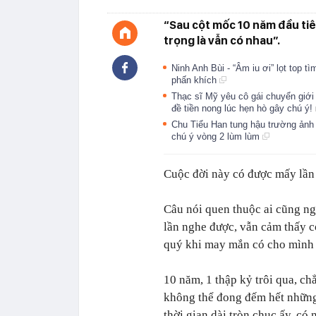
“Sau cột mốc 10 năm đầu tiê
trọng là vẫn có nhau”.
Ninh Anh Bùi - “Âm iu ơi” lọt top t
phấn khích
Thạc sĩ Mỹ yêu cô gái chuyển giới
đề tiền nong lúc hẹn hò gây chú ý!
Chu Tiểu Han tung hậu trường ảnh 
chú ý vòng 2 lùm lùm
Cuộc đời này có được mấy lầ
Câu nói quen thuộc ai cũng ngh
lần nghe được, vẫn cảm thấy có
quý khi may mắn có cho mình
10 năm, 1 thập kỷ trôi qua, c
không thể đong đếm hết những
thời gian dài tròn chục ấy, có