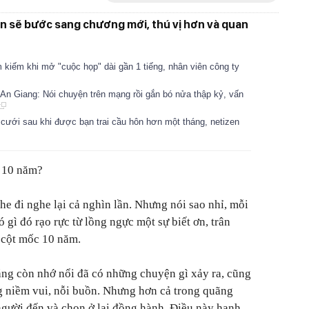
n sẽ bước sang chương mới, thú vị hơn và quan
ìm kiếm khi mở "cuộc họp" dài gần 1 tiếng, nhân viên công ty
 An Giang: Nói chuyện trên mạng rồi gắn bó nửa thập kỷ, vấn
cưới sau khi được bạn trai cầu hôn hơn một tháng, netizen
n 10 năm?
e đi nghe lại cả nghìn lần. Nhưng nói sao nhỉ, mỗi
 gì đó rạo rực từ lồng ngực một sự biết ơn, trân
 cột mốc 10 năm.
hẳng còn nhớ nổi đã có những chuyện gì xảy ra, cũng
 niềm vui, nỗi buồn. Nhưng hơn cả trong quãng
 người đến và chọn ở lại đồng hành. Điều này hạnh