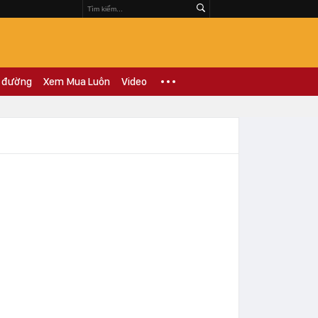
 đường
Xem Mua Luôn
Video