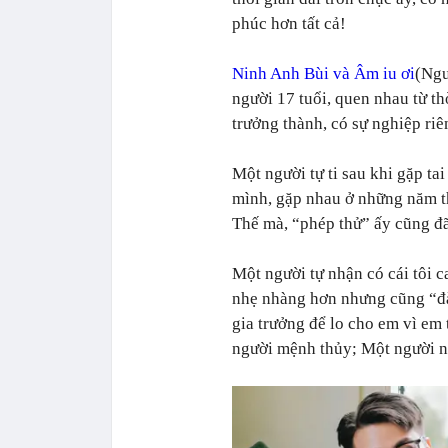
phúc hơn tất cả!
Ninh Anh Bùi và Âm iu ơi
(Ngu
người 17 tuổi, quen nhau từ t
trưởng thành, có sự nghiệp ri
Một người tự ti sau khi gặp ta
mình, gặp nhau ở những năm t
Thế mà, “phép thử” ấy cũng đ
Một người tự nhận có cái tôi c
nhẹ nhàng hơn nhưng cũng “đ
gia trưởng để lo cho em vì em
người mệnh thủy; Một người nử