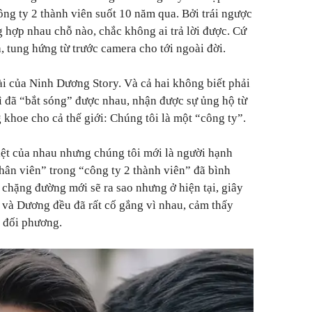
ông ty 2 thành viên suốt 10 năm qua. Bởi trái ngược
 hợp nhau chỗ nào, chắc không ai trả lời được. Cứ
, tung hứng từ trước camera cho tới ngoài đời.
dài của Ninh Dương Story. Và cả hai không biết phải
Vì đã “bắt sóng” được nhau, nhận được sự ủng hộ từ
g khoe cho cả thế giới: Chúng tôi là một “công ty”.
ệt của nhau nhưng chúng tôi mới là người hạnh
ân viên” trong “công ty 2 thành viên” đã bình
 chặng đường mới sẽ ra sao nhưng ở hiện tại, giây
h và Dương đều đã rất cố gắng vì nhau, cảm thấy
g đối phương.