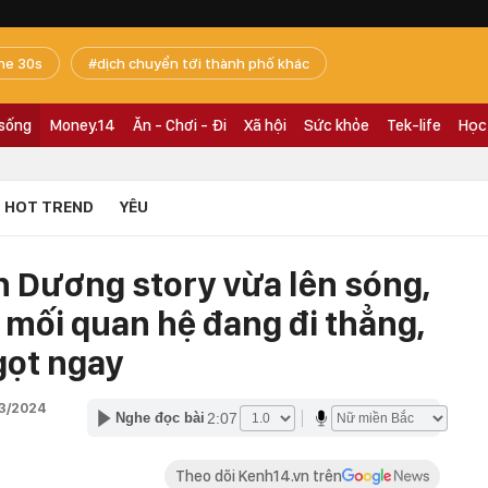
he 30s
dịch chuyển tới thành phố khác
 sống
Money.14
Ăn - Chơi - Đi
Xã hội
Sức khỏe
Tek-life
Học
HOT TREND
YÊU
h Dương story vừa lên sóng,
i mối quan hệ đang đi thẳng,
 gọt ngay
03/2024
2:07
Nghe đọc bài
Theo dõi Kenh14.vn trên