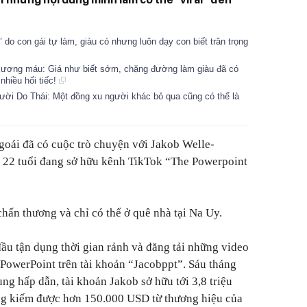
do con gái tự làm, giàu có nhưng luôn dạy con biết trân trọng
c xương máu: Giá như biết sớm, chặng đường làm giàu đã có
 nhiều hối tiếc!
ười Do Thái: Một đồng xu người khác bỏ qua cũng có thể là
goái đã có cuộc trò chuyện với Jakob Welle-
c 22 tuổi đang sở hữu kênh TikTok “The Powerpoint
ấn thương và chỉ có thể ở quê nhà tại Na Uy.
đầu tận dụng thời gian rảnh và đăng tải những video
 PowerPoint trên tài khoản “Jacobppt”. Sáu tháng
ung hấp dẫn, tài khoản Jakob sở hữu tới 3,8 triệu
ng kiếm được hơn 150.000 USD từ thương hiệu của