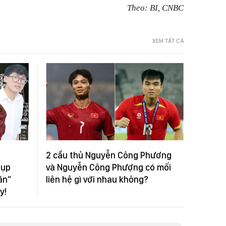
Theo: BI, CNBC
XEM TẤT CẢ
2 cầu thủ Nguyễn Công Phương
hụp
và Nguyễn Công Phượng có mối
ăn”
liên hệ gì với nhau không?
y!