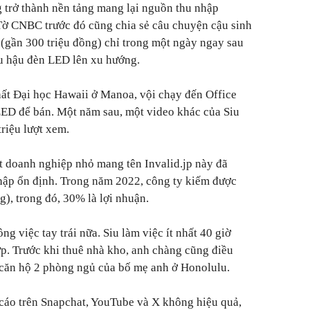
g trở thành nền tảng mang lại nguồn thu nhập
. Tờ CNBC trước đó cũng chia sẻ câu chuyện cậu sinh
(gần 300 triệu đồng) chỉ trong một ngày ngay sau
ếu hậu đèn LED lên xu hướng.
nhất Đại học Hawaii ở Manoa, vội chạy đến Office
LED để bán. Một năm sau, một video khác của Siu
triệu lượt xem.
t doanh nghiệp nhỏ mang tên Invalid.jp này đã
hập ổn định. Trong năm 2022, công ty kiếm được
), trong đó, 30% là lợi nhuận.
ng việc tay trái nữa. Siu làm việc ít nhất 40 giờ
ớp. Trước khi thuê nhà kho, anh chàng cũng điều
 căn hộ 2 phòng ngủ của bố mẹ anh ở Honolulu.
 cáo trên Snapchat, YouTube và X không hiệu quả,