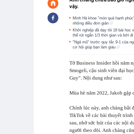
vậy.
Minh Hà khoe "món quà hạnh phúc" 
những điều đơn giản
Khởi nghiệp đã dạy tôi 18 bài họ
thể rút ngắn 1/3 thời gian và bớt đi
"Ngả mũ" trước quy tắc 9-1 của ng
cơ hội giúp bạn làm giàu
Tờ Business Insider hồi năm n
Smogeli, cậu sinh viên đại họ
Guy”. Nội dung như sau:
Mùa hè năm 2022, Jakob gặp ch
Chính lúc này, anh chàng bắt 
TikTok về các bài thuyết trình
sau, nhờ sức hút của các nội d
người theo dõi. Anh chàng cũ