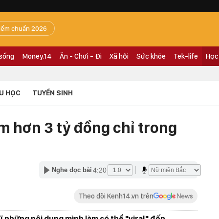
iểm chuẩn 2026
 sống
Money.14
Ăn - Chơi - Đi
Xã hội
Sức khỏe
Tek-life
Học
U HỌC
TUYỂN SINH
ếm hơn 3 tỷ đồng chỉ trong
4:20
Nghe đọc bài
Theo dõi Kenh14.vn trên
 những nội dung mình làm có thể "viral" đến