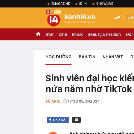
EMAGAZINE
ID.14
SHOWLIVE
Đ
Star
Ciné
Musik
Beauty & Fashion
Đời
HỌC ĐƯỜNG
BẢN TIN
NHÂN VẬT
D
Sinh viên đại học ki
nửa năm nhờ TikTok
VŨ ANH,
13:38 05/05/2024
Chia sẻ
Anh chàng chưa bao giờ nghĩ