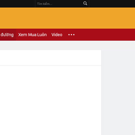
 đường
Xem Mua Luôn
Video