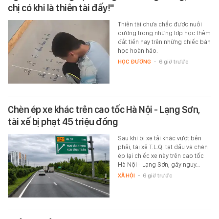
chị có khi là thiên tài đấy!"
Thiên tài chưa chắc được nuôi
dưỡng trong những lớp học thêm
đắt tiền hay trên những chiếc bàn
học hoàn hảo.
HỌC ĐƯỜNG
-
6 giờ trước
Chèn ép xe khác trên cao tốc Hà Nội - Lạng Sơn,
tài xế bị phạt 45 triệu đồng
Sau khi bị xe tải khác vượt bên
phải, tài xế T.L.Q. tạt đầu và chèn
ép lại chiếc xe này trên cao tốc
Hà Nội - Lạng Sơn, gây nguy…
XÃ HỘI
-
6 giờ trước