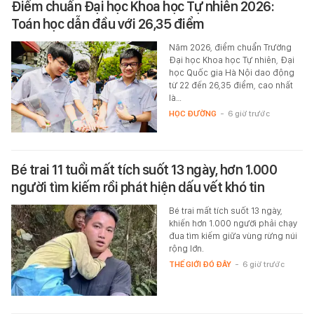
Điểm chuẩn Đại học Khoa học Tự nhiên 2026:
Toán học dẫn đầu với 26,35 điểm
Năm 2026, điểm chuẩn Trường
Đại học Khoa học Tự nhiên, Đại
học Quốc gia Hà Nội dao động
từ 22 đến 26,35 điểm, cao nhất
là…
HỌC ĐƯỜNG
-
6 giờ trước
Bé trai 11 tuổi mất tích suốt 13 ngày, hơn 1.000
người tìm kiếm rồi phát hiện dấu vết khó tin
Bé trai mất tích suốt 13 ngày,
khiến hơn 1.000 người phải chạy
đua tìm kiếm giữa vùng rừng núi
rộng lớn.
THẾ GIỚI ĐÓ ĐÂY
-
6 giờ trước