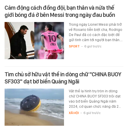
Cảm động cách đồng đội, bạn thân và nửa thế
giới bóng đá ở bên Messi trong ngày đau buồn
Trong ngày Lionel Messi phải trở
về Rosario tiễn biệt cha, Rodrigo
De Paul đã có cách đặc biệt để
gửi tình cảm tới người bạn thân.…
SPORT
-
6 giờ trước
Tìm chủ sở hữu vật thể in dòng chữ "CHINA BUOY
SF303" dạt bờ biển Quảng Ngãi
Vật thể lạ hình trụ tròn in dòng
chữ CHINA BUOY SF303 trôi dạt
vào bờ biển Quảng Ngãi năm
2024, cơ quan chức năng đã 2…
XÃ HỘI
-
6 giờ trước