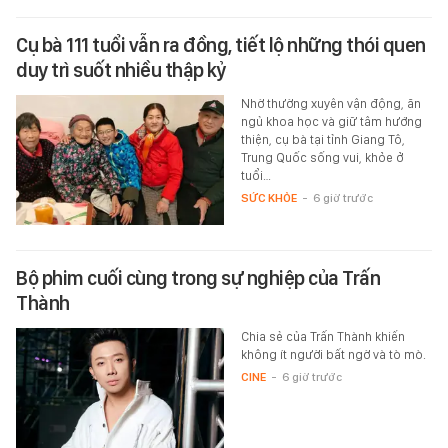
Cụ bà 111 tuổi vẫn ra đồng, tiết lộ những thói quen
duy trì suốt nhiều thập kỷ
Nhờ thường xuyên vận động, ăn
ngủ khoa học và giữ tâm hướng
thiện, cụ bà tại tỉnh Giang Tô,
Trung Quốc sống vui, khỏe ở
tuổi…
SỨC KHỎE
-
6 giờ trước
Bộ phim cuối cùng trong sự nghiệp của Trấn
Thành
Chia sẻ của Trấn Thành khiến
không ít người bất ngờ và tò mò.
CINE
-
6 giờ trước