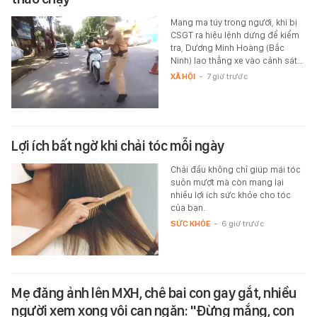
Mang ma túy trong người, khi bị
CSGT ra hiệu lệnh dừng để kiểm
tra, Dương Minh Hoàng (Bắc
Ninh) lao thẳng xe vào cảnh sát…
XÃ HỘI
-
7 giờ trước
Lợi ích bất ngờ khi chải tóc mỗi ngày
Chải đầu không chỉ giúp mái tóc
suôn mượt mà còn mang lại
nhiều lợi ích sức khỏe cho tóc
của bạn.
SỨC KHỎE
-
6 giờ trước
Mẹ đăng ảnh lên MXH, chê bai con gay gắt, nhiều
người xem xong vội can ngăn: "Đừng mắng, con