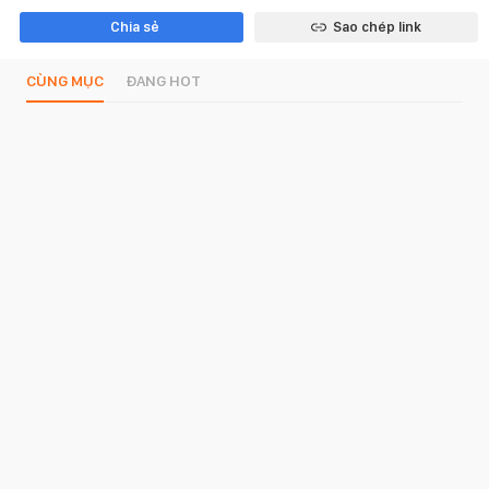
Chia sẻ
Sao chép link
CÙNG MỤC
ĐANG HOT