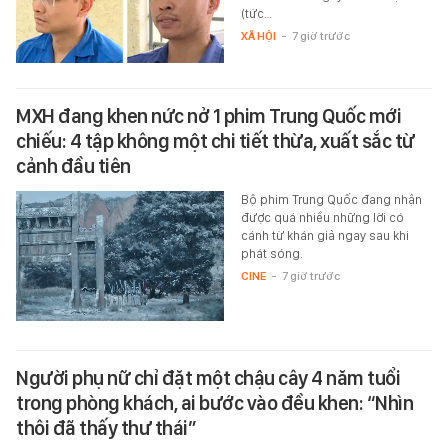
(tức…
XÃ HỘI
-
7 giờ trước
MXH đang khen nức nở 1 phim Trung Quốc mới
chiếu: 4 tập không một chi tiết thừa, xuất sắc từ
cảnh đầu tiên
Bộ phim Trung Quốc đang nhận
được quá nhiều những lời có
cánh từ khán giả ngay sau khi
phát sóng.
CINE
-
7 giờ trước
Người phụ nữ chỉ đặt một chậu cây 4 năm tuổi
trong phòng khách, ai bước vào đều khen: “Nhìn
thôi đã thấy thư thái”