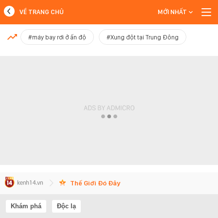
VỀ TRANG CHỦ
MỚI NHẤT
MỚI NHẤT
#máy bay rơi ở ấn độ
#Xung đột tại Trung Đông
Xem thêm
Thế Giới Đó Đây
Khám phá
Độc lạ