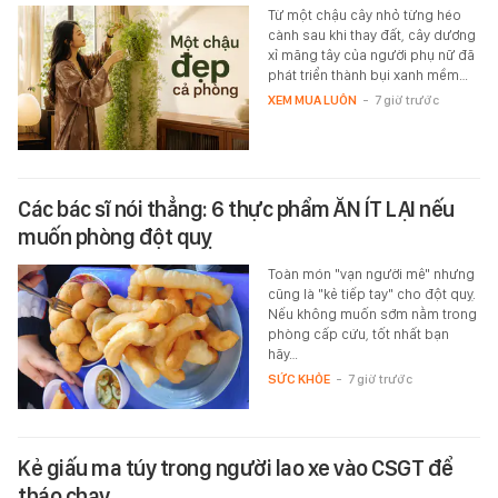
Từ một chậu cây nhỏ từng héo
cành sau khi thay đất, cây dương
xỉ măng tây của người phụ nữ đã
phát triển thành bụi xanh mềm…
XEM MUA LUÔN
-
7 giờ trước
Các bác sĩ nói thẳng: 6 thực phẩm ĂN ÍT LẠI nếu
muốn phòng đột quỵ
Toàn món "vạn người mê" nhưng
cũng là "kẻ tiếp tay" cho đột quỵ.
Nếu không muốn sớm nằm trong
phòng cấp cứu, tốt nhất bạn
hãy…
SỨC KHỎE
-
7 giờ trước
Kẻ giấu ma túy trong người lao xe vào CSGT để
tháo chạy