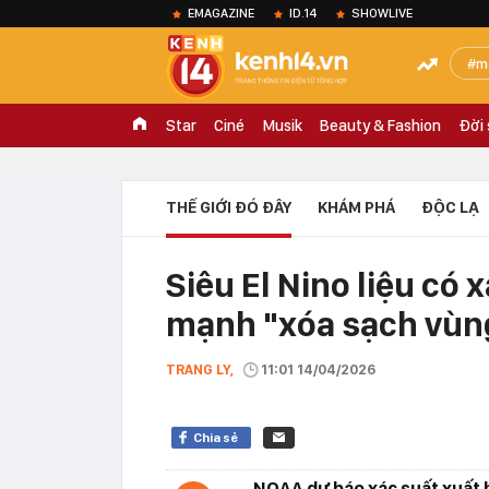
EMAGAZINE
ID.14
SHOWLIVE
m
Star
Ciné
Musik
Beauty & Fashion
Đời
THẾ GIỚI ĐÓ ĐÂY
KHÁM PHÁ
ĐỘC LẠ
Siêu El Nino liệu có
mạnh "xóa sạch vùng
TRANG LY,
11:01 14/04/2026
Chia sẻ
NOAA dự báo xác suất xuất h