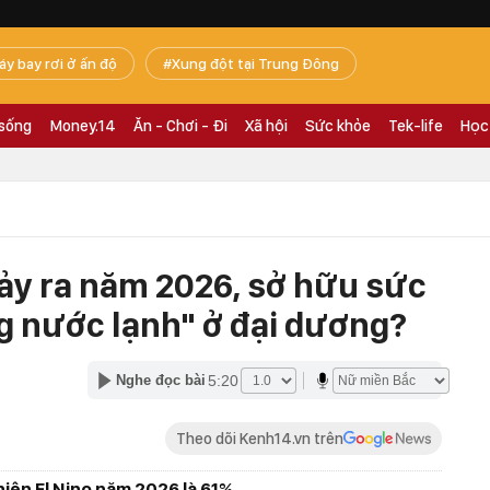
áy bay rơi ở ấn độ
Xung đột tại Trung Đông
 sống
Money.14
Ăn - Chơi - Đi
Xã hội
Sức khỏe
Tek-life
Học
 xảy ra năm 2026, sở hữu sức
 nước lạnh" ở đại dương?
5:20
Nghe đọc bài
Theo dõi Kenh14.vn trên
iện El Nino năm 2026 là 61%.