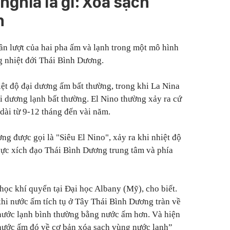
 nghĩa là gì: Xóa sạch
h
lần lượt của hai pha ấm và lạnh trong một mô hình
ng nhiệt đới Thái Bình Dương.
iệt độ đại dương ấm bất thường, trong khi La Nina
ại dương lạnh bất thường. El Nino thường xảy ra cứ
dài từ 9-12 tháng đến vài năm.
ng được gọi là "Siêu El Nino", xảy ra khi nhiệt độ
vực xích đạo Thái Bình Dương trung tâm và phía
học khí quyển tại Đại học Albany (Mỹ), cho biết.
khi nước ấm tích tụ ở Tây Thái Bình Dương tràn về
nước lạnh bình thường bằng nước ấm hơn. Và hiện
 nước ấm đó về cơ bản xóa sạch vùng nước lạnh”