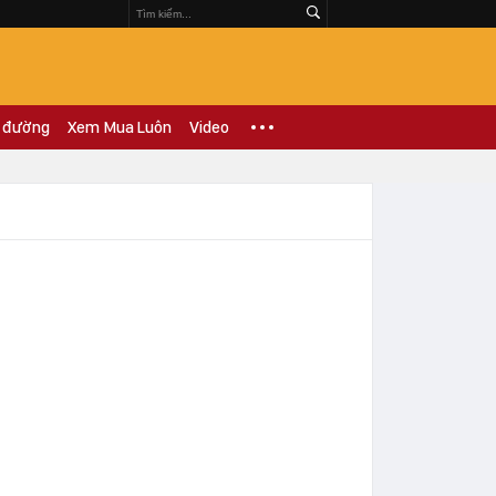
 đường
Xem Mua Luôn
Video