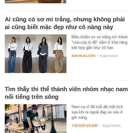
Ai cũng có sơ mi trắng, nhưng không phải
ai cũng biết mặc đẹp như cô nàng này
Điều khiến sơ mi trắng trở thành
"vua của tủ đồ" nằm ở khả năng
kết hợp gần như vô hạn.
XEM MUA LUÔN
-
6 giờ trước
Tìm thấy thi thể thành viên nhóm nhạc nam
nổi tiếng trên sông
Nam ca sĩ 46 tuổi đã mất tích
sau khi ra ngoài đạp xe vào 4
giờ sáng.
THẾ GIỚI ĐÓ ĐÂY
-
6 giờ trước