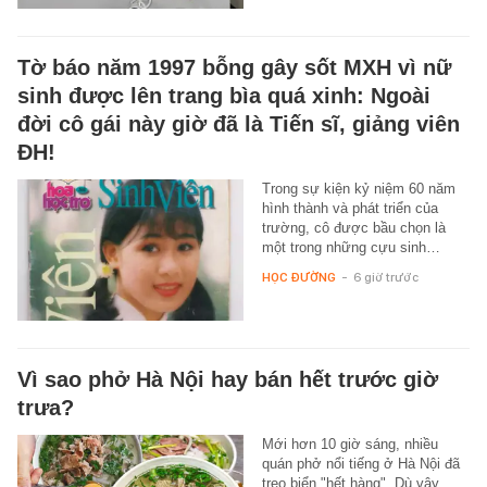
Tờ báo năm 1997 bỗng gây sốt MXH vì nữ
sinh được lên trang bìa quá xinh: Ngoài
đời cô gái này giờ đã là Tiến sĩ, giảng viên
ĐH!
Trong sự kiện kỷ niệm 60 năm
hình thành và phát triển của
trường, cô được bầu chọn là
một trong những cựu sinh…
HỌC ĐƯỜNG
-
6 giờ trước
Vì sao phở Hà Nội hay bán hết trước giờ
trưa?
Mới hơn 10 giờ sáng, nhiều
quán phở nổi tiếng ở Hà Nội đã
treo biển "hết hàng". Dù vậy,