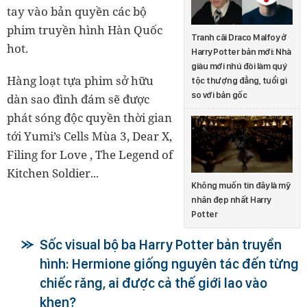
tay vào bản quyền các bộ
phim truyền hình Hàn Quốc
Tranh cãi Draco Malfoy ở
hot.
Harry Potter bản mới: Nhà
giàu mới nhú đòi làm quý
Hàng loạt tựa phim sở hữu
tộc thượng đẳng, tuổi gì
so với bản gốc
dàn sao đình đám sẽ được
phát sóng độc quyền thời gian
tới Yumi’s Cells Mùa 3, Dear X,
Filing for Love
,
The Legend of
Kitchen Soldier...
Không muốn tin đây là mỹ
nhân đẹp nhất Harry
Potter
Sốc visual bộ ba Harry Potter bản truyền
hình: Hermione giống nguyên tác đến từng
chiếc răng, ai được cả thế giới lao vào
khen?