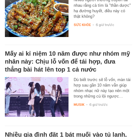
nhau rằng cà tím là "thần dược"
hạ đường huyết, điều này có
thật không?
SỨC KHỎE
-
6 giờ trước
Mấy ai kỉ niệm 10 năm được như nhóm mỹ
nhân này: Chịu lỗ vốn để tái hợp, đưa
thẳng bài hát lên top 1 cả nước
Dù biết trước sẽ lỗ vốn, màn tái
hợp sau gần 10 năm vẫn giúp
nhóm nhạc nữ này tạo nên một
trong những cú lội ngược…
MUSIK
-
6 giờ trước
Nhiều gia đình đặt 1 bát muối vào tủ lạnh,