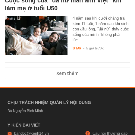
Cuộc sống của "đả nữ màn ảnh Việt" khi
làm mẹ ở tuổi U50
4 năm sau khi cưới chàng trai
kém 11 tuổi, 1 năm sau khi sinh
con đầu lòng, "đả nữ" thấy cuộc
sống của mình "không phải
lúc…
STAR
-
5 giờ trước
Xem thêm
CHỊU TRÁCH NHIỆM QUẢN LÝ NỘI DUNG
Bà Nguyễn Bích Minh
Ý KIẾN BÀI VIẾT
bandoc@kenh14.vn
Câu hỏi thường gặp