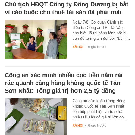
Chủ tịch HĐQT Công ty Đông Dương bị bắt
vì cáo buộc cho thuê tài sản đã phát mãi
Ngày 7/8, Cơ quan Cảnh sát
điều tra Công an TP. Đà Nẵng
cho biết đã thi hành lệnh bắt bị
can để tạm giam đối với N.L.H…
XÃ HỘI
-
6 giờ trước
Công an xác minh nhiều cọc tiền nằm rải
rác quanh cảng hàng không quốc tế Tân
Sơn Nhất: Tổng giá trị hơn 2,5 tỷ đồng
Công an cửa khẩu Cảng Hàng
không Quốc tế Tân Sơn Nhất
liên tiếp phát hiện và trao trả
nhiều tài sản có giá trị lớn do…
XÃ HỘI
-
6 giờ trước