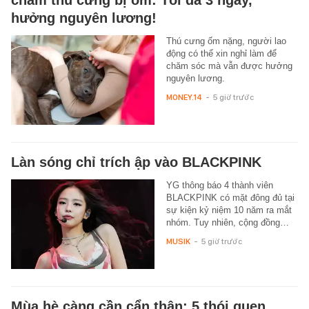
hưởng nguyên lương!
Thú cưng ốm nặng, người lao
động có thể xin nghỉ làm để
chăm sóc mà vẫn được hưởng
nguyên lương.
MONEY.14
-
5 giờ trước
Làn sóng chỉ trích ập vào BLACKPINK
YG thông báo 4 thành viên
BLACKPINK có mặt đông đủ tại
sự kiện kỷ niệm 10 năm ra mắt
nhóm. Tuy nhiên, cộng đồng…
MUSIK
-
5 giờ trước
Mùa hè càng cần cẩn thận: 5 thói quen