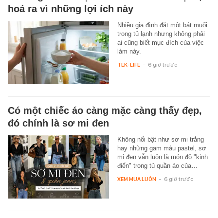
hoá ra vì những lợi ích này
Nhiều gia đình đặt một bát muối
trong tủ lạnh nhưng không phải
ai cũng biết mục đích của việc
làm này.
TEK-LIFE
-
6 giờ trước
Có một chiếc áo càng mặc càng thấy đẹp,
đó chính là sơ mi đen
Không nổi bật như sơ mi trắng
hay những gam màu pastel, sơ
mi đen vẫn luôn là món đồ "kinh
điển" trong tủ quần áo của…
XEM MUA LUÔN
-
6 giờ trước