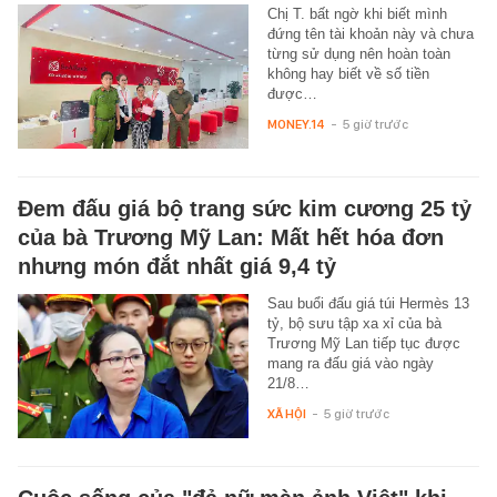
Chị T. bất ngờ khi biết mình
đứng tên tài khoản này và chưa
từng sử dụng nên hoàn toàn
không hay biết về số tiền
được…
MONEY.14
-
5 giờ trước
Đem đấu giá bộ trang sức kim cương 25 tỷ
của bà Trương Mỹ Lan: Mất hết hóa đơn
nhưng món đắt nhất giá 9,4 tỷ
Sau buổi đấu giá túi Hermès 13
tỷ, bộ sưu tập xa xỉ của bà
Trương Mỹ Lan tiếp tục được
mang ra đấu giá vào ngày
21/8…
XÃ HỘI
-
5 giờ trước