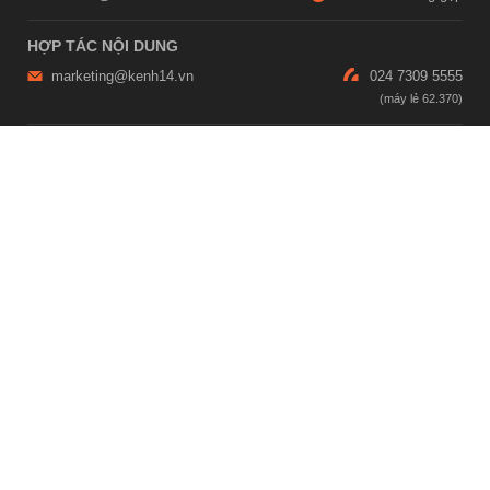
HỢP TÁC NỘI DUNG
marketing@kenh14.vn
024 7309 5555
HỖ TRỢ QUẢNG CÁO
giaitrixahoi@admicro.vn
02473007108
TRỤ SỞ HÀ NỘI
Tầng 21, Tòa nhà Center Building, Hapulico Complex, Số 01, phố
Nguyễn Huy Tưởng, phường Thanh Xuân, thành phố Hà Nội
TRỤ SỞ TP.HỒ CHÍ MINH
Tầng 4, Tòa nhà 123, số 127 Võ Văn Tần, Phường Xuân Hòa, TPHCM
Giấy phép thiết lập trang thông tin điện tử tổng hợp trên mạng số
2215/GP-TTĐT do Sở Thông tin và Truyền thông Hà Nội cấp ngày 10
tháng 4 năm 2019