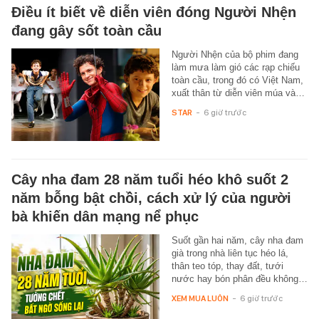
Điều ít biết về diễn viên đóng Người Nhện
đang gây sốt toàn cầu
Người Nhện của bộ phim đang
làm mưa làm gió các rạp chiếu
toàn cầu, trong đó có Việt Nam,
xuất thân từ diễn viên múa và…
STAR
-
6 giờ trước
Cây nha đam 28 năm tuổi héo khô suốt 2
năm bỗng bật chồi, cách xử lý của người
bà khiến dân mạng nể phục
Suốt gần hai năm, cây nha đam
già trong nhà liên tục héo lá,
thân teo tóp, thay đất, tưới
nước hay bón phân đều không…
XEM MUA LUÔN
-
6 giờ trước