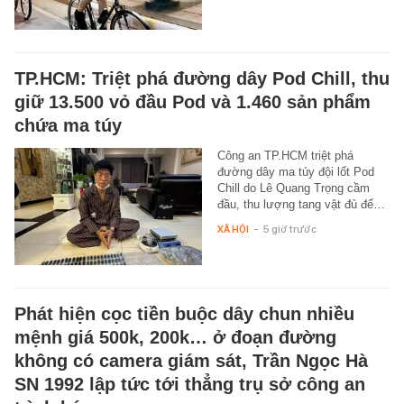
TP.HCM: Triệt phá đường dây Pod Chill, thu
giữ 13.500 vỏ đầu Pod và 1.460 sản phẩm
chứa ma túy
Công an TP.HCM triệt phá
đường dây ma túy đội lốt Pod
Chill do Lê Quang Trọng cầm
đầu, thu lượng tang vật đủ để…
XÃ HỘI
-
5 giờ trước
Phát hiện cọc tiền buộc dây chun nhiều
mệnh giá 500k, 200k… ở đoạn đường
không có camera giám sát, Trần Ngọc Hà
SN 1992 lập tức tới thẳng trụ sở công an