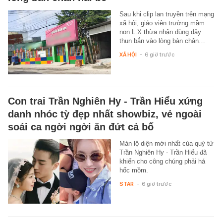
Sau khi clip lan truyền trên mạng
xã hội, giáo viên trường mầm
non L.X thừa nhận dùng dây
thun bắn vào lòng bàn chân…
XÃ HỘI
-
6 giờ trước
Con trai Trần Nghiên Hy - Trần Hiểu xứng
danh nhóc tỳ đẹp nhất showbiz, vẻ ngoài
soái ca ngời ngời ăn đứt cả bố
Màn lộ diện mới nhất của quý tử
Trần Nghiên Hy - Trần Hiểu đã
khiến cho công chúng phải há
hốc mồm.
STAR
-
6 giờ trước