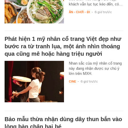
khách vẫn lục tục kéo đến, có…
ĂN - CHƠI - ĐI
-
6 giờ trước
Phát hiện 1 mỹ nhân cổ trang Việt đẹp như
bước ra từ tranh lụa, một ánh nhìn thoáng
qua cũng mê hoặc hàng triệu người
Nhan sắc của mỹ nhân cổ trang
này đang nhận được sự chú ý
lớn trên MXH.
CINE
-
6 giờ trước
Bảo mẫu thừa nhận dùng dây thun bắn vào
lòng bàn chân hai bé