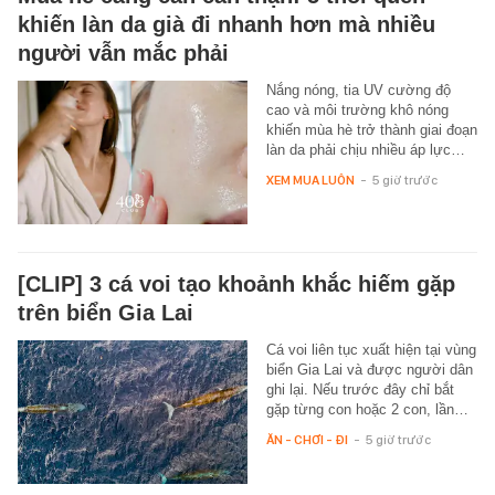
khiến làn da già đi nhanh hơn mà nhiều
người vẫn mắc phải
Nắng nóng, tia UV cường độ
cao và môi trường khô nóng
khiến mùa hè trở thành giai đoạn
làn da phải chịu nhiều áp lực…
XEM MUA LUÔN
-
5 giờ trước
[CLIP] 3 cá voi tạo khoảnh khắc hiếm gặp
trên biển Gia Lai
Cá voi liên tục xuất hiện tại vùng
biển Gia Lai và được người dân
ghi lại. Nếu trước đây chỉ bắt
gặp từng con hoặc 2 con, lần…
ĂN - CHƠI - ĐI
-
5 giờ trước