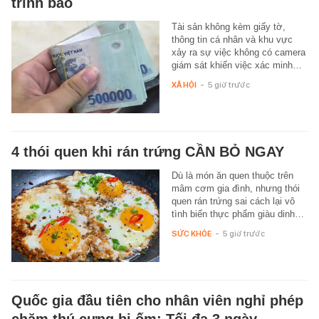
trình báo
Tài sản không kèm giấy tờ,
thông tin cá nhân và khu vực
xảy ra sự việc không có camera
giám sát khiến việc xác minh…
XÃ HỘI
-
5 giờ trước
4 thói quen khi rán trứng CẦN BỎ NGAY
Dù là món ăn quen thuộc trên
mâm cơm gia đình, nhưng thói
quen rán trứng sai cách lại vô
tình biến thực phẩm giàu dinh…
SỨC KHỎE
-
5 giờ trước
Quốc gia đầu tiên cho nhân viên nghỉ phép
chăm thú cưng bị ốm: Tối đa 3 ngày,