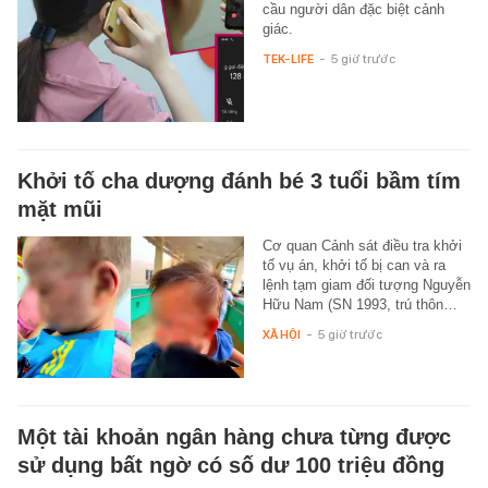
cầu người dân đặc biệt cảnh
giác.
TEK-LIFE
-
5 giờ trước
Khởi tố cha dượng đánh bé 3 tuổi bầm tím
mặt mũi
Cơ quan Cảnh sát điều tra khởi
tố vụ án, khởi tố bị can và ra
lệnh tạm giam đối tượng Nguyễn
Hữu Nam (SN 1993, trú thôn…
XÃ HỘI
-
5 giờ trước
Một tài khoản ngân hàng chưa từng được
sử dụng bất ngờ có số dư 100 triệu đồng