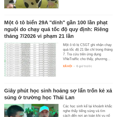
Một ô tô biển 29A "dính" gần 100 lần phạt
nguội do chạy quá tốc độ quy định: Riêng
tháng 7/2026 vi phạm 21 lần
Một ô tô bị CSGT ghi nhận chạy
quá tốc độ 21 lần chỉ trong tháng
7. Tra cứu trên ứng dụng
VNeTraffic cho thấy, phương…
XÃ HỘI
-
6 giờ trước
Giây phút học sinh hoảng sợ lẩn trốn kẻ xả
súng ở trường học Thái Lan
Các học sinh kể lại khoảnh khắc
nghe thấy tiếng súng và tìm
cách đến nơi an toàn khi vụ nổ