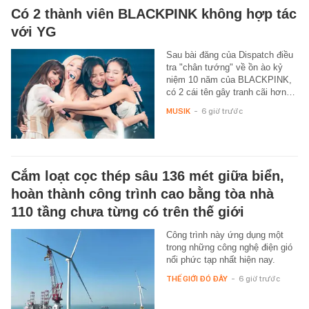
Có 2 thành viên BLACKPINK không hợp tác
với YG
Sau bài đăng của Dispatch điều
tra "chân tướng" về ồn ào kỷ
niệm 10 năm của BLACKPINK,
có 2 cái tên gây tranh cãi hơn…
MUSIK
-
6 giờ trước
Cắm loạt cọc thép sâu 136 mét giữa biển,
hoàn thành công trình cao bằng tòa nhà
110 tầng chưa từng có trên thế giới
Công trình này ứng dụng một
trong những công nghệ điện gió
nổi phức tạp nhất hiện nay.
THẾ GIỚI ĐÓ ĐÂY
-
6 giờ trước