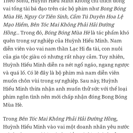
Theo Sohu, Huỳnh Hiểu Minh không chỉ thích đóng
vai tổng tài bá đạo trên các bộ phim như
Bong Bóng
Mùa Hè, Nguy Cơ Tiên Sinh, Cẩm Tú Duyên Hoa Lệ
Mạo Hiểm, Bên Tóc Mai Không Phải Hải Đường
Hồng
...
Trong đó,
Bóng Bóng Mùa Hè
là tác phẩm khó
quên trong sự nghiệp của Huỳnh Hiểu Minh. Nam
diễn viên vào vai nam thần Lạc Hi đa tài, con nuôi
của gia tộc giàu có nhưng rất nhạy cảm. Tuy nhiên,
Huỳnh Hiểu Minh diễn ra nét ngổ ngáo, ngang ngược
và quá lố. Có lẽ đây là bộ phim mà nam diễn viên
muốn chôn vùi trong sự nghiệp. Sau này, Huỳnh
Hiểu Minh thừa nhận anh muốn thử sức với thể loại
phim ngôn tình nên mới chấp nhận đóng Bong Bóng
Mùa Hè.
Trong
Bên Tóc Mai Không Phải Hải Đường Hồn
g,
Huỳnh Hiểu Minh vào vai một doanh nhân yêu nước