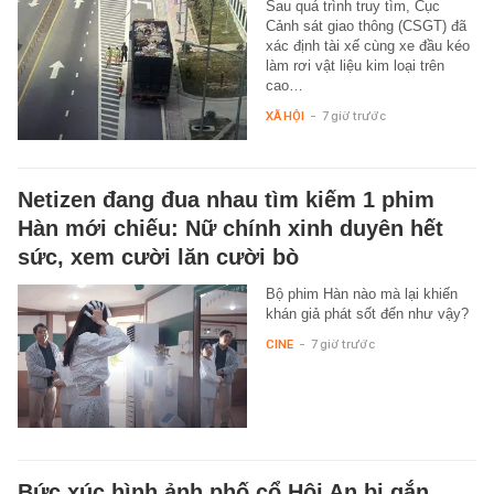
Sau quá trình truy tìm, Cục
Cảnh sát giao thông (CSGT) đã
xác định tài xế cùng xe đầu kéo
làm rơi vật liệu kim loại trên
cao…
XÃ HỘI
-
7 giờ trước
Netizen đang đua nhau tìm kiếm 1 phim
Hàn mới chiếu: Nữ chính xinh duyên hết
sức, xem cười lăn cười bò
Bộ phim Hàn nào mà lại khiến
khán giả phát sốt đến như vậy?
CINE
-
7 giờ trước
Bức xúc hình ảnh phố cổ Hội An bị gắn