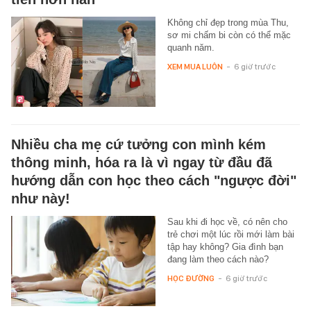
Không chỉ đẹp trong mùa Thu,
sơ mi chấm bi còn có thể mặc
quanh năm.
XEM MUA LUÔN
-
6 giờ trước
Nhiều cha mẹ cứ tưởng con mình kém
thông minh, hóa ra là vì ngay từ đầu đã
hướng dẫn con học theo cách "ngược đời"
như này!
Sau khi đi học về, có nên cho
trẻ chơi một lúc rồi mới làm bài
tập hay không? Gia đình bạn
đang làm theo cách nào?
HỌC ĐƯỜNG
-
6 giờ trước