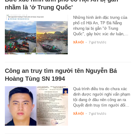
nhầm là 'ở Trung Quốc'
Những hình ảnh đặc trưng của
phố cổ Hội An, TP Đà Nẵng
nhưng lại bị gắn "ở Trung
Quốc", gây bức xúc dư luận,…
XÃ HỘI
-
7 giờ trước
Công an truy tìm người tên Nguyễn Bá
Hoàng Tùng SN 1994
Quá trình điều tra do chưa xác
định được người nghi vấn phạm
tội đang ở đâu nên công an ra
Quyết định truy tìm người đối…
XÃ HỘI
-
7 giờ trước