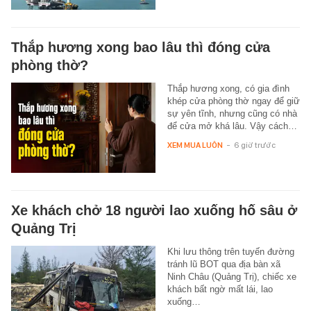
Thắp hương xong bao lâu thì đóng cửa
phòng thờ?
Thắp hương xong, có gia đình
khép cửa phòng thờ ngay để giữ
sự yên tĩnh, nhưng cũng có nhà
để cửa mở khá lâu. Vậy cách…
XEM MUA LUÔN
-
6 giờ trước
Xe khách chở 18 người lao xuống hố sâu ở
Quảng Trị
Khi lưu thông trên tuyến đường
tránh lũ BOT qua địa bàn xã
Ninh Châu (Quảng Trị), chiếc xe
khách bất ngờ mất lái, lao
xuống…