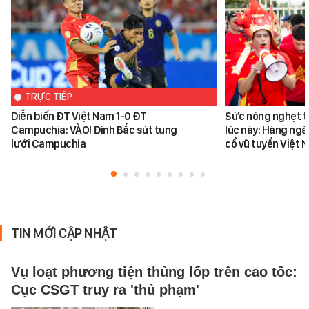
TRỰC TIẾP
Diễn biến ĐT Việt Nam 1-0 ĐT
Sức nóng nghẹt th
Campuchia: VÀO! Đình Bắc sút tung
lúc này: Hàng ngà
lưới Campuchia
cổ vũ tuyển Việt
TIN MỚI CẬP NHẬT
Vụ loạt phương tiện thủng lốp trên cao tốc:
Cục CSGT truy ra 'thủ phạm'