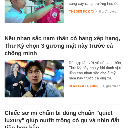
súng xảy ra tại trường học ở…
THẾ GIỚI ĐÓ ĐÂY
-
6 giờ trước
Nếu nhan sắc nam thần có bảng xếp hạng,
Thư Kỳ chọn 3 gương mặt này trước cả
chồng mình
Dù hợp tác với vô số nam thần,
Thư Kỳ gây chú ý khi dành vị trí
đỉnh cao nhan sắc cho 3 mỹ
nam này trước cả ông xã.
BEAUTY & FASHION
-
6 giờ trước
Chiếc sơ mi chấm bi đúng chuẩn "quiet
luxury" giúp outfit trông có gu và nhìn đắt
tiền hơn hẳn