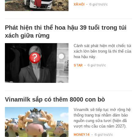
XÃ HỘI
-
6 giờ trước
Phát hiện thi thể hoa hậu 39 tuổi trong túi
xách giữa rừng
Cảnh sát phát hiện một chiếc túi
xách lớn bên trong là thi thể của
hoa hậu này.
STAR
-
6 giờ trước
Vinamilk sắp có thêm 8000 con bò
Vinamilk sẽ tiếp tục mở rộng hệ
thống trang trại nhằm đảm bảo
nguồn cung sữa tươi (hiện đã
vượt nhu cầu của năm 2027).
MONEY.14
-
6 giờ trước