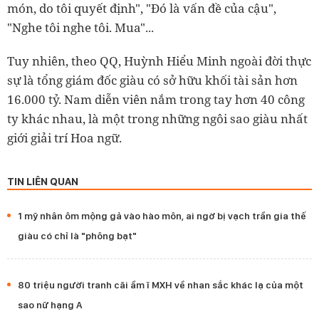
món, do tôi quyết định", "Đó là vấn đề của cậu",
"Nghe tôi nghe tôi. Mua"...
Tuy nhiên, theo QQ, Huỳnh Hiểu Minh ngoài đời thực
sự là tổng giám đốc giàu có sở hữu khối tài sản hơn
16.000 tỷ. Nam diễn viên nắm trong tay hơn 40 công
ty khác nhau, là một trong những ngôi sao giàu nhất
giới giải trí Hoa ngữ.
TIN LIÊN QUAN
1 mỹ nhân ôm mộng gả vào hào môn, ai ngờ bị vạch trần gia thế
giàu có chỉ là "phông bạt"
80 triệu người tranh cãi ầm ĩ MXH về nhan sắc khác lạ của một
sao nữ hạng A