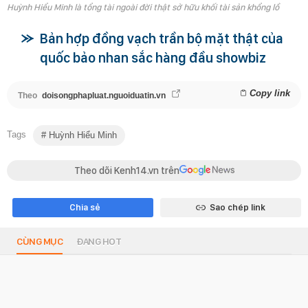
Huỳnh Hiểu Minh là tổng tài ngoài đời thật sở hữu khối tài sản khổng lồ
Bản hợp đồng vạch trần bộ mặt thật của
quốc bảo nhan sắc hàng đầu showbiz
Copy link
Theo
doisongphapluat.nguoiduatin.vn
Tags
Huỳnh Hiểu Minh
Theo dõi Kenh14.vn trên
Chia sẻ
Sao chép link
CÙNG MỤC
ĐANG HOT