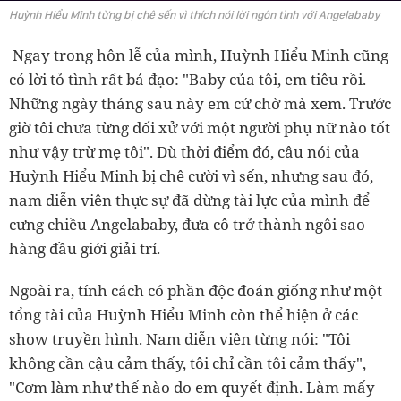
Huỳnh Hiểu Minh từng bị chê sến vì thích nói lời ngôn tình với Angelababy
Ngay trong hôn lễ của mình, Huỳnh Hiểu Minh cũng
có lời tỏ tình rất bá đạo: "Baby của tôi, em tiêu rồi.
Những ngày tháng sau này em cứ chờ mà xem. Trước
giờ tôi chưa từng đối xử với một người phụ nữ nào tốt
như vậy trừ mẹ tôi". Dù thời điểm đó, câu nói của
Huỳnh Hiểu Minh bị chê cười vì sến, nhưng sau đó,
nam diễn viên thực sự đã dừng tài lực của mình để
cưng chiều Angelababy, đưa cô trở thành ngôi sao
hàng đầu giới giải trí.
Ngoài ra, tính cách có phần độc đoán giống như một
tổng tài của Huỳnh Hiểu Minh còn thể hiện ở các
show truyền hình. Nam diễn viên từng nói: "Tôi
không cần cậu cảm thấy, tôi chỉ cần tôi cảm thấy",
"Cơm làm như thế nào do em quyết định. Làm mấy