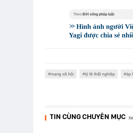
Theo
Đời sống pháp luật
Hình ảnh người Vi
Yagi được chia sẻ nh
mạng xã hội
tỷ lệ thất nghiệp
áp 
TIN CÙNG CHUYÊN MỤC
Xe