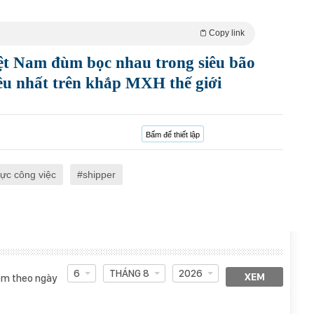
Copy link
ệt Nam đùm bọc nhau trong siêu bão
iều nhất trên khắp MXH thế giới
Bấm để thiết lập
lực công việc
shipper
6
THÁNG 8
2026
XEM
m theo ngày