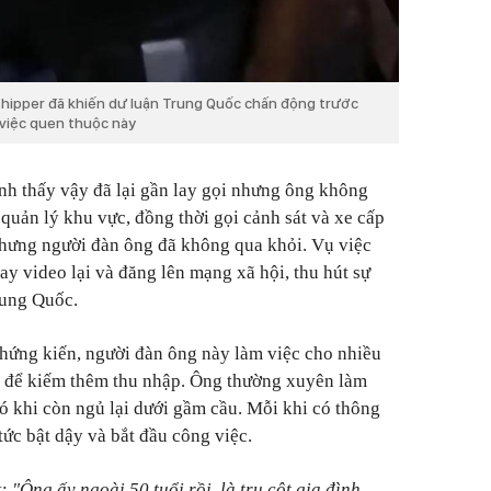
hipper đã khiến dư luận Trung Quốc chấn động trước
 việc quen thuộc này
nh thấy vậy đã lại gần lay gọi nhưng ông không
quản lý khu vực, đồng thời gọi cảnh sát và xe cấp
nhưng người đàn ông đã không qua khỏi. Vụ việc
y video lại và đăng lên mạng xã hội, thu hút sự
rung Quốc.
hứng kiến, người đàn ông này làm việc cho nhiều
u để kiếm thêm thu nhập. Ông thường xuyên làm
có khi còn ngủ lại dưới gầm cầu. Mỗi khi có thông
tức bật dậy và bắt đầu công việc.
:
"Ông ấy ngoài 50 tuổi rồi, là trụ cột gia đình,