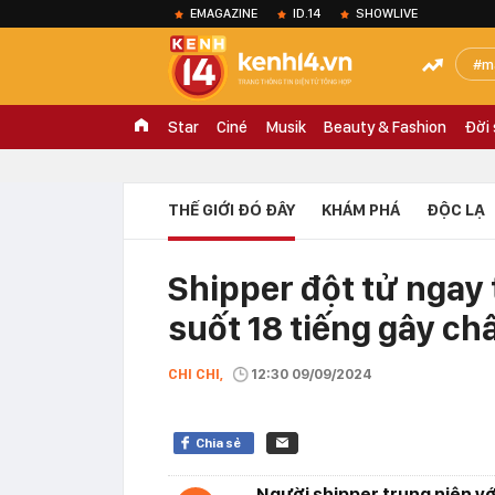
EMAGAZINE
ID.14
SHOWLIVE
m
Star
Ciné
Musik
Beauty & Fashion
Đời
THẾ GIỚI ĐÓ ĐÂY
KHÁM PHÁ
ĐỘC LẠ
Shipper đột tử ngay 
suốt 18 tiếng gây chấ
CHI CHI,
12:30 09/09/2024
Chia sẻ
Người shipper trung niên v