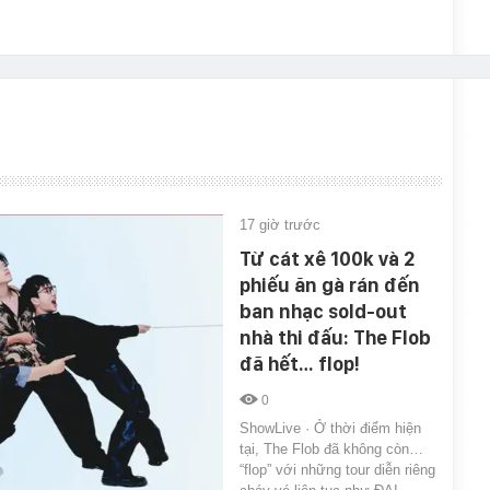
17 giờ trước
Từ cát xê 100k và 2
phiếu ăn gà rán đến
ban nhạc sold-out
nhà thi đấu: The Flob
đã hết… flop!
0
ShowLive · Ở thời điểm hiện
tại, The Flob đã không còn…
“flop” với những tour diễn riêng