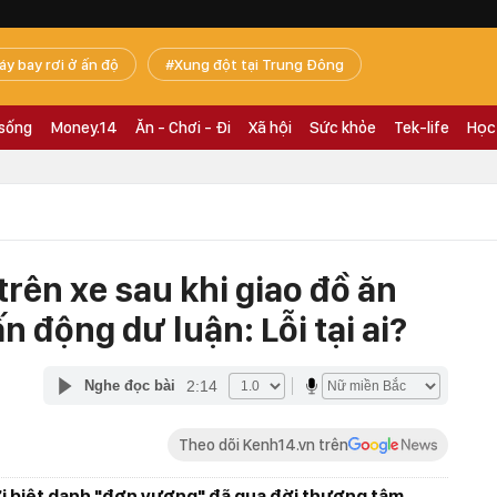
áy bay rơi ở ấn độ
Xung đột tại Trung Đông
 sống
Money.14
Ăn - Chơi - Đi
Xã hội
Sức khỏe
Tek-life
Học
trên xe sau khi giao đồ ăn
n động dư luận: Lỗi tại ai?
2:14
Nghe đọc bài
Theo dõi Kenh14.vn trên
ới biệt danh "đơn vương" đã qua đời thương tâm