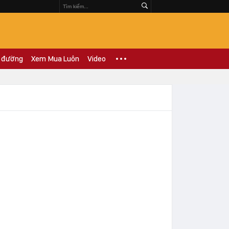
 đường
Xem Mua Luôn
Video