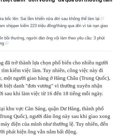
ửa bốc lên: Sai lầm khiến nửa đời sau không thể làm lại
m shipper kiếm 223 triệu đồng/tháng qua đời vì tai nạn giao
 bồi thường, người đàn ông vội làm theo yêu cầu: 3 phút
ồng
g đã trở thành lựa chọn phổ biến cho nhiều người
 tìm kiếm việc làm. Tuy nhiên, công việc này đi
ây, một người giao hàng ở Hàng Châu (Trung Quốc),
với biệt danh "đơn vương" vì thường xuyên nhận
i sau khi làm việc từ 16 đến 18 tiếng mỗi ngày.
 tại khu vực Càn Sáng, quận Dư Hàng, thành phố
 Trung Quốc), người đàn ông này sau khi giao xong
 máy điện của mình như thường lệ. Tuy nhiên, đến
ời phát hiện ông vẫn nằm bất động.