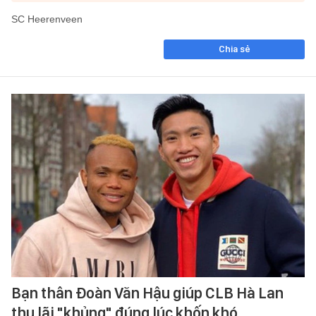
SC Heerenveen
Chia sẻ
Bạn thân Đoàn Văn Hậu giúp CLB Hà Lan
thu lãi "khủng" đúng lúc khốn khó