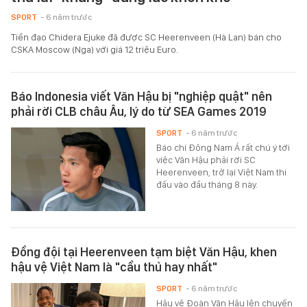
SPORT
- 6 năm trước
Tiền đạo Chidera Ejuke đã được SC Heerenveen (Hà Lan) bán cho
CSKA Moscow (Nga) với giá 12 triệu Euro.
Báo Indonesia viết Văn Hậu bị "nghiệp quật" nên
phải rời CLB châu Âu, lý do từ SEA Games 2019
SPORT
- 6 năm trước
Báo chí Đông Nam Á rất chú ý tới
việc Văn Hậu phải rời SC
Heerenveen, trở lại Việt Nam thi
đấu vào đầu tháng 8 này.
Đồng đội tại Heerenveen tạm biệt Văn Hậu, khen
hậu vệ Việt Nam là "cầu thủ hay nhất"
SPORT
- 6 năm trước
Hậu vệ Đoàn Văn Hậu lên chuyến