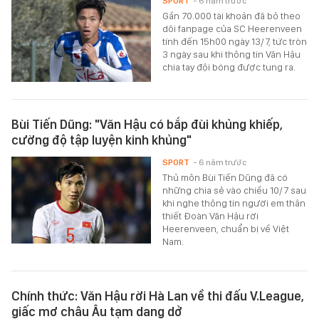
SPORT
- 6 năm trước
Gần 70.000 tài khoản đã bỏ theo
dõi fanpage của SC Heerenveen
tính đến 15h00 ngày 13/7, tức tròn
3 ngày sau khi thông tin Văn Hậu
chia tay đội bóng được tung ra.
Bùi Tiến Dũng: "Văn Hậu có bắp đùi khủng khiếp,
cường độ tập luyện kinh khủng"
SPORT
- 6 năm trước
Thủ môn Bùi Tiến Dũng đã có
những chia sẻ vào chiều 10/7 sau
khi nghe thông tin người em thân
thiết Đoàn Văn Hậu rời
Heerenveen, chuẩn bị về Việt
Nam.
Chính thức: Văn Hậu rời Hà Lan về thi đấu V.League,
giấc mơ châu Âu tạm dang dở