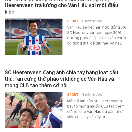
Heerenveen trả lương cho Văn Hậu với một điều
kiện
SPORT
- 6 năm trước
Văn Hậu sẽ hết hạn hợp đồng với
SC Heerenveen vào ngày 30/6
nhưng phía CLB Hà Lan vẫn chưa
có động thái để giữ hậu vệ này.
SC Heerenveen đăng ảnh chia tay hàng loạt cầu
thủ, fan cứng thở phào vì không có Văn Hậu và
mong CLB tạo thêm cơ hội
SPORT
- 6 năm trước
Một số fan của SC Heerenveen
bày tỏ mong muốn CLB tạo thêm
cơ hội cho Văn Hậu dù gần như
việc chia tay sẽ xảy ra.