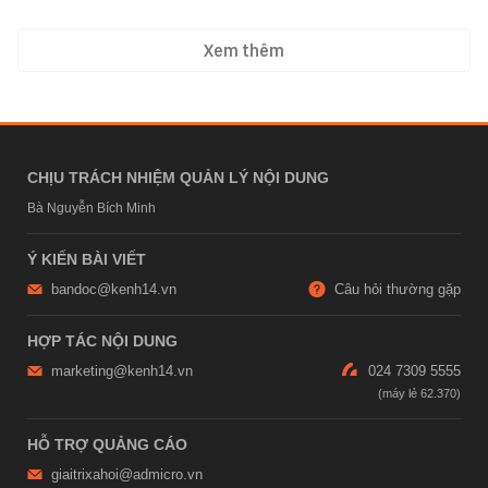
Xem thêm
CHỊU TRÁCH NHIỆM QUẢN LÝ NỘI DUNG
Bà Nguyễn Bích Minh
Ý KIẾN BÀI VIẾT
bandoc@kenh14.vn
Câu hỏi thường gặp
HỢP TÁC NỘI DUNG
marketing@kenh14.vn
024 7309 5555
HỖ TRỢ QUẢNG CÁO
giaitrixahoi@admicro.vn