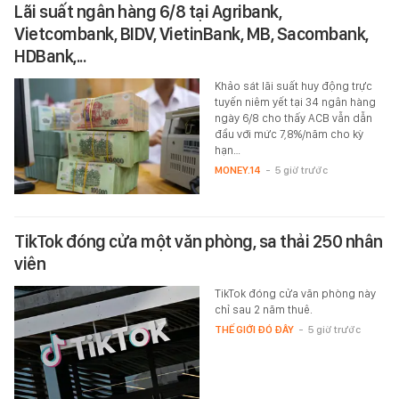
Lãi suất ngân hàng 6/8 tại Agribank,
Vietcombank, BIDV, VietinBank, MB, Sacombank,
HDBank,...
Khảo sát lãi suất huy động trực
tuyến niêm yết tại 34 ngân hàng
ngày 6/8 cho thấy ACB vẫn dẫn
đầu với mức 7,8%/năm cho kỳ
hạn…
MONEY.14
-
5 giờ trước
TikTok đóng cửa một văn phòng, sa thải 250 nhân
viên
TikTok đóng cửa văn phòng này
chỉ sau 2 năm thuê.
THẾ GIỚI ĐÓ ĐÂY
-
5 giờ trước