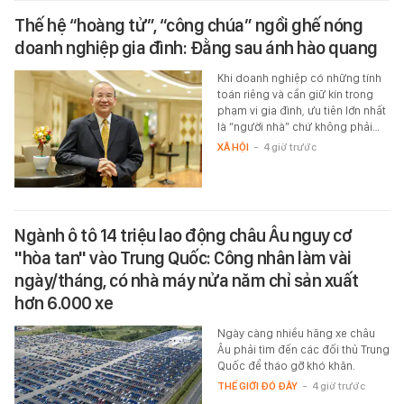
Thế hệ “hoàng tử”, “công chúa” ngồi ghế nóng
doanh nghiệp gia đình: Đằng sau ánh hào quang
Khi doanh nghiệp có những tính
toán riêng và cần giữ kín trong
phạm vi gia đình, ưu tiên lớn nhất
là “người nhà” chứ không phải…
XÃ HỘI
-
4 giờ trước
Ngành ô tô 14 triệu lao động châu Âu nguy cơ
"hòa tan" vào Trung Quốc: Công nhân làm vài
ngày/tháng, có nhà máy nửa năm chỉ sản xuất
hơn 6.000 xe
Ngày càng nhiều hãng xe châu
Âu phải tìm đến các đối thủ Trung
Quốc để tháo gỡ khó khăn.
THẾ GIỚI ĐÓ ĐÂY
-
4 giờ trước