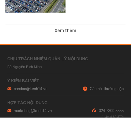
Xem thêm
CHỊU TRÁCH NHIỆM QUẢN LÝ NỘI DUNG
Bà Nguyễn Bích Minh
Ý KIẾN BÀI VIẾT
bandoc@kenh14.vn
Câu hỏi thường gặp
HỢP TÁC NỘI DUNG
marketing@kenh14.vn
024 7309 5555
HỖ TRỢ QUẢNG CÁO