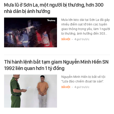
Mưa lũ ở Sơn La, một người bị thương, hơn 300
nhà dân bị ảnh hưởng
Mưa lớn kéo dài tại Sơn La đã gây
nhiều điểm sạt lở trên các tuyến
giao thông trọng yếu, làm 1 người
bị thương, ảnh hưởng đến 303…
XÃ HỘI
-
4 giờ trước
Thi hành lệnh bắt tạm giam Nguyễn Minh Hiền SN
1992 liên quan hơn 1 tỷ đồng
Nguyễn Minh Hiền bị bắt về tội
"Lừa đảo chiếm đoạt tài sản".
XÃ HỘI
-
4 giờ trước