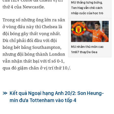
MU thắng tưng bừng,
thứ 4 của Newcastle.
Ten Hag vẫn chê cách
nhập cuộc của học trò
Trong số những ông lớn ra sân
ở vòng đấu này thì Chelsea là
đội bóng gây thất vọng nhất.
Dù chỉ phải đối đầu với đội
bóng bét bảng Southampton,
MU nhắm thủ môn cao
1m97 thay De Gea
nhưng đội bóng thành London
vẫn nhận thất bại với tỉ số 0-1,
qua đó giậm chân ở vị trí thứ 10./.
Kết quả Ngoại hạng Anh 20/2: Son Heung-
min đưa Tottenham vào tốp 4