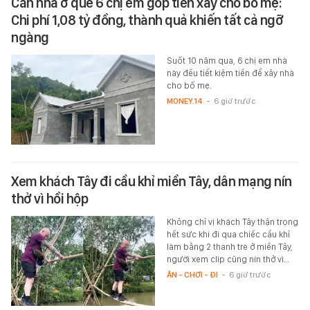
Căn nhà ở quê 6 chị em góp tiền xây cho bố mẹ:
Chi phí 1,08 tỷ đồng, thành quả khiến tất cả ngỡ
ngàng
Suốt 10 năm qua, 6 chị em nhà
này đều tiết kiệm tiền để xây nhà
cho bố mẹ.
MONEY.14
-
6 giờ trước
Xem khách Tây đi cầu khỉ miền Tây, dân mạng nín
thở vì hồi hộp
Không chỉ vị khách Tây thận trọng
hết sức khi đi qua chiếc cầu khỉ
làm bằng 2 thanh tre ở miền Tây,
người xem clip cũng nín thở vì…
ĂN - CHƠI - ĐI
-
6 giờ trước