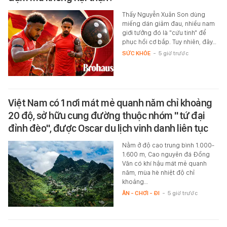
Thấy Nguyễn Xuân Son dùng
miếng dán giảm đau, nhiều nam
giới tưởng đó là "cứu tinh" để
phục hồi cơ bắp. Tuy nhiên, đây…
SỨC KHỎE
-
5 giờ trước
Việt Nam có 1 nơi mát mẻ quanh năm chỉ khoảng
20 độ, sở hữu cung đường thuộc nhóm "tứ đại
đỉnh đèo", được Oscar du lịch vinh danh liên tục
Nằm ở độ cao trung bình 1.000-
1.600 m, Cao nguyên đá Đồng
Văn có khí hậu mát mẻ quanh
năm, mùa hè nhiệt độ chỉ
khoảng…
ĂN - CHƠI - ĐI
-
5 giờ trước