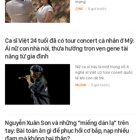
mạng.
CINE
-
5 giờ trước
Ca sĩ Việt 24 tuổi đã có tour concert cá nhân ở Mỹ:
Ái nữ con nhà nòi, thừa hưởng trọn vẹn gene tài
năng từ gia đình
Nữ ca sĩ này là một trong số ít
nghệ sĩ Việt có tour conert quốc
tế khi còn rất trẻ.
MUSIK
-
5 giờ trước
Nguyễn Xuân Son và những "miếng dán lạ" trên
tay: Bài toán ăn gì để phục hồi cơ bắp, nạp nhiều
đạm mà không hại thận?