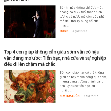
Bản hit này không chỉ đưa một
chàng ca sĩ 22 tuổi thành hiện
tượng cả nước mà còn góp phần
mở đầu thời kỳ bùng nổ của
nhạc…
MUSIK
-
4 giờ trước
Top 4 con giáp không cần giàu sớm vẫn có hậu
vận đáng mơ ước: Tiền bạc, nhà cửa và sự nghiệp
đều đi lên chậm mà chắc
Bốn con giáp này có thể không
giàu có hay thành công quá sớm,
nhưng càng trưởng thành càng
tích lũy được tiền bạc, sự
nghiệp…
XEM MUA LUÔN
-
4 giờ trước