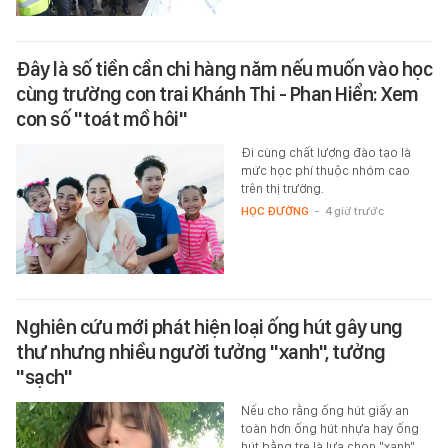
Đây là số tiền cần chi hàng năm nếu muốn vào học
cùng trường con trai Khánh Thi - Phan Hiển: Xem
con số "toát mồ hôi"
Đi cùng chất lượng đào tạo là
mức học phí thuộc nhóm cao
trên thị trường.
HỌC ĐƯỜNG
-
4 giờ trước
Nghiên cứu mới phát hiện loại ống hút gây ung
thư nhưng nhiều người tưởng "xanh", tưởng
"sạch"
Nếu cho rằng ống hút giấy an
toàn hơn ống hút nhựa hay ống
hút bằng tre là lựa chọn "xanh"