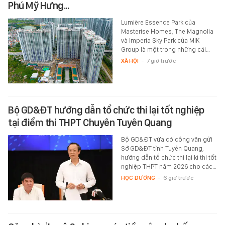
Phú Mỹ Hưng...
Lumière Essence Park của
Masterise Homes, The Magnolia
và Imperia Sky Park của MIK
Group là một trong những cái…
XÃ HỘI
-
7 giờ trước
Bộ GD&ĐT hướng dẫn tổ chức thi lại tốt nghiệp
tại điểm thi THPT Chuyên Tuyên Quang
Bộ GD&ĐT vừa có công văn gửi
Sở GD&ĐT tỉnh Tuyên Quang,
hướng dẫn tổ chức thi lại kì thi tốt
nghiệp THPT năm 2026 cho các…
HỌC ĐƯỜNG
-
6 giờ trước