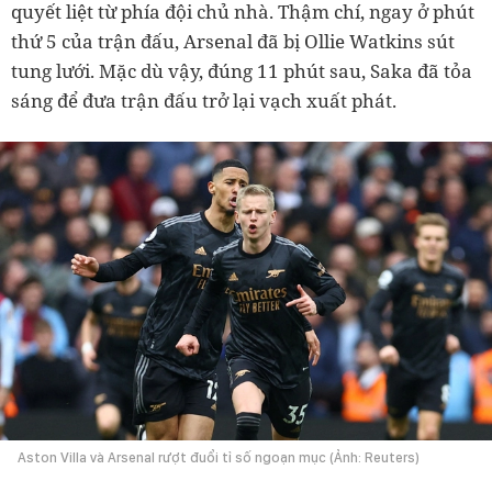
quyết liệt từ phía đội chủ nhà. Thậm chí, ngay ở phút
thứ 5 của trận đấu, Arsenal đã bị Ollie Watkins sút
tung lưới. Mặc dù vậy, đúng 11 phút sau, Saka đã tỏa
sáng để đưa trận đấu trở lại vạch xuất phát.
Aston Villa và Arsenal rượt đuổi tỉ số ngoạn mục (Ảnh: Reuters)