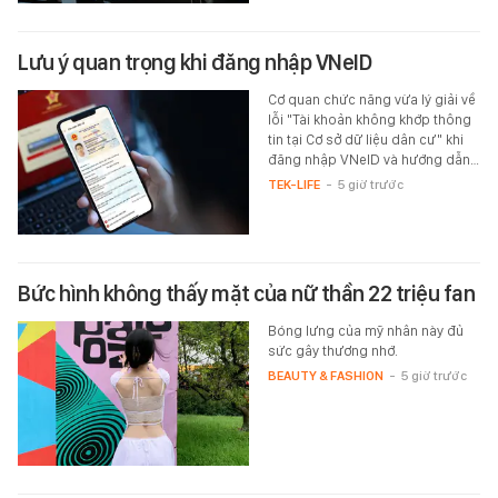
Lưu ý quan trọng khi đăng nhập VNeID
Cơ quan chức năng vừa lý giải về
lỗi "Tài khoản không khớp thông
tin tại Cơ sở dữ liệu dân cư" khi
đăng nhập VNeID và hướng dẫn…
TEK-LIFE
-
5 giờ trước
Bức hình không thấy mặt của nữ thần 22 triệu fan
Bóng lưng của mỹ nhân này đủ
sức gây thương nhớ.
BEAUTY & FASHION
-
5 giờ trước