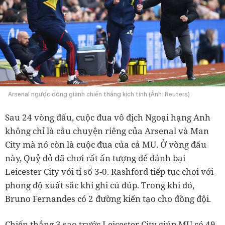
Arsenal ngược dòng giành chiến thắng kịch tính (Ảnh: Reuters)
Sau 24 vòng đấu, cuộc đua vô địch Ngoại hạng Anh
không chỉ là câu chuyện riêng của Arsenal và Man
City mà nó còn là cuộc đua của cả MU. Ở vòng đấu
này, Quỷ đỏ đã chơi rất ấn tượng để đánh bại
Leicester City với tỉ số 3-0. Rashford tiếp tục chơi với
phong độ xuất sắc khi ghi cú đúp. Trong khi đó,
Bruno Fernandes có 2 đường kiến tạo cho đồng đội.
Chiến thắng 3 sao trước Leicester City giúp MU có 49