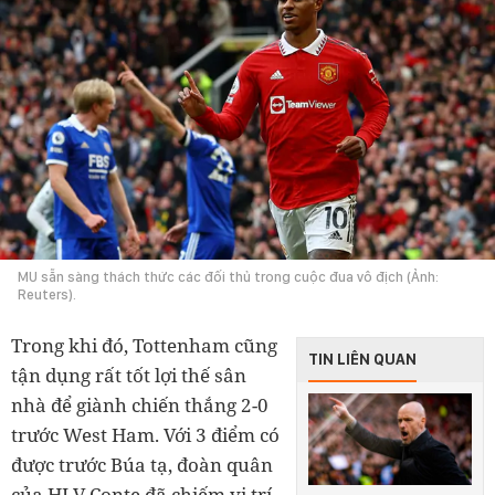
MU sẵn sàng thách thức các đối thủ trong cuộc đua vô địch (Ảnh:
Reuters).
Trong khi đó, Tottenham cũng
TIN LIÊN QUAN
tận dụng rất tốt lợi thế sân
nhà để giành chiến thắng 2-0
trước West Ham. Với 3 điểm có
được trước Búa tạ, đoàn quân
của HLV Conte đã chiếm vị trí