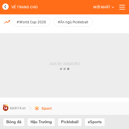
VỀ TRANG CHỦ
MỚI NHẤT
MỚI NHẤT
#World Cup 2026
#Ăn ngủ Pickleball
Xem thêm
Sport
Bóng đá
Hậu Trường
Pickleball
eSports