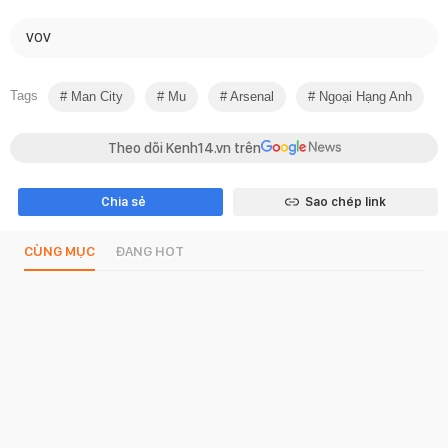
VOV
Tags
Man City
Mu
Arsenal
Ngoại Hạng Anh
Theo dõi Kenh14.vn trên
Chia sẻ
Sao chép link
CÙNG MỤC
ĐANG HOT