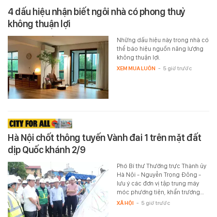
4 dấu hiệu nhận biết ngôi nhà có phong thuỷ
không thuận lợi
Những dấu hiệu này trong nhà có
thể báo hiệu nguồn năng lượng
không thuận lợi.
XEM MUA LUÔN
-
5 giờ trước
Hà Nội chốt thông tuyến Vành đai 1 trên mặt đất
dịp Quốc khánh 2/9
Phó Bí thư Thường trực Thành ủy
Hà Nội - Nguyễn Trọng Đông -
lưu ý các đơn vị tập trung máy
móc phương tiện, khẩn trương…
XÃ HỘI
-
5 giờ trước