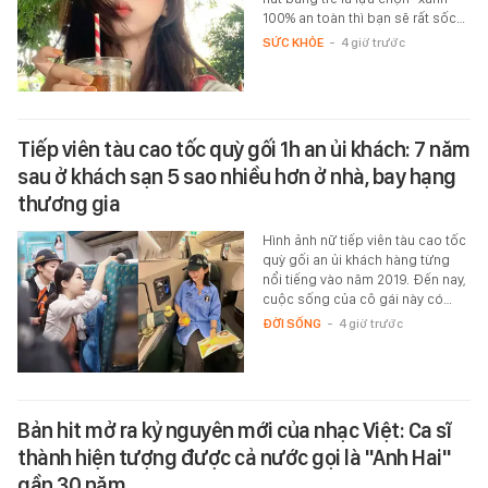
100% an toàn thì bạn sẽ rất sốc…
SỨC KHỎE
-
4 giờ trước
Tiếp viên tàu cao tốc quỳ gối 1h an ủi khách: 7 năm
sau ở khách sạn 5 sao nhiều hơn ở nhà, bay hạng
thương gia
Hình ảnh nữ tiếp viên tàu cao tốc
quỳ gối an ủi khách hàng từng
nổi tiếng vào năm 2019. Đến nay,
cuộc sống của cô gái này có…
ĐỜI SỐNG
-
4 giờ trước
Bản hit mở ra kỷ nguyên mới của nhạc Việt: Ca sĩ
thành hiện tượng được cả nước gọi là "Anh Hai"
gần 30 năm