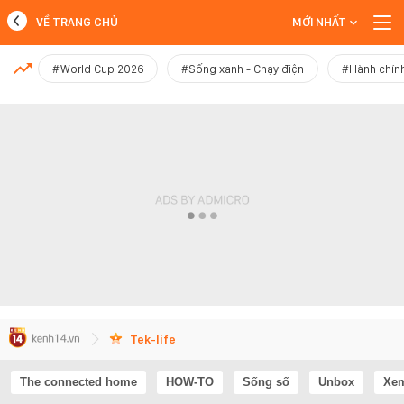
VỀ TRANG CHỦ
MỚI NHẤT
MỚI NHẤT
#World Cup 2026
#Sống xanh - Chạy điện
#Hành chính
Xem thêm
Tek-life
The connected home
HOW-TO
Sống số
Unbox
Xem