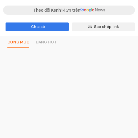
Theo dõi Kenh14.vn trên
Chia sẻ
Sao chép link
CÙNG MỤC
ĐANG HOT