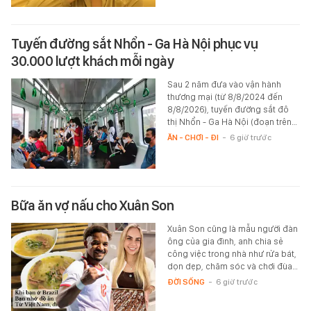
Tuyến đường sắt Nhổn - Ga Hà Nội phục vụ
30.000 lượt khách mỗi ngày
Sau 2 năm đưa vào vận hành
thương mại (từ 8/8/2024 đến
8/8/2026), tuyến đường sắt đô
thị Nhổn - Ga Hà Nội (đoạn trên…
ĂN - CHƠI - ĐI
-
6 giờ trước
Bữa ăn vợ nấu cho Xuân Son
Xuân Son cũng là mẫu người đàn
ông của gia đình, anh chia sẻ
công việc trong nhà như rửa bát,
dọn dẹp, chăm sóc và chơi đùa…
ĐỜI SỐNG
-
6 giờ trước