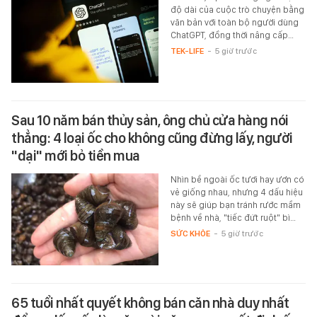
độ dài của cuộc trò chuyện bằng
văn bản với toàn bộ người dùng
ChatGPT, đồng thời nâng cấp…
TEK-LIFE
-
5 giờ trước
Sau 10 năm bán thủy sản, ông chủ cửa hàng nói
thẳng: 4 loại ốc cho không cũng đừng lấy, người
"dại" mới bỏ tiền mua
Nhìn bề ngoài ốc tươi hay ươn có
vẻ giống nhau, nhưng 4 dấu hiệu
này sẽ giúp bạn tránh rước mầm
bệnh về nhà, "tiếc đứt ruột" bì…
SỨC KHỎE
-
5 giờ trước
65 tuổi nhất quyết không bán căn nhà duy nhất