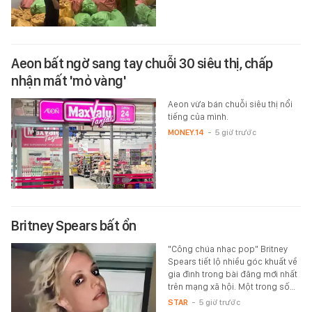
Aeon bất ngờ sang tay chuỗi 30 siêu thị, chấp
nhận mất 'mỏ vàng'
Aeon vừa bán chuỗi siêu thị nổi
tiếng của mình.
MONEY.14
-
5 giờ trước
Britney Spears bất ổn
"Công chúa nhạc pop" Britney
Spears tiết lộ nhiều góc khuất về
gia đình trong bài đăng mới nhất
trên mạng xã hội. Một trong số…
STAR
-
5 giờ trước