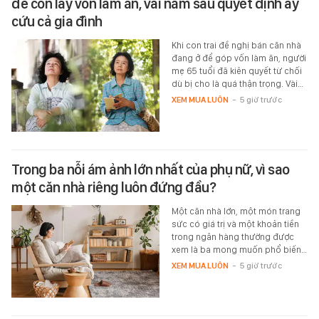
để con lấy vốn làm ăn, vài năm sau quyết định ấy
cứu cả gia đình
Khi con trai đề nghị bán căn nhà
đang ở để góp vốn làm ăn, người
mẹ 65 tuổi đã kiên quyết từ chối
dù bị cho là quá thận trọng. Vài…
XEM MUA LUÔN
-
5 giờ trước
Trong ba nỗi ám ảnh lớn nhất của phụ nữ, vì sao
một căn nhà riêng luôn đứng đầu?
Một căn nhà lớn, một món trang
sức có giá trị và một khoản tiền
trong ngân hàng thường được
xem là ba mong muốn phổ biến…
XEM MUA LUÔN
-
5 giờ trước