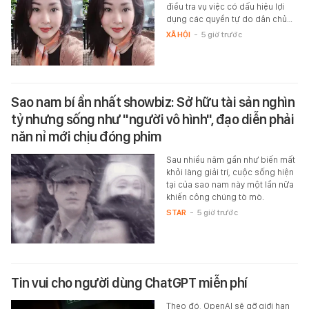
điều tra vụ việc có dấu hiệu lợi
dụng các quyền tự do dân chủ…
XÃ HỘI
-
5 giờ trước
Sao nam bí ẩn nhất showbiz: Sở hữu tài sản nghìn
tỷ nhưng sống như "người vô hình", đạo diễn phải
năn nỉ mới chịu đóng phim
Sau nhiều năm gần như biến mất
khỏi làng giải trí, cuộc sống hiện
tại của sao nam này một lần nữa
khiến công chúng tò mò.
STAR
-
5 giờ trước
Tin vui cho người dùng ChatGPT miễn phí
Theo đó, OpenAI sẽ gỡ giới hạn