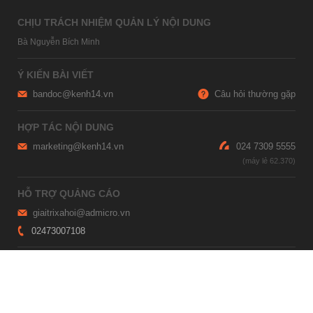
CHỊU TRÁCH NHIỆM QUẢN LÝ NỘI DUNG
Bà Nguyễn Bích Minh
Ý KIẾN BÀI VIẾT
bandoc@kenh14.vn
Câu hỏi thường gặp
HỢP TÁC NỘI DUNG
marketing@kenh14.vn
024 7309 5555
HỖ TRỢ QUẢNG CÁO
giaitrixahoi@admicro.vn
02473007108
TRỤ SỞ HÀ NỘI
Tầng 21, Tòa nhà Center Building, Hapulico Complex, Số 01, phố
Nguyễn Huy Tưởng, phường Thanh Xuân, thành phố Hà Nội