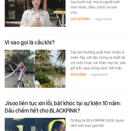
hay buồn bã, mà là người biết
nhìn nhận, điều chỉnh và làm
chủ…
HỌC ĐƯỜNG
-
4 giờ trước
Vì sao gọi là cầu khỉ?
Cầu khỉ thường xuất hiện nhiều ở
miền Tây, với đặc trưng là thiết kế
chỉ một hoặc vài thân cây tre, ván
gỗ bắc qua sông rạch, kết hợp…
ĐỜI SỐNG
-
4 giờ trước
Jisoo liên tục xin lỗi, bật khóc tại sự kiện 10 năm:
Dấu chấm hết cho BLACKPINK?
Tương lai BLACKPINK được quan
tâm hơn bao giờ hết.