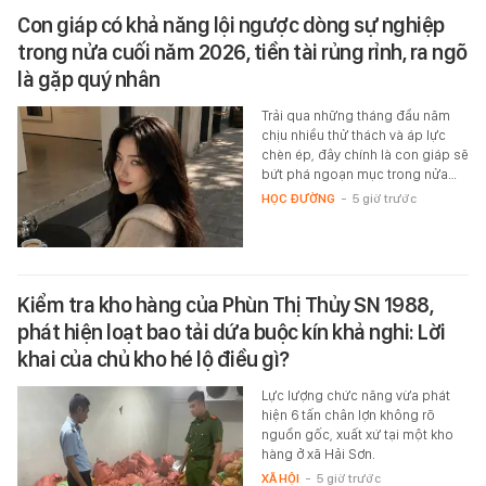
Con giáp có khả năng lội ngược dòng sự nghiệp
trong nửa cuối năm 2026, tiền tài rủng rỉnh, ra ngõ
là gặp quý nhân
Trải qua những tháng đầu năm
chịu nhiều thử thách và áp lực
chèn ép, đây chính là con giáp sẽ
bứt phá ngoạn mục trong nửa…
HỌC ĐƯỜNG
-
5 giờ trước
Kiểm tra kho hàng của Phùn Thị Thủy SN 1988,
phát hiện loạt bao tải dứa buộc kín khả nghi: Lời
khai của chủ kho hé lộ điều gì?
Lực lượng chức năng vừa phát
hiện 6 tấn chân lợn không rõ
nguồn gốc, xuất xứ tại một kho
hàng ở xã Hải Sơn.
XÃ HỘI
-
5 giờ trước