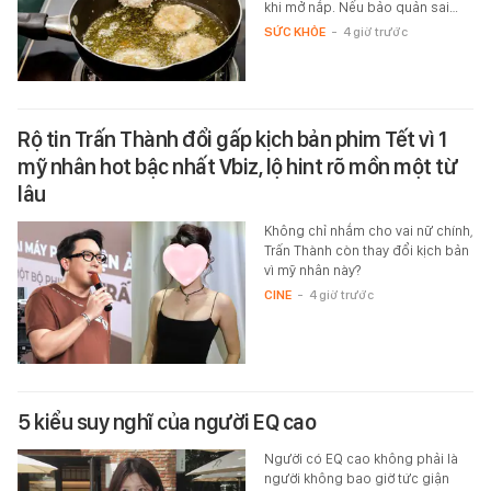
khi mở nắp. Nếu bảo quản sai…
SỨC KHỎE
-
4 giờ trước
Rộ tin Trấn Thành đổi gấp kịch bản phim Tết vì 1
mỹ nhân hot bậc nhất Vbiz, lộ hint rõ mồn một từ
lâu
Không chỉ nhắm cho vai nữ chính,
Trấn Thành còn thay đổi kịch bản
vì mỹ nhân này?
CINE
-
4 giờ trước
5 kiểu suy nghĩ của người EQ cao
Người có EQ cao không phải là
người không bao giờ tức giận