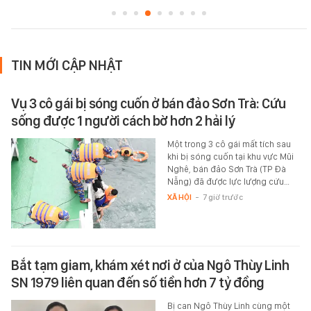
TIN MỚI CẬP NHẬT
Vụ 3 cô gái bị sóng cuốn ở bán đảo Sơn Trà: Cứu
sống được 1 người cách bờ hơn 2 hải lý
Một trong 3 cô gái mất tích sau
khi bị sóng cuốn tại khu vực Mũi
Nghê, bán đảo Sơn Trà (TP Đà
Nẵng) đã được lực lượng cứu…
XÃ HỘI
-
7 giờ trước
Bắt tạm giam, khám xét nơi ở của Ngô Thùy Linh
SN 1979 liên quan đến số tiền hơn 7 tỷ đồng
Bị can Ngô Thùy Linh cùng một