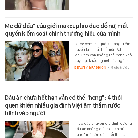
Mẹ đỡ đầu" của giới makeup lao đao đổ nợ, mất
quyền kiểm soát chính thương hiệu của mình
Được xem là nghệ sĩ trang điểm
quyền lực nhất thế giới, Pat
McGrath vẫn không thể tránh khỏi
quy luật khắc nghiệt của ngành…
BEAUTY & FASHION
-
5 giờ trước
Dầu ăn chưa hết hạn vẫn có thể "hỏng": 4 thói
quen khiến nhiều gia đình Việt âm thầm rước
bệnh vào người
Theo các chuyên gia dinh dưỡng,
dầu ăn không chỉ có "hạn sử
dụng" mà còn có "tuổi thọ" sau