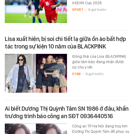
ASEAN Cup 2026.
SPORT
-
6 giờ trước
Lisa xuất hiện, bị soi chi tiết lạ giữa ồn ào bất hợp
tác trong sự kiện 10 năm của BLACKPINK
Động thái của Lisa (BLACKPINK)
giữa tâm bão đang nhận được
sự chú ý lớn.
STAR
-
6 giờ trước
Ai biết Dương Thị Quỳnh Tâm SN 1986 ở đâu, khẩn
trương trình báo công an SĐT 0936440516
Công an TP Hà Nội đang truy tìm
Dương Thị Quỳnh Tâm để phục vụ