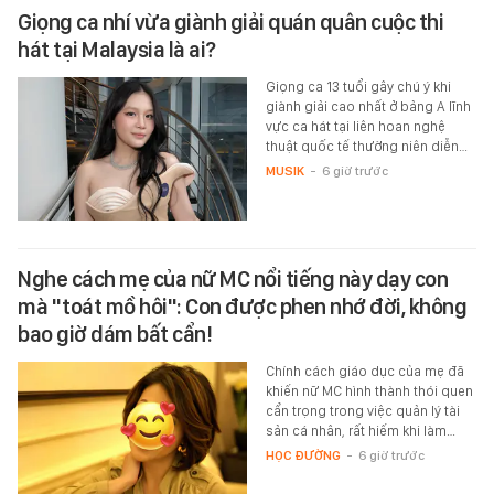
Giọng ca nhí vừa giành giải quán quân cuộc thi
hát tại Malaysia là ai?
Giọng ca 13 tuổi gây chú ý khi
giành giải cao nhất ở bảng A lĩnh
vực ca hát tại liên hoan nghệ
thuật quốc tế thường niên diễn…
MUSIK
-
6 giờ trước
Nghe cách mẹ của nữ MC nổi tiếng này dạy con
mà "toát mồ hôi": Con được phen nhớ đời, không
bao giờ dám bất cẩn!
Chính cách giáo dục của mẹ đã
khiến nữ MC hình thành thói quen
cẩn trọng trong việc quản lý tài
sản cá nhân, rất hiếm khi làm…
HỌC ĐƯỜNG
-
6 giờ trước