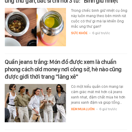
ung thư gan, bác sĩ chỉ nói 3 từ: "Bình giữ nhiệt"
Trong chiếc bình giữ nhiệt cụ ông
này luôn mang theo bên mình rút
cuộc có thứ gì mà lại khiến ông
mắc ung thư gan?
SỨC KHỎE
-
6 giờ trước
Quần jeans trắng: Món đồ được xem là chuẩn
phong cách old money nơi công sở, hè nào cũng
được giới thời trang "lăng xê"
Có một kiểu quần còn mang lại
cảm giác mát mẻ hơn cả jeans
xanh nhạt, đậm chất mùa hè hơn
jeans xanh đậm và giúp tổng…
XEM MUA LUÔN
-
6 giờ trước