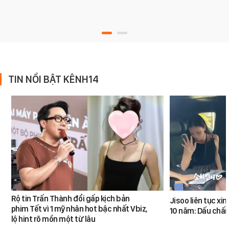
TIN NỔI BẬT KÊNH14
Rộ tin Trấn Thành đổi gấp kịch bản
Jisoo liên tục xin 
phim Tết vì 1 mỹ nhân hot bậc nhất Vbiz,
10 năm: Dấu chấ
lộ hint rõ mồn một từ lâu