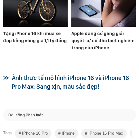
Tặng iPhone 16 khi mua xe
Apple đang cố gắng giải
đạp bằng vàng giá 1,1 tỷ đồng
quyết sự cố đặc biệt nghiêm
trọng của iPhone
Ảnh thực tế mô hình iPhone 16 và iPhone 16
Pro Max: Sang xịn, màu sắc đẹp!
Đời sống Pháp luật
Tags
IPhone 16 Pro
IPhone
IPhone 16 Pro Max
I