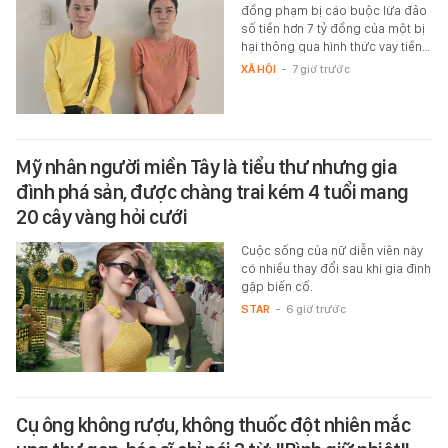
đồng phạm bị cáo buộc lừa đảo
số tiền hơn 7 tỷ đồng của một bị
hại thông qua hình thức vay tiền…
XÃ HỘI
-
7 giờ trước
Mỹ nhân người miền Tây là tiểu thư nhưng gia
đình phá sản, được chàng trai kém 4 tuổi mang
20 cây vàng hỏi cưới
Cuộc sống của nữ diễn viên này
có nhiều thay đổi sau khi gia đình
gặp biến cố.
STAR
-
6 giờ trước
Cụ ông không rượu, không thuốc đột nhiên mắc