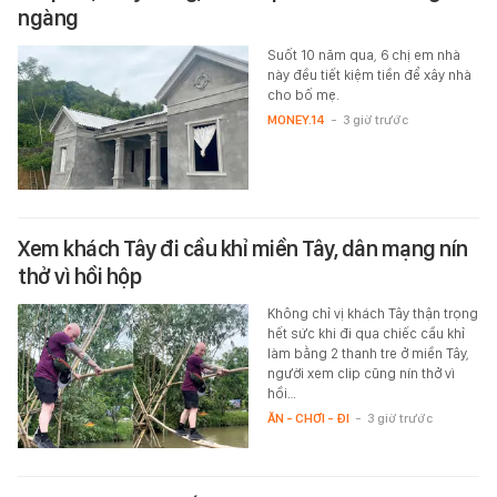
ngàng
Suốt 10 năm qua, 6 chị em nhà
này đều tiết kiệm tiền để xây nhà
cho bố mẹ.
MONEY.14
-
3 giờ trước
Xem khách Tây đi cầu khỉ miền Tây, dân mạng nín
thở vì hồi hộp
Không chỉ vị khách Tây thận trọng
hết sức khi đi qua chiếc cầu khỉ
làm bằng 2 thanh tre ở miền Tây,
người xem clip cũng nín thở vì
hồi…
ĂN - CHƠI - ĐI
-
3 giờ trước