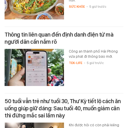
hơn.
SỨC KHỎE
-
5 giờ trước
Thông tin liên quan đến định danh điện tử mà
người dân cần nắm rõ
Công an thành phố Hải Phòng
vừa phát đi thông báo mới.
TEK-LIFE
-
5 giờ trước
50 tuổi vẫn trẻ như tuổi 30, Thư Kỳ tiết lộ cách ăn
uống giúp giữ dáng: Sau tuổi 40, muốn giảm cân
thì đừng mắc sai lầm này
Khi được hỏi có còn phải kiêng