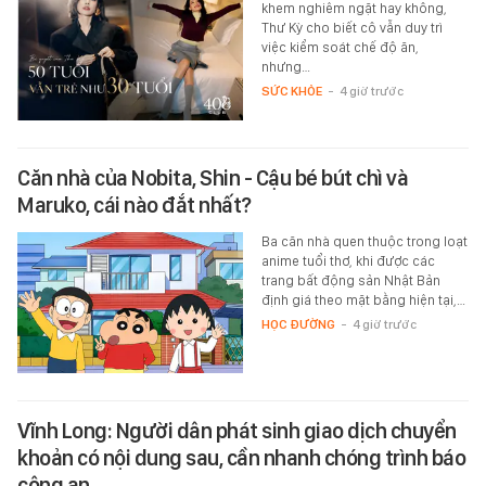
khem nghiêm ngặt hay không,
Thư Kỳ cho biết cô vẫn duy trì
việc kiểm soát chế độ ăn,
nhưng…
SỨC KHỎE
-
4 giờ trước
Căn nhà của Nobita, Shin - Cậu bé bút chì và
Maruko, cái nào đắt nhất?
Ba căn nhà quen thuộc trong loạt
anime tuổi thơ, khi được các
trang bất động sản Nhật Bản
định giá theo mặt bằng hiện tại,…
HỌC ĐƯỜNG
-
4 giờ trước
Vĩnh Long: Người dân phát sinh giao dịch chuyển
khoản có nội dung sau, cần nhanh chóng trình báo
công an