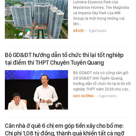
Lumière Essence Park của
Masterise Homes, The Magnolia
và Imperia Sky Park của MIK
Group là một trong những cái
tên…
XÃ HỘI
-
3 giờ trước
Bộ GD&ĐT hướng dẫn tổ chức thi lại tốt nghiệp
tại điểm thi THPT Chuyên Tuyên Quang
Bộ GD&ĐT vừa có công văn gửi
Sở GD&ĐT tỉnh Tuyên Quang,
hướng dẫn tổ chức thi lại kì thi tốt
nghiệp THPT năm 2026 cho các…
HỌC ĐƯỜNG
-
3 giờ trước
Căn nhà ở quê 6 chị em góp tiền xây cho bố mẹ:
Chi phí 1,08 tỷ đồng, thành quả khiến tất cả ngỡ