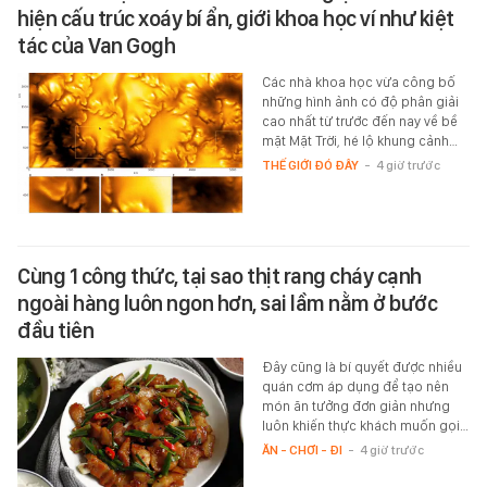
hiện cấu trúc xoáy bí ẩn, giới khoa học ví như kiệt
tác của Van Gogh
Các nhà khoa học vừa công bố
những hình ảnh có độ phân giải
cao nhất từ trước đến nay về bề
mặt Mặt Trời, hé lộ khung cảnh…
THẾ GIỚI ĐÓ ĐÂY
-
4 giờ trước
Cùng 1 công thức, tại sao thịt rang cháy cạnh
ngoài hàng luôn ngon hơn, sai lầm nằm ở bước
đầu tiên
Đây cũng là bí quyết được nhiều
quán cơm áp dụng để tạo nên
món ăn tưởng đơn giản nhưng
luôn khiến thực khách muốn gọi…
ĂN - CHƠI - ĐI
-
4 giờ trước