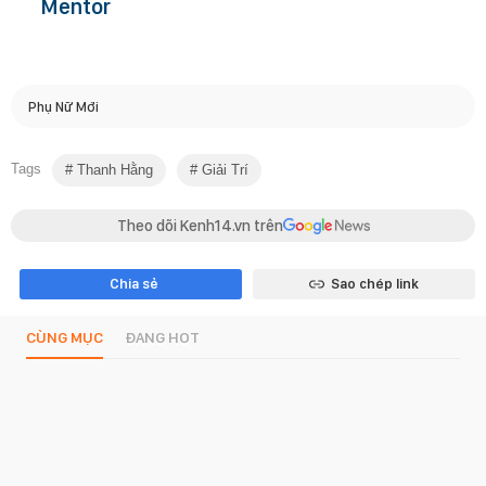
Mentor
Phụ Nữ Mới
Tags
Thanh Hằng
Giải Trí
Theo dõi Kenh14.vn trên
Chia sẻ
Sao chép link
CÙNG MỤC
ĐANG HOT