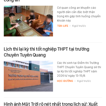
Cơ quan công an khuyến cáo
người dân cần đặc biệt thận
trọng khi gặp tình huống chuyển
khoản này.
TEK-LIFE
-
4 giờ trước
Lịch thi lại kỳ thi tốt nghiệp THPT tại trường
Chuyên Tuyên Quang
Các thí sinh tại Điểm thi Trường
THPT Chuyên Tuyên Quang sẽ thi
lại Kỳ thi tốt nghiệp THPT năm
2026 từ ngày 13-15/8.
HỌC ĐƯỜNG
-
4 giờ trước
Hình ảnh Mặt Trời rõ nét nhất trong lịch sử: Xuất