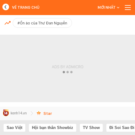
VỀ TRANG CHỦ
MỚI NHẤT
MỚI NHẤT
#Ồn ào của Thư Đan Nguyễn
Xem thêm
Star
Sao Việt
Hội bạn thân Showbiz
TV Show
Đi Soi Sao Đi