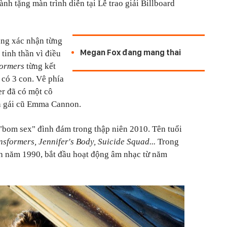
ành tặng màn trình diễn tại Lễ trao giải Billboard
ng xác nhận từng
Megan Fox đang mang thai
 tinh thần vì điều
ormers
từng kết
 có 3 con. Vê phía
r đã có một cô
ạn gái cũ Emma Cannon.
"bom sex" đình đám trong thập niên 2010. Tên tuổi
nsformers, Jennifer's Body, Suicide Squad...
Trong
h năm 1990, bắt đầu hoạt động âm nhạc từ năm