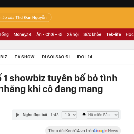
n ào của Thư Đan Nguyễn
 sống
Money.14
Ăn - Chơi - Đi
Xã hội
Sức khỏe
Tek-life
Học
BIZ
TV SHOW
ĐI SOI SAO ĐI
IDOL 14
 1 showbiz tuyên bố bỏ tình
g nhăng khi cô đang mang
1:43
Nghe đọc bài
Theo dõi Kenh14.vn trên