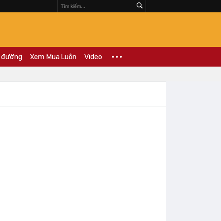
 đường
Xem Mua Luôn
Video