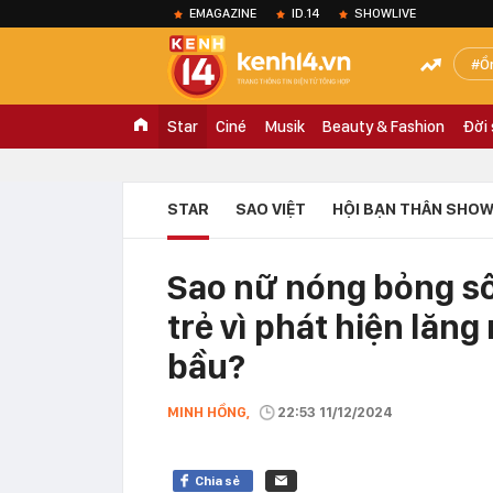
EMAGAZINE
ID.14
SHOWLIVE
Ồ
Star
Ciné
Musik
Beauty & Fashion
Đời
STAR
SAO VIỆT
HỘI BẠN THÂN SHOW
Sao nữ nóng bỏng số
trẻ vì phát hiện lăn
bầu?
MINH HỒNG,
22:53 11/12/2024
Chia sẻ