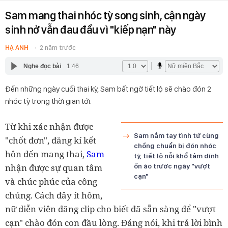
Sam mang thai nhóc tỳ song sinh, cận ngày
sinh nở vẫn đau đầu vì "kiếp nạn" này
HẠ ANH
2 năm trước
Nghe đọc bài
1:46
Đến những ngày cuối thai kỳ, Sam bất ngờ tiết lộ sẽ chào đón 2
nhóc tỳ trong thời gian tới.
Từ khi xác nhận được
Sam nắm tay tình tứ cùng
"chốt đơn", đăng kí kết
chồng chuẩn bị đón nhóc
hôn đến mang thai,
Sam
tỳ, tiết lộ nỗi khổ tâm dính
nhận được sự quan tâm
ồn ào trước ngày "vượt
cạn"
và chúc phúc của công
chúng. Cách đây ít hôm,
nữ diễn viên đăng clip cho biết đã sẵn sàng để "vượt
cạn" chào đón con đầu lòng. Đáng nói, khi trả lời bình