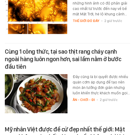
những hình ảnh có độ phân giải
cao nhất từ trước đến nay về bề
mặt Mặt Trời, hé lộ khung cảnh…
THẾ GIỚI ĐÓ ĐÂY
-
2 giờ trước
Cùng 1 công thức, tại sao thịt rang cháy cạnh
ngoài hàng luôn ngon hơn, sai lầm nằm ở bước
đầu tiên
Đây cũng là bí quyết được nhiều
quán cơm áp dụng để tạo nên
món ăn tưởng đơn giản nhưng
luôn khiến thực khách muốn gọi…
ĂN - CHƠI - ĐI
-
2 giờ trước
Mỹ nhân Việt được đề cử đẹp nhất thế giới: Mặt