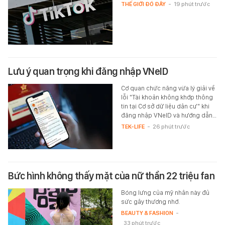
THẾ GIỚI ĐÓ ĐÂY
-
19 phút trước
Lưu ý quan trọng khi đăng nhập VNeID
Cơ quan chức năng vừa lý giải về
lỗi "Tài khoản không khớp thông
tin tại Cơ sở dữ liệu dân cư" khi
đăng nhập VNeID và hướng dẫn…
TEK-LIFE
-
26 phút trước
Bức hình không thấy mặt của nữ thần 22 triệu fan
Bóng lưng của mỹ nhân này đủ
sức gây thương nhớ.
BEAUTY & FASHION
-
33 phút trước