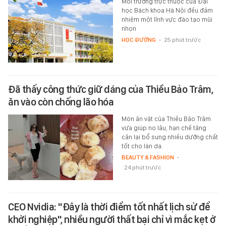
Mỗi trường trực thuộc của Đại
học Bách khoa Hà Nội đều đảm
nhiệm một lĩnh vực đào tạo mũi
nhọn
HỌC ĐƯỜNG
-
25 phút trước
Đã thấy công thức giữ dáng của Thiều Bảo Trâm,
ăn vào còn chống lão hóa
Món ăn vặt của Thiều Bảo Trâm
vừa giúp no lâu, hạn chế tăng
cân lại bổ sung nhiều dưỡng chất
tốt cho làn da.
BEAUTY & FASHION
-
24 phút trước
CEO Nvidia: "Đây là thời điểm tốt nhất lịch sử để
khởi nghiệp", nhiều người thất bại chỉ vì mắc kẹt ở