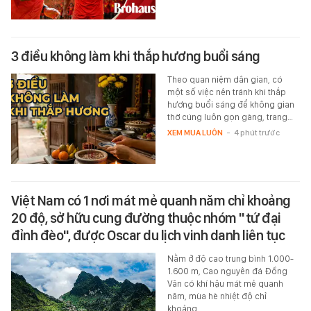
3 điều không làm khi thắp hương buổi sáng
Theo quan niệm dân gian, có
một số việc nên tránh khi thắp
hương buổi sáng để không gian
thờ cúng luôn gọn gàng, trang…
XEM MUA LUÔN
-
4 phút trước
Việt Nam có 1 nơi mát mẻ quanh năm chỉ khoảng
20 độ, sở hữu cung đường thuộc nhóm "tứ đại
đỉnh đèo", được Oscar du lịch vinh danh liên tục
Nằm ở độ cao trung bình 1.000-
1.600 m, Cao nguyên đá Đồng
Văn có khí hậu mát mẻ quanh
năm, mùa hè nhiệt độ chỉ
khoảng…