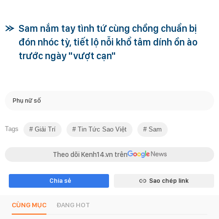
Sam nắm tay tình tứ cùng chồng chuẩn bị
đón nhóc tỳ, tiết lộ nỗi khổ tâm dính ồn ào
trước ngày "vượt cạn"
Phụ nữ số
Tags
Giải Trí
Tin Tức Sao Việt
Sam
Theo dõi Kenh14.vn trên
Chia sẻ
Sao chép link
CÙNG MỤC
ĐANG HOT