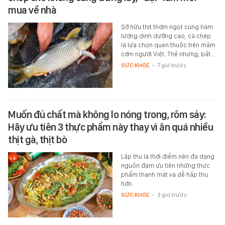
mua về nhà
Sở hữu thịt thơm ngọt cùng hàm
lượng dinh dưỡng cao, cá chép
là lựa chọn quen thuộc trên mâm
cơm người Việt. Thế nhưng, bất…
SỨC KHỎE
-
7 giờ trước
Muốn đủ chất mà không lo nóng trong, rôm sảy:
Hãy ưu tiên 3 thực phẩm này thay vì ăn quá nhiều
thịt gà, thịt bò
Lập thu là thời điểm nên đa dạng
nguồn đạm ưu tiên những thực
phẩm thanh mát và dễ hấp thu
hơn.
SỨC KHỎE
-
3 giờ trước