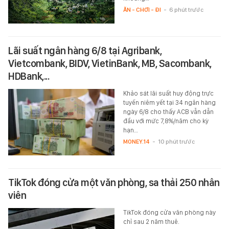
ĂN - CHƠI - ĐI
-
6 phút trước
Lãi suất ngân hàng 6/8 tại Agribank,
Vietcombank, BIDV, VietinBank, MB, Sacombank,
HDBank,...
Khảo sát lãi suất huy động trực
tuyến niêm yết tại 34 ngân hàng
ngày 6/8 cho thấy ACB vẫn dẫn
đầu với mức 7,8%/năm cho kỳ
hạn…
MONEY.14
-
10 phút trước
TikTok đóng cửa một văn phòng, sa thải 250 nhân
viên
TikTok đóng cửa văn phòng này
chỉ sau 2 năm thuê.