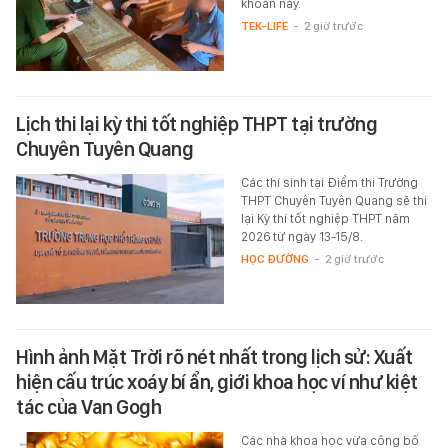
khoản này.
TEK-LIFE
-
2 giờ trước
Lịch thi lại kỳ thi tốt nghiệp THPT tại trường
Chuyên Tuyên Quang
Các thí sinh tại Điểm thi Trường
THPT Chuyên Tuyên Quang sẽ thi
lại Kỳ thi tốt nghiệp THPT năm
2026 từ ngày 13-15/8.
HỌC ĐƯỜNG
-
2 giờ trước
Hình ảnh Mặt Trời rõ nét nhất trong lịch sử: Xuất
hiện cấu trúc xoáy bí ẩn, giới khoa học ví như kiệt
tác của Van Gogh
Các nhà khoa học vừa công bố