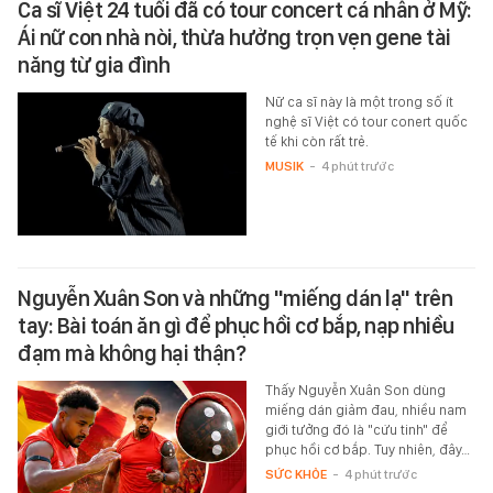
Ca sĩ Việt 24 tuổi đã có tour concert cá nhân ở Mỹ:
Ái nữ con nhà nòi, thừa hưởng trọn vẹn gene tài
năng từ gia đình
Nữ ca sĩ này là một trong số ít
nghệ sĩ Việt có tour conert quốc
tế khi còn rất trẻ.
MUSIK
-
4 phút trước
Nguyễn Xuân Son và những "miếng dán lạ" trên
tay: Bài toán ăn gì để phục hồi cơ bắp, nạp nhiều
đạm mà không hại thận?
Thấy Nguyễn Xuân Son dùng
miếng dán giảm đau, nhiều nam
giới tưởng đó là "cứu tinh" để
phục hồi cơ bắp. Tuy nhiên, đây…
SỨC KHỎE
-
4 phút trước