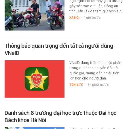
ngã người đi xe máy giữa đường
gây xôn xao dư luận, Công an
tỉnh Đắk Lắk đã tạm giữ hình sự…
XÃ HỘI
-
1 giờ trước
Thông báo quan trọng đến tất cả người dùng
VNeID
VNeID đang trở thành một phần
trong quá trình chuyển đổi số
quốc gia, mang đến nhiều tiện
ích hơn cho người dân.
TEK-LIFE
-
34 phút trước
Danh sách 6 trường đại học trực thuộc Đại học
Bách khoa Hà Nội