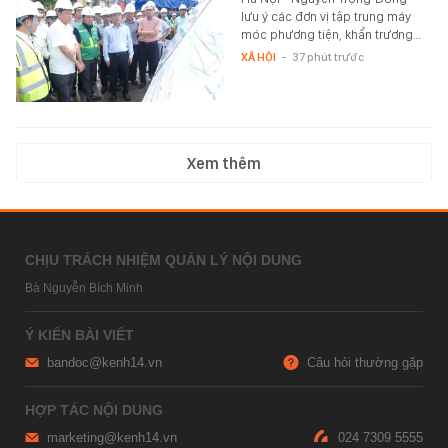
lưu ý các đơn vị tập trung máy
móc phương tiện, khẩn trương…
XÃ HỘI
-
37 phút trước
Xem thêm
CHỊU TRÁCH NHIỆM QUẢN LÝ NỘI DUNG
Bà Nguyễn Bích Minh
Ý KIẾN BÀI VIẾT
bandoc@kenh14.vn
Câu hỏi thường gặp
HỢP TÁC NỘI DUNG
marketing@kenh14.vn
024 7309 5555