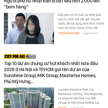
Người phụ nữ Nhật Bản bị bắt sau hơn 2.000 lần
“bom hàng”
Một phụ nữ 32 tuổi tại Nhật Bản
vừa bị cảnh sát bắt giữ sau khi
nhiều lần lợi dụng hình thức thanh
toán khi nhận hàng (COD) để…
THẾ GIỚI ĐÓ ĐÂY
-
2 giờ trước
Top 10 dự án chung cư hút khách nhất nửa đầu
2026 ở Hà Nội và TP.HCM gọi tên dự án của
Sunshine Group, MIK Group, Masterise Homes,
Phú Mỹ Hưng...
Lumière Essence Park của
Masterise Homes, The Magnolia
và Imperia Sky Park của MIK
Group là một trong những cái…