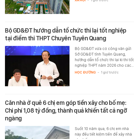
XÃ HỘI
-
1 giờ trước
Bộ GD&ĐT hướng dẫn tổ chức thi lại tốt nghiệp
tại điểm thi THPT Chuyên Tuyên Quang
Bộ GD&ĐT vừa có công văn gửi
Sở GD&ĐT tỉnh Tuyên Quang,
hướng dẫn tổ chức thi lại kì thi tốt
nghiệp THPT năm 2026 cho các…
HỌC ĐƯỜNG
-
1 giờ trước
Căn nhà ở quê 6 chị em góp tiền xây cho bố mẹ:
Chi phí 1,08 tỷ đồng, thành quả khiến tất cả ngỡ
ngàng
Suốt 10 năm qua, 6 chị em nhà
này đều tiết kiệm tiền để xây nhà