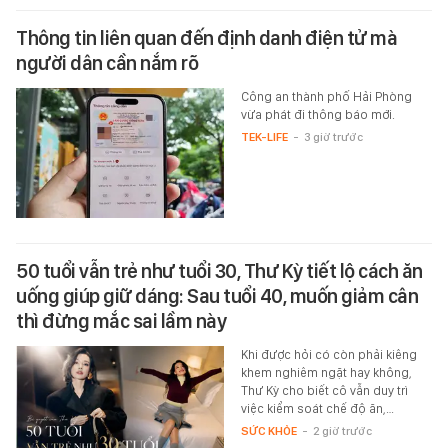
Thông tin liên quan đến định danh điện tử mà
người dân cần nắm rõ
Công an thành phố Hải Phòng
vừa phát đi thông báo mới.
TEK-LIFE
-
3 giờ trước
50 tuổi vẫn trẻ như tuổi 30, Thư Kỳ tiết lộ cách ăn
uống giúp giữ dáng: Sau tuổi 40, muốn giảm cân
thì đừng mắc sai lầm này
Khi được hỏi có còn phải kiêng
khem nghiêm ngặt hay không,
Thư Kỳ cho biết cô vẫn duy trì
việc kiểm soát chế độ ăn,…
SỨC KHỎE
-
2 giờ trước