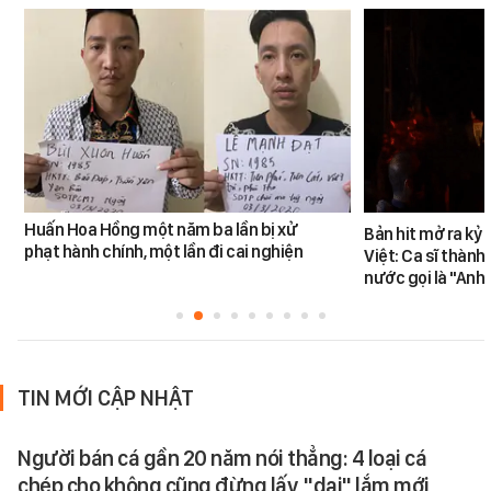
Huấn Hoa Hồng một năm ba lần bị xử
Bản hit mở ra kỷ
phạt hành chính, một lần đi cai nghiện
Việt: Ca sĩ thàn
nước gọi là "Anh
TIN MỚI CẬP NHẬT
Người bán cá gần 20 năm nói thẳng: 4 loại cá
chép cho không cũng đừng lấy, "dại" lắm mới