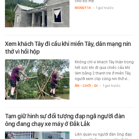
cho bố mẹ.
MONEY.14
-
1 giờ trước
Xem khách Tây đi cầu khỉ miền Tây, dân mạng nín
thở vì hồi hộp
Không chỉ vị khách Tây thận trọng
hết sức khi đi qua chiếc cầu khỉ
làm bằng 2 thanh tre ở miền Tây,
người xem clip cũng nín thở vì…
ĂN - CHƠI - ĐI
-
1 giờ trước
Tạm giữ hình sự đối tượng đạp ngã người đàn
ông đang chạy xe máy ở Đắk Lắk
Liên quan vụ người đàn ông đạp