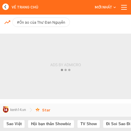
VỀ TRANG CHỦ
MỚI NHẤT
MỚI NHẤT
#Ồn ào của Thư Đan Nguyễn
Xem thêm
Star
Sao Việt
Hội bạn thân Showbiz
TV Show
Đi Soi Sao Đi