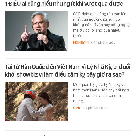
1 ĐIỀU ai cũng hiểu nhưng ít khi vượt qua được
CEO Nvidia tin rằng rào cản lớn
nhất của người khởi nghiệp
không nằm ở vốn hay công nghệ,
mà ở việc lo lắng quá nhiều
trước…
MONEY.14
-
14 phút trước
Tài tử Hàn Quốc đến Việt Nam vì Lý Nhã Kỳ, bị đuổi
khỏi showbiz vì làm điều cấm kỵ bây giờ ra sao?
Mối quan hệ giữa Lý Nhã Kỳ và
nam thần Hàn Quốc này bất ngờ
thu hút sự chú ý của cư dân
mạng.
CINE
-
7 phút trước