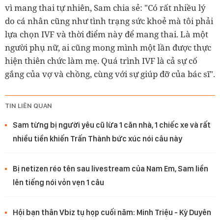
vì mang thai tự nhiên, Sam chia sẻ: "Có rất nhiều lý
do cá nhân cũng như tình trạng sức khoẻ mà tôi phải
lựa chọn IVF và thời điểm này để mang thai. Là một
người phụ nữ, ai cũng mong mình một lần được thực
hiện thiên chức làm mẹ. Quá trình IVF là cả sự cố
gắng của vợ và chồng, cùng với sự giúp đỡ của bác sĩ".
TIN LIÊN QUAN
Sam từng bị người yêu cũ lừa 1 căn nhà, 1 chiếc xe và rất
nhiều tiền khiến Trấn Thành bức xúc nói câu này
Bị netizen réo tên sau livestream của Nam Em, Sam liền
lên tiếng nói vỏn vẹn 1 câu
Hội bạn thân Vbiz tụ họp cuối năm: Minh Triệu - Kỳ Duyên