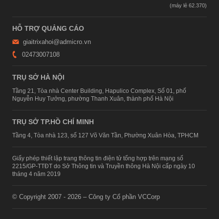
HỖ TRỢ QUẢNG CÁO
giaitrixahoi@admicro.vn
02473007108
TRỤ SỞ HÀ NỘI
Tầng 21, Tòa nhà Center Building, Hapulico Complex, Số 01, phố
Nguyễn Huy Tưởng, phường Thanh Xuân, thành phố Hà Nội
TRỤ SỞ TP.HỒ CHÍ MINH
Tầng 4, Tòa nhà 123, số 127 Võ Văn Tần, Phường Xuân Hòa, TPHCM
Giấy phép thiết lập trang thông tin điện tử tổng hợp trên mạng số
2215/GP-TTĐT do Sở Thông tin và Truyền thông Hà Nội cấp ngày 10
tháng 4 năm 2019
© Copyright 2007 - 2026 – Công ty Cổ phần VCCorp