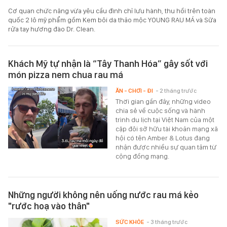
Cơ quan chức năng vừa yêu cầu đình chỉ lưu hành, thu hồi trên toàn
quốc 2 lô mỹ phẩm gồm Kem bôi da thảo mộc YOUNG RAU MÁ và Sữa
rửa tay hương đào Dr. Clean.
Khách Mỹ tự nhận là “Tây Thanh Hóa” gây sốt với
món pizza nem chua rau má
ĂN - CHƠI - ĐI
- 2 tháng trước
Thời gian gần đây, những video
chia sẻ về cuộc sống và hành
trình du lịch tại Việt Nam của một
cặp đôi sở hữu tài khoản mạng xã
hội có tên Amber & Lotus đang
nhận được nhiều sự quan tâm từ
cộng đồng mạng.
Những người không nên uống nước rau má kẻo
"rước hoạ vào thân"
SỨC KHỎE
- 3 tháng trước