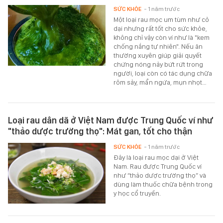
SỨC KHỎE
- 1 năm trước
Một loại rau mọc um tùm như cỏ
dại nhưng rất tốt cho sức khỏe,
không chỉ vậy còn ví như là "kem
chống nắng tự nhiên". Nếu ăn
thường xuyên giúp giải quyết
chứng nóng nảy bứt rứt trong
người, loại còn có tác dụng chữa
rôm sảy, mẩn ngứa, mụn nhọt…
Loại rau dân dã ở Việt Nam được Trung Quốc ví như
"thảo dược trường thọ": Mát gan, tốt cho thận
SỨC KHỎE
- 1 năm trước
Đây là loại rau mọc dại ở Việt
Nam. Rau được Trung Quốc ví
như “thảo dược trường thọ” và
dùng làm thuốc chữa bệnh trong
y học cổ truyền.