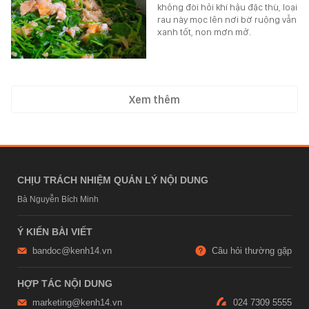
không đòi hỏi khí hậu đặc thù, loại
rau này mọc lên nơi bờ ruộng vẫn
xanh tốt, non mơn mở.
Xem thêm
CHỊU TRÁCH NHIỆM QUẢN LÝ NỘI DUNG
Bà Nguyễn Bích Minh
Ý KIẾN BÀI VIẾT
bandoc@kenh14.vn
Câu hỏi thường gặp
HỢP TÁC NỘI DUNG
marketing@kenh14.vn
024 7309 5555