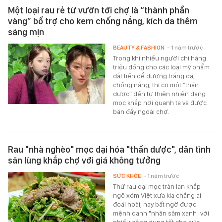
Một loại rau rẻ từ vườn tới chợ là “thành phần
vàng” bổ trợ cho kem chống nắng, kích da thêm
sáng mịn
BEAUTY & FASHION
- 1 năm trước
Trong khi nhiều người chi hàng
triệu đồng cho các loại mỹ phẩm
đắt tiền để dưỡng trắng da,
chống nắng, thì có một “thần
dược” đến từ thiên nhiên đang
mọc khắp nơi quanh ta và được
bán đầy ngoài chợ.
Rau "nhà nghèo" mọc dại hóa "thần dược", dân tình
săn lùng khắp chợ với giá không tưởng
SỨC KHỎE
- 1 năm trước
Thứ rau dại mọc tràn lan khắp
ngõ xóm Việt xưa kia chẳng ai
đoái hoài, nay bất ngờ được
mệnh danh "nhân sâm xanh" với