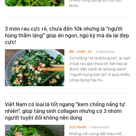
nhiều công dụng tốt cho sức
khỏe.
3 món rau cực rẻ, chưa đến 10k nhưng là "người
hùng thầm lặng" giúp ăn ngon, ngủ kỹ mà da lại đẹp
cực!
ĂN - CHƠI - ĐI
- 1 năm trước
Cứ tưởng "rẻ là không xịn", ai ngờ
3 loại rau giá chưa tới 10k này lại
được dân sành ăn phong danh
"người hùng bàn ăn" vì quá nhiều
công dụng hay ho.
Việt Nam có loại lá tốt ngang "kem chống nắng tự
nhiên", giúp tăng sinh collagen nhưng có 3 nhóm
người tuyệt đối không nên dùng
SỨC KHỎE
- 1 năm trước
Không cần vùng đất màu mỡ,