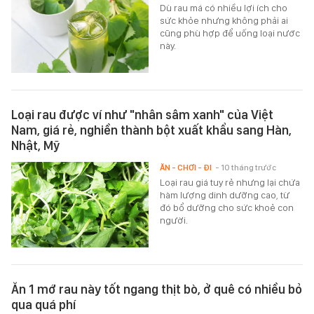
Dù rau má có nhiều lợi ích cho
sức khỏe nhưng không phải ai
cũng phù hợp để uống loại nước
này.
Loại rau được ví như "nhân sâm xanh" của Việt
Nam, giá rẻ, nghiền thành bột xuất khẩu sang Hàn,
Nhật, Mỹ
ĂN - CHƠI - ĐI
- 10 tháng trước
Loại rau giá tuy rẻ nhưng lại chứa
hàm lượng dinh dưỡng cao, từ
đó bổ dưỡng cho sức khoẻ con
người.
Ăn 1 mớ rau này tốt ngang thịt bò, ở quê có nhiều bỏ
qua quá phí