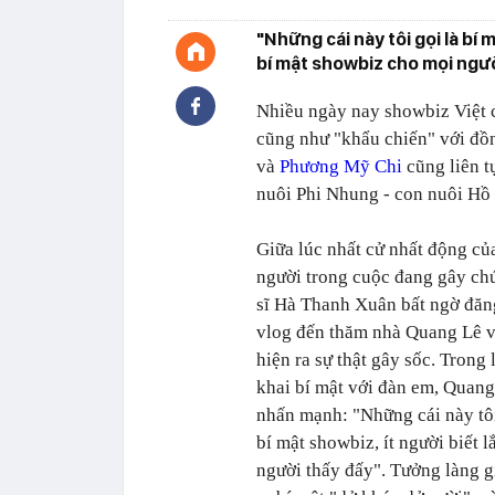
"Những cái này tôi gọi là bí m
bí mật showbiz cho mọi ngườ
Nhiều ngày nay showbiz Việt că
cũng như "khẩu chiến" với đồ
và
Phương Mỹ Chi
cũng liên t
nuôi Phi Nhung - con nuôi Hồ
Giữa lúc nhất cử nhất động c
người trong cuộc đang gây chú
sĩ Hà Thanh Xuân bất ngờ đăng
vlog đến thăm nhà Quang Lê v
hiện ra sự thật gây sốc. Trong 
khai bí mật với đàn em, Quang
nhấn mạnh: "Những cái này tôi
bí mật showbiz, ít người biết 
người thấy đấy". Tưởng làng gi