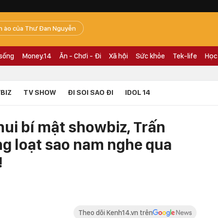
n ào của Thư Đan Nguyễn
 sống
Money.14
Ăn - Chơi - Đi
Xã hội
Sức khỏe
Tek-life
Học
BIZ
TV SHOW
ĐI SOI SAO ĐI
IDOL 14
hui bí mật showbiz, Trấn
g loạt sao nam nghe qua
!
Theo dõi Kenh14.vn trên