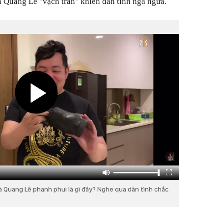
à Quang Lê "vạch trần" khiến dân tình ngã ngửa.
à Quang Lê phanh phui là gì đây? Nghe qua dân tình chắc