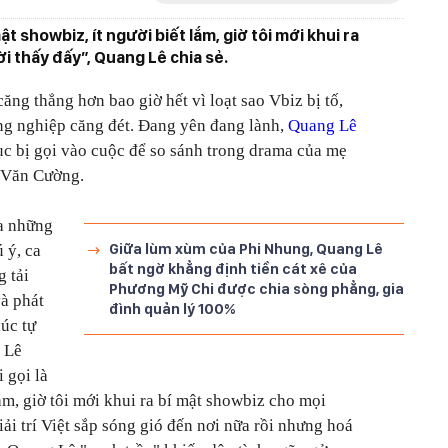
ật showbiz, ít người biết lắm, giờ tôi mới khui ra
i thấy đấy”, Quang Lê chia sẻ.
ng thẳng hơn bao giờ hết vì loạt sao Vbiz bị tố,
ng nghiệp căng đét. Đang yên đang lành,
Quang Lê
ục bị gọi vào cuộc để so sánh trong drama của mẹ
 Văn Cường.
ủa những
Giữa lùm xùm của Phi Nhung, Quang Lê
 ý, ca
bất ngờ khẳng định tiền cát xê của
 tải
Phương Mỹ Chi được chia sòng phẳng, gia
à phát
đình quản lý 100%
lúc tự
 Lê
 gọi là
lắm, giờ tôi mới khui ra bí mật showbiz cho mọi
ải trí Việt sắp sóng gió đến nơi nữa rồi nhưng hoá