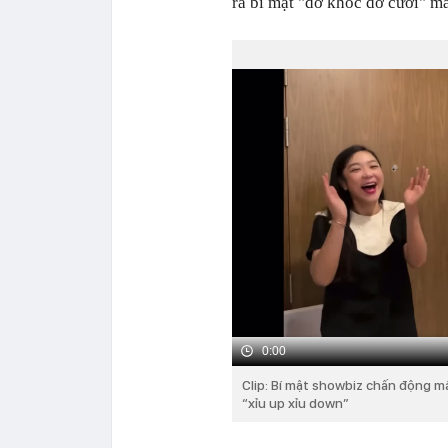
ra bí mật "dở khóc dở cười" m
0:00
Clip: Bí mật showbiz chấn động m
“xỉu up xỉu down”