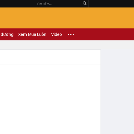
 đường
Xem Mua Luôn
Video