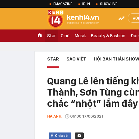
EMAGAZINE
ID.14
SHOWLIVE
Ồ
Star
Ciné
Musik
Beauty & Fashion
Đời
STAR
SAO VIỆT
HỘI BẠN THÂN SHOW
Quang Lê lên tiếng k
Thành, Sơn Tùng cùn
chắc “nhột” lắm đây
HẠ ANH,
06:00 17/06/2021
Chia sẻ