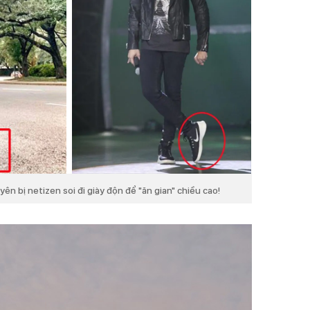
ên bị netizen soi đi giày độn để "ăn gian" chiều cao!