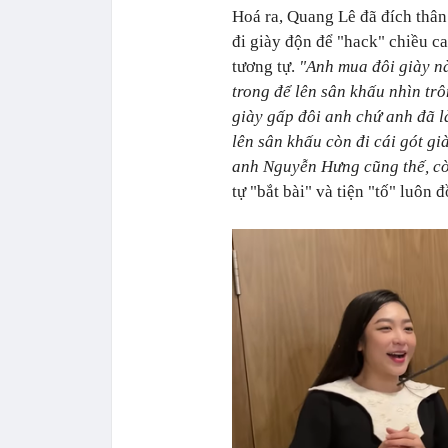
Hoá ra, Quang Lê đã đích thân
đi giày độn để "hack" chiều c
tương tự.
"
Anh mua đôi giày nà
trong để lên sân khấu nhìn trô
giày gấp đôi anh chứ anh đã l
lên sân khấu còn đi cái gót gi
anh Nguyễn Hưng cũng thế, cò
tự "bắt bài" và tiện "tố" luôn 