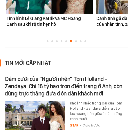
Tình hình Lê Giang Patrik và MC Hoàng
Danh tính gã đàn
Oanh sau khi rộ tin hẹn hò
của nhân tình, b
TIN MỚI CẬP NHẬT
Đám cưới của "Người nhện" Tom Holland -
Zendaya: Chi 18 tỷ bao trọn điền trang ở Anh, còn
dùng trực thăng đưa đón dàn khách mời
Khoảnh khắc trọng đại của Tom
Holland - Zendaya diễn ra vào
lúc hoàng hôn giữa 1 cánh rừng
xanh mướt.
STAR
-
7 giờ trước