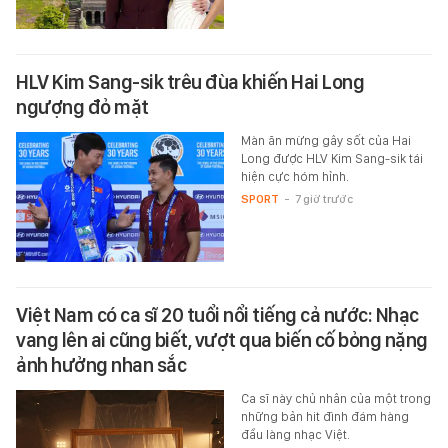
HLV Kim Sang-sik trêu đùa khiến Hai Long
ngượng đỏ mặt
Màn ăn mừng gây sốt của Hai
Long được HLV Kim Sang-sik tái
hiện cực hóm hỉnh.
SPORT
-
7 giờ trước
Việt Nam có ca sĩ 20 tuổi nổi tiếng cả nước: Nhạc
vang lên ai cũng biết, vượt qua biến cố bỏng nặng
ảnh hưởng nhan sắc
Ca sĩ này chủ nhân của một trong
những bản hit đình đám hàng