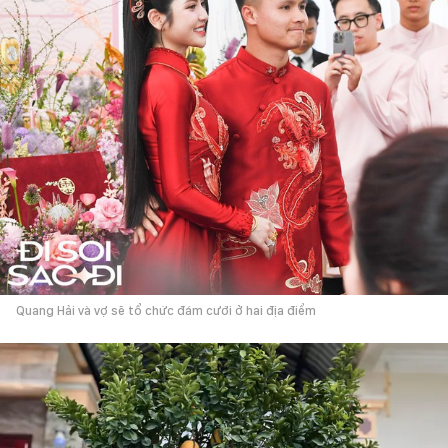
Quang Hải và vợ sẽ tổ chức đám cưới ở hai địa điểm