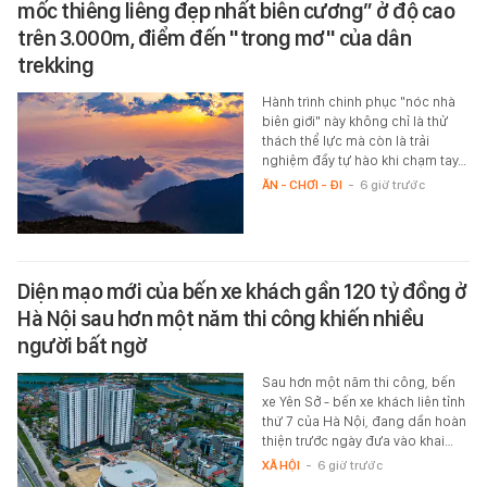
Ít người biết đỉnh núi cao thứ 5 Việt Nam, là “cột
mốc thiêng liêng đẹp nhất biên cương” ở độ cao
trên 3.000m, điểm đến "trong mơ" của dân
trekking
Hành trình chinh phục "nóc nhà
biên giới" này không chỉ là thử
thách thể lực mà còn là trải
nghiệm đầy tự hào khi chạm tay…
ĂN - CHƠI - ĐI
-
6 giờ trước
Diện mạo mới của bến xe khách gần 120 tỷ đồng ở
Hà Nội sau hơn một năm thi công khiến nhiều
người bất ngờ
Sau hơn một năm thi công, bến
xe Yên Sở - bến xe khách liên tỉnh
thứ 7 của Hà Nội, đang dần hoàn