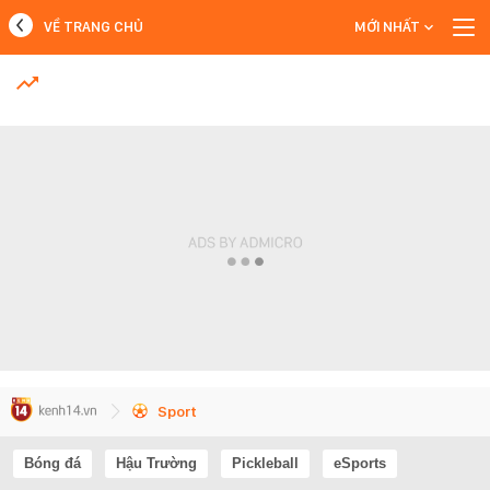
VỀ TRANG CHỦ
MỚI NHẤT
MỚI NHẤT
Xem thêm
Sport
Bóng đá
Hậu Trường
Pickleball
eSports