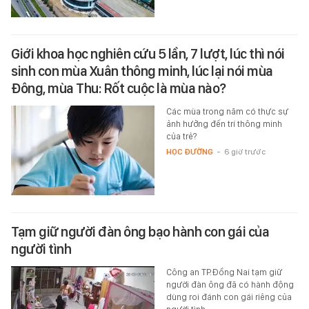
thiện trước ngày đưa vào khai…
XÃ HỘI
-
6 giờ trước
Giới khoa học nghiên cứu 5 lần, 7 lượt, lúc thì nói
sinh con mùa Xuân thông minh, lúc lại nói mùa
Đông, mùa Thu: Rốt cuộc là mùa nào?
Các mùa trong năm có thực sự
ảnh hưởng đến trí thông minh
của trẻ?
HỌC ĐƯỜNG
-
6 giờ trước
Tạm giữ người đàn ông bạo hành con gái của
người tình
Công an TP.Đồng Nai tạm giữ