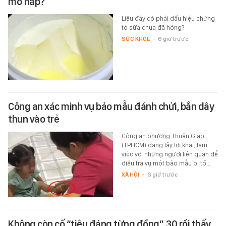
Vì sao sữa chua xuất hiện nước màu vàng sau khi
mở nắp?
Liệu đây có phải dấu hiệu chứng
tỏ sữa chua đã hỏng?
SỨC KHỎE
-
6 giờ trước
Công an xác minh vụ bảo mẫu đánh chửi, bắn dây
thun vào trẻ
Công an phường Thuận Giao
(TPHCM) đang lấy lời khai, làm
việc với những người liên quan để
điều tra vụ một bảo mẫu bị tố…
XÃ HỘI
-
6 giờ trước