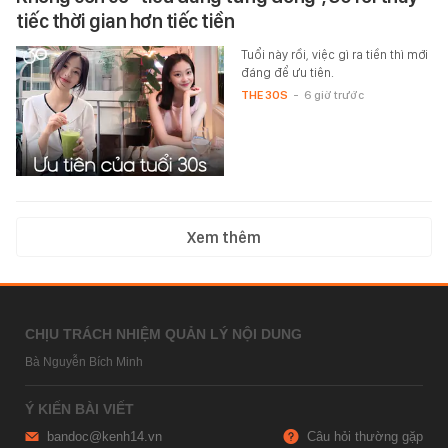
Không còn cố “tiêu đáng từng đồng”, 30 rồi thấy
tiếc thời gian hơn tiếc tiền
Tuổi này rồi, việc gì ra tiền thì mới
đáng để ưu tiên.
THE 30S
-
6 giờ trước