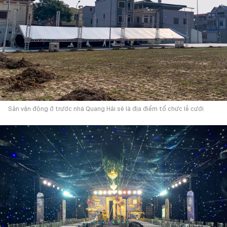
Sân vận động ở trước nhà Quang Hải sẽ là địa điểm tổ chức lễ cưới