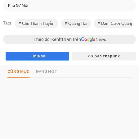
Phụ Nữ Mới
Tags
Chu Thanh Huyền
Quang Hải
Đám Cưới Quang Hải
Theo dõi Kenh14.vn trên
Chia sẻ
Sao chép link
CÙNG MỤC
ĐANG HOT