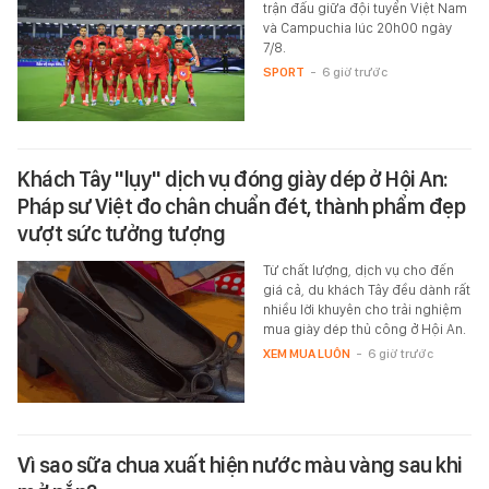
ĐT Việt Nam vs Campuchia: Chờ kỷ lục được nối
dài trên sân Mỹ Đình
Lịch sử đối đầu, thông tin trước
trận đấu giữa đội tuyển Việt Nam
và Campuchia lúc 20h00 ngày
7/8.
SPORT
-
6 giờ trước
Khách Tây "lụy" dịch vụ đóng giày dép ở Hội An:
Pháp sư Việt đo chân chuẩn đét, thành phẩm đẹp
vượt sức tưởng tượng
Từ chất lượng, dịch vụ cho đến
giá cả, du khách Tây đều dành rất
nhiều lời khuyên cho trải nghiệm
mua giày dép thủ công ở Hội An.
XEM MUA LUÔN
-
6 giờ trước