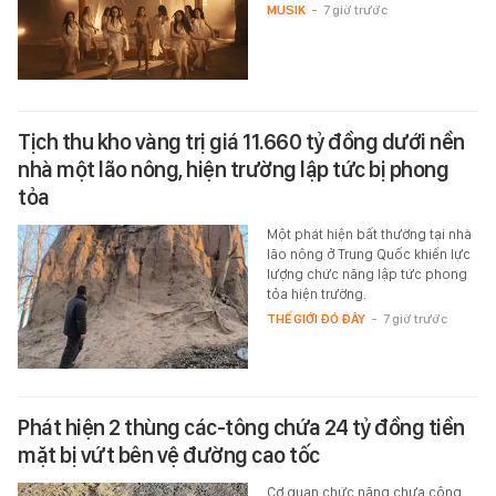
đầu làng nhạc Việt.
MUSIK
-
7 giờ trước
Tịch thu kho vàng trị giá 11.660 tỷ đồng dưới nền
nhà một lão nông, hiện trường lập tức bị phong
tỏa
Một phát hiện bất thường tại nhà
lão nông ở Trung Quốc khiến lực
lượng chức năng lập tức phong
tỏa hiện trường.
THẾ GIỚI ĐÓ ĐÂY
-
7 giờ trước
Phát hiện 2 thùng các-tông chứa 24 tỷ đồng tiền
mặt bị vứt bên vệ đường cao tốc