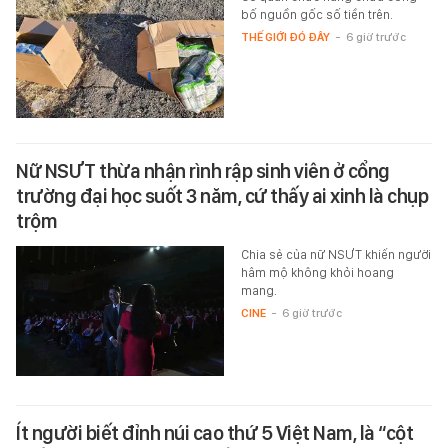
Cơ quan chức năng chưa công
bố nguồn gốc số tiền trên.
THẾ GIỚI ĐÓ ĐÂY
-
6 giờ trước
Nữ NSƯT thừa nhận rình rập sinh viên ở cổng
trường đại học suốt 3 năm, cứ thấy ai xinh là chụp
trộm
Chia sẻ của nữ NSƯT khiến người
hâm mộ không khỏi hoang
mang.
CINE
-
6 giờ trước