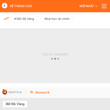
VỀ TRANG CHỦ
MỚI NHẤT
MỚI NHẤT
#360 độ Vàng
#bài học tài chính
Xem thêm
Money.14
360 Độ Vàng