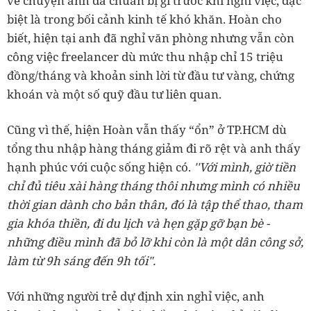
về chuyện anh đã chuẩn bị gì trước khi nghỉ việc, đặc
biệt là trong bối cảnh kinh tế khó khăn. Hoàn cho
biết, hiện tại anh đã nghỉ văn phòng nhưng vẫn còn
công việc freelancer dù mức thu nhập chỉ 15 triệu
đồng/tháng và khoản sinh lời từ đầu tư vàng, chứng
khoán và một số quỹ đầu tư liên quan.
Cũng vì thế, hiện Hoàn vẫn thấy “ổn” ở TP.HCM dù
tổng thu nhập hàng tháng giảm đi rõ rệt và anh thấy
hạnh phúc với cuộc sống hiện có.
''Với mình, giờ tiền
chỉ đủ tiêu xài hàng tháng thôi nhưng mình có nhiều
thời gian dành cho bản thân, đó là tập thể thao, tham
gia khóa thiền, đi du lịch và hẹn gặp gỡ bạn bè -
những điều mình đã bỏ lỡ khi còn là một dân công sở,
làm từ 9h sáng đến 9h tối".
Với những người trẻ dự định xin nghỉ việc, anh