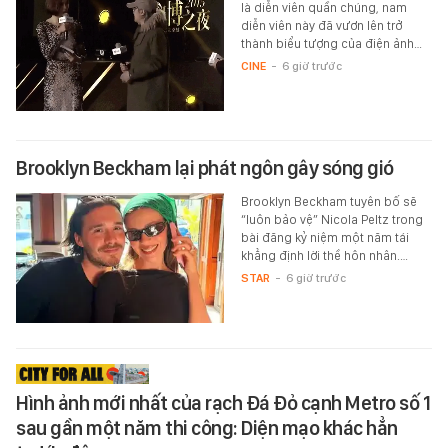
là diễn viên quần chúng, nam
diễn viên này đã vươn lên trở
thành biểu tượng của điện ảnh…
CINE
-
6 giờ trước
Brooklyn Beckham lại phát ngôn gây sóng gió
Brooklyn Beckham tuyên bố sẽ
“luôn bảo vệ” Nicola Peltz trong
bài đăng kỷ niệm một năm tái
khẳng định lời thề hôn nhân.…
STAR
-
6 giờ trước
Hình ảnh mới nhất của rạch Đá Đỏ cạnh Metro số 1
sau gần một năm thi công: Diện mạo khác hẳn