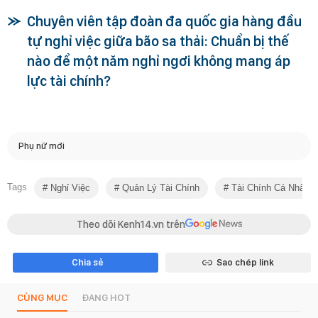
Chuyên viên tập đoàn đa quốc gia hàng đầu
tự nghỉ việc giữa bão sa thải: Chuẩn bị thế
nào để một năm nghỉ ngơi không mang áp
lực tài chính?
Phụ nữ mới
Tags
Nghỉ Việc
Quản Lý Tài Chính
Tài Chính Cá Nhân
Theo dõi Kenh14.vn trên
Chia sẻ
Sao chép link
CÙNG MỤC
ĐANG HOT