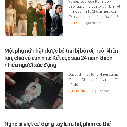
Vợ sắp cưới của Ronaldo xinh
đẹp, quyến rũ cỡ này vẫn bị miệt
thị ngoại hình: Chuẩn mực cái
đẹp của netizen rốt cuộc là gì?
SPORT
-
5 giờ trước
Một phụ nữ nhặt được bé trai bị bỏ rơi, nuôi khôn
lớn, chia cả căn nhà: Kết cục sau 24 năm khiến
nhiều người xúc động
Quyết định ấy từng khiến cả gia
đình người phụ nữ này phản đối
dữ dội.
HỌC ĐƯỜNG
-
5 giờ trước
Nghệ sĩ Việt cứ đụng tay là ra hit, phim có thể