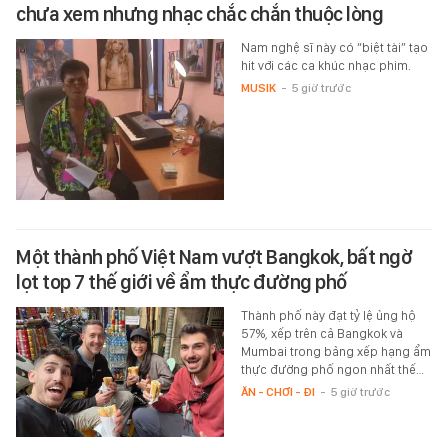
chưa xem nhưng nhạc chắc chắn thuộc lòng
Nam nghệ sĩ này có “biệt tài” tạo
hit với các ca khúc nhạc phim.
MUSIK
-
5 giờ trước
Một thành phố Việt Nam vượt Bangkok, bất ngờ
lọt top 7 thế giới về ẩm thực đường phố
Thành phố này đạt tỷ lệ ủng hộ
57%, xếp trên cả Bangkok và
Mumbai trong bảng xếp hạng ẩm
thực đường phố ngon nhất thế…
ĂN - CHƠI - ĐI
-
5 giờ trước