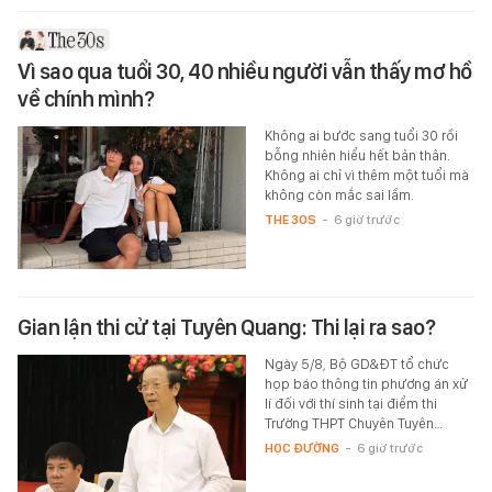
Vì sao qua tuổi 30, 40 nhiều người vẫn thấy mơ hồ
về chính mình?
Không ai bước sang tuổi 30 rồi
bỗng nhiên hiểu hết bản thân.
Không ai chỉ vì thêm một tuổi mà
không còn mắc sai lầm.
THE 30S
-
6 giờ trước
Gian lận thi cử tại Tuyên Quang: Thi lại ra sao?
Ngày 5/8, Bộ GD&ĐT tổ chức
họp báo thông tin phương án xử
lí đối với thí sinh tại điểm thi
Trường THPT Chuyên Tuyên…
HỌC ĐƯỜNG
-
6 giờ trước