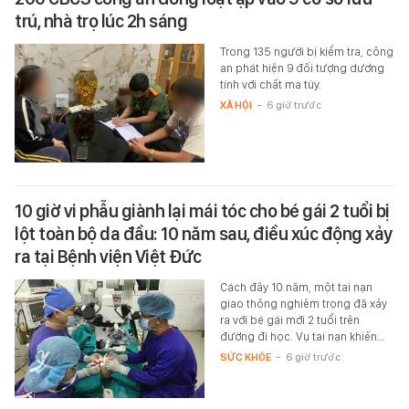
trú, nhà trọ lúc 2h sáng
Trong 135 người bị kiểm tra, công
an phát hiện 9 đối tượng dương
tính với chất ma túy.
XÃ HỘI
-
6 giờ trước
10 giờ vi phẫu giành lại mái tóc cho bé gái 2 tuổi bị
lột toàn bộ da đầu: 10 năm sau, điều xúc động xảy
ra tại Bệnh viện Việt Đức
Cách đây 10 năm, một tai nạn
giao thông nghiêm trọng đã xảy
ra với bé gái mới 2 tuổi trên
đường đi học. Vụ tai nạn khiến…
SỨC KHỎE
-
6 giờ trước