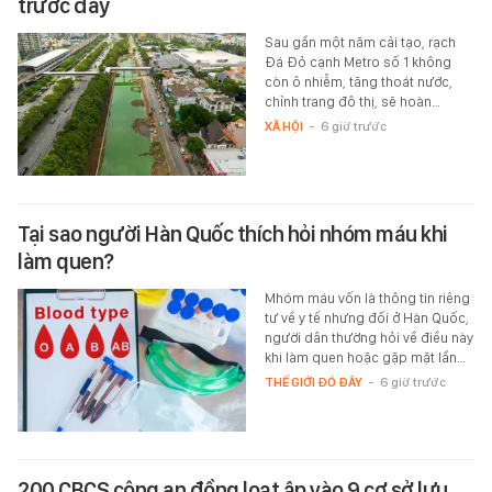
trước đây
Sau gần một năm cải tạo, rạch
Đá Đỏ cạnh Metro số 1 không
còn ô nhiễm, tăng thoát nước,
chỉnh trang đô thị, sẽ hoàn…
XÃ HỘI
-
6 giờ trước
Tại sao người Hàn Quốc thích hỏi nhóm máu khi
làm quen?
Mhóm máu vốn là thông tin riêng
tư về y tế nhưng đối ở Hàn Quốc,
người dân thường hỏi về điều này
khi làm quen hoặc gặp mặt lần…
THẾ GIỚI ĐÓ ĐÂY
-
6 giờ trước
200 CBCS công an đồng loạt ập vào 9 cơ sở lưu