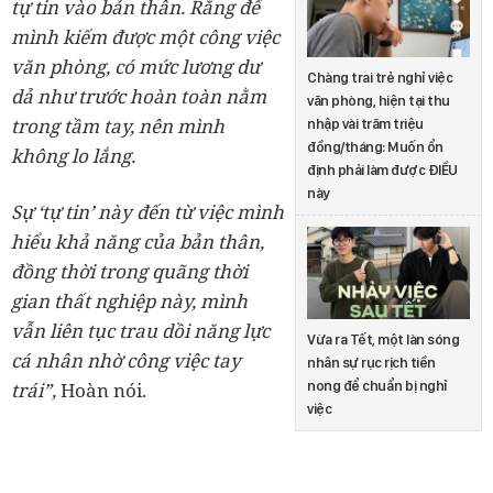
tự tin vào bản thân. Rằng để
mình kiếm được một công việc
văn phòng, có mức lương dư
Chàng trai trẻ nghỉ việc
dả như trước hoàn toàn nằm
văn phòng, hiện tại thu
trong tầm tay, nên mình
nhập vài trăm triệu
đồng/tháng: Muốn ổn
không lo lắng.
định phải làm được ĐIỀU
này
Sự ‘tự tin’ này đến từ việc mình
hiểu khả năng của bản thân,
đồng thời trong quãng thời
gian thất nghiệp này, mình
vẫn liên tục trau dồi năng lực
Vừa ra Tết, một làn sóng
cá nhân nhờ công việc tay
nhân sự rục rịch tiền
nong để chuẩn bị nghỉ
trái”,
Hoàn nói.
việc