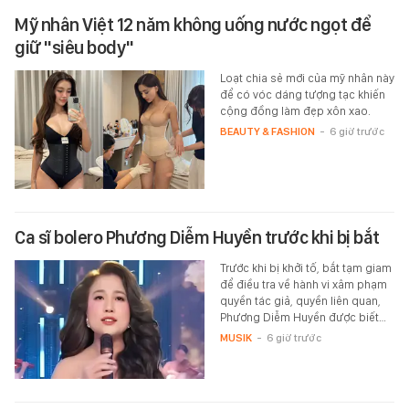
Mỹ nhân Việt 12 năm không uống nước ngọt để
giữ "siêu body"
Loạt chia sẻ mới của mỹ nhân này
để có vóc dáng tượng tạc khiến
cộng đồng làm đẹp xôn xao.
BEAUTY & FASHION
-
6 giờ trước
Ca sĩ bolero Phương Diễm Huyền trước khi bị bắt
Trước khi bị khởi tố, bắt tạm giam
để điều tra về hành vi xâm phạm
quyền tác giả, quyền liên quan,
Phương Diễm Huyền được biết…
MUSIK
-
6 giờ trước