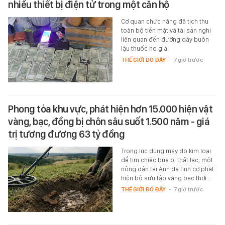
nhiều thiết bị điện tử trong một căn hộ
Cơ quan chức năng đã tịch thu
toàn bộ tiền mặt và tài sản nghi
liên quan đến đường dây buôn
lậu thuốc ho giả.
THẾ GIỚI ĐÓ ĐÂY
-
7 giờ trước
Phong tỏa khu vực, phát hiện hơn 15.000 hiện vật
vàng, bạc, đồng bị chôn sâu suốt 1.500 năm - giá
trị tương đương 63 tỷ đồng
Trong lúc dùng máy dò kim loại
để tìm chiếc búa bị thất lạc, một
nông dân tại Anh đã tình cờ phát
hiện bộ sưu tập vàng bạc thời…
THẾ GIỚI ĐÓ ĐÂY
-
7 giờ trước