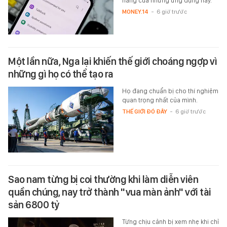
năng của những ứng dụng này.
MONEY.14
-
6 giờ trước
Một lần nữa, Nga lại khiến thế giới choáng ngợp vì
những gì họ có thể tạo ra
Họ đang chuẩn bị cho thí nghiệm
quan trọng nhất của mình.
THẾ GIỚI ĐÓ ĐÂY
-
6 giờ trước
Sao nam từng bị coi thường khi làm diễn viên
quần chúng, nay trở thành "vua màn ảnh" với tài
sản 6800 tỷ
Từng chịu cảnh bị xem nhẹ khi chỉ