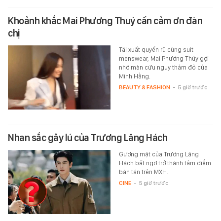
Khoảnh khắc Mai Phương Thuý cần cảm ơn đàn
chị
Tái xuất quyến rũ cùng suit
menswear, Mai Phương Thúy gợi
nhớ màn cứu nguy thảm đỏ của
Minh Hằng.
BEAUTY & FASHION
-
5 giờ trước
Nhan sắc gây lú của Trương Lăng Hách
Gương mặt của Trương Lăng
Hách bất ngờ trở thành tâm điểm
bàn tán trên MXH.
CINE
-
5 giờ trước