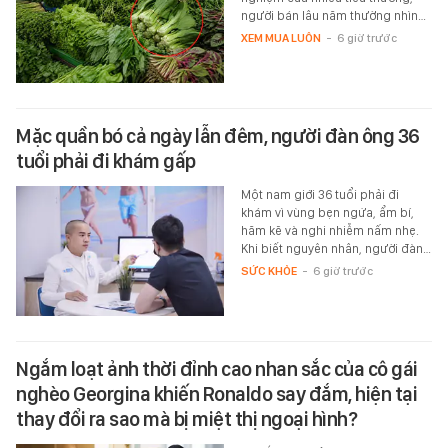
người bán lâu năm thường nhìn…
XEM MUA LUÔN
-
6 giờ trước
Mặc quần bó cả ngày lẫn đêm, người đàn ông 36
tuổi phải đi khám gấp
Một nam giới 36 tuổi phải đi
khám vì vùng bẹn ngứa, ẩm bí,
hăm kẽ và nghi nhiễm nấm nhẹ.
Khi biết nguyên nhân, người đàn…
SỨC KHỎE
-
6 giờ trước
Ngắm loạt ảnh thời đỉnh cao nhan sắc của cô gái
nghèo Georgina khiến Ronaldo say đắm, hiện tại
thay đổi ra sao mà bị miệt thị ngoại hình?