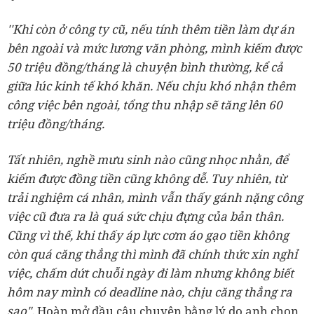
''Khi còn ở công ty cũ, nếu tính thêm tiền làm dự án
bên ngoài và mức lương văn phòng, mình kiếm được
50 triệu đồng/tháng là chuyện bình thường, kể cả
giữa lúc kinh tế khó khăn. Nếu chịu khó nhận thêm
công việc bên ngoài, tổng thu nhập sẽ tăng lên 60
triệu đồng/tháng.
Tất nhiên, nghề mưu sinh nào cũng nhọc nhằn, để
kiếm được đồng tiền cũng không dễ. Tuy nhiên, từ
trải nghiệm cá nhân, mình vẫn thấy gánh nặng công
việc cũ đưa ra là quá sức chịu đựng của bản thân.
Cũng vì thế, khi thấy áp lực cơm áo gạo tiền không
còn quá căng thẳng thì mình đã chính thức xin nghỉ
việc, chấm dứt chuỗi ngày đi làm nhưng không biết
hôm nay mình có deadline nào, chịu căng thẳng ra
sao",
Hoàn mở đầu câu chuyện bằng lý do anh chọn