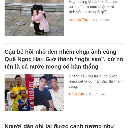
Vậy những khoảnh khắc thực
sự khiến trẻ cảm nhận được
tình yêu thương là gì?
HỌC ĐƯỜNG
-
6 giờ trước
Cậu bé hồi nhỏ đen nhẻm chụp ảnh cùng
Quế Ngọc Hải: Giờ thành “ngôi sao”, cứ hô
tên là cả nước mong có bàn thắng
Chàng cầu thủ trẻ cũng được
nhận xét là có màn dậy thì thành
công.
ĐỜI SỐNG
-
6 giờ trước
Người dân ghi lại được cảnh tượng như