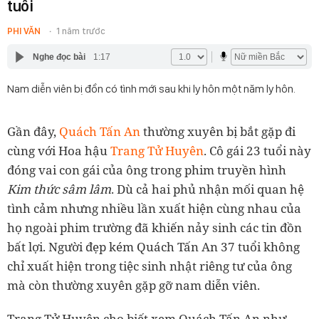
tuổi
PHI VĂN
1 năm trước
Nghe đọc bài
1:17
Nam diễn viên bị đồn có tình mới sau khi ly hôn một năm ly hôn.
Gần đây,
Quách Tấn An
thường xuyên bị bắt gặp đi
cùng với Hoa hậu
Trang Tử Huyên
. Cô gái 23 tuổi này
đóng vai con gái của ông trong phim truyền hình
Kim thức sâm lâm
. Dù cả hai phủ nhận mối quan hệ
tình cảm nhưng nhiều lần xuất hiện cùng nhau của
họ ngoài phim trường đã khiến nảy sinh các tin đồn
bất lợi. Người đẹp kém Quách Tấn An 37 tuổi không
chỉ xuất hiện trong tiệc sinh nhật riêng tư của ông
mà còn thường xuyên gặp gỡ nam diễn viên.
Trang Tử Huyên cho biết xem Quách Tấn An như