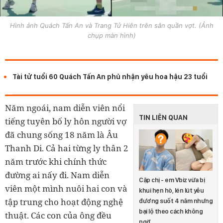
Hình ảnh Quách Tấn An và Trang Tử Hiên trên sân quần vợt. (Ảnh
chụp màn hình)
Tài tử tuổi 60 Quách Tấn An phủ nhận yêu hoa hậu 23 tuổi
Năm ngoái, nam diễn viên nổi
TIN LIÊN QUAN
tiếng tuyên bố ly hôn người vợ
đã chung sống 18 năm là Âu
Thanh Di. Cả hai từng ly thân 2
năm trước khi chính thức
đường ai nấy đi. Nam diễn
Cặp chị - em Vbiz vừa bị
viên một mình nuôi hai con và
khui hẹn hò, lén lút yêu
tập trung cho hoạt động nghệ
đương suốt 4 năm nhưng
bại lộ theo cách không
thuật. Các con của ông đều
ngờ