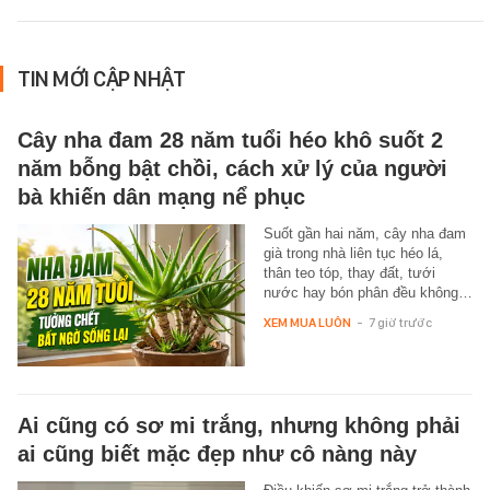
TIN MỚI CẬP NHẬT
Cây nha đam 28 năm tuổi héo khô suốt 2
năm bỗng bật chồi, cách xử lý của người
bà khiến dân mạng nể phục
Suốt gần hai năm, cây nha đam
già trong nhà liên tục héo lá,
thân teo tóp, thay đất, tưới
nước hay bón phân đều không…
XEM MUA LUÔN
-
7 giờ trước
Ai cũng có sơ mi trắng, nhưng không phải
ai cũng biết mặc đẹp như cô nàng này