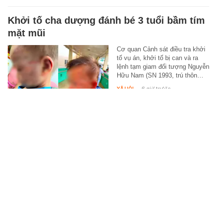
Khởi tố cha dượng đánh bé 3 tuổi bầm tím
mặt mũi
Cơ quan Cảnh sát điều tra khởi
tố vụ án, khởi tố bị can và ra
lệnh tạm giam đối tượng Nguyễn
Hữu Nam (SN 1993, trú thôn…
XÃ HỘI
-
6 giờ trước
Một tài khoản ngân hàng chưa từng được
sử dụng bất ngờ có số dư 100 triệu đồng
Chị T. bất ngờ khi biết mình
đứng tên tài khoản này và chưa
từng sử dụng nên hoàn toàn
không hay biết về số tiền
được…
MONEY.14
-
6 giờ trước