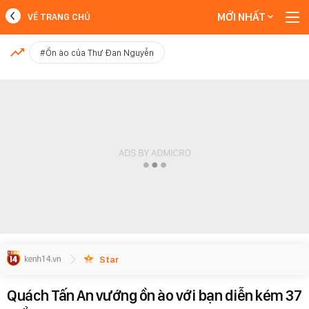
MỚI NHẤT
VỀ TRANG CHỦ
MỚI NHẤT
#Ồn ào của Thư Đan Nguyễn
Xem thêm
Star
Quách Tấn An vướng ồn ào với bạn diễn kém 37