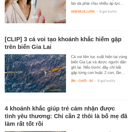
làn da phải chịu nhiều áp lực…
XEM MUA LUÔN
-
6 giờ trước
[CLIP] 3 cá voi tạo khoảnh khắc hiếm gặp
trên biển Gia Lai
Cá voi liên tục xuất hiện tại vùng
biển Gia Lai và được người dân
ghi lại. Nếu trước đây chỉ bắt
gặp từng con hoặc 2 con, lần…
ĂN - CHƠI - ĐI
-
6 giờ trước
4 khoảnh khắc giúp trẻ cảm nhận được
tình yêu thương: Chỉ cần 2 thôi là bố mẹ đã
làm rất tốt rồi