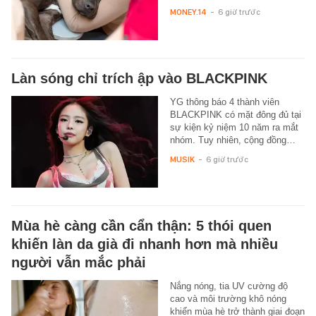
MONEY.14
-
6 giờ trước
Làn sóng chỉ trích ập vào BLACKPINK
YG thông báo 4 thành viên
BLACKPINK có mặt đông đủ tại
sự kiện kỷ niệm 10 năm ra mắt
nhóm. Tuy nhiên, cộng đồng…
MUSIK
-
6 giờ trước
Mùa hè càng cần cẩn thận: 5 thói quen
khiến làn da già đi nhanh hơn mà nhiều
người vẫn mắc phải
Nắng nóng, tia UV cường độ
cao và môi trường khô nóng
khiến mùa hè trở thành giai đoạn