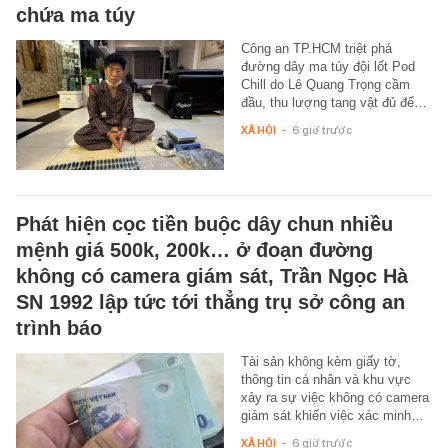
chứa ma túy
Công an TP.HCM triệt phá
đường dây ma túy đội lốt Pod
Chill do Lê Quang Trọng cầm
đầu, thu lượng tang vật đủ để…
XÃ HỘI
-
6 giờ trước
Phát hiện cọc tiền buộc dây chun nhiều
mệnh giá 500k, 200k… ở đoạn đường
không có camera giám sát, Trần Ngọc Hà
SN 1992 lập tức tới thẳng trụ sở công an
trình báo
Tài sản không kèm giấy tờ,
thông tin cá nhân và khu vực
xảy ra sự việc không có camera
giám sát khiến việc xác minh…
XÃ HỘI
-
6 giờ trước