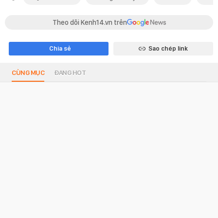
Theo dõi Kenh14.vn trên
Chia sẻ
Sao chép link
CÙNG MỤC
ĐANG HOT