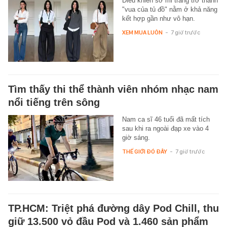
Điều khiến sơ mi trắng trở thành
"vua của tủ đồ" nằm ở khả năng
kết hợp gần như vô hạn.
XEM MUA LUÔN
-
7 giờ trước
Tìm thấy thi thể thành viên nhóm nhạc nam
nổi tiếng trên sông
Nam ca sĩ 46 tuổi đã mất tích
sau khi ra ngoài đạp xe vào 4
giờ sáng.
THẾ GIỚI ĐÓ ĐÂY
-
7 giờ trước
TP.HCM: Triệt phá đường dây Pod Chill, thu
giữ 13.500 vỏ đầu Pod và 1.460 sản phẩm