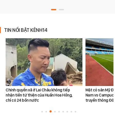
TIN NỔI BẬT KÊNH14
Chính quyền xã ở Lai Châu không tiếp
Mặt cỏ sân Mỹ Đì
nhận tiền từ thiện của Huấn Hoa Hồng,
Nam vs Campuchi
chỉ có 24 bồn nước
truyền thông Đôn