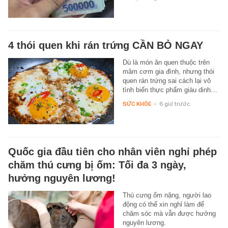
4 thói quen khi rán trứng CẦN BỎ NGAY
Dù là món ăn quen thuộc trên
mâm cơm gia đình, nhưng thói
quen rán trứng sai cách lại vô
tình biến thực phẩm giàu dinh…
SỨC KHỎE
-
6 giờ trước
Quốc gia đầu tiên cho nhân viên nghỉ phép
chăm thú cưng bị ốm: Tối đa 3 ngày,
hưởng nguyên lương!
Thú cưng ốm nặng, người lao
động có thể xin nghỉ làm để
chăm sóc mà vẫn được hưởng
nguyên lương.