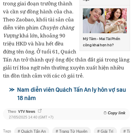
trong giai đoạn trưởng thành
và cần sự đồng hành của cha.
Theo Zaobao, khối tài sản của
diễn viên phim
Chuyện chàng
Vượng
khá lớn, khoảng 90
Mỹ Tâm - Mai Tài Phến
triệu HKD và hầu hết đều
công khai hẹn hò?
đứng tên ông. Ở tuổi 61, Quách
Tấn An trở thành quý ông độc thân đắt giá trong làng
giải trí Hoa ngữ nên thường xuyên xuất hiện nhiều
tin đồn tình cảm với các cô gái trẻ.
Nam diễn viên Quách Tấn An ly hôn vợ sau
18 năm
Theo
VTV News
Copy link
27/05/2025 14:40 (GMT +7)
Tags
Quách Tấn An
Trang Tử Huyên
Giải Trí
Tin