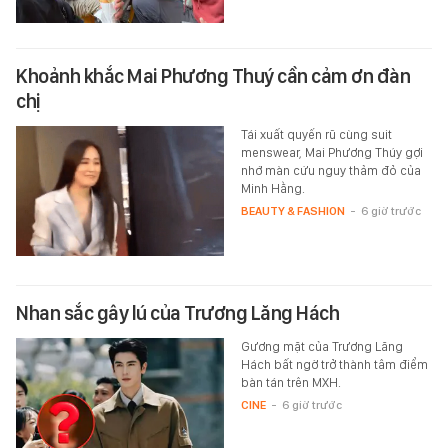
Khoảnh khắc Mai Phương Thuý cần cảm ơn đàn
chị
Tái xuất quyến rũ cùng suit
menswear, Mai Phương Thúy gợi
nhớ màn cứu nguy thảm đỏ của
Minh Hằng.
BEAUTY & FASHION
-
6 giờ trước
Nhan sắc gây lú của Trương Lăng Hách
Gương mặt của Trương Lăng
Hách bất ngờ trở thành tâm điểm
bàn tán trên MXH.
CINE
-
6 giờ trước