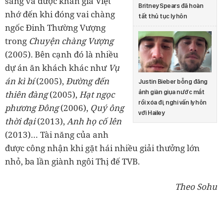
sáng và được khán giả Việt
Britney Spears đã hoàn
nhớ đến khi đóng vai chàng
tất thủ tục ly hôn
ngốc Đinh Thường Vượng
trong
Chuyện chàng Vượng
(2005). Bên cạnh đó là nhiều
dự án ăn khách khác như
Vụ
án kì bí
(2005),
Đường đến
Justin Bieber bỗng đăng
ảnh giàn giụa nước mắt
thiên đàng
(2005),
Hạt ngọc
rồi xóa đi, nghi vấn ly hôn
phương Đông
(2006),
Quý ông
với Hailey
thời đại
(2013),
Anh họ cố lên
(2013)… Tài năng của anh
được công nhận khi gặt hái nhiều giải thưởng lớn
nhỏ, ba lần giành ngôi Thị đế TVB.
Theo Sohu