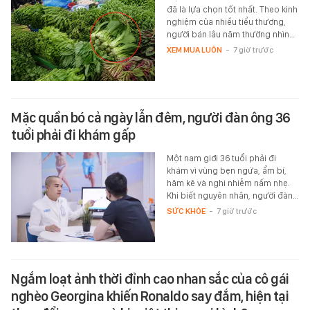
đã là lựa chọn tốt nhất. Theo kinh
nghiệm của nhiều tiểu thương,
người bán lâu năm thường nhìn…
XEM MUA LUÔN
-
7 giờ trước
Mặc quần bó cả ngày lẫn đêm, người đàn ông 36
tuổi phải đi khám gấp
Một nam giới 36 tuổi phải đi
khám vì vùng bẹn ngứa, ẩm bí,
hăm kẽ và nghi nhiễm nấm nhẹ.
Khi biết nguyên nhân, người đàn…
SỨC KHỎE
-
7 giờ trước
Ngắm loạt ảnh thời đỉnh cao nhan sắc của cô gái
nghèo Georgina khiến Ronaldo say đắm, hiện tại