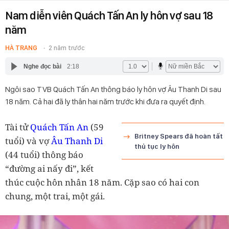
Nam diễn viên Quách Tấn An ly hôn vợ sau 18
năm
HÀ TRANG
2 năm trước
Nghe đọc bài
2:18
Ngôi sao TVB Quách Tấn An thông báo ly hôn vợ Âu Thanh Di sau
18 năm. Cả hai đã ly thân hai năm trước khi đưa ra quyết định.
Tài tử
Quách Tấn An
(59
Britney Spears đã hoàn tất
tuổi) và vợ
Âu Thanh Di
thủ tục ly hôn
(44 tuổi) thông báo
“đường ai nấy đi”, kết
thúc cuộc hôn nhân 18 năm. Cặp sao có hai con
chung, một trai, một gái.