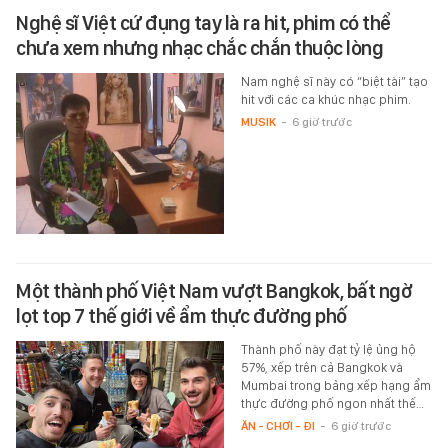
Nghệ sĩ Việt cứ đụng tay là ra hit, phim có thể
chưa xem nhưng nhạc chắc chắn thuộc lòng
Nam nghệ sĩ này có “biệt tài” tạo
hit với các ca khúc nhạc phim.
MUSIK
-
6 giờ trước
Một thành phố Việt Nam vượt Bangkok, bất ngờ
lọt top 7 thế giới về ẩm thực đường phố
Thành phố này đạt tỷ lệ ủng hộ
57%, xếp trên cả Bangkok và
Mumbai trong bảng xếp hạng ẩm
thực đường phố ngon nhất thế…
ĂN - CHƠI - ĐI
-
6 giờ trước