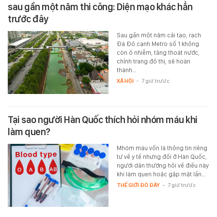
sau gần một năm thi công: Diện mạo khác hẳn
trước đây
Sau gần một năm cải tạo, rạch
Đá Đỏ cạnh Metro số 1 không
còn ô nhiễm, tăng thoát nước,
chỉnh trang đô thị, sẽ hoàn
thành…
XÃ HỘI
-
7 giờ trước
Tại sao người Hàn Quốc thích hỏi nhóm máu khi
làm quen?
Mhóm máu vốn là thông tin riêng
tư về y tế nhưng đối ở Hàn Quốc,
người dân thường hỏi về điều này
khi làm quen hoặc gặp mặt lần…
THẾ GIỚI ĐÓ ĐÂY
-
7 giờ trước