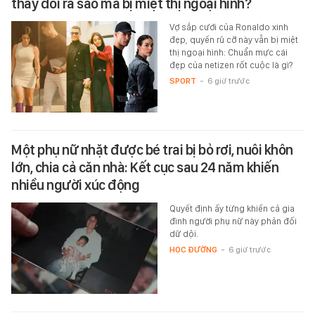
thay đổi ra sao mà bị miệt thị ngoại hình?
Vợ sắp cưới của Ronaldo xinh
đẹp, quyến rũ cỡ này vẫn bị miệt
thị ngoại hình: Chuẩn mực cái
đẹp của netizen rốt cuộc là gì?
SPORT
-
6 giờ trước
Một phụ nữ nhặt được bé trai bị bỏ rơi, nuôi khôn
lớn, chia cả căn nhà: Kết cục sau 24 năm khiến
nhiều người xúc động
Quyết định ấy từng khiến cả gia
đình người phụ nữ này phản đối
dữ dội.
HỌC ĐƯỜNG
-
6 giờ trước