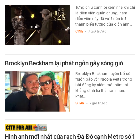
Từng chịu cảnh bị xem nhẹ khi chỉ
là diễn viên quần chúng, nam
diễn viên này đã vươn lên trở
thành biểu tượng của điện ảnh…
CINE
-
7 giờ trước
Brooklyn Beckham lại phát ngôn gây sóng gió
Brooklyn Beckham tuyên bố sẽ
“luôn bảo vệ” Nicola Peltz trong
bài đăng kỷ niệm một năm tái
khẳng định lời thề hôn nhân.
Phát…
STAR
-
7 giờ trước
Hình ảnh mới nhất của rạch Đá Đỏ cạnh Metro số 1