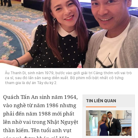
Âu Thanh Di, sinh năm 1979, bước vào giới giải trí Cảng thơm với vai trò
ca sĩ, sau đó lấn sân sang diễn xuất. Bộ phim nổi bật nhất cô từng
tham gia là dự án Tây du ký 2.
Quách Tấn An sinh năm 1964,
TIN LIÊN QUAN
vào nghề từ năm 1986 nhưng
phải đến năm 1988 mới phất
lên nhờ vai trong Nhật Nguyệt
thần kiếm. Tên tuổi anh vụt