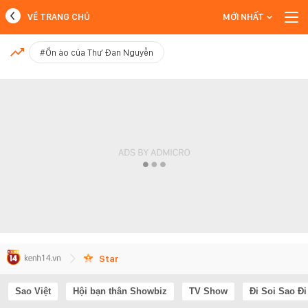
VỀ TRANG CHỦ
MỚI NHẤT
MỚI NHẤT
#Ồn ào của Thư Đan Nguyễn
Xem thêm
Star
Sao Việt
Hội bạn thân Showbiz
TV Show
Đi Soi Sao Đi