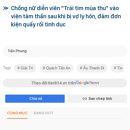
Chồng nữ diễn viên "Trái tim mùa thu" vào
viện tâm thần sau khi bị vợ ly hôn, đâm đơn
kiện quấy rối tình dục
Tiền Phong
Tags
Giải Trí
Quách Tấn An
Âu Thanh Di
Tin Tức
Theo dõi Kenh14.vn trên
Chia sẻ
Sao chép link
CÙNG MỤC
ĐANG HOT