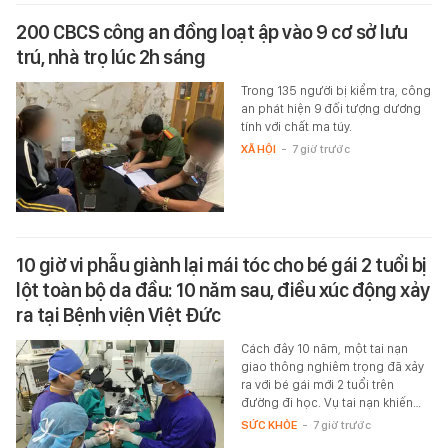
200 CBCS công an đồng loạt ập vào 9 cơ sở lưu
trú, nhà trọ lúc 2h sáng
Trong 135 người bị kiểm tra, công
an phát hiện 9 đối tượng dương
tính với chất ma túy.
XÃ HỘI
-
7 giờ trước
10 giờ vi phẫu giành lại mái tóc cho bé gái 2 tuổi bị
lột toàn bộ da đầu: 10 năm sau, điều xúc động xảy
ra tại Bệnh viện Việt Đức
Cách đây 10 năm, một tai nạn
giao thông nghiêm trọng đã xảy
ra với bé gái mới 2 tuổi trên
đường đi học. Vụ tai nạn khiến…
SỨC KHỎE
-
7 giờ trước