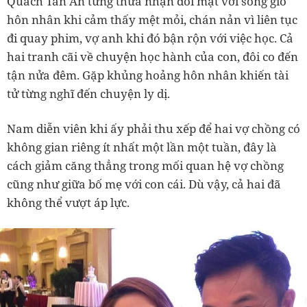
Quách Tấn An từng thừa nhận đối mặt với sóng gió
hôn nhân khi cảm thấy mệt mỏi, chán nản vì liên tục
đi quay phim, vợ anh khi đó bận rộn với việc học. Cả
hai tranh cãi về chuyện học hành của con, đôi co đến
tận nửa đêm. Gặp khủng hoảng hôn nhân khiến tài
tử từng nghĩ đến chuyện ly dị.
Nam diễn viên khi ấy phải thu xếp để hai vợ chồng có
không gian riêng ít nhất một lần một tuần, đây là
cách giảm căng thẳng trong mối quan hệ vợ chồng
cũng như giữa bố mẹ với con cái. Dù vậy, cả hai đã
không thể vượt áp lực.