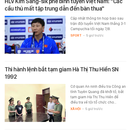
HLV Kim Sang-sik phê bình tuyển Việt Nam: "Các
cầu thủ mất tập trung dẫn đến bàn thua"
Cập nhật thông tin họp báo sau
trận đội tuyển Việt Nam thắng 3-1
Campuchia tối ngày 7/8.
SPORT
-
5 giờ trước
Thi hành lệnh bắt tạm giam Hà Thị Thu Hiền SN
1992
Cơ quan An ninh điều tra Công an
tỉnh Tuyên Quang đã khởi tố, bắt
tạm giam Hà Thị Thu Hiền để
điều tra về tội tổ chức cho…
XÃ HỘI
-
5 giờ trước