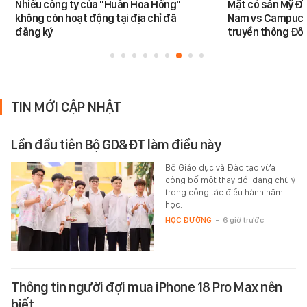
Nhiều công ty của "Huấn Hoa Hồng"
Mặt cỏ sân Mỹ Đì
không còn hoạt động tại địa chỉ đã
Nam vs Campuchi
đăng ký
truyền thông Đôn
TIN MỚI CẬP NHẬT
Lần đầu tiên Bộ GD&ĐT làm điều này
Bộ Giáo dục và Đào tạo vừa
công bố một thay đổi đáng chú ý
trong công tác điều hành năm
học.
HỌC ĐƯỜNG
-
6 giờ trước
Thông tin người đợi mua iPhone 18 Pro Max nên
biết