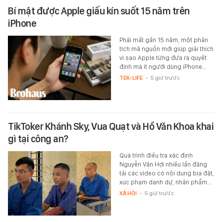
Bí mật được Apple giấu kín suốt 15 năm trên
iPhone
Phải mất gần 15 năm, một phân
tích mã nguồn mới giúp giải thích
vì sao Apple từng đưa ra quyết
định mà ít người dùng iPhone…
TEK-LIFE
-
5 giờ trước
TikToker Khánh Sky, Vua Quạt và Hồ Văn Khoa khai
gì tại công an?
Quá trình điều tra xác định
Nguyễn Văn Hợi nhiều lần đăng
tải các video có nội dung bịa đặt,
xúc phạm danh dự, nhân phẩm…
XÃ HỘI
-
5 giờ trước