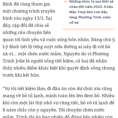
Những nhóc tỳ sao Việt sẽ
Bình đã cùng tham gia
chào đời năm 2023: Á hậu
một chương trình truyền
Mâu Thuỷ đón con đầu
hình vào ngày 13/3. Tại
lòng, Phương Trinh Jolie
vỡ oà
đây, cặp đôi đã chia sẻ
những câu chuyện liên
quan tới tình yêu và cuộc sống hôn nhân. Đáng chú ý,
Lý Bình tiết lộ từng suýt nữa đường ai nấy đi với bà
xã vì… một chén nước mắm. Nguyên do vì Phương
Trinh Jolie là người sống tiết kiệm, cả hai đã nhận
thấy nhiều điểm khác biệt khi quyết định sống chung
trước khi kết hôn.
"Vợ tôi tiết kiệm lắm, đi đâu ăn còn dư chút xíu cũng
mang về bỏ tủ lạnh, mình toàn lén lén đem bỏ. Nhiều
khi còn một lát thịt nhỏ vợ cũng tiếc, bỏ vô tủ lạnh để
8 năm chắc còn y nguyên. Tới chuyện chén nước
mắm, Trinh thì ăn bao nhiêu đổ đúng bấy nhiêu còn