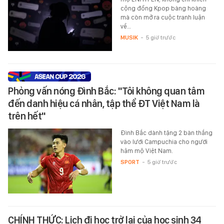
cộng đồng Kpop bàng hoàng
mà còn mở ra cuộc tranh luận
về…
MUSIK
-
5 giờ trước
Phỏng vấn nóng Đình Bắc: "Tôi không quan tâm
đến danh hiệu cá nhân, tập thể ĐT Việt Nam là
trên hết"
Đình Bắc dành tặng 2 bàn thắng
vào lưới Campuchia cho người
hâm mộ Việt Nam.
SPORT
-
5 giờ trước
CHÍNH THỨC: Lịch đi học trở lại của học sinh 34