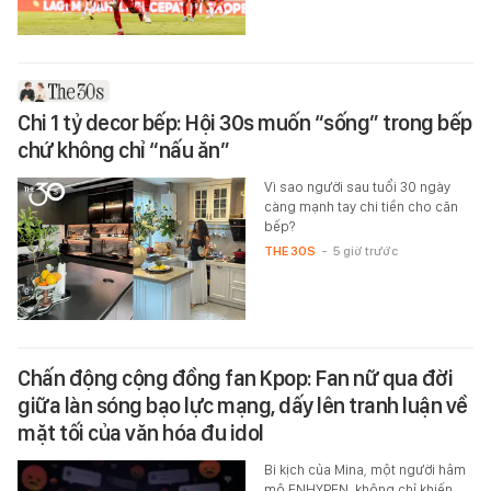
Chi 1 tỷ decor bếp: Hội 30s muốn “sống” trong bếp
chứ không chỉ “nấu ăn”
Vì sao người sau tuổi 30 ngày
càng mạnh tay chi tiền cho căn
bếp?
THE 30S
-
5 giờ trước
Chấn động cộng đồng fan Kpop: Fan nữ qua đời
giữa làn sóng bạo lực mạng, dấy lên tranh luận về
mặt tối của văn hóa đu idol
Bi kịch của Mina, một người hâm
mộ ENHYPEN, không chỉ khiến