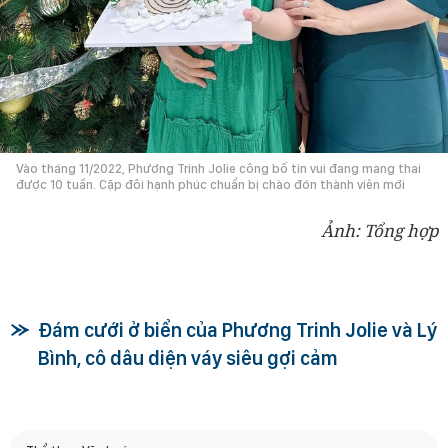
Vào tháng 11/2022, Phương Trinh Jolie công bố tin vui đang mang thai
được 10 tuần. Cặp đôi hạnh phúc chuẩn bị chào đón thành viên mới
Ảnh: Tổng hợp
Đám cưới ở biển của Phương Trinh Jolie và Lý
Bình, cô dâu diện váy siêu gợi cảm