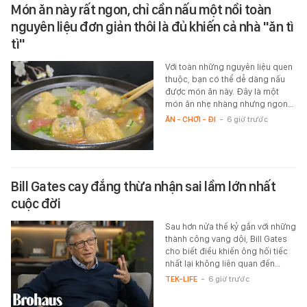
Món ăn này rất ngon, chỉ cần nấu một nồi toàn
nguyên liệu đơn giản thôi là đủ khiến cả nhà "ăn tì
tì"
Với toàn những nguyên liệu quen
thuộc, bạn có thể dễ dàng nấu
được món ăn này. Đây là một
món ăn nhẹ nhàng nhưng ngon…
ĂN - CHƠI - ĐI
-
6 giờ trước
Bill Gates cay đắng thừa nhận sai lầm lớn nhất
cuộc đời
Sau hơn nửa thế kỷ gắn với những
thành công vang dội, Bill Gates
cho biết điều khiến ông hối tiếc
nhất lại không liên quan đến…
TEK-LIFE
-
6 giờ trước