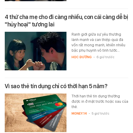
4 thứ cha mẹ cho đi càng nhiều, con cái càng dễ bị
"hủy hoại" tương lai
Ranh giới giữa sự yêu thương
lành mạnh và can thiệp quá đà
vốn rất mong manh, khiến nhiều
bậc phụ huynh vô tình tước…
HỌC ĐƯỜNG
-
6 giờ trước
Vì sao thẻ tín dụng chỉ có thời hạn 5 năm?
Thời hạn thẻ tín dụng thường
được in ở mặt trước hoặc sau của
thẻ.
MONEY.14
-
5 giờ trước