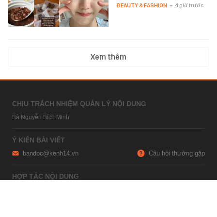
BEAUTY & FASHION
-
4 giờ trước
Xem thêm
CHỊU TRÁCH NHIỆM QUẢN LÝ NỘI DUNG
Bà Nguyễn Bích Minh
Ý KIẾN BÀI VIẾT
bandoc@kenh14.vn
Câu hỏi thường gặp
HỢP TÁC NỘI DUNG
marketing@kenh14.vn
024 7309 5555