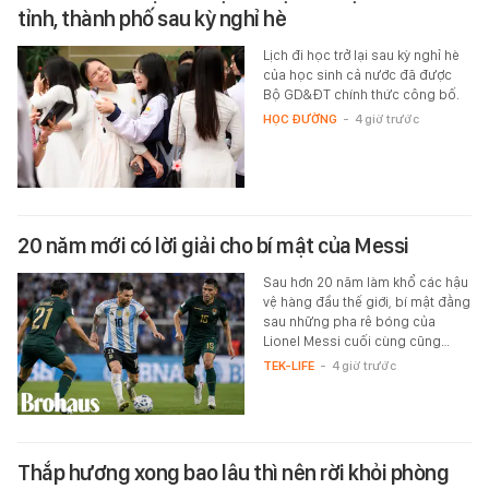
tỉnh, thành phố sau kỳ nghỉ hè
Lịch đi học trở lại sau kỳ nghỉ hè
của học sinh cả nước đã được
Bộ GD&ĐT chính thức công bố.
HỌC ĐƯỜNG
-
4 giờ trước
20 năm mới có lời giải cho bí mật của Messi
Sau hơn 20 năm làm khổ các hậu
vệ hàng đầu thế giới, bí mật đằng
sau những pha rê bóng của
Lionel Messi cuối cùng cũng…
TEK-LIFE
-
4 giờ trước
Thắp hương xong bao lâu thì nên rời khỏi phòng