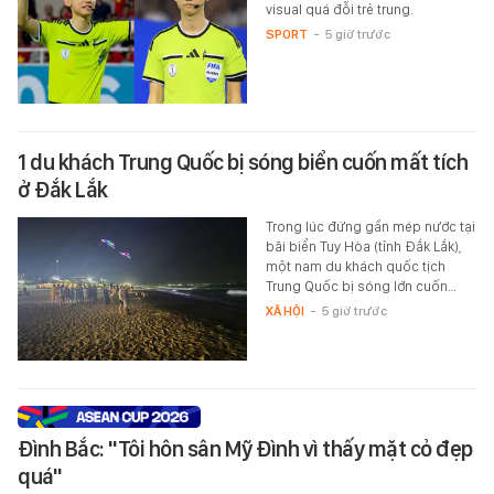
visual quá đỗi trẻ trung.
SPORT
-
5 giờ trước
1 du khách Trung Quốc bị sóng biển cuốn mất tích
ở Đắk Lắk
Trong lúc đứng gần mép nước tại
bãi biển Tuy Hòa (tỉnh Đắk Lắk),
một nam du khách quốc tịch
Trung Quốc bị sóng lớn cuốn…
XÃ HỘI
-
5 giờ trước
Đình Bắc: "Tôi hôn sân Mỹ Đình vì thấy mặt cỏ đẹp
quá"