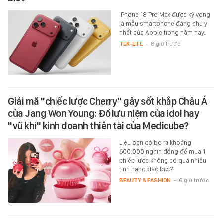
iPhone 18 Pro Max được kỳ vọng
là mẫu smartphone đáng chú ý
nhất của Apple trong năm nay.
TEK-LIFE
-
6 giờ trước
Giải mã "chiếc lược Cherry" gây sốt khắp Châu Á
của Jang Won Young: Đồ lưu niệm của idol hay
"vũ khí" kinh doanh thiên tài của Medicube?
Liệu bạn có bỏ ra khoảng
600.000 nghìn đồng để mua 1
chiếc lược không có quá nhiều
tính năng đặc biệt?
BEAUTY & FASHION
-
6 giờ trước