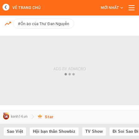
VỀ TRANG CHỦ
MỚI NHẤT
MỚI NHẤT
#Ồn ào của Thư Đan Nguyễn
Xem thêm
Star
Sao Việt
Hội bạn thân Showbiz
TV Show
Đi Soi Sao Đi