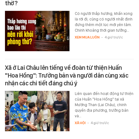
thờ?
Có người thắp hương, khấn xong
là rời đi, cũng có người nhất định
đứng thêm một lúc mới yên tâm.
Chính khoảng thời gian tưởng…
XEM MUA LUÔN
-
4 giờ trước
Xã ở Lai Châu lên tiếng về đoàn từ thiện Huấn
"Hoa Hồng": Trưởng bản và người dân cùng xác
nhận các chi tiết đáng chú ý
Liên quan đến hoạt động từ thiện
của Huấn "Hoa Hồng" tại xã
Mường Than (Lai Châu), chính
quyền địa phương, trưởng bản
và…
XÃ HỘI
-
4 giờ trước