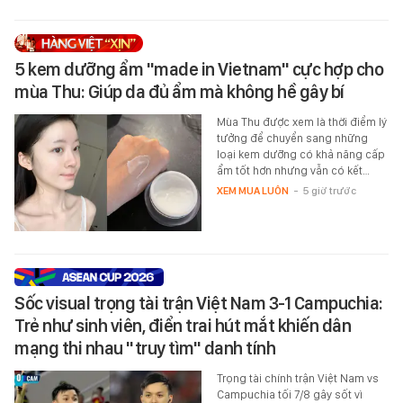
5 kem dưỡng ẩm "made in Vietnam" cực hợp cho
mùa Thu: Giúp da đủ ẩm mà không hề gây bí
Mùa Thu được xem là thời điểm lý
tưởng để chuyển sang những
loại kem dưỡng có khả năng cấp
ẩm tốt hơn nhưng vẫn có kết…
XEM MUA LUÔN
-
5 giờ trước
Sốc visual trọng tài trận Việt Nam 3-1 Campuchia:
Trẻ như sinh viên, điển trai hút mắt khiến dân
mạng thi nhau "truy tìm" danh tính
Trọng tài chính trận Việt Nam vs
Campuchia tối 7/8 gây sốt vì