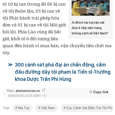
tố 10 bị can (trong đó 06 bị can
về tội Buôn lậu, 03 bị can về
tội Phát hành trái phép hóa
Ai đã bỏ ma tuý vào vali
đơn và 01 bị can về tội Môi giới
đưa 4 tiếp viên hàng
hối lộ). Phía Lào cũng đã bắt
không xách về Việt Nam?
giữ, khởi tố 6 đối tượng liên
quan đến hành vi mua bán, vận chuyển tiền chất ma
túy.
300 cảnh sát phá đại án chấn động, cầm
đầu đường dây tội phạm là Tiến sĩ-Trưởng
khoa Dược Trần Phi Hùng
Theo
phunumoi.net.vn
Copy link
19/05/2026 18:45 (GMT +7)
Tags
Ma Tuý
Việt Nam
Cục Cảnh Sát Điều Tra Tội Phạ