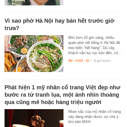
Vì sao phở Hà Nội hay bán hết trước giờ
trưa?
Mới hơn 10 giờ sáng, nhiều
quán phở nổi tiếng ở Hà Nội đã
treo biển "hết hàng". Dù vậy,
khách vẫn lục tục kéo đến, có…
ĂN - CHƠI - ĐI
-
6 giờ trước
Phát hiện 1 mỹ nhân cổ trang Việt đẹp như
bước ra từ tranh lụa, một ánh nhìn thoáng
qua cũng mê hoặc hàng triệu người
Nhan sắc của mỹ nhân cổ trang
này đang nhận được sự chú ý
lớn trên MXH.