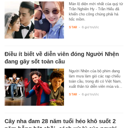
Màn lộ diện mới nhất của quý tử
Trần Nghiên Hy - Trần Hiểu đã
khiến cho công chúng phải há
hốc mồm.
STAR
-
6 giờ trước
Điều ít biết về diễn viên đóng Người Nhện
đang gây sốt toàn cầu
Người Nhện của bộ phim đang
làm mưa làm gió các rạp chiếu
toàn cầu, trong đó có Việt Nam,
xuất thân từ diễn viên múa và…
STAR
-
6 giờ trước
Cây nha đam 28 năm tuổi héo khô suốt 2