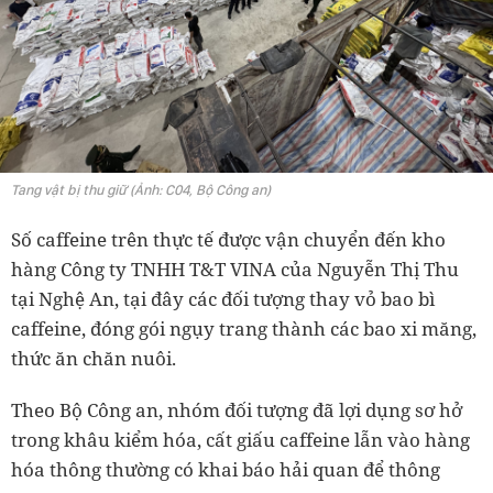
Tang vật bị thu giữ (Ảnh: C04, Bộ Công an)
Số caffeine trên thực tế được vận chuyển đến kho
hàng Công ty TNHH T&T VINA của Nguyễn Thị Thu
tại Nghệ An, tại đây các đối tượng thay vỏ bao bì
caffeine, đóng gói ngụy trang thành các bao xi măng,
thức ăn chăn nuôi.
Theo Bộ Công an, nhóm đối tượng đã lợi dụng sơ hở
trong khâu kiểm hóa, cất giấu caffeine lẫn vào hàng
hóa thông thường có khai báo hải quan để thông