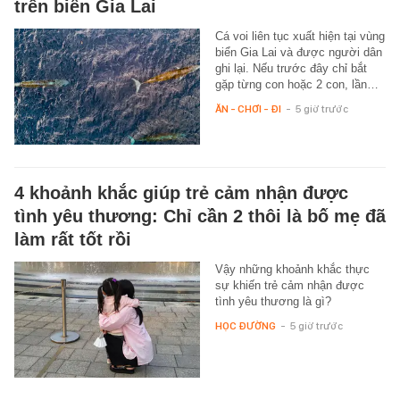
trên biển Gia Lai
Cá voi liên tục xuất hiện tại vùng
biển Gia Lai và được người dân
ghi lại. Nếu trước đây chỉ bắt
gặp từng con hoặc 2 con, lần…
ĂN - CHƠI - ĐI
-
5 giờ trước
4 khoảnh khắc giúp trẻ cảm nhận được
tình yêu thương: Chỉ cần 2 thôi là bố mẹ đã
làm rất tốt rồi
Vậy những khoảnh khắc thực
sự khiến trẻ cảm nhận được
tình yêu thương là gì?
HỌC ĐƯỜNG
-
5 giờ trước