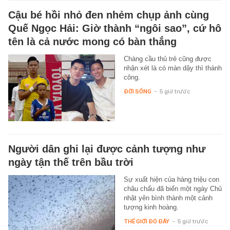
Cậu bé hồi nhỏ đen nhẻm chụp ảnh cùng
Quế Ngọc Hải: Giờ thành “ngôi sao”, cứ hô
tên là cả nước mong có bàn thắng
Chàng cầu thủ trẻ cũng được
nhận xét là có màn dậy thì thành
công.
ĐỜI SỐNG
-
5 giờ trước
Người dân ghi lại được cảnh tượng như
ngày tận thế trên bầu trời
Sự xuất hiện của hàng triệu con
châu chấu đã biến một ngày Chủ
nhật yên bình thành một cảnh
tượng kinh hoàng.
THẾ GIỚI ĐÓ ĐÂY
-
5 giờ trước