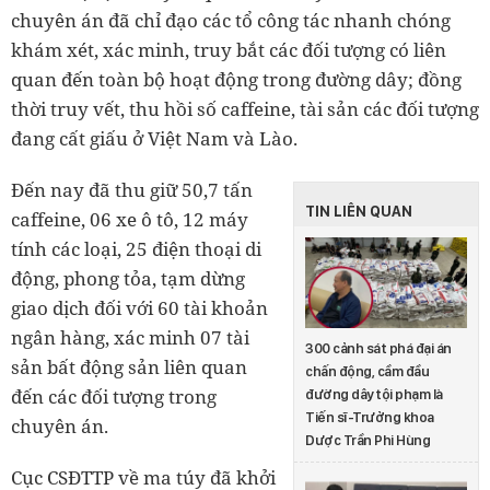
chuyên án đã chỉ đạo các tổ công tác nhanh chóng
khám xét, xác minh, truy bắt các đối tượng có liên
quan đến toàn bộ hoạt động trong đường dây; đồng
thời truy vết, thu hồi số caffeine, tài sản các đối tượng
đang cất giấu ở Việt Nam và Lào.
Đến nay đã thu giữ 50,7 tấn
TIN LIÊN QUAN
caffeine, 06 xe ô tô, 12 máy
tính các loại, 25 điện thoại di
động, phong tỏa, tạm dừng
giao dịch đối với 60 tài khoản
ngân hàng, xác minh 07 tài
300 cảnh sát phá đại án
sản bất động sản liên quan
chấn động, cầm đầu
đến các đối tượng trong
đường dây tội phạm là
Tiến sĩ-Trưởng khoa
chuyên án.
Dược Trần Phi Hùng
Cục CSĐTTP về ma túy đã khởi