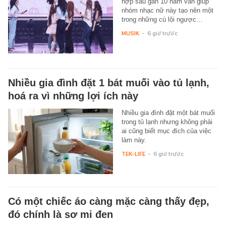
hợp sau gần 10 năm vẫn giúp
nhóm nhạc nữ này tạo nên một
trong những cú lội ngược…
MUSIK
-
6 giờ trước
Nhiều gia đình đặt 1 bát muối vào tủ lạnh,
hoá ra vì những lợi ích này
Nhiều gia đình đặt một bát muối
trong tủ lạnh nhưng không phải
ai cũng biết mục đích của việc
làm này.
TEK-LIFE
-
6 giờ trước
Có một chiếc áo càng mặc càng thấy đẹp,
đó chính là sơ mi đen