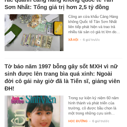
Sơn Nhất: Tổng giá trị hơn 2,5 tỷ đồng
Công an cửa khẩu Cảng Hàng
không Quốc tế Tân Sơn Nhất
liên tiếp phát hiện và trao trả
nhiều tài sản có giá trị lớn do…
XÃ HỘI
-
6 giờ trước
Tờ báo năm 1997 bỗng gây sốt MXH vì nữ
sinh được lên trang bìa quá xinh: Ngoài
đời cô gái này giờ đã là Tiến sĩ, giảng viên
ĐH!
Trong sự kiện kỷ niệm 60 năm
hình thành và phát triển của
trường, cô được bầu chọn là
một trong những cựu sinh…
HỌC ĐƯỜNG
-
6 giờ trước