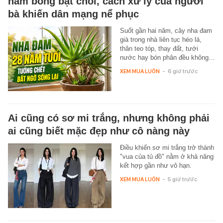
năm bỗng bật chồi, cách xử lý của người
bà khiến dân mạng nể phục
Suốt gần hai năm, cây nha đam
già trong nhà liên tục héo lá,
thân teo tóp, thay đất, tưới
nước hay bón phân đều không…
XEM MUA LUÔN
-
6 giờ trước
Ai cũng có sơ mi trắng, nhưng không phải
ai cũng biết mặc đẹp như cô nàng này
Điều khiến sơ mi trắng trở thành
"vua của tủ đồ" nằm ở khả năng
kết hợp gần như vô hạn.
XEM MUA LUÔN
-
5 giờ trước