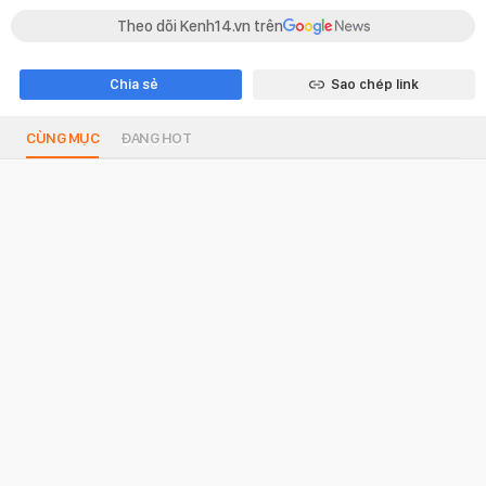
Theo dõi Kenh14.vn trên
Chia sẻ
Sao chép link
CÙNG MỤC
ĐANG HOT