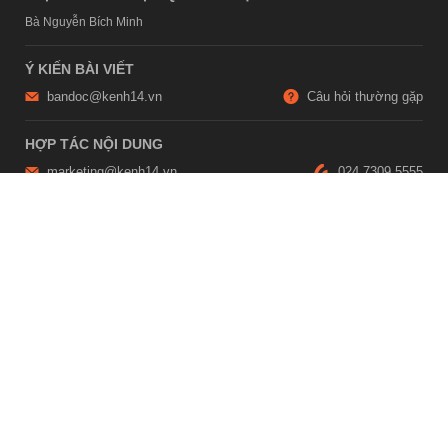
Bà Nguyễn Bích Minh
Ý KIẾN BÀI VIẾT
bandoc@kenh14.vn
Câu hỏi thường gặp
HỢP TÁC NỘI DUNG
marketing@kenh14.vn
024 7309 5555
HỖ TRỢ QUẢNG CÁO
giaitrixahoi@admicro.vn
02473007108
TRỤ SỞ HÀ NỘI
Tầng 21, Tòa nhà Center Building, Hapulico Complex, Số 01, phố
Nguyễn Huy Tưởng, phường Thanh Xuân, thành phố Hà Nội
TRỤ SỞ TP.HỒ CHÍ MINH