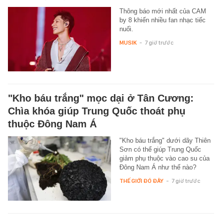
Thông báo mới nhất của CAM
by 8 khiến nhiều fan nhạc tiếc
nuối.
MUSIK
-
7 giờ trước
"Kho báu trắng" mọc dại ở Tân Cương:
Chìa khóa giúp Trung Quốc thoát phụ
thuộc Đông Nam Á
"Kho báu trắng" dưới dãy Thiên
Sơn có thể giúp Trung Quốc
giảm phụ thuộc vào cao su của
Đông Nam Á như thế nào?
THẾ GIỚI ĐÓ ĐÂY
-
7 giờ trước