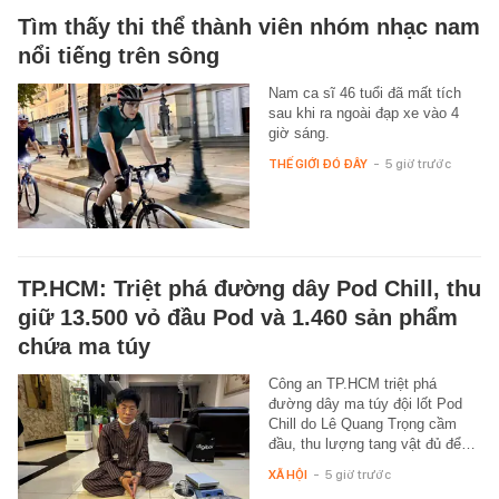
Tìm thấy thi thể thành viên nhóm nhạc nam
nổi tiếng trên sông
Nam ca sĩ 46 tuổi đã mất tích
sau khi ra ngoài đạp xe vào 4
giờ sáng.
THẾ GIỚI ĐÓ ĐÂY
-
5 giờ trước
TP.HCM: Triệt phá đường dây Pod Chill, thu
giữ 13.500 vỏ đầu Pod và 1.460 sản phẩm
chứa ma túy
Công an TP.HCM triệt phá
đường dây ma túy đội lốt Pod
Chill do Lê Quang Trọng cầm
đầu, thu lượng tang vật đủ để…
XÃ HỘI
-
5 giờ trước