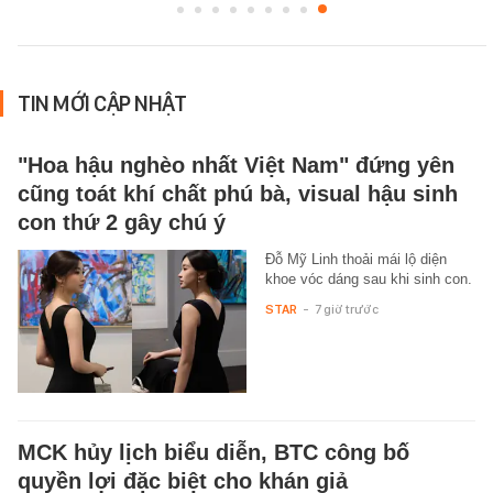
TIN MỚI CẬP NHẬT
"Hoa hậu nghèo nhất Việt Nam" đứng yên
cũng toát khí chất phú bà, visual hậu sinh
con thứ 2 gây chú ý
Đỗ Mỹ Linh thoải mái lộ diện
khoe vóc dáng sau khi sinh con.
STAR
-
7 giờ trước
MCK hủy lịch biểu diễn, BTC công bố
quyền lợi đặc biệt cho khán giả