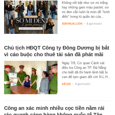
Không nổi bật như sơ mi trắng
hay những gam màu pastel, sơ
mi đen vẫn luôn là món đồ "kinh
điển" trong tủ quần áo của…
XEM MUA LUÔN
-
6 giờ trước
Chủ tịch HĐQT Công ty Đông Dương bị bắt
vì cáo buộc cho thuê tài sản đã phát mãi
Ngày 7/8, Cơ quan Cảnh sát
điều tra Công an TP. Đà Nẵng
cho biết đã thi hành lệnh bắt bị
can để tạm giam đối với N.L.H…
XÃ HỘI
-
6 giờ trước
Công an xác minh nhiều cọc tiền nằm rải
rác quanh cảng hàng không quốc tế Tân