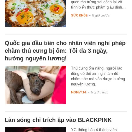
quen rán trứng sai cách lại vô
tình biến thực phẩm giàu dinh…
SỨC KHỎE
-
5 giờ trước
Quốc gia đầu tiên cho nhân viên nghỉ phép
chăm thú cưng bị ốm: Tối đa 3 ngày,
hưởng nguyên lương!
Thú cưng ốm nặng, người lao
động có thể xin nghỉ làm để
chăm sóc mà vẫn được hưởng
nguyên lương.
MONEY.14
-
5 giờ trước
Làn sóng chỉ trích ập vào BLACKPINK
YG thông báo 4 thành viên