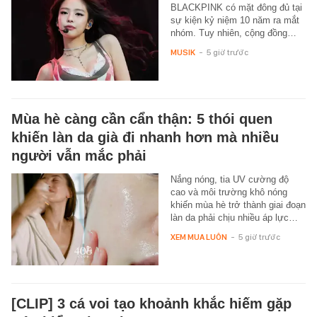
BLACKPINK có mặt đông đủ tại
sự kiện kỷ niệm 10 năm ra mắt
nhóm. Tuy nhiên, cộng đồng…
MUSIK
-
5 giờ trước
Mùa hè càng cần cẩn thận: 5 thói quen
khiến làn da già đi nhanh hơn mà nhiều
người vẫn mắc phải
Nắng nóng, tia UV cường độ
cao và môi trường khô nóng
khiến mùa hè trở thành giai đoạn
làn da phải chịu nhiều áp lực…
XEM MUA LUÔN
-
5 giờ trước
[CLIP] 3 cá voi tạo khoảnh khắc hiếm gặp