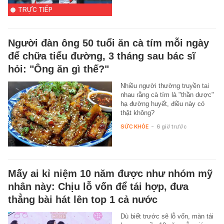
TRỰC TIẾP
Người đàn ông 50 tuổi ăn cà tím mỗi ngày
để chữa tiểu đường, 3 tháng sau bác sĩ
hỏi: "Ông ăn gì thế?"
Nhiều người thường truyền tai
nhau rằng cà tím là "thần dược"
hạ đường huyết, điều này có
thật không?
SỨC KHỎE
-
6 giờ trước
Mấy ai kỉ niệm 10 năm được như nhóm mỹ
nhân này: Chịu lỗ vốn để tái hợp, đưa
thẳng bài hát lên top 1 cả nước
Dù biết trước sẽ lỗ vốn, màn tái