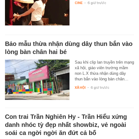
CINE
-
6 giờ trước
Bảo mẫu thừa nhận dùng dây thun bắn vào
lòng bàn chân hai bé
Sau khi clip lan truyền trên mạng
xã hội, giáo viên trường mầm
non L.X thừa nhận dùng dây
thun bắn vào lòng bàn chân…
XÃ HỘI
-
6 giờ trước
Con trai Trần Nghiên Hy - Trần Hiểu xứng
danh nhóc tỳ đẹp nhất showbiz, vẻ ngoài
soái ca ngời ngời ăn đứt cả bố