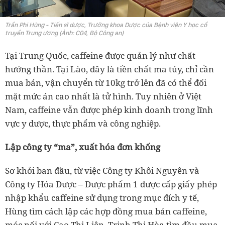
Trần Phi Hùng - Tiến sĩ dược, Trưởng khoa Dược của Bệnh viện Y học cổ
truyền Trung ương (Ảnh: C04, Bộ Công an)
Tại Trung Quốc, caffeine được quản lý như chất
hướng thần. Tại Lào, đây là tiền chất ma túy, chỉ cần
mua bán, vận chuyển từ 10kg trở lên đã có thể đối
mặt mức án cao nhất là tử hình. Tuy nhiên ở Việt
Nam, caffeine vẫn được phép kinh doanh trong lĩnh
vực y dược, thực phẩm và công nghiệp.
Lập công ty “ma”, xuất hóa đơn khống
Sơ khởi ban đầu, từ việc Công ty Khôi Nguyên và
Công ty Hóa Dược – Dược phẩm 1 được cấp giấy phép
nhập khẩu caffeine sử dụng trong mục đích y tế,
Hùng tìm cách lập các hợp đồng mua bán caffeine,
móc nối với Cao Thị Liên, Trịnh Thị Hòa tìm đầu mua,