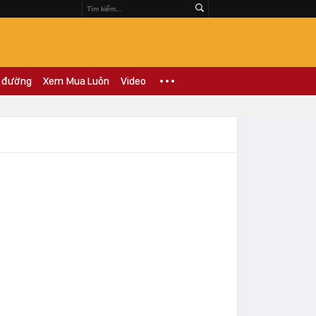
 đường
Xem Mua Luôn
Video