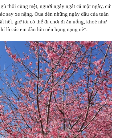
ngủ thôi cũng mệt, người ngây ngất cả một ngày, cứ
ác say xe nặng. Qua đến những ngày đầu của tuần
t hết, giờ tôi có thể đi chơi đi ăn uống, khoẻ như
hỉ là các em dần lớn nên bụng nặng nề".