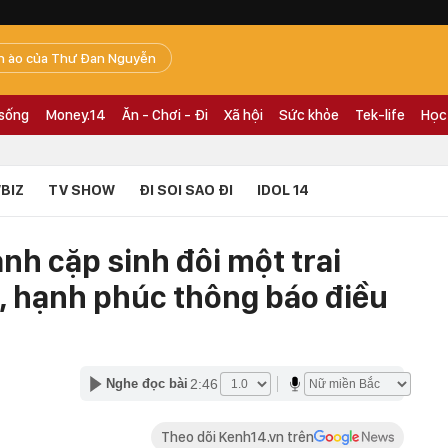
n ào của Thư Đan Nguyễn
 sống
Money.14
Ăn - Chơi - Đi
Xã hội
Sức khỏe
Tek-life
Học
BIZ
TV SHOW
ĐI SOI SAO ĐI
IDOL 14
h cặp sinh đôi một trai
i, hạnh phúc thông báo điều
2:46
Nghe đọc bài
Theo dõi Kenh14.vn trên