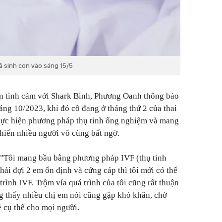
 sinh con vào sáng 15/5
ện tình cảm với Shark Bình, Phương Oanh thông báo
áng 10/2023, khi đó cô đang ở tháng thứ 2 của thai
thực hiện phương pháp thụ tinh ống nghiệm và mang
khiến nhiều người vô cùng bất ngờ.
: "Tôi mang bầu bằng phương pháp IVF (thụ tinh
ải đợi 2 em ổn định và cứng cáp thì tôi mới có thể
trình IVF. Trộm vía quá trình của tôi cũng rất thuận
ng thấy nhiều chị em nói cũng gặp khó khăn, chờ
ẻ cụ thể cho mọi người.