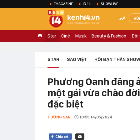
EMAGAZINE
ID.14
SHOWLIVE
Ồ
Star
Ciné
Musik
Beauty & Fashion
Đời
STAR
SAO VIỆT
HỘI BẠN THÂN SHOW
Phương Oanh đăng ản
một gái vừa chào đờ
đặc biệt
TƯỜNG SAN,
10:55 14/05/2024
Chia sẻ