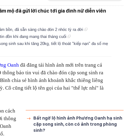
 mộ đã gửi lời chúc tới gia đình nữ diễn viên
âm bồn, đã sẵn sàng chào đón 2 nhóc tỳ ra đời
tin đồn khi đang mang thai tháng cuối
g sinh sau khi tăng 20kg, tiết lộ thoát "kiếp nạn" đa số mẹ
ơng Oanh
đã đăng tải hình ảnh mới trên trang cá
 thông báo tin vui đã chào đón cặp song sinh ra
Bình chia sẻ hình ảnh khoảnh khắc thiêng liêng
. Cô cũng tiết lộ tên gọi của hai "thế lực nhí" là
on cách
Bất ngờ lộ hình ảnh Phương Oanh hạ sinh
i thông
cặp song sinh, còn có ảnh trong phòng
 Oanh
sinh?
mổ.