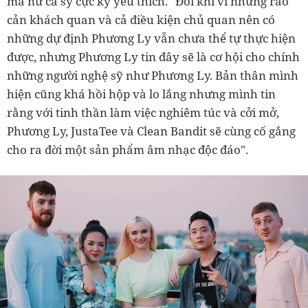
mà nữ ca sỹ cực kỳ yêu thích. "Đôi khi vì những rào
cản khách quan và cả điều kiện chủ quan nên có
những dự định Phương Ly vẫn chưa thể tự thực hiện
được, nhưng Phương Ly tin đây sẽ là cơ hội cho chính
những người nghệ sỹ như Phương Ly. Bản thân mình
hiện cũng khá hồi hộp và lo lắng nhưng mình tin
rằng với tinh thần làm việc nghiêm túc và cởi mở,
Phương Ly, JustaTee và Clean Bandit sẽ cùng cố gắng
cho ra đời một sản phẩm âm nhạc độc đáo".