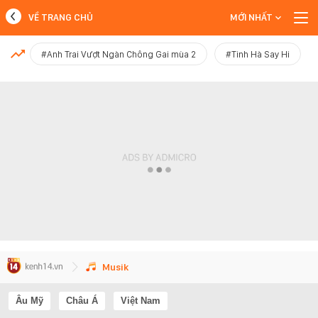
VỀ TRANG CHỦ
MỚI NHẤT
MỚI NHẤT
#Anh Trai Vượt Ngàn Chông Gai mùa 2
#Tinh Hà Say Hi
Xem thêm
Musik
Âu Mỹ
Châu Á
Việt Nam