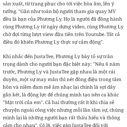
sản xuất, từ trang phục cho tới việc hòa âm, lên ý
tưởng. "Gần như toàn bộ người tham gia quay MV
đều là bạn của Phương Ly. Họ là người đã đồng hành
cùng Phương Ly từ ngày dựng video, cùng Phương Ly
chờ đợi từng lượt view đầu tiên trên Youtube. Tất cả
điều đó khiến Phương Ly thực sự cảm động".
Khi nhắc đến JustaTee, Phương Ly bày tỏ sự trân
trọng dành cho người bạn đặc biệt này: "Nếu 6 năm
trước, Phương Ly và JustaTee gặp nhau là một cái
duyên, một sự may mắn thì nét đồng điệu trong tâm
hồn và niềm đam mê âm nhạc lại chính là sợi dây
gắn kết, là động lực để chúng mình tạo nên ca khúc
"Mặt trời của em". Cả hai thường rất ít khi chia sẻ
chuyện ngoài công việc nhưng mỗi lần tâm sự, chúng
mình lại là những người bạn rất thấu hiểu và thông
cảm cho nhau". Có lẽ, việc gặp JustaTee đối với