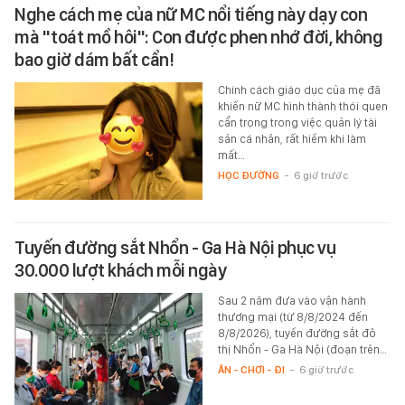
Nghe cách mẹ của nữ MC nổi tiếng này dạy con
mà "toát mồ hôi": Con được phen nhớ đời, không
bao giờ dám bất cẩn!
Chính cách giáo dục của mẹ đã
khiến nữ MC hình thành thói quen
cẩn trọng trong việc quản lý tài
sản cá nhân, rất hiếm khi làm
mất…
HỌC ĐƯỜNG
-
6 giờ trước
Tuyến đường sắt Nhổn - Ga Hà Nội phục vụ
30.000 lượt khách mỗi ngày
Sau 2 năm đưa vào vận hành
thương mại (từ 8/8/2024 đến
8/8/2026), tuyến đường sắt đô
thị Nhổn - Ga Hà Nội (đoạn trên…
ĂN - CHƠI - ĐI
-
6 giờ trước