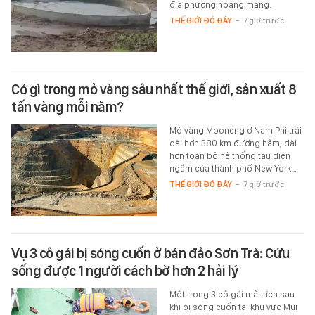
địa phương hoang mang.
THẾ GIỚI ĐÓ ĐÂY
-
7 giờ trước
Có gì trong mỏ vàng sâu nhất thế giới, sản xuất 8
tấn vàng mỗi năm?
Mỏ vàng Mponeng ở Nam Phi trải
dài hơn 380 km đường hầm, dài
hơn toàn bộ hệ thống tàu điện
ngầm của thành phố New York…
THẾ GIỚI ĐÓ ĐÂY
-
7 giờ trước
Vụ 3 cô gái bị sóng cuốn ở bán đảo Sơn Trà: Cứu
sống được 1 người cách bờ hơn 2 hải lý
Một trong 3 cô gái mất tích sau
khi bị sóng cuốn tại khu vực Mũi