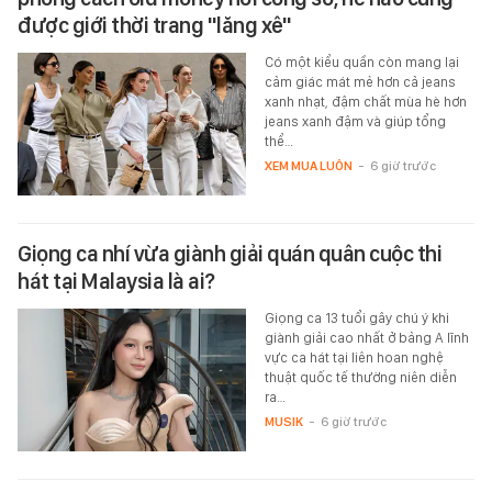
được giới thời trang "lăng xê"
Có một kiểu quần còn mang lại
cảm giác mát mẻ hơn cả jeans
xanh nhạt, đậm chất mùa hè hơn
jeans xanh đậm và giúp tổng
thể…
XEM MUA LUÔN
-
6 giờ trước
Giọng ca nhí vừa giành giải quán quân cuộc thi
hát tại Malaysia là ai?
Giọng ca 13 tuổi gây chú ý khi
giành giải cao nhất ở bảng A lĩnh
vực ca hát tại liên hoan nghệ
thuật quốc tế thường niên diễn
ra…
MUSIK
-
6 giờ trước