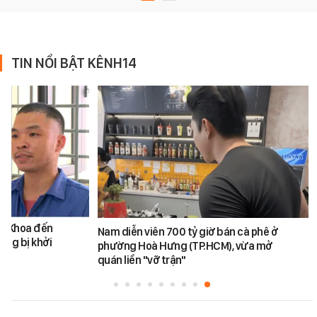
TIN NỔI BẬT KÊNH14
ăn Khoa đến
Nam diễn viên 700 tỷ giờ bán cà phê ở
ũng bị khởi
phường Hoà Hưng (TP.HCM), vừa mở
quán liền "vỡ trận"