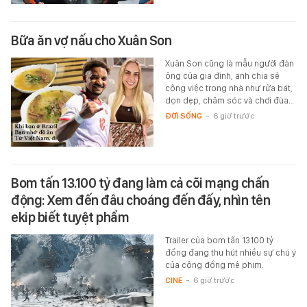
Bữa ăn vợ nấu cho Xuân Son
Xuân Son cũng là mẫu người đàn
ông của gia đình, anh chia sẻ
công việc trong nhà như rửa bát,
dọn dẹp, chăm sóc và chơi đùa…
ĐỜI SỐNG
-
6 giờ trước
Bom tấn 13.100 tỷ đang làm cả cõi mạng chấn
động: Xem đến đâu choáng đến đấy, nhìn tên
ekip biết tuyệt phẩm
Trailer của bom tấn 13100 tỷ
đồng đang thu hút nhiều sự chú ý
của cộng đồng mê phim.
CINE
-
6 giờ trước