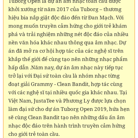
Tuborg Open là dự án âm nhạc toàn cầu được
khởi xướng từ năm 2017 của Tuborg – thương
hiệu bia nắp giật độc đáo đến từ Đan Mạch. Với
mong muốn truyền cảm hứng cho giới trẻ khám
phá và trải nghiệm những nét độc đáo của nhiều
nền văn hóa khác nhau thông qua âm nhạc. Dự
án đã mở ra cơ hội hợp tác của các nghệ sĩ trên
khắp thế giới để cùng tạo nên những nhạc phẩm
hấp dẫn .Năm nay, dự án âm nhạc này tiếp tục
trở lại với Đại sứ toàn cầu là nhóm nhạc từng
đoạt giải Grammy - Clean Bandit, hợp tác cùng
với các nghệ sĩ tại nhiều quốc gia khác nhau. Tại
Việt Nam, JustaTee và Phương Ly được lựa chọn
làm đại sứ cho dự án Tuborg Open 2019, hứa hẹn
sẽ cùng Clean Bandit tạo nên những dấu ấn âm
nhạc độc đáo trên hành trình truyền cảm hứng
cho giới trẻ toàn cầu.