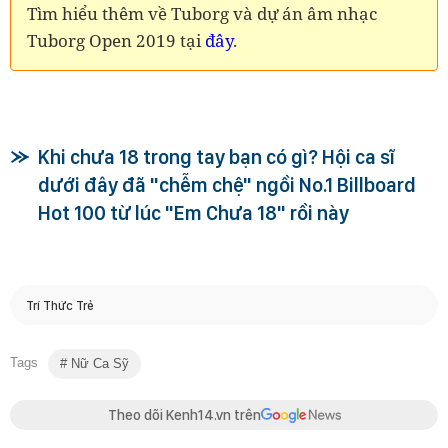
Tìm hiểu thêm về Tuborg và dự án âm nhạc
Tuborg Open 2019 tại
đây
.
Khi chưa 18 trong tay bạn có gì? Hội ca sĩ
dưới đây đã "chễm chệ" ngồi No.1 Billboard
Hot 100 từ lúc "Em Chưa 18" rồi này
Trí Thức Trẻ
Tags
Nữ Ca Sỹ
Theo dõi Kenh14.vn trên