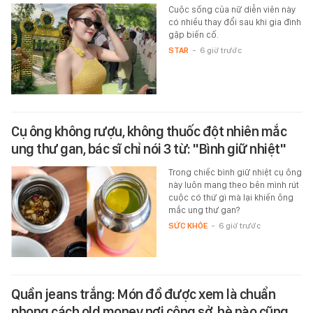
Cuộc sống của nữ diễn viên này
có nhiều thay đổi sau khi gia đình
gặp biến cố.
STAR
-
6 giờ trước
Cụ ông không rượu, không thuốc đột nhiên mắc
ung thư gan, bác sĩ chỉ nói 3 từ: "Bình giữ nhiệt"
Trong chiếc bình giữ nhiệt cụ ông
này luôn mang theo bên mình rút
cuộc có thứ gì mà lại khiến ông
mắc ung thư gan?
SỨC KHỎE
-
6 giờ trước
Quần jeans trắng: Món đồ được xem là chuẩn
phong cách old money nơi công sở, hè nào cũng