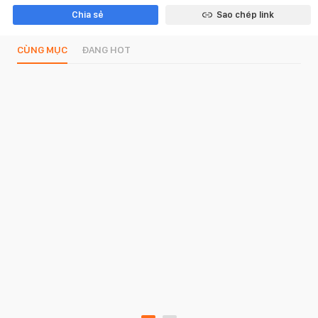
Chia sẻ
Sao chép link
CÙNG MỤC
ĐANG HOT