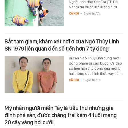
Nghê, bán đảo Sơn Trà (TP Đà
Nẵng) đã được lực lượng cứu…
XÃ HỘI
-
6 giờ trước
Bắt tạm giam, khám xét nơi ở của Ngô Thùy Linh
SN 1979 liên quan đến số tiền hơn 7 tỷ đồng
Bị can Ngô Thùy Linh cùng một
đồng phạm bị cáo buộc lừa đảo
số tiền hơn 7 tỷ đồng của một bị
hại thông qua hình thức vay tiền…
XÃ HỘI
-
6 giờ trước
Mỹ nhân người miền Tây là tiểu thư nhưng gia
đình phá sản, được chàng trai kém 4 tuổi mang
20 cây vàng hỏi cưới