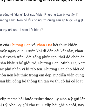
ng động vì "đụng" loạt sao Vbiz, Phương Lan bị vạ lây
ương Lan: "Nên đổ lỗi cho người đứng sau ép buộc và giật
a tay chỉ sau 1 năm kết hôn
ăm của
Phương Lan
và
Phan Đạt
kết thúc khiến
mấy ngày qua. Trước khi đi đến cái kết này, Phan
 ý "vạch trần" đời sống phức tạp, thái độ chèn ép
 sân khấu Thế giới trẻ, Phương Lan, Minh Dự, Nam
hoặc phủ nhận vì bị réo tên. Phương Lan cho biết cô
hôn nên kết thúc trong êm đẹp, nữ diễn viên cũng
au khi công bố thông tin tan vỡ thì cô lại có loạt
 clip meme hài hước "Nín" được Lý Nhã Kỳ gửi lên
ị Lý Nhã Kỳ gửi cho tui 1 clip hài ghê á chời, nay