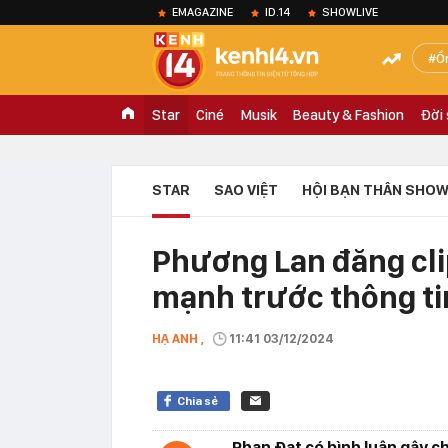
EMAGAZINE
ID.14
SHOWLIVE
Ồ
Star
Ciné
Musik
Beauty & Fashion
Đời
STAR
SAO VIỆT
HỘI BẠN THÂN SHOW
Phương Lan đăng cli
mạnh trước thông ti
HẠ ANH ,
11:41 03/12/2024
Chia sẻ
Phan Đạt có bình luận gây c