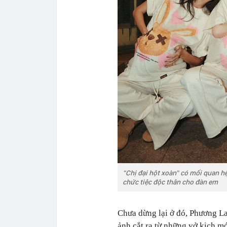
"Chị đại hột xoàn" có mối quan hệ
chức tiệc độc thân cho đàn em
Chưa dừng lại ở đó, Phương La
ảnh cắt ra từ những vở kịch mớ