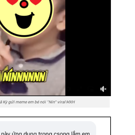
ã Kỳ gửi meme em bé nói "Nín" viral MXH