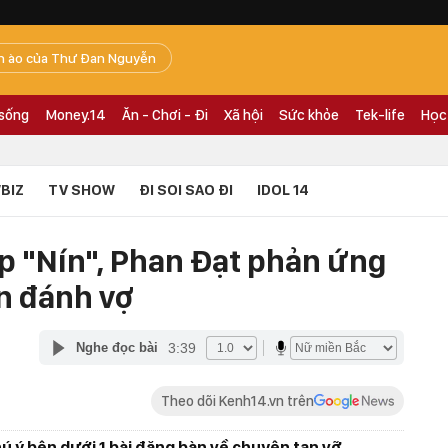
n ào của Thư Đan Nguyễn
 sống
Money.14
Ăn - Chơi - Đi
Xã hội
Sức khỏe
Tek-life
Học
BIZ
TV SHOW
ĐI SOI SAO ĐI
IDOL 14
p "Nín", Phan Đạt phản ứng
n đánh vợ
3:39
Nghe đọc bài
Theo dõi Kenh14.vn trên
hú ý bên dưới 1 bài đăng bàn về chuyện tan vỡ