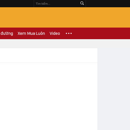
 đường
Xem Mua Luôn
Video