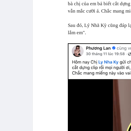
bà chị của em bả biết cắt dựng 
vẫn mắc cười á. Chắc mang mi
Sau đó, Lý Nhã Kỳ cũng đáp lạ
lắm em".