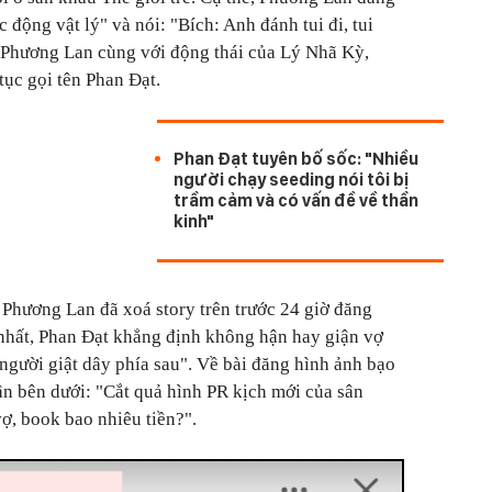
 động vật lý" và nói: "Bích: Anh đánh tui đi, tui
a Phương Lan cùng với động thái của Lý Nhã Kỳ,
tục gọi tên Phan Đạt.
Phan Đạt tuyên bố sốc: "Nhiều
người chạy seeding nói tôi bị
trầm cảm và có vấn đề về thần
kinh"
 Phương Lan đã xoá story trên trước 24 giờ đăng
 nhất, Phan Đạt khẳng định không hận hay giận vợ
người giật dây phía sau". Về bài đăng hình ảnh bạo
uận bên dưới: "Cắt quả hình PR kịch mới của sân
ợ, book bao nhiêu tiền?".