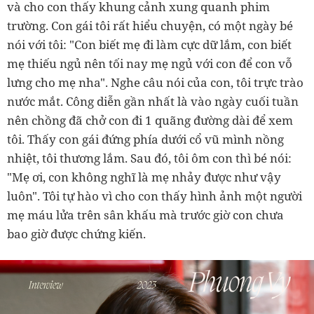
và cho con thấy khung cảnh xung quanh phim
trường. Con gái tôi rất hiểu chuyện, có một ngày bé
nói với tôi: "Con biết mẹ đi làm cực dữ lắm, con biết
mẹ thiếu ngủ nên tối nay mẹ ngủ với con để con vỗ
lưng cho mẹ nha". Nghe câu nói của con, tôi trực trào
nước mắt. Công diễn gần nhất là vào ngày cuối tuần
nên chồng đã chở con đi 1 quãng đường dài để xem
tôi. Thấy con gái đứng phía dưới cổ vũ mình nồng
nhiệt, tôi thương lắm. Sau đó, tôi ôm con thì bé nói:
"Mẹ ơi, con không nghĩ là mẹ nhảy được như vậy
luôn". Tôi tự hào vì cho con thấy hình ảnh một người
mẹ máu lửa trên sân khấu mà trước giờ con chưa
bao giờ được chứng kiến.