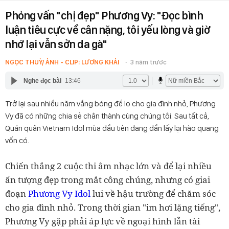
Phỏng vấn "chị đẹp" Phương Vy: "Đọc bình
luận tiêu cực về cân nặng, tôi yếu lòng và giờ
nhớ lại vẫn sởn da gà"
NGỌC THUỲ/ ẢNH - CLIP: LƯƠNG KHẢI
3 năm trước
Nghe đọc bài
13:46
Trở lại sau nhiều năm vắng bóng để lo cho gia đình nhỏ, Phương
Vy đã có những chia sẻ chân thành cùng chúng tôi. Sau tất cả,
Quán quân Vietnam Idol mùa đầu tiên đang dần lấy lại hào quang
vốn có.
Chiến thắng 2 cuộc thi âm nhạc lớn và để lại nhiều
ấn tượng đẹp trong mắt công chúng, nhưng có giai
đoạn
Phương Vy Idol
lui về hậu trường để chăm sóc
cho gia đình nhỏ. Trong thời gian "im hơi lặng tiếng",
Phương Vy gặp phải áp lực về ngoại hình lẫn tài