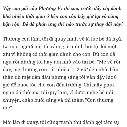
Vậy con gái của Phương Vy thì sao, trước đây chị dành
khá nhiều thời gian ở bên con còn bây giờ lại vô cùng
bận rộn. Bé đã phản ứng thế nào trước sự thay đổi này?
Thương con lắm, tôi đi quay hình về là lúc bé đã ngủ.
Là một người mẹ, tôi cảm giác mình hơi tội lỗi một
xíu vì không có thời gian dành cho con. Dù con đã
ngủ rồi nhưng tôi hay nói nhỏ vào tai bé: "Mẹ về rồi
đây, mẹ thương con rất nhiều".1-2 giờ đến nhà, bản
thân dù mệt đến đâu nhưng sáng tôi vẫn dậy lúc 6
giờ để buộc tóc cho con đến trường. Chỉ mấy phút
ngắn đó thôi mà tôi quý lắm, vì được nghe bé nói
chuyện, chào buổi sáng và thì thầm "Con thương
mẹ".
Mỗi lần đi quay, tôi cũng tranh thủ dành gọi tâm sự