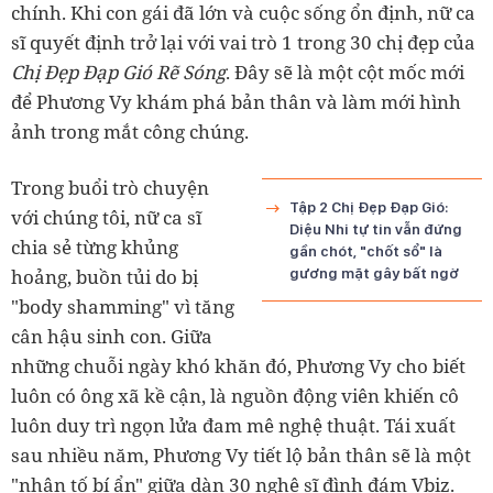
chính. Khi con gái đã lớn và cuộc sống ổn định, nữ ca
sĩ quyết định trở lại với vai trò 1 trong 30 chị đẹp của
Chị Đẹp Đạp Gió Rẽ Sóng
. Đây sẽ là một cột mốc mới
để Phương Vy khám phá bản thân và làm mới hình
ảnh trong mắt công chúng.
Trong buổi trò chuyện
Tập 2 Chị Đẹp Đạp Gió:
với chúng tôi, nữ ca sĩ
Diệu Nhi tự tin vẫn đứng
chia sẻ từng khủng
gần chót, "chốt sổ" là
hoảng, buồn tủi do bị
gương mặt gây bất ngờ
"body shamming" vì tăng
cân hậu sinh con. Giữa
những chuỗi ngày khó khăn đó, Phương Vy cho biết
luôn có ông xã kề cận, là nguồn động viên khiến cô
luôn duy trì ngọn lửa đam mê nghệ thuật. Tái xuất
sau nhiều năm, Phương Vy tiết lộ bản thân sẽ là một
"nhân tố bí ẩn" giữa dàn 30 nghệ sĩ đình đám Vbiz.