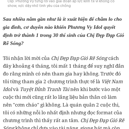
Clip: Phương Vy từng rơi vào giai đoạn áp lực kinh tế vì không có
show, vực dậy nhờ tình yêu của chồng
Sau nhiều năm gần như là ít xuất hiện để chăm lo cho
gia đình, cơ duyên nào khiến Phương Vy Idol quyết
định trở thành 1 trong 30 thí sinh của
Chị Đẹp Đạp Gió
Rẽ Sóng
?
Tôi nhận lời mời của
Chị Đẹp Đạp Gió Rẽ Sóng
cách
đây khoảng 4 tháng, tôi mất 1 tháng để suy nghĩ đắn
đo rằng mình có nên tham gia hay không. Trước đó
tôi từng tham gia 2 chương trình thực tế là
Việt Nam
Idol
và
Tuyệt Đỉnh Tranh Tài
nên khi bước vào một
cuộc thi mới cũng rất lo lắng liệu bản thân có làm
nên "cơm cháo" gì không. Là quán quân 2 cuộc thi,
tôi có những nỗi lo nhất định nhưng đọc format của
chương trình thì thấy rất an tâm.
Chị Đẹp Đạp Gió Rẽ
Sóng
không chỉ dựa vào tài năng, giọng hát mà còn