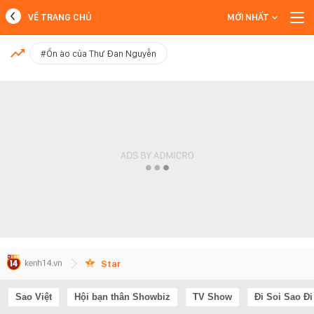
VỀ TRANG CHỦ
MỚI NHẤT
MỚI NHẤT
#Ồn ào của Thư Đan Nguyễn
Xem thêm
Star
Sao Việt
Hội bạn thân Showbiz
TV Show
Đi Soi Sao Đi