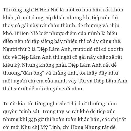
Tôi từng nghĩ H'Hen Niê là một cô hoa hậu rất khôn
khéo, ở một đẳng cấp khác nhưng khi tiếp xúc thì
thấy cô gái này rất chân thành, dễ thương và chịu
khó. H'Hen Niê biết nhược điểm của mình là biểu
diễn nên tôi tập siêng bấy nhiêu thì cô ấy cũng thế.
Người thứ 2 là Diệp Lâm Anh, trước đó tôi có đọc tin
tức về Diệp Lâm Anh thì nghĩ cô gái này chắc sẽ rất
kiêu kỳ. Nhưng không phải, Diệp Lâm Anh rất dễ
thương,"đàn ông" và thẳng tính, tôi thấy đây như
một người chị em của mình vậy. Tôi và Diệp Lâm Anh
thật sự rất dễ nói chuyện với nhau.
Trước kia, tôi từng nghĩ các "chị đại" thường nắm
quyền "sinh sát" trong tay sẽ rất khó để tiếp xúc
nhưng khi gặp gỡ thì hoàn toàn khác hẳn, các chị rất
cởi mở. Như chị Mỹ Linh, chị Hồng Nhung rất dễ