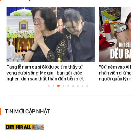
Tang lễ nam ca sĩ 8X được tìm thấy tử
"Cứ ném vào AI l
vong dưới sống: Mẹ già - bạn gái khóc
nhân viên dị ứng 
nghẹn, dàn sao thất thần đến tiễn biệt
người quản lý nh
TIN MỚI CẬP NHẬT