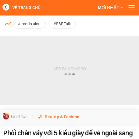
MỚI NHẤT
VỀ TRANG CHỦ
MỚI NHẤT
#trends alert
#B&F Talk
Xem thêm
Beauty & Fashion
Phối chân váy với 5 kiểu giày để vẻ ngoài sang