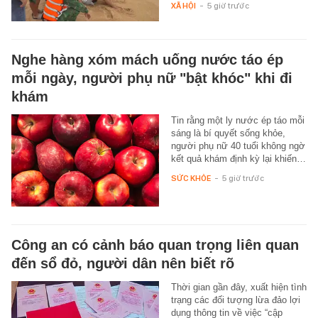
XÃ HỘI
-
5 giờ trước
Nghe hàng xóm mách uống nước táo ép
mỗi ngày, người phụ nữ "bật khóc" khi đi
khám
Tin rằng một ly nước ép táo mỗi
sáng là bí quyết sống khỏe,
người phụ nữ 40 tuổi không ngờ
kết quả khám định kỳ lại khiến…
SỨC KHỎE
-
5 giờ trước
Công an có cảnh báo quan trọng liên quan
đến sổ đỏ, người dân nên biết rõ
Thời gian gần đây, xuất hiện tình
trạng các đối tượng lừa đảo lợi
dụng thông tin về việc “cập