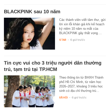
BLACKPINK sau 10 năm
Các thành viên viết tâm thư, gửi
lời xin lỗi khán giả khi kế hoạch
kỷ niệm 10 năm ra mắt của
BLACKPINK gây thất vọng.…
STAR
-
6 giờ trước
Tin cực vui cho 3 triệu người dân thường
trú, tạm trú tại TP.HCM
Theo thông tin từ BHXH Thành
phố Hồ Chí Minh, từ năm học
2026–2027, khoảng 3 triệu học
sinh có địa chỉ thường trú…
XÃ HỘI
-
6 giờ trước