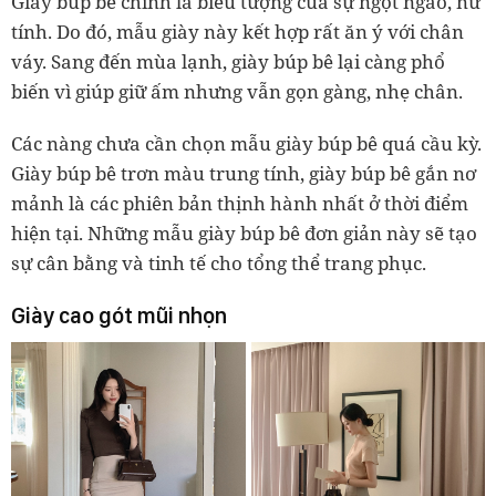
Giày búp bê chính là biểu tượng của sự ngọt ngào, nữ
tính. Do đó, mẫu giày này kết hợp rất ăn ý với chân
váy. Sang đến mùa lạnh, giày búp bê lại càng phổ
biến vì giúp giữ ấm nhưng vẫn gọn gàng, nhẹ chân.
Các nàng chưa cần chọn mẫu giày búp bê quá cầu kỳ.
Giày búp bê trơn màu trung tính, giày búp bê gắn nơ
mảnh là các phiên bản thịnh hành nhất ở thời điểm
hiện tại. Những mẫu giày búp bê đơn giản này sẽ tạo
sự cân bằng và tinh tế cho tổng thể trang phục.
Giày cao gót mũi nhọn