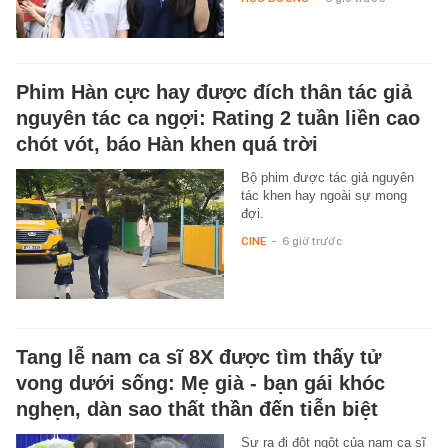
Phim Hàn cực hay được đích thân tác giả
nguyên tác ca ngợi: Rating 2 tuần liền cao
chót vót, báo Hàn khen quá trời
Bộ phim được tác giả nguyên
tác khen hay ngoài sự mong
đợi.
CINE
-
6 giờ trước
Tang lễ nam ca sĩ 8X được tìm thấy tử
vong dưới sống: Mẹ già - bạn gái khóc
nghẹn, dàn sao thất thần đến tiễn biệt
Sự ra đi đột ngột của nam ca sĩ