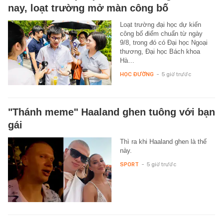
nay, loạt trường mở màn công bố
Loạt trường đại học dự kiến
công bố điểm chuẩn từ ngày
9/8, trong đó có Đại học Ngoại
thương, Đại học Bách khoa
Hà…
HỌC ĐƯỜNG
-
5 giờ trước
"Thánh meme" Haaland ghen tuông với bạn
gái
Thì ra khi Haaland ghen là thế
này.
SPORT
-
5 giờ trước