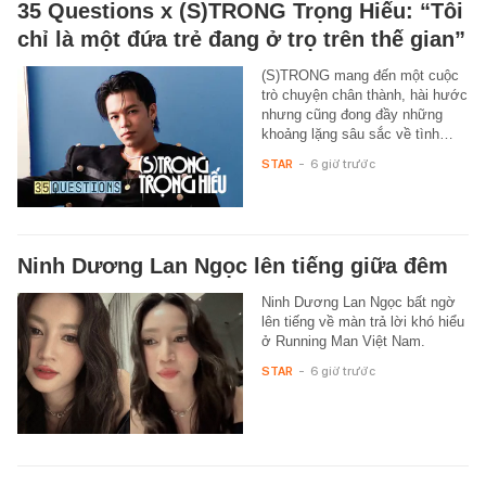
35 Questions x (S)TRONG Trọng Hiếu: “Tôi
chỉ là một đứa trẻ đang ở trọ trên thế gian”
(S)TRONG mang đến một cuộc
trò chuyện chân thành, hài hước
nhưng cũng đong đầy những
khoảng lặng sâu sắc về tình…
STAR
-
6 giờ trước
Ninh Dương Lan Ngọc lên tiếng giữa đêm
Ninh Dương Lan Ngọc bất ngờ
lên tiếng về màn trả lời khó hiểu
ở Running Man Việt Nam.
STAR
-
6 giờ trước