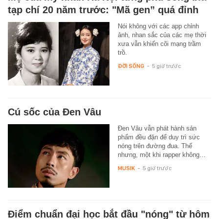
tạp chí 20 năm trước: "Mã gen” quá đỉnh
Nói không với các app chỉnh
ảnh, nhan sắc của các mẹ thời
xưa vẫn khiến cõi mạng trầm
trồ.
ĐỜI SỐNG
-
5 giờ trước
Cú sốc của Đen Vâu
Đen Vâu vẫn phát hành sản
phẩm đều đặn để duy trì sức
nóng trên đường đua. Thế
nhưng, một khi rapper không…
MUSIK
-
5 giờ trước
Điểm chuẩn đại học bắt đầu "nóng" từ hôm