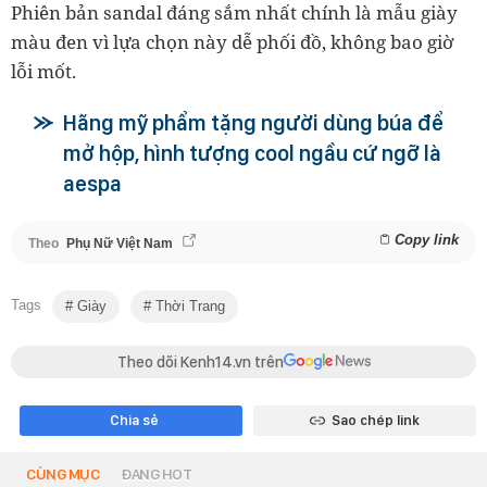
Phiên bản sandal đáng sắm nhất chính là mẫu giày
màu đen vì lựa chọn này dễ phối đồ, không bao giờ
lỗi mốt.
Hãng mỹ phẩm tặng người dùng búa để
mở hộp, hình tượng cool ngầu cứ ngỡ là
aespa
Copy link
Theo
Phụ Nữ Việt Nam
Tags
Giày
Thời Trang
Theo dõi Kenh14.vn trên
Chia sẻ
Sao chép link
CÙNG MỤC
ĐANG HOT