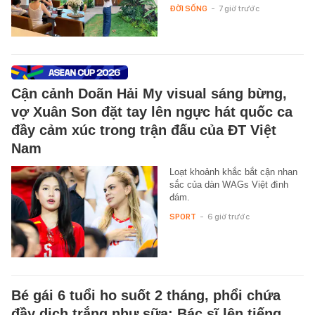
ĐỜI SỐNG
-
7 giờ trước
Cận cảnh Doãn Hải My visual sáng bừng,
vợ Xuân Son đặt tay lên ngực hát quốc ca
đầy cảm xúc trong trận đấu của ĐT Việt
Nam
Loạt khoảnh khắc bắt cận nhan
sắc của dàn WAGs Việt đình
đám.
SPORT
-
6 giờ trước
Bé gái 6 tuổi ho suốt 2 tháng, phổi chứa
đầy dịch trắng như sữa: Bác sĩ lên tiếng