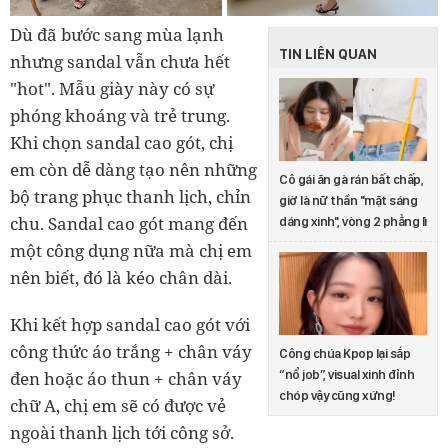
Dù đã bước sang mùa lạnh
TIN LIÊN QUAN
nhưng sandal vẫn chưa hết
"hot". Mẫu giày này có sự
phóng khoáng và trẻ trung.
Khi chọn sandal cao gót, chị
em còn dễ dàng tạo nên những
Cô gái ăn gà rán bất chấp,
bộ trang phục thanh lịch, chỉn
giờ là nữ thần "mặt sáng
chu. Sandal cao gót mang đến
dáng xinh", vòng 2 phẳng lì
một công dụng nữa mà chị em
nên biết, đó là kéo chân dài.
Khi kết hợp sandal cao gót với
công thức áo trắng + chân váy
Công chúa Kpop lại sắp
đen hoặc áo thun + chân váy
“nổ job”, visual xinh đỉnh
chóp vậy cũng xứng!
chữ A, chị em sẽ có được vẻ
ngoài thanh lịch tới công sở.