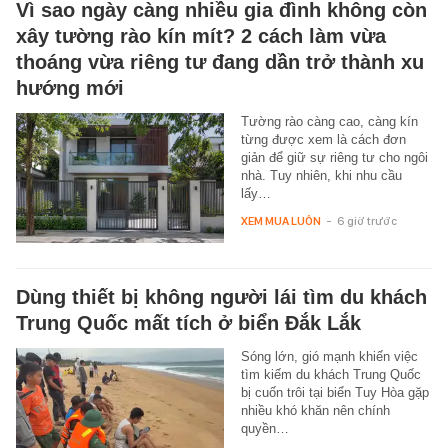
Vì sao ngày càng nhiều gia đình không còn
xây tường rào kín mít? 2 cách làm vừa
thoáng vừa riêng tư đang dần trở thành xu
hướng mới
Tường rào càng cao, càng kín
từng được xem là cách đơn
giản để giữ sự riêng tư cho ngôi
nhà. Tuy nhiên, khi nhu cầu
lấy…
XEM MUA LUÔN
-
6 giờ trước
Dùng thiết bị không người lái tìm du khách
Trung Quốc mất tích ở biển Đắk Lắk
Sóng lớn, gió mạnh khiến việc
tìm kiếm du khách Trung Quốc
bị cuốn trôi tại biển Tuy Hòa gặp
nhiều khó khăn nên chính
quyền…