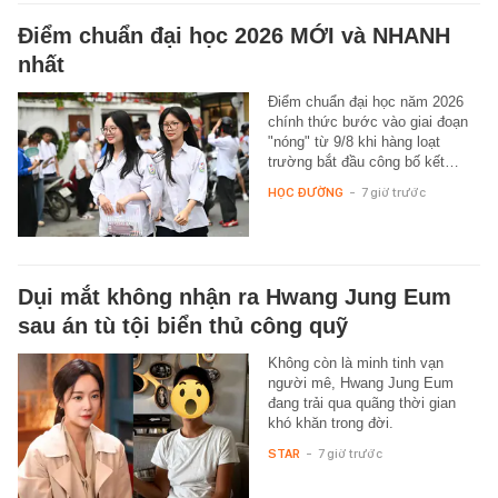
Điểm chuẩn đại học 2026 MỚI và NHANH
nhất
Điểm chuẩn đại học năm 2026
chính thức bước vào giai đoạn
"nóng" từ 9/8 khi hàng loạt
trường bắt đầu công bố kết…
HỌC ĐƯỜNG
-
7 giờ trước
Dụi mắt không nhận ra Hwang Jung Eum
sau án tù tội biển thủ công quỹ
Không còn là minh tinh vạn
người mê, Hwang Jung Eum
đang trải qua quãng thời gian
khó khăn trong đời.
STAR
-
7 giờ trước