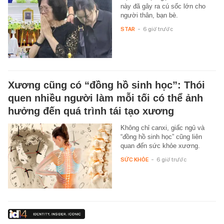
này đã gây ra cú sốc lớn cho
người thân, bạn bè.
STAR
-
6 giờ trước
Xương cũng có “đồng hồ sinh học”: Thói
quen nhiều người làm mỗi tối có thể ảnh
hưởng đến quá trình tái tạo xương
Không chỉ canxi, giấc ngủ và
“đồng hồ sinh học” cũng liên
quan đến sức khỏe xương.
SỨC KHỎE
-
6 giờ trước