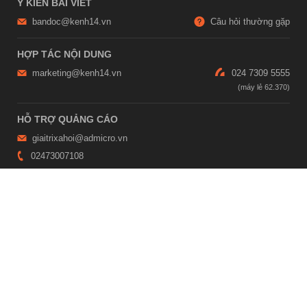
Ý KIẾN BÀI VIẾT
bandoc@kenh14.vn
Câu hỏi thường gặp
HỢP TÁC NỘI DUNG
marketing@kenh14.vn
024 7309 5555
HỖ TRỢ QUẢNG CÁO
giaitrixahoi@admicro.vn
02473007108
TRỤ SỞ HÀ NỘI
Tầng 21, Tòa nhà Center Building, Hapulico Complex, Số 01, phố
Nguyễn Huy Tưởng, phường Thanh Xuân, thành phố Hà Nội
TRỤ SỞ TP.HỒ CHÍ MINH
Tầng 4, Tòa nhà 123, số 127 Võ Văn Tần, Phường Xuân Hòa, TPHCM
Giấy phép thiết lập trang thông tin điện tử tổng hợp trên mạng số