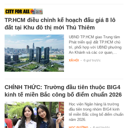
TP.HCM điều chỉnh kế hoạch đấu giá 8 lô
đất tại Khu đô thị mới Thủ Thiêm
UBND TP.HCM giao Trung tâm
Phát triển quỹ đất TP.HCM chủ
trì, phối hợp với UBND phường
An Khánh và các cơ quan,…
XÃ HỘI
-
6 giờ trước
CHÍNH THỨC: Trường đầu tiên thuộc BIG4
kinh tế miền Bắc công bố điểm chuẩn 2026
Học viện Ngân hàng là trường
đầu tiên trong nhóm BIG4 kinh
tế miền Bắc công bố điểm chuẩn
năm 2026.
HỌC ĐƯỜNG
-
6 giờ trước