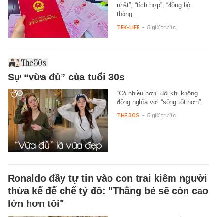
nhật”, “tích hợp”, “đồng bộ
thông…
TEK-LIFE
-
5 giờ trước
Sự “vừa đủ” của tuổi 30s
“Có nhiều hơn” đôi khi không
đồng nghĩa với “sống tốt hơn”.
THE 30S
-
5 giờ trước
Ronaldo đầy tự tin vào con trai kiêm người
thừa kế đế chế tỷ đô: "Thằng bé sẽ còn cao
lớn hơn tôi"