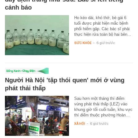
cảnh báo
Ho kéo dài, khó thở, bé gái 6
tuổi được phát hiện mắc bệnh
phổi hiếm gặp. Các bác sĩ phải
thực hiện rửa toàn bộ hai bên…
SỨC KHỎE
-
6 giờ trước
Người Hà Nội 'tập thói quen' mới ở vùng
phát thải thấp
Sau hơn một tháng thí điểm
vùng phát thải thấp (LEZ) vào
khung giờ tối cuối tuần, khu vực
thí điểm thuộc phường Hoàn…
XÃ HỘI
-
6 giờ trước