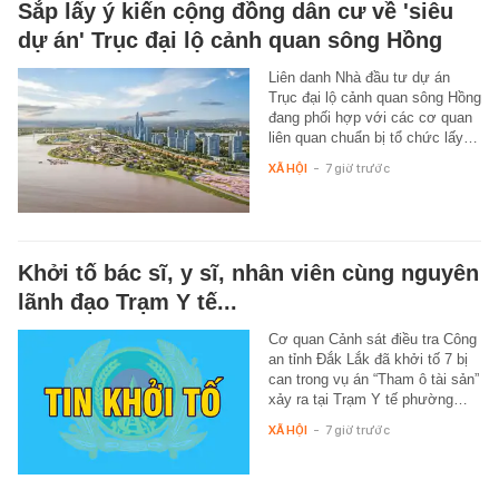
Sắp lấy ý kiến cộng đồng dân cư về 'siêu
dự án' Trục đại lộ cảnh quan sông Hồng
Liên danh Nhà đầu tư dự án
Trục đại lộ cảnh quan sông Hồng
đang phối hợp với các cơ quan
liên quan chuẩn bị tổ chức lấy…
XÃ HỘI
-
7 giờ trước
Khởi tố bác sĩ, y sĩ, nhân viên cùng nguyên
lãnh đạo Trạm Y tế...
Cơ quan Cảnh sát điều tra Công
an tỉnh Đắk Lắk đã khởi tố 7 bị
can trong vụ án “Tham ô tài sản”
xảy ra tại Trạm Y tế phường…
XÃ HỘI
-
7 giờ trước