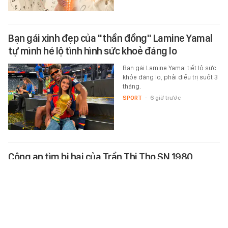
Bạn gái xinh đẹp của "thần đồng" Lamine Yamal
tự mình hé lộ tình hình sức khoẻ đáng lo
Bạn gái Lamine Yamal tiết lộ sức
khỏe đáng lo, phải điều trị suốt 3
tháng.
SPORT
-
6 giờ trước
Công an tìm bị hại của Trần Thị Tho SN 1980
Lợi dụng mối quan hệ quen biết,
Trần Thị Tho bị cáo buộc đưa
thông tin gian dối, lừa đảo chiếm
đoạt hơn 600 triệu đồng rồi
dùng…
XÃ HỘI
-
6 giờ trước