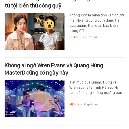
tù tội biển thủ công quỹ
Không còn là minh tinh vạn người
mê, Hwang Jung Eum đang trải
qua quãng thời gian khó khăn
trong đời.
STAR
-
7 giờ trước
Không ai ngờ Wren Evans và Quang Hùng
MasterD cũng có ngày này
Tiết mục của Quang Hùng và
Wren Evans tại Tinh Hà Say Hi
làm cõi mạng không ngừng bàn
tán.
MUSIK
-
6 giờ trước