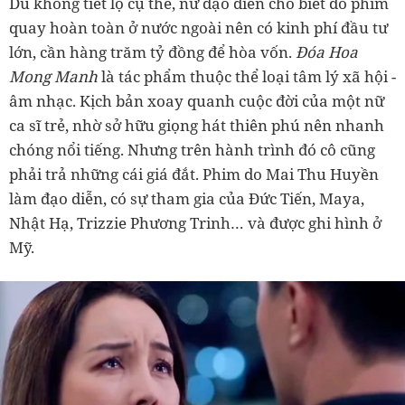
Dù không tiết lộ cụ thể, nữ đạo diễn cho biết do phim
quay hoàn toàn ở nước ngoài nên có kinh phí đầu tư
lớn, cần hàng trăm tỷ đồng để hòa vốn.
Đóa Hoa
Mong Manh
là tác phẩm thuộc thể loại tâm lý xã hội -
âm nhạc. Kịch bản xoay quanh cuộc đời của một nữ
ca sĩ trẻ, nhờ sở hữu giọng hát thiên phú nên nhanh
chóng nổi tiếng. Nhưng trên hành trình đó cô cũng
phải trả những cái giá đắt. Phim do Mai Thu Huyền
làm đạo diễn, có sự tham gia của Đức Tiến, Maya,
Nhật Hạ, Trizzie Phương Trinh… và được ghi hình ở
Mỹ.