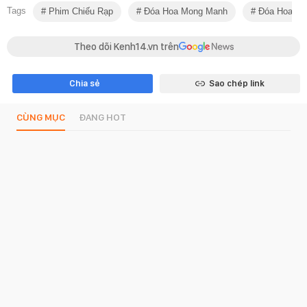
Tags
Phim Chiếu Rạp
Đóa Hoa Mong Manh
Đóa Hoa Mo
Theo dõi Kenh14.vn trên
Chia sẻ
Sao chép link
CÙNG MỤC
ĐANG HOT