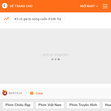
VỀ TRANG CHỦ
MỚI NHẤT
MỚI NHẤT
#3 cô gái bị sóng cuốn ở Sơn Trà
Xem thêm
Cine
Phim Chiếu Rạp
Phim Việt Nam
Phim Truyền Hình
Hoa