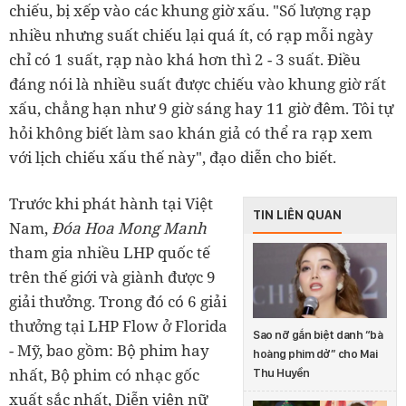
chiếu, bị xếp vào các khung giờ xấu. "Số lượng rạp
nhiều nhưng suất chiếu lại quá ít, có rạp mỗi ngày
chỉ có 1 suất, rạp nào khá hơn thì 2 - 3 suất. Điều
đáng nói là nhiều suất được chiếu vào khung giờ rất
xấu, chẳng hạn như 9 giờ sáng hay 11 giờ đêm. Tôi tự
hỏi không biết làm sao khán giả có thể ra rạp xem
với lịch chiếu xấu thế này", đạo diễn cho biết.
Trước khi phát hành tại Việt
TIN LIÊN QUAN
Nam,
Đóa Hoa Mong Manh
tham gia nhiều LHP quốc tế
trên thế giới và giành được 9
giải thưởng. Trong đó có 6 giải
thưởng tại LHP Flow ở Florida
Sao nỡ gắn biệt danh “bà
- Mỹ, bao gồm: Bộ phim hay
hoàng phim dở” cho Mai
nhất, Bộ phim có nhạc gốc
Thu Huyền
xuất sắc nhất, Diễn viên nữ