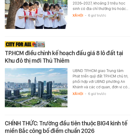
2026–2027, khoảng 3 triệu học
sinh có địa chỉ thường trú hoặc…
XÃ HỘI
-
6 giờ trước
TP.HCM điều chỉnh kế hoạch đấu giá 8 lô đất tại
Khu đô thị mới Thủ Thiêm
UBND TP.HCM giao Trung tâm
Phát triển quỹ đất TP.HCM chủ trì,
phối hợp với UBND phường An
Khánh và các cơ quan, đơn vị có…
XÃ HỘI
-
6 giờ trước
CHÍNH THỨC: Trường đầu tiên thuộc BIG4 kinh tế
miền Bắc công bố điểm chuẩn 2026