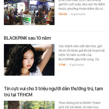
giờ tối cuối tuần, khu vực thí điểm
thuộc phường Hoàn Kiếm đã có…
XÃ HỘI
-
6 giờ trước
BLACKPINK sau 10 năm
Các thành viên viết tâm thư, gửi
lời xin lỗi khán giả khi kế hoạch kỷ
niệm 10 năm ra mắt của
BLACKPINK gây thất vọng. Cả…
STAR
-
6 giờ trước
Tin cực vui cho 3 triệu người dân thường trú, tạm
trú tại TP.HCM
Theo thông tin từ BHXH Thành
phố Hồ Chí Minh, từ năm học