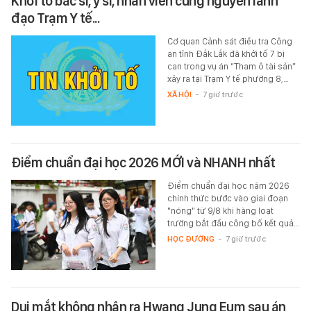
Khởi tố bác sĩ, y sĩ, nhân viên cùng nguyên lãnh
đạo Trạm Y tế...
Cơ quan Cảnh sát điều tra Công
an tỉnh Đắk Lắk đã khởi tố 7 bị
can trong vụ án “Tham ô tài sản”
xảy ra tại Trạm Y tế phường 8,…
XÃ HỘI
-
7 giờ trước
Điểm chuẩn đại học 2026 MỚI và NHANH nhất
Điểm chuẩn đại học năm 2026
chính thức bước vào giai đoạn
"nóng" từ 9/8 khi hàng loạt
trường bắt đầu công bố kết quả…
HỌC ĐƯỜNG
-
7 giờ trước
Dụi mắt không nhận ra Hwang Jung Eum sau án