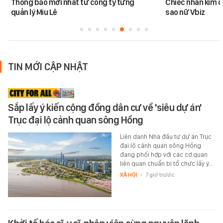
Thông báo mới nhất từ công ty từng
Chiếc nhẫn kim 
quản lý Miu Lê
sao nữ Vbiz
TIN MỚI CẬP NHẬT
Sắp lấy ý kiến cộng đồng dân cư về 'siêu dự án'
Trục đại lộ cảnh quan sông Hồng
Liên danh Nhà đầu tư dự án Trục
đại lộ cảnh quan sông Hồng
đang phối hợp với các cơ quan
liên quan chuẩn bị tổ chức lấy ý…
XÃ HỘI
-
7 giờ trước