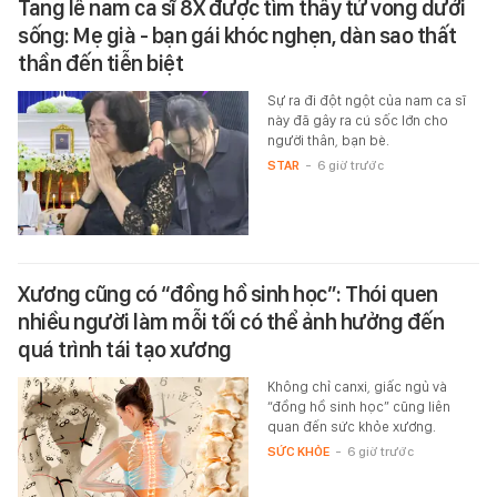
Tang lễ nam ca sĩ 8X được tìm thấy tử vong dưới
sống: Mẹ già - bạn gái khóc nghẹn, dàn sao thất
thần đến tiễn biệt
Sự ra đi đột ngột của nam ca sĩ
này đã gây ra cú sốc lớn cho
người thân, bạn bè.
STAR
-
6 giờ trước
Xương cũng có “đồng hồ sinh học”: Thói quen
nhiều người làm mỗi tối có thể ảnh hưởng đến
quá trình tái tạo xương
Không chỉ canxi, giấc ngủ và
“đồng hồ sinh học” cũng liên
quan đến sức khỏe xương.
SỨC KHỎE
-
6 giờ trước