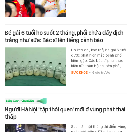
Bé gái 6 tuổi ho suốt 2 tháng, phổi chứa đầy dịch
trắng như sữa: Bác sĩ lên tiếng cảnh báo
Ho kéo dài, khó thở, bé gái 6 tuổi
được phát hiện mắc bệnh phổi
hiếm gặp. Các bác sĩ phải thực
hiện rửa toàn bộ hai bên phổi,…
SỨC KHỎE
-
6 giờ trước
Người Hà Nội 'tập thói quen' mới ở vùng phát thải
thấp
Sau hơn một tháng thí điểm vùng
phát thải thấp (LEZ) vào khung