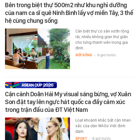
Bên trong biệt thự 500m2 như khu nghỉ dưỡng
của nam ca sĩ quê Ninh Bình lấy vợ miền Tây, 3 thế
hệ cùng chung sống
Căn biệt thự có sân vườn rộng
rãi, nhiều không gian thư giãn
cho từng thành viên trong gia
đình.
ĐỜI SỐNG
-
6 giờ trước
Cận cảnh Doãn Hải My visual sáng bừng, vợ Xuân
Son đặt tay lên ngực hát quốc ca đầy cảm xúc
trong trận đấu của ĐT Việt Nam
Loạt khoảnh khắc bắt cận nhan
sắc của dàn WAGs Việt đình
đám.
SPORT
-
6 giờ trước