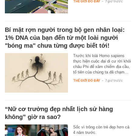
THẾ GIỚI ĐÓ ĐÂY
-
7 giờ trước
Bí mật rợn người trong bộ gen nhân loại:
1% DNA của bạn đến từ một loài người
"bóng ma" chưa từng được biết tới!
Trước khi loài Homo sapiens
thực hiện cuộc đại di cư rời khỏi
châu Phi để xâm chiếm địa cầu,
tổ tiên của chúng ta đã chạm…
THẾ GIỚI ĐÓ ĐÂY
-
7 giờ trước
“Nữ cơ trưởng đẹp nhất lịch sử hàng
không” giờ ra sao?
Sốc vì trông còn trẻ đẹp hơn cả
4 năm trước.