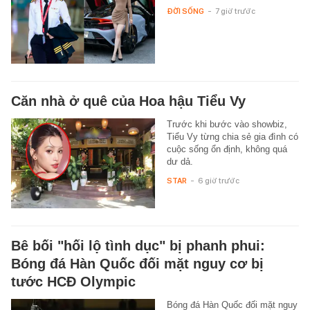
ĐỜI SỐNG
-
7 giờ trước
Căn nhà ở quê của Hoa hậu Tiểu Vy
Trước khi bước vào showbiz,
Tiểu Vy từng chia sẻ gia đình có
cuộc sống ổn định, không quá
dư dả.
STAR
-
6 giờ trước
Bê bối "hối lộ tình dục" bị phanh phui:
Bóng đá Hàn Quốc đối mặt nguy cơ bị
tước HCĐ Olympic
Bóng đá Hàn Quốc đối mặt nguy