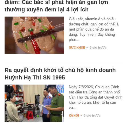
điểm: Các bác sĩ phát hiện ăn gan lợn
thường xuyên đem lại 4 lợi ích
Giàu sắt, vitamin A và nhiều
dưỡng chất, gan lợn có thể là
một phần của chế độ ăn đa
dạng. Tuy nhiên, đây không
phải…
SỨC KHỎE
-
6 giờ trước
Ra quyết định khởi tố chủ hộ kinh doanh
Huỳnh Hạ Thi SN 1995
Ngày 7/8/2026, Cơ quan Cảnh
sát điều tra Công an thành phố
Cần Thơ đã tống đạt Quyết định
khởi tố vụ án, khởi tố bị can
và…
XÃ HỘI
-
6 giờ trước