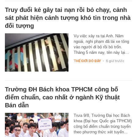
Truy đuổi kẻ gây tai nạn rồi bỏ chạy, cảnh
sát phát hiện cảnh tượng khó tin trong nhà
đối tượng
Vụ việc xảy ra tại Anh. Năm
ngoái, nghi phạm đã lái xe tông
vào người đi bộ rồi bỏ trốn.
Tháng 5 năm nay, tên này lại…
THẾ GIỚI ĐÓ ĐÂY
-
6 giờ trước
Trường ĐH Bách khoa TPHCM công bố
điểm chuẩn, cao nhất ở ngành Kỹ thuật
Bán dẫn
Trưa 9/8, Trường Đại học Bách
khoa (Đại học Quốc gia TPHCM)
công bố điểm chuẩn trúng tuyển
theo phương thức xét tuyển…