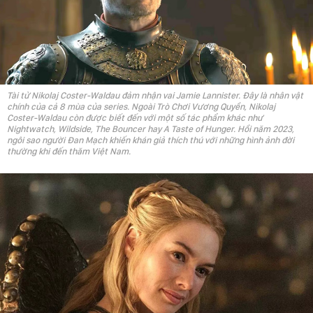
Tài tử Nikolaj Coster-Waldau đảm nhận vai Jamie Lannister. Đây là nhân vật
chính của cả 8 mùa của series. Ngoài Trò Chơi Vương Quyền, Nikolaj
Coster-Waldau còn được biết đến với một số tác phẩm khác như
Nightwatch, Wildside, The Bouncer hay A Taste of Hunger. Hồi năm 2023,
ngôi sao người Đan Mạch khiến khán giả thích thú với những hình ảnh đời
thường khi đến thăm Việt Nam.