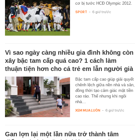
cơ bị tước HCĐ Olympic 2012.
SPORT
-
6 giờ trước
Vì sao ngày càng nhiều gia đình không còn
xây bậc tam cấp quá cao? 1 cách làm
thuận tiện hơn cho cả trẻ em lẫn người già
Bậc tam cấp cao giúp giải quyết
chênh lệch giữa nền nhà và sân,
đồng thời tạo cảm giác mặt tiền
cao ráo. Thế nhưng khi ngôi
nhà…
XEM MUA LUÔN
-
6 giờ trước
Gan lợn lại một lần nữa trở thành tâm