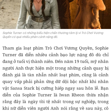
Sophie Turner có những biểu hiện chấn thương tâm lý vì Trò Chơi Vương
Quyền có quá nhiều phân cảnh nặng đô.
Tham gia loạt phim Trò Chơi Vương Quyền, Sophie
Turner đã diễn nhiều cảnh bạo lực nặng đô dù chỉ
đang ở tuổi vị thành niên. Đến năm 19 tuổi, mỹ nhân
người Anh thực hiện một trong những cảnh quay bị
đánh giá là tàn nhẫn nhất loạt phim, cũng là cảnh
quay vấp phải phản ứng dữ dội bậc nhất khi nhân
vật Sansa Stark bị cưỡng hiếp ngay sau hôn lễ. Bạn
diễn của Sophie Turner là Iwan Rheon thừa nhận
rằng đây là ngày tồi tệ nhất trong sự nghiệp, trong
khi nữ diễn viên người Anh nói rằng về sau này, cô