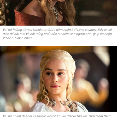
Vai nữ hoàng Cersei Lannister được đảm nhận bởi Lena Headey. Đây là vai
diễn để đời của và nổi tiếng nhất của nữ diễn viên người Anh, giúp cô nhận
29 đề cử khác nhau.
Vai nữ chính Daenerys Targaryen do Emilia Clarke thủ vai. Thời điểm tham