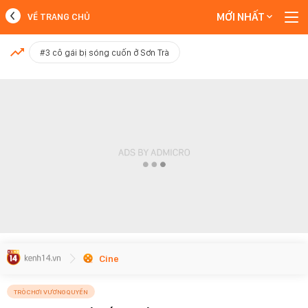
MỚI NHẤT
VỀ TRANG CHỦ
MỚI NHẤT
#3 cô gái bị sóng cuốn ở Sơn Trà
Xem thêm
Cine
TRÒ CHƠI VƯƠNG QUYỀN