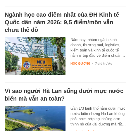
Ngành học cao điểm nhất của ĐH Kinh tế
Quốc dân năm 2026: 9,5 điểm/môn vẫn
chưa thể đỗ
Năm nay, nhóm ngành kinh
doanh, thương mại, logistics,
kiểm toán và kinh tế quốc tế
nằm ở top đầu về điểm chuẩn…
HỌC ĐƯỜNG
-
7 giờ trước
Vì sao người Hà Lan sống dưới mực nước
biển mà vẫn an toàn?
Gần 1/3 lãnh thổ nằm dưới mực
nước biển nhưng Hà Lan không
phải nơm nớp sợ những cơn
thịnh nộ của đại dương mà rất…