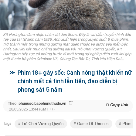
Kit Harington đảm nhận nhân vật Jon Snow. Đây là vai diễn truyền hình đầu
tay của tài tử sinh năm 1986. Anh xuất hiện trong xuyên suốt 8 mùa phim,
trở thành một trong những gương mặt quen thuộc và được yêu mến bậc
nhất. Sau khi kết thúc chặng đường dài với Trò Chơi Vương Quyền, Kit
Harington tiếp tục có những bước đi mới trong sự nghiệp diễn xuất khi góp
mặt ở các bộ phim Criminal: UK, Chủng Tộc Bất Tử, Tình Yêu Hiện Đại...
Phim 18+ gây sốc: Cảnh nóng thật khiến nữ
chính mất cả tình lẫn tiền, đạo diễn bị
phong sát 5 năm
Theo
phunuso.baophunuthudo.vn
Copy link
28/05/2025 13:44 (GMT +7)
Tags
Trò Chơi Vương Quyền
Game Of Thrones
Phim Tr