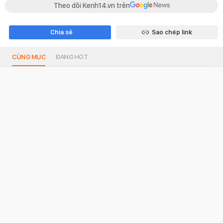
Theo dõi Kenh14.vn trên
Chia sẻ
Sao chép link
CÙNG MỤC
ĐANG HOT