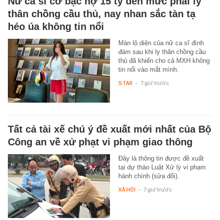
Nữ ca sĩ cờ bạc nợ 15 tỷ đến mức phải ly
thân chồng cầu thủ, nay nhan sắc tàn tạ
héo úa không tin nổi
Màn lộ diện của nữ ca sĩ đình
đám sau khi ly thân chồng cầu
thủ đã khiến cho cả MXH không
tin nổi vào mắt mình.
STAR
-
7 giờ trước
Tất cả tài xế chú ý đề xuất mới nhất của Bộ
Công an về xử phạt vi phạm giao thông
Đây là thông tin được đề xuất
tại dự thảo Luật Xử lý vi phạm
hành chính (sửa đổi).
XÃ HỘI
-
7 giờ trước