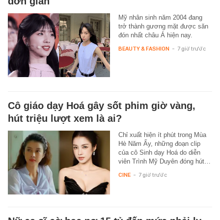
đơn giản
Mỹ nhân sinh năm 2004 đang
trở thành gương mặt được săn
đón nhất châu Á hiện nay.
BEAUTY & FASHION
-
7 giờ trước
Cô giáo dạy Hoá gây sốt phim giờ vàng,
hút triệu lượt xem là ai?
Chỉ xuất hiện ít phút trong Mùa
Hè Năm Ấy, những đoạn clip
của cô Sinh dạy Hoá do diễn
viên Trình Mỹ Duyên đóng hút…
CINE
-
7 giờ trước