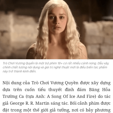
Trò Chơi Vương Quyền là một bộ phim 18+ có rất nhiều cảnh nóng. Dẫu vậy,
chính chất lượng nội dung và giá trị nghệ thuật mới là điều biến tác phẩm
này trở thành kinh điển.
Nội dung của Trò Chơi Vương Quyền được xây dựng
dựa trên cuốn tiểu thuyết đình đám Băng Hỏa
Trường Ca (tựa Anh: A Song Of Ice And Fire) do tác
giả George R. R. Martin sáng tác. Bối cảnh phim được
đặt trong một thế giới giả tưởng, nơi có bảy phương