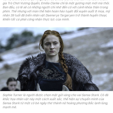
gia Trò Chơi Vương Quyền, Emilia Clarke chỉ là một gương mặt mới mà thôi.
Ban đầu, có lẽ sẽ có những người chỉ nhớ đến cô với cảnh khỏa thân trong
phim. Thế nhưng với màn thể hiện hoàn hảo tuyệt đối xuyên suốt 8 mùa, mỹ
nhân 39 tuổi đã biến nhân vật Daenerys Targaryen trở thành huyền thoại,
khiến tất cả phải công nhận thực lực của mình.
Sophie Turner là người được chọn mặt gửi vàng cho vai Sansa Stark. Cô đã
khắc họa nhân vật này một cách xuất sắc, thể hiện sự chuyển mình của
Sansa Stark từ một cô bé ngây thơ thành nữ hoàng phương Bắc lạnh lùng,
mạnh mẽ.