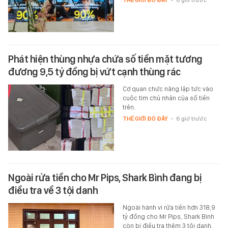
THẾ GIỚI ĐÓ ĐÂY
-
6 giờ trước
Phát hiện thùng nhựa chứa số tiền mặt tương
đương 9,5 tỷ đồng bị vứt cạnh thùng rác
Cơ quan chức năng lập tức vào
cuộc tìm chủ nhân của số tiền
trên.
THẾ GIỚI ĐÓ ĐÂY
-
6 giờ trước
Ngoài rửa tiền cho Mr Pips, Shark Bình đang bị
điều tra về 3 tội danh
Ngoài hành vi rửa tiền hơn 318,9
tỷ đồng cho Mr Pips, Shark Bình
còn bị điều tra thêm 3 tội danh.