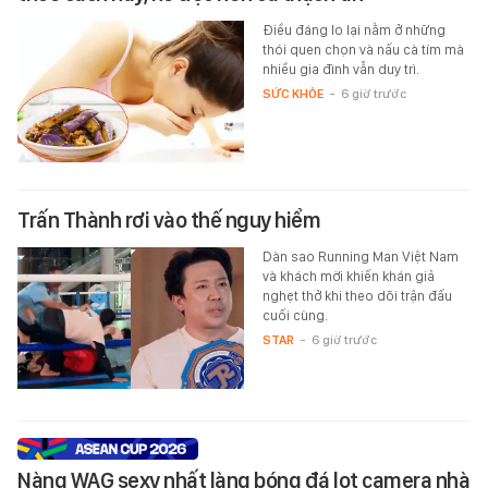
Điều đáng lo lại nằm ở những
thói quen chọn và nấu cà tím mà
nhiều gia đình vẫn duy trì.
SỨC KHỎE
-
6 giờ trước
Trấn Thành rơi vào thế nguy hiểm
Dàn sao Running Man Việt Nam
và khách mời khiến khán giả
nghẹt thở khi theo dõi trận đấu
cuối cùng.
STAR
-
6 giờ trước
Nàng WAG sexy nhất làng bóng đá lọt camera nhà