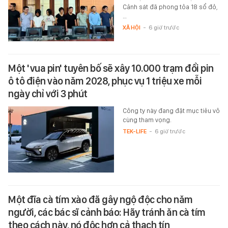
Cảnh sát đã phong tỏa 18 sổ đỏ,
…
XÃ HỘI
-
6 giờ trước
Một 'vua pin' tuyên bố sẽ xây 10.000 trạm đổi pin
ô tô điện vào năm 2028, phục vụ 1 triệu xe mỗi
ngày chỉ với 3 phút
Công ty này đang đặt mục tiêu vô
cùng tham vọng.
TEK-LIFE
-
6 giờ trước
Một đĩa cà tím xào đã gây ngộ độc cho năm
người, các bác sĩ cảnh báo: Hãy tránh ăn cà tím
theo cách này, nó độc hơn cả thạch tín