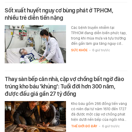
Sốt xuất huyết nguy cơ bùng phát ở TP.HCM,
nhiều trẻ diễn tiến nặng
Các bệnh truyền nhiễm tại
TP.HCM đang diễn biến phức tạp,
trong khi mùa mưa và tựu trường
đến gần làm gia tăng nguy cơ…
SỨC KHỎE
-
6 giờ trước
Thay sàn bếp căn nhà, cặp vợ chồng bất ngờ đào
trúng kho báu 'khủng': Tuổi đời hơn 300 năm,
được đấu giá gần 27 tỷ đồng
Kho báu gồm 266 đồng tiền vàng
có niên đại từ năm 1610 đến 1727
đã được một cặp vợ chồng phát
hiện dưới nền bếp của ngôi nhà…
THẾ GIỚI ĐÓ ĐÂY
-
6 giờ trước