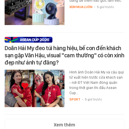
đáng để thêm vào góc làm việc.
XEM MUA LUÔN
-
5 giờ trước
Doãn Hải My đeo túi hàng hiệu, bế con đến khách
sạn gặp Văn Hậu, visual "cam thường" có còn xinh
đẹp như ảnh tự đăng?
Hình ảnh Doãn Hải My và cậu quý
tử xuất hiện trước cửa khách sạn
- nơi ĐT Việt Nam đóng quân
trong thời gian thi đấu Asean
Cup…
SPORT
-
5 giờ trước
Xem thêm