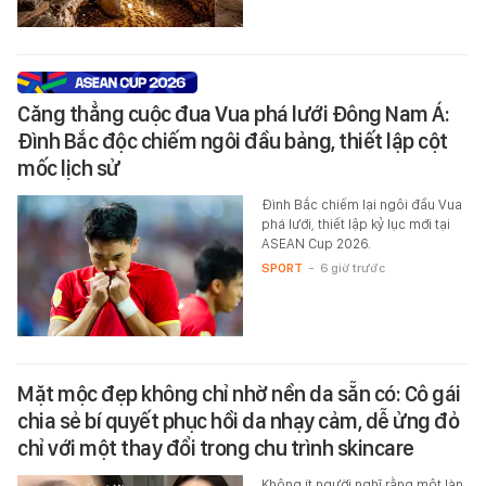
Căng thẳng cuộc đua Vua phá lưới Đông Nam Á:
Đình Bắc độc chiếm ngôi đầu bảng, thiết lập cột
mốc lịch sử
Đình Bắc chiếm lại ngôi đầu Vua
phá lưới, thiết lập kỷ lục mới tại
ASEAN Cup 2026.
SPORT
-
6 giờ trước
Mặt mộc đẹp không chỉ nhờ nền da sẵn có: Cô gái
chia sẻ bí quyết phục hồi da nhạy cảm, dễ ửng đỏ
chỉ với một thay đổi trong chu trình skincare
Không ít người nghĩ rằng một làn