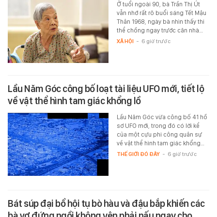
Ở tuổi ngoài 90, bà Trần Thị Út
vẫn nhớ rất rõ buổi sáng Tết Mậu
Thân 1968, ngày bà nhìn thấy thi
thể chồng ngay trước căn nhà…
XÃ HỘI
-
6 giờ trước
Lầu Năm Góc công bố loạt tài liệu UFO mới, tiết lộ
về vật thể hình tam giác khổng lồ
Lầu Năm Góc vừa công bố 41 hồ
sơ UFO mới, trong đó có lời kể
của một cựu phi công quân sự
về vật thể hình tam giác khổng…
THẾ GIỚI ĐÓ ĐÂY
-
6 giờ trước
Bát súp đại bổ hội tụ bò hàu và đậu bắp khiến các
bà vợ đứng ngồi không yên phải nấu ngay cho