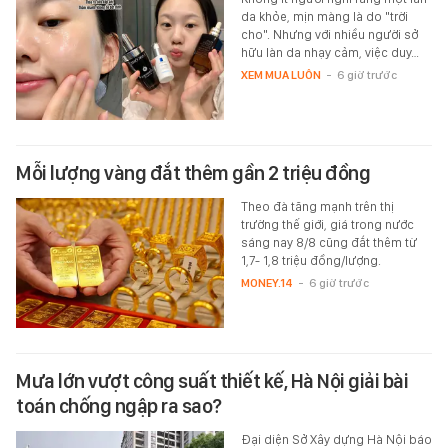
da khỏe, mịn màng là do "trời
cho". Nhưng với nhiều người sở
hữu làn da nhạy cảm, việc duy…
XEM MUA LUÔN
-
6 giờ trước
Mỗi lượng vàng đắt thêm gần 2 triệu đồng
Theo đà tăng mạnh trên thị
trường thế giới, giá trong nước
sáng nay 8/8 cũng đắt thêm từ
1,7- 1,8 triệu đồng/lượng.
MONEY.14
-
6 giờ trước
Mưa lớn vượt công suất thiết kế, Hà Nội giải bài
toán chống ngập ra sao?
Đại diện Sở Xây dựng Hà Nội báo