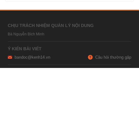
CHỊU TRÁCH NHIỆM QUẢN LÝ NỘI DUNG
Bà Nguyễn Bích Minh
Ý KIẾN BÀI VIẾT
bandoc@kenh14.vn
Câu hỏi thường gặp
HỢP TÁC NỘI DUNG
marketing@kenh14.vn
024 7309 5555
HỖ TRỢ QUẢNG CÁO
giaitrixahoi@admicro.vn
02473007108
TRỤ SỞ HÀ NỘI