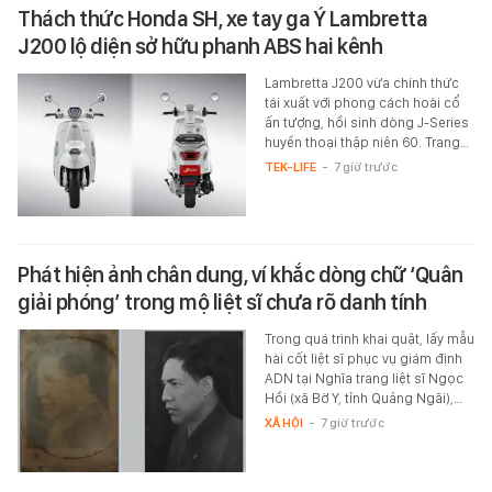
Thách thức Honda SH, xe tay ga Ý Lambretta
J200 lộ diện sở hữu phanh ABS hai kênh
Lambretta J200 vừa chính thức
tái xuất với phong cách hoài cổ
ấn tượng, hồi sinh dòng J-Series
huyền thoại thập niên 60. Trang…
TEK-LIFE
-
7 giờ trước
Phát hiện ảnh chân dung, ví khắc dòng chữ ‘Quân
giải phóng’ trong mộ liệt sĩ chưa rõ danh tính
Trong quá trình khai quật, lấy mẫu
hài cốt liệt sĩ phục vụ giám định
ADN tại Nghĩa trang liệt sĩ Ngọc
Hồi (xã Bờ Y, tỉnh Quảng Ngãi),…
XÃ HỘI
-
7 giờ trước