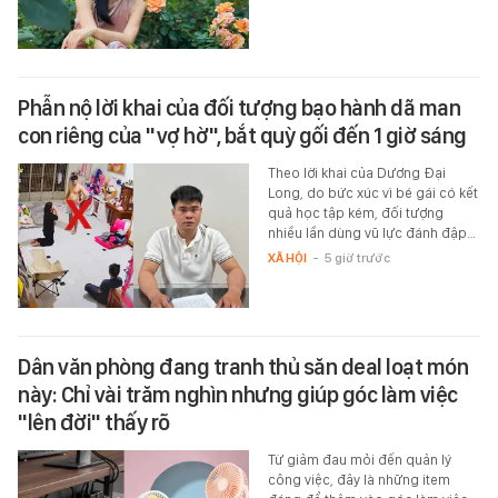
Phẫn nộ lời khai của đối tượng bạo hành dã man
con riêng của "vợ hờ", bắt quỳ gối đến 1 giờ sáng
Theo lời khai của Dương Đại
Long, do bức xúc vì bé gái có kết
quả học tập kém, đối tượng
nhiều lần dùng vũ lực đánh đập…
XÃ HỘI
-
5 giờ trước
Dân văn phòng đang tranh thủ săn deal loạt món
này: Chỉ vài trăm nghìn nhưng giúp góc làm việc
"lên đời" thấy rõ
Từ giảm đau mỏi đến quản lý
công việc, đây là những item