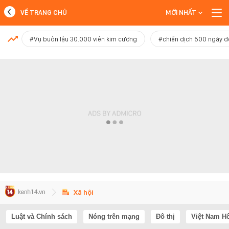
VỀ TRANG CHỦ
MỚI NHẤT
MỚI NHẤT
#Vụ buôn lậu 30.000 viên kim cương
#chiến dịch 500 ngày 
Xem thêm
Xã hội
Luật và Chính sách
Nóng trên mạng
Đô thị
Việt Nam H