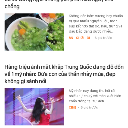
chồng
Không cần hầm xương hay chuẩn
bị quá nhiều nguyên liệu, món
súp kết hợp thịt bò, hàu, trứng và
đậu bắp đang được nhiều…
ĂN - CHƠI - ĐI
-
6 giờ trước
Hàng triệu ánh mắt khắp Trung Quốc đang đổ dồn
về 1 mỹ nhân: Đứa con của thần nhảy múa, đẹp
không gì sánh nổi
Mỹ nhân này đang thu hút rất
nhiều sự chú ý với màn xuất hiện
chấn động tại sự kiện.
CINE
-
6 giờ trước