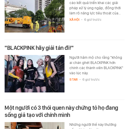
cáo kết quả triển khai các giải
pháp xử lý úng ngập, đồng thời
làm rõ năng lực tiêu thoát của…
XÃ HỘI
-
6 giờ trước
"BLACKPINK hãy giải tán đi!"
Người hâm mộ cho rằng "không
ai chán ghét BLACKPINK hơn
chính các thành viên BLACKPINK"
vào lúc này.
STAR
-
6 giờ trước
Một người có 3 thói quen này chứng tỏ họ đang
sống giả tạo với chính mình
Những người thế này thường