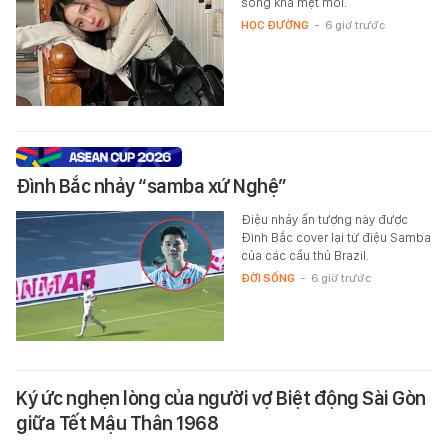
sống khá mệt mỏi.
HỌC ĐƯỜNG
-
6 giờ trước
Đình Bắc nhảy “samba xứ Nghệ”
Điệu nhảy ấn tượng này được
Đình Bắc cover lại từ điệu Samba
của các cầu thủ Brazil.
ĐỜI SỐNG
-
6 giờ trước
Ký ức nghẹn lòng của người vợ Biệt động Sài Gòn
giữa Tết Mậu Thân 1968